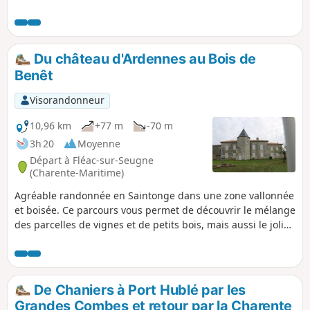
possibilité de découvrir une grande
diversité de paysages. La paisible Vallée
de la Croix en est un exemple
remarquable unanimement reconnu
Du château d'Ardennes au Bois de
comme représentatif du patrimoine
Benêt
naturel historique des Borderies.
Randonneurs et promeneurs, partez à
Visorandonneur
sa découverte ou réappropriez-le vous
avec l’itinéraire ici proposé accessible à
10,96 km
+77 m
-70 m
tous.
3h 20
Moyenne
Départ à Fléac-sur-Seugne
(Charente-Maritime)
Agréable randonnée en Saintonge dans une zone vallonnée
et boisée. Ce parcours vous permet de découvrir le mélange
des parcelles de vignes et de petits bois, mais aussi le joli
château d'Ardennes, le manoir des Augers et divers
bâtiments traditionnels.
De Chaniers à Port Hublé par les
Grandes Combes et retour par la Charente