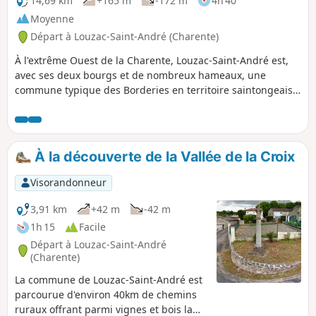
14,69 km
+165 m
-172 m
4h 40
Moyenne
Départ à Louzac-Saint-André (Charente)
À l'extrême Ouest de la Charente, Louzac-Saint-André est,
avec ses deux bourgs et de nombreux hameaux, une
commune typique des Borderies en territoire saintongeais.
Ces chemins ruraux sillonnent une alternance de secteurs
boisés et de champs de vignes. De vallons en collines, outre
de belles perspectives sur les églises romanes de Saint-
Martin de Louzac et de Saint-André, le promeneur
À la découverte de la Vallée de la Croix
découvrira deux paysages naturels remarquables, la Vallée
du Ri Bellot et la Vallée de La Croix.
Visorandonneur
3,91 km
+42 m
-42 m
1h 15
Facile
Départ à Louzac-Saint-André
(Charente)
La commune de Louzac-Saint-André est
parcourue d'environ 40km de chemins
ruraux offrant parmi vignes et bois la