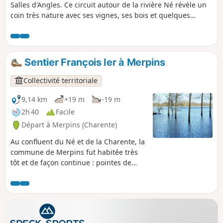
Salles d'Angles. Ce circuit autour de la rivière Né révèle un
coin très nature avec ses vignes, ses bois et quelques
cultures. Au long du parcours quelques beaux exemples du
patrimoine bâti traditionnel.
Sentier François Ier à Merpins
Collectivité territoriale
9,14 km
+19 m
-19 m
2h 40
Facile
Départ à Merpins (Charente)
Au confluent du Né et de la Charente, la
commune de Merpins fut habitée très
tôt et de façon continue : pointes de
flèches, débris de poterie, puis
forteresse médiévale imposante, église
du XIe siècle, abbaye du XIIe en sont la
preuve. Ces terres fertiles portent des
prairies, des céréales et un vignoble