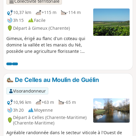
Collectivité territoriale
10,37 km
+115 m
-114 m
3h 15
Facile
Départ à Gimeux (Charente)
Gimeux, érigé au flanc d'un coteau qui
domine la vallée et les marais du Né,
possède une agriculture florissante :
prairies et céréales dans la vallée,
vignoble sur les coteaux. Des vestiges
de sépultures et le tracé de la voie
romaine, dite "Chemin Boisné", révèlent
De Celles au Moulin de Guélin
l'occupation ancienne du lieu. L'église
paroissiale date du 12e siècle. On peut
Visorandonneur
également remarquer une ancienne
chapelle ainsi que, sur le coteau de
10,96 km
+63 m
-65 m
Fanaud, les restes d'un moulin à vent.
3h 20
Moyenne
Départ à Celles (Charente-Maritime)
(Charente-Maritime)
Agréable randonnée dans le secteur viticole à l'Ouest de