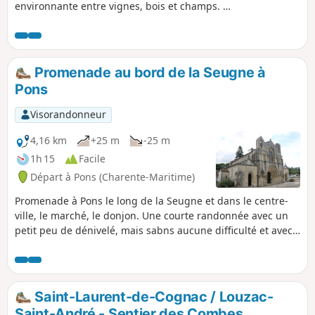
environnante entre vignes, bois et champs. Le
début du parcours permet une belle flânerie
dans la ville de Pons et d'en saisir les divers
aspects avec pour point d'orgue son
esplanande, son château et son donjon.
Promenade au bord de la Seugne à
Pons
Visorandonneur
4,16 km
+25 m
-25 m
1h 15
Facile
Départ à Pons (Charente-Maritime)
Promenade à Pons le long de la Seugne et dans le centre-
ville, le marché, le donjon. Une courte randonnée avec un
petit peu de dénivelé, mais sabns aucune difficulté et avec
la fraîcheur des bords de la Seugne.
Saint-Laurent-de-Cognac / Louzac-
Saint-André - Sentier des Combes