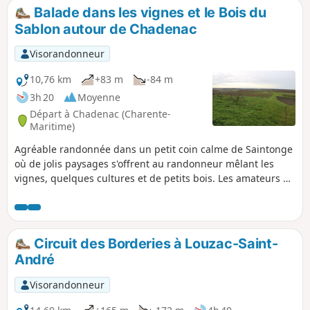
Balade dans les vignes et le Bois du
Sablon autour de Chadenac
Visorandonneur
10,76 km
+83 m
-84 m
3h 20
Moyenne
Départ à Chadenac (Charente-
Maritime)
Agréable randonnée dans un petit coin calme de Saintonge
où de jolis paysages s'offrent au randonneur mêlant les
vignes, quelques cultures et de petits bois. Les amateurs de
nature devraient y trouver du calme et une variété liée au
léger vallonnement de ce secteur.
Circuit des Borderies à Louzac-Saint-
André
Visorandonneur