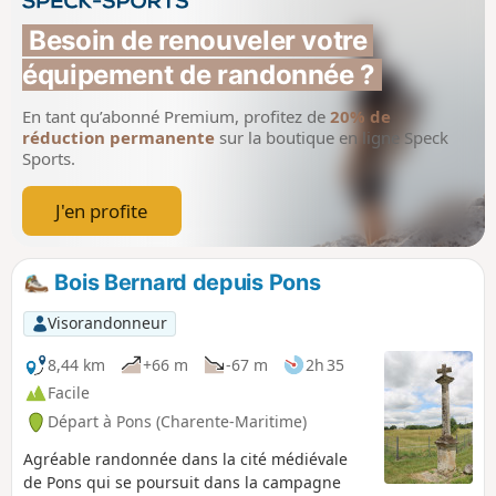
classé en Grande-Champagne.
Besoin de renouveler votre 
équipement de randonnée ?
En tant qu’abonné Premium, profitez de
20% de
réduction permanente
sur la boutique en ligne Speck
Sports.
J'en profite
Bois Bernard depuis Pons
Visorandonneur
8,44 km
+66 m
-67 m
2h 35
Facile
Départ à Pons (Charente-Maritime)
Agréable randonnée dans la cité médiévale
de Pons qui se poursuit dans la campagne