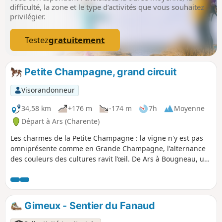
difficulté, la zone et le type d’activités que vous souhaitez
privilégier.
Testez
gratuitement
Petite Champagne, grand circuit
Visorandonneur
34,58 km
+176 m
-174 m
7h
Moyenne
Départ à Ars (Charente)
Les charmes de la Petite Champagne : la vigne n'y est pas
omniprésente comme en Grande Champagne, l'alternance
des couleurs des cultures ravit l’œil. De Ars à Bougneau, un
chemin de crête avec de vastes panoramas sur la vallée de
la Charente. De Bougneau à Lonzac une promenade sur de
bons chemin dans l'attente ...d'une belle et triste histoire
d'amour. Un retour par des chemins longeant la vallée du
Gimeux - Sentier du Fanaud
Né avec un gué qui sera le seul point d'eau naturel. Pensez
aux possibilités de halte...