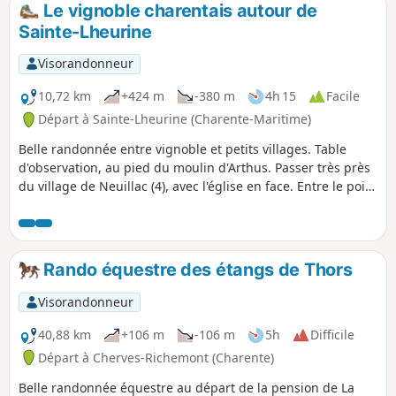
Le vignoble charentais autour de
Sainte-Lheurine
Visorandonneur
10,72 km
+424 m
-380 m
4h 15
Facile
Départ à Sainte-Lheurine (Charente-Maritime)
Belle randonnée entre vignoble et petits villages. Table
d'observation, au pied du moulin d'Arthus. Passer très près
du village de Neuillac (4), avec l'église en face. Entre le point
(7) et (8), on aperçoit la flèche de l'église d'Archiac.
Rando équestre des étangs de Thors
Visorandonneur
40,88 km
+106 m
-106 m
5h
Difficile
Départ à Cherves-Richemont (Charente)
Belle randonnée équestre au départ de la pension de La