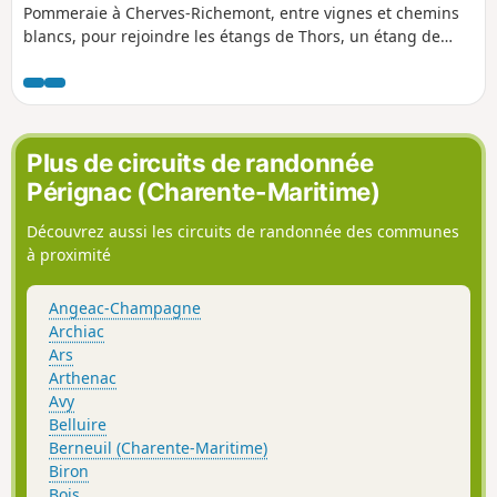
Pommeraie à Cherves-Richemont, entre vignes et chemins
blancs, pour rejoindre les étangs de Thors, un étang de
balade et de baignade puis l'étang de pêche entouré de
bois, avec un retour boisé le long de l'antenne en passant
par des gués et points d'eau.
Plus de circuits de randonnée
Pérignac (Charente-Maritime)
Découvrez aussi les circuits de randonnée des communes
à proximité
Angeac-Champagne
Archiac
Ars
Arthenac
Avy
Belluire
Berneuil (Charente-Maritime)
Biron
Bois