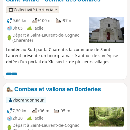
Collectivité territoriale
9,66 km
+100 m
-97 m
3h 05
Facile
Départ à Saint-Laurent-de-Cognac
(Charente)
Limitée au Sud par la Charente, la commune de Saint-
Laurent présente un bourg ramassé autour de son église
dotée d'un portail du XIe siècle, de plusieurs villages
répartis dans les vallées et sur les coteaux ainsi que des
fermes et des logis isolés.
Combes et vallons en Borderies
Visorandonneur
7,30 km
+96 m
-95 m
2h 20
Facile
Départ à Saint-Laurent-de-Cognac