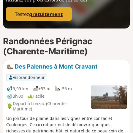
p
Testez
gratuitement
Randonnées Pérignac
(Charente-Maritime)
Des Palennes à Mont Cravant
Visorandonneur
9,99 km
+53 m
-56 m
3h 00
Facile
Départ à Lonzac (Charente-
Maritime)
Un joli tour de plaine dans les vignes entre Lonzac et
Coulonges. Ce circuit permet de découvrir quelques
richesses du patrimoine bâti et naturel de ce beau coin de