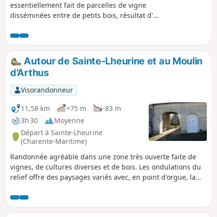
essentiellement fait de parcelles de vigne
disséminées entre de petits bois, résultat d'un
défrichement ancien. Le circuit permet de
découvrir une portion du GR®®360 - GRP®®
de Saintonge. À ces aspects très "nature",
s'ajoutent de beaux exemples du patrimoine
Autour de Sainte-Lheurine et au Moulin
bâti.
d'Arthus
Visorandonneur
11,58 km
+75 m
-83 m
3h 30
Moyenne
Départ à Sainte-Lheurine
(Charente-Maritime)
Randonnée agréable dans une zone très ouverte faite de
vignes, de cultures diverses et de bois. Les ondulations du
relief offre des paysages variés avec, en point d'orgue, la
butte du Moulin d'Arthus qui permet de bien les apprécier.
Le secteur est traversé par la rivière le Villier.