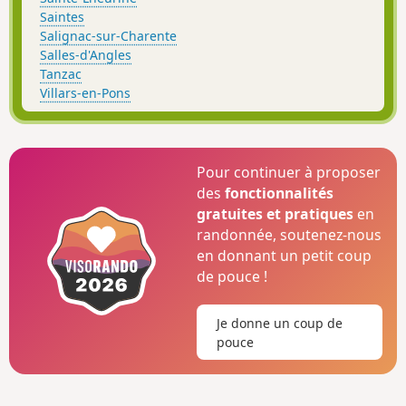
Saintes
Salignac-sur-Charente
Salles-d'Angles
Tanzac
Villars-en-Pons
Pour continuer à proposer
des
fonctionnalités
gratuites et pratiques
en
randonnée, soutenez-nous
en donnant un petit coup
de pouce !
Je donne un coup de
pouce