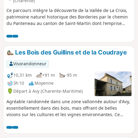
(Charente)
Ce parcours intègre la découverte de la Vallée de La Croix,
patrimoine naturel historique des Borderies par le chemin
du Panteneau au canton de Saint-Martin dont l'emprise
matérialise depuis 1824 une des limites des deux
communes de Saint-Laurent-de-Cognac et Louzac-Saint-
André
Les Bois des Guillins et de la Coudraye
Visorandonneur
10,31 km
+91 m
-95 m
3h 10
Moyenne
Départ à Avy (Charente-Maritime)
Agréable randonnée dans une zone vallonnée autour d'Avy,
essentiellement dans des bois, mais offrant de belles
visions sur les cultures et les vignes environnantes. Ce
parcours offre un bon moment de quiétude en pleine
nature et permet de découvrir également quelques beaux
exemples du bâti de Saintonge.