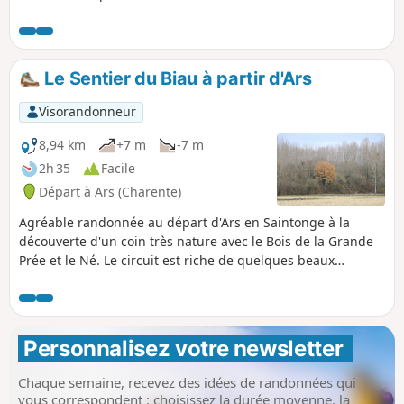
Saintonge. Beaucoup de calme au programme de cette
randonnée.
Le Sentier du Biau à partir d'Ars
Visorandonneur
8,94 km
+7 m
-7 m
2h 35
Facile
Départ à Ars (Charente)
Agréable randonnée au départ d'Ars en Saintonge à la
découverte d'un coin très nature avec le Bois de la Grande
Prée et le Né. Le circuit est riche de quelques beaux
exemples du patrimoine bâti comme le groupe scolaire et le
Bûcher d'Ars, le Château d'Ars en début de parcours et
l'Église Saint-Maclou au retour.
Personnalisez votre newsletter 
Chaque semaine, recevez des idées de randonnées qui
vous correspondent : choisissez la durée moyenne, la