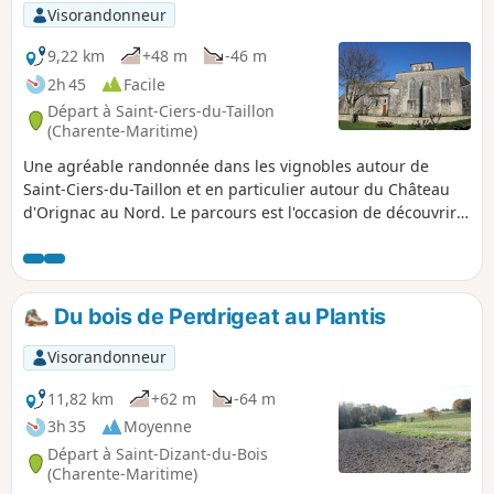
Visorandonneur
9,22 km
+48 m
-46 m
2h 45
Facile
Départ à Saint-Ciers-du-Taillon
(Charente-Maritime)
Une agréable randonnée dans les vignobles autour de
Saint-Ciers-du-Taillon et en particulier autour du Château
d'Orignac au Nord. Le parcours est l'occasion de découvrir
cette belle campagne de Saintonge avec de belles vues sur
les vignes, les cultures et les petits bois. Au fil de la
randonnée, quelques exemples remarquables du bâti
traditionnel.
Du bois de Perdrigeat au Plantis
Visorandonneur
11,82 km
+62 m
-64 m
3h 35
Moyenne
Départ à Saint-Dizant-du-Bois
(Charente-Maritime)