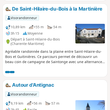
De Saint-Hilaire-du-Bois à la Martinière
Visorandonneur
10,89 km
+55 m
-54 m
3h 15
Moyenne
Départ à Saint-Hilaire-du-Bois
(Charente-Maritime)
Agréable randonnée dans la plaine entre Saint-Hilaire-du-
Bois et Guitinières. Ce parcours permet de découvrir un
beau coin de campagne de Saintonge avec une alternance
de cultures et de vignes avec des bois. Le circuit offre
également de beaux exemples du bâti traditionnel.
Autour d'Antignac
Visorandonneur
9,19 km
+56 m
-57 m
2h 45
Facile