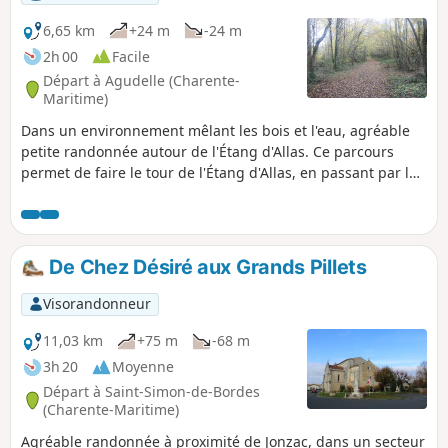
6,65 km
+24 m
-24 m
2h 00
Facile
Départ à Agudelle (Charente-
Maritime)
Dans un environnement mêlant les bois et l'eau, agréable
petite randonnée autour de l'Étang d'Allas. Ce parcours
permet de faire le tour de l'Étang d'Allas, en passant par la
digue où se trouve la pisciculture du Petit Bois.
De Chez Désiré aux Grands Pillets
Visorandonneur
11,03 km
+75 m
-68 m
3h 20
Moyenne
Départ à Saint-Simon-de-Bordes
(Charente-Maritime)
Agréable randonnée à proximité de Jonzac, dans un secteur