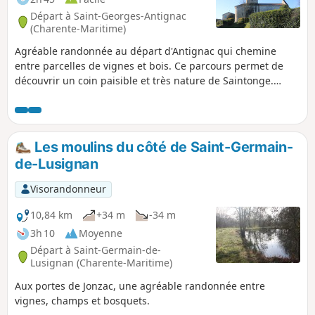
Départ à Saint-Georges-Antignac
(Charente-Maritime)
Agréable randonnée au départ d'Antignac qui chemine
entre parcelles de vignes et bois. Ce parcours permet de
découvrir un coin paisible et très nature de Saintonge.
Possibilité de voir des animaux sauvages comme des
chevreuils par exemple en bordure de bois.
Les moulins du côté de Saint-Germain-
de-Lusignan
Visorandonneur
10,84 km
+34 m
-34 m
3h 10
Moyenne
Départ à Saint-Germain-de-
Lusignan (Charente-Maritime)
Aux portes de Jonzac, une agréable randonnée entre
vignes, champs et bosquets.