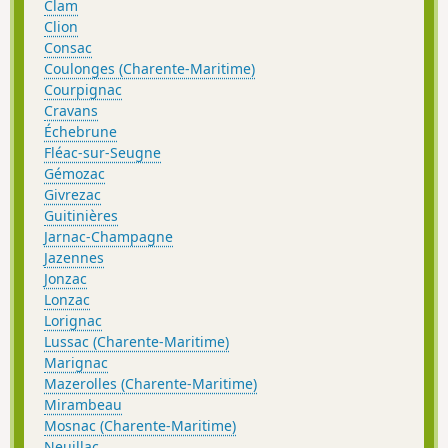
Clam
Clion
Consac
Coulonges (Charente-Maritime)
Courpignac
Cravans
Échebrune
Fléac-sur-Seugne
Gémozac
Givrezac
Guitinières
Jarnac-Champagne
Jazennes
Jonzac
Lonzac
Lorignac
Lussac (Charente-Maritime)
Marignac
Mazerolles (Charente-Maritime)
Mirambeau
Mosnac (Charente-Maritime)
Neuillac