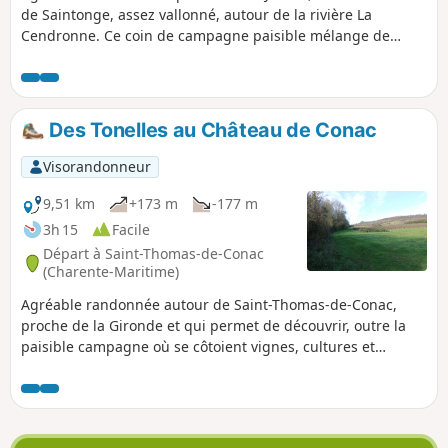
de Saintonge, assez vallonné, autour de la rivière La
Cendronne. Ce coin de campagne paisible mélange de
grands bois avec des cultures variés, des vignes offrant de
beaux paysages. Le circuit est, également, l'occasion de
découvrir de beaux exemples du patrimoine bâti.
Des Tonelles au Château de Conac
Visorandonneur
9,51 km
+173 m
-177 m
3h 15
Facile
Départ à Saint-Thomas-de-Conac
(Charente-Maritime)
Agréable randonnée autour de Saint-Thomas-de-Conac,
proche de la Gironde et qui permet de découvrir, outre la
paisible campagne où se côtoient vignes, cultures et
quelques bois, les ruines du château de Conac, l'église de
Saint-Thomas-de-Conac et quelques beaux exemples de
bâtis traditionnels.