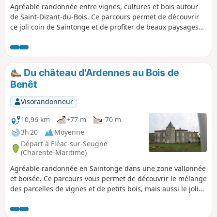
Agréable randonnée entre vignes, cultures et bois autour
de Saint-Dizant-du-Bois. Ce parcours permet de découvrir
ce joli coin de Saintonge et de profiter de beaux paysages
de campagne.
Du château d'Ardennes au Bois de
Benêt
Visorandonneur
10,96 km
+77 m
-70 m
3h 20
Moyenne
Départ à Fléac-sur-Seugne
(Charente-Maritime)
Agréable randonnée en Saintonge dans une zone vallonnée
et boisée. Ce parcours vous permet de découvrir le mélange
des parcelles de vignes et de petits bois, mais aussi le joli
château d'Ardennes, le manoir des Augers et divers
bâtiments traditionnels.