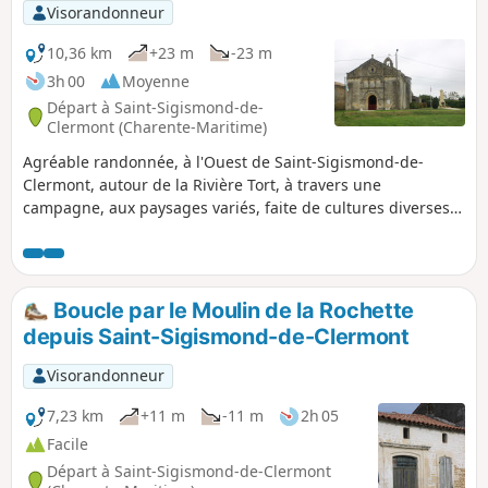
Visorandonneur
10,36 km
+23 m
-23 m
3h 00
Moyenne
Départ à Saint-Sigismond-de-
Clermont (Charente-Maritime)
Agréable randonnée, à l'Ouest de Saint-Sigismond-de-
Clermont, autour de la Rivière Tort, à travers une
campagne, aux paysages variés, faite de cultures diverses,
de parcelles de vignes et de bois. Sur le parcours, passage
à côté du Château de la Tenaille et sa chapelle qui est le
seul reste de l'Abbaye de Tenaille.
Boucle par le Moulin de la Rochette
depuis Saint-Sigismond-de-Clermont
Visorandonneur
7,23 km
+11 m
-11 m
2h 05
Facile
Départ à Saint-Sigismond-de-Clermont