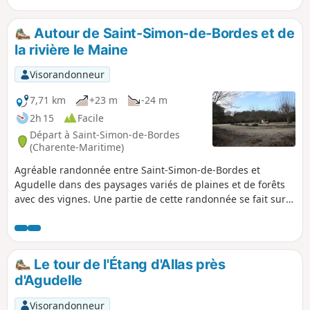
GRP®® de Saintonge (en début et en fin de randonnée).
Autour de Saint-Simon-de-Bordes et de
la rivière le Maine
Visorandonneur
7,71 km
+23 m
-24 m
2h 15
Facile
Départ à Saint-Simon-de-Bordes
(Charente-Maritime)
Agréable randonnée entre Saint-Simon-de-Bordes et
Agudelle dans des paysages variés de plaines et de forêts
avec des vignes. Une partie de cette randonnée se fait sur
le GRP®® de Saintonge.
Le tour de l'Étang d'Allas près
d'Agudelle
Visorandonneur