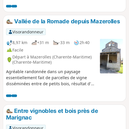
Vallée de la Romade depuis Mazerolles
Visorandonneur
8,97 km
+31 m
-33 m
2h 40
Facile
Départ à Mazerolles (Charente-Maritime)
(Charente-Maritime)
Agréable randonnée dans un paysage
essentiellement fait de parcelles de vigne
disséminées entre de petits bois, résultat d'un
défrichement ancien. Le circuit permet de
découvrir une portion du GR®®360 - GRP®®
de Saintonge. À ces aspects très "nature",
s'ajoutent de beaux exemples du patrimoine
Entre vignobles et bois près de
bâti.
Marignac
Visorandonneur