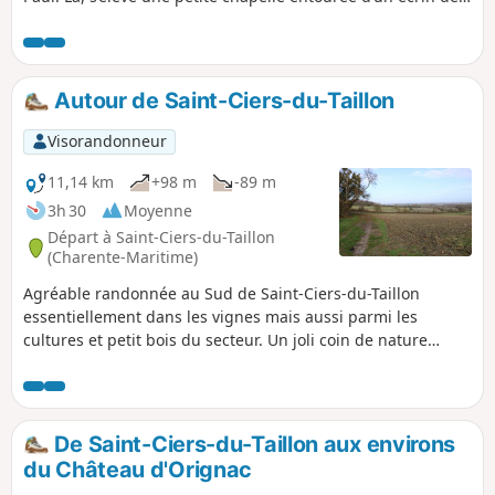
verdure. Un accès descend sur les berges de La Seugne,
soigneusement agrémentées de fleurs. Puis vous repartirez
à travers vignes et champs le long de la voie ferrée pour
rejoindre Clion où une étape s’impose au presbytère qui
Autour de Saint-Ciers-du-Taillon
accueille le musée artisanal et rural de Clion.
Visorandonneur
11,14 km
+98 m
-89 m
3h 30
Moyenne
Départ à Saint-Ciers-du-Taillon
(Charente-Maritime)
Agréable randonnée au Sud de Saint-Ciers-du-Taillon
essentiellement dans les vignes mais aussi parmi les
cultures et petit bois du secteur. Un joli coin de nature
parfait pour se promener. Quelques curiosités comme
l'église de Saint-Ciers-du-Taillon, deux moulins et au fil du
parcours le patrimoine bâti local.
De Saint-Ciers-du-Taillon aux environs
du Château d'Orignac