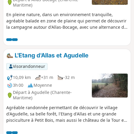
Maritime)
En pleine nature, dans un environnement tranquille,
agréable balade en zone de plaine qui permet de découvrir
la campagne autour d'Allas-Bocage, avec une alternance de
cultures, vignes et des lambeaux de bois.
L'Etang d'Allas et Agudelle
Visorandonneur
10,09 km
+31 m
-32 m
3h 00
Moyenne
Départ à Agudelle (Charente-
Maritime)
Agréable randonnée permettant de découvrir le village
d'Agudelle, sa belle forêt, l'Etang d'Allas et une grande
pisciculture à Petit Bois, mais aussi le château de la Tour et
la campagne environnante avec ses cultures et ses
vignes.L'itinéraire emprunte pour partie le GR®®360 ou