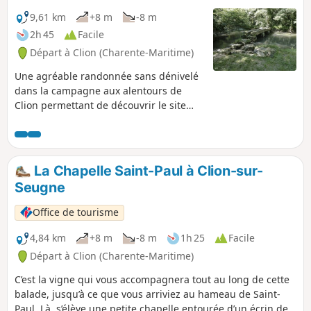
9,61 km
+8 m
-8 m
2h 45
Facile
Départ à Clion (Charente-Maritime)
Une agréable randonnée sans dénivelé
dans la campagne aux alentours de
Clion permettant de découvrir le site
verdoyant du Pont aux Ânes, la Chapelle
de Saint-Paul, la Fontaine Saint-Fort et
d'avoir de belles vues sur les châteaux
de Lussac et de Clam.Ce circuit
La Chapelle Saint-Paul à Clion-sur-
emprunte très partiellement le GRP®®
Seugne
de Saintonge.
Office de tourisme
4,84 km
+8 m
-8 m
1h 25
Facile
Départ à Clion (Charente-Maritime)
C’est la vigne qui vous accompagnera tout au long de cette
balade, jusqu’à ce que vous arriviez au hameau de Saint-
Paul. Là, s’élève une petite chapelle entourée d’un écrin de