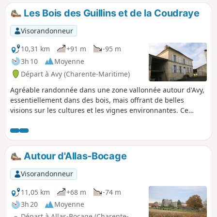
Les Bois des Guillins et de la Coudraye
Visorandonneur
10,31 km
+91 m
-95 m
3h 10
Moyenne
Départ à Avy (Charente-Maritime)
Agréable randonnée dans une zone vallonnée autour d'Avy,
essentiellement dans des bois, mais offrant de belles
visions sur les cultures et les vignes environnantes. Ce
parcours offre un bon moment de quiétude en pleine
nature et permet de découvrir également quelques beaux
exemples du bâti de Saintonge.
Autour d'Allas-Bocage
Visorandonneur
11,05 km
+68 m
-74 m
3h 20
Moyenne
Départ à Allas-Bocage (Charente-