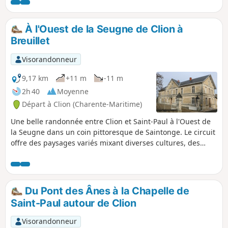
et plusieurs moulins.
À l'Ouest de la Seugne de Clion à
Breuillet
Visorandonneur
9,17 km
+11 m
-11 m
2h 40
Moyenne
Départ à Clion (Charente-Maritime)
Une belle randonnée entre Clion et Saint-Paul à l'Ouest de
la Seugne dans un coin pittoresque de Saintonge. Le circuit
offre des paysages variés mixant diverses cultures, des
parcelles de vignes et de petits bois. C'est ausssi l'occasion
de longer la Seugne, de voir une des sources qui
l'alimentent et du patrimoine bâti comme la Chapelle Saint-
Paul.
Du Pont des Ânes à la Chapelle de
Saint-Paul autour de Clion
Visorandonneur