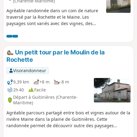
(Charente-Maritime)
Agréable randonnée dans un coin de nature
traversé par la Rochette et le Maine. Les
paysages sont variés avec des vignes, des
bois comme celui du Plantis et diverses
cultures, mais aussi des vergers (pommes et
poires). Sur le parcours, on peut voir de belles
fermes de ce joli coin de campagne
Un petit tour par le Moulin de la
saintongeaise.
Rochette
Visorandonneur
9,39 km
+8 m
-8 m
2h 40
Facile
Départ à Guitinières (Charente-
Maritime)
Agréable parcours partagé entre bois et vignes autour de la
rivière Maine dans la plaine de Guitinières. Cette
randonnée permet de découvrir outre des paysages
reposants, un patrimoine bâti caractéristique de Saintonge