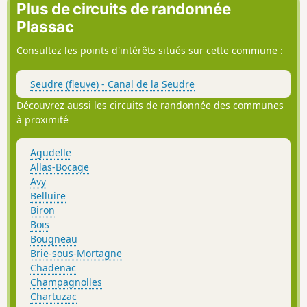
Plus de circuits de randonnée
Plassac
Consultez les points d'intérêts situés sur cette commune :
Seudre (fleuve) - Canal de la Seudre
Découvrez aussi les circuits de randonnée des communes
à proximité
Agudelle
Allas-Bocage
Avy
Belluire
Biron
Bois
Bougneau
Brie-sous-Mortagne
Chadenac
Champagnolles
Chartuzac