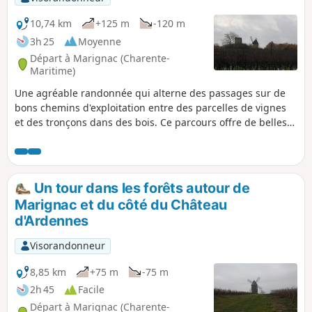
10,74 km
+125 m
-120 m
3h 25
Moyenne
Départ à Marignac (Charente-
Maritime)
Une agréable randonnée qui alterne des passages sur de
bons chemins d'exploitation entre des parcelles de vignes
et des tronçons dans des bois. Ce parcours offre de belles
vues sur la campagne de Saintonge et permet de profiter
du calme de ce secteur.
Un tour dans les forêts autour de
Marignac et du côté du Château
d'Ardennes
Visorandonneur
8,85 km
+75 m
-75 m
2h 45
Facile
Départ à Marignac (Charente-