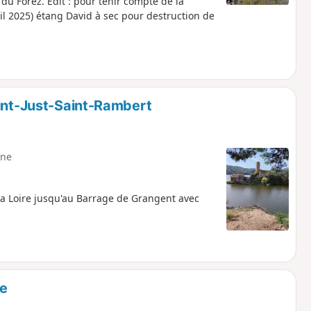
 du Forez. Edit : pour tenir compte de la
 2025) étang David à sec pour destruction de
aint-Just-Saint-Rambert
ne
 la Loire jusqu'au Barrage de Grangent avec
ée