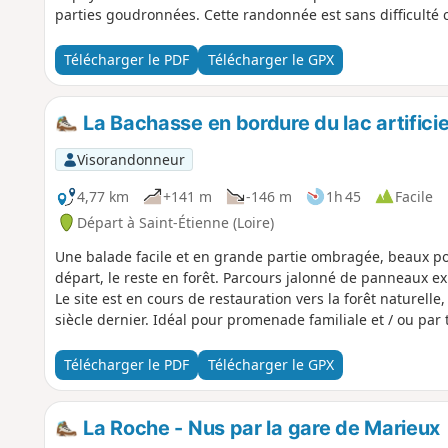
parties goudronnées. Cette randonnée est sans difficulté c
Télécharger le PDF
Télécharger le GPX
La Bachasse en bordure du lac artifici
Visorandonneur
4,77 km
+141 m
-146 m
1h 45
Facile
Départ à Saint-Étienne (Loire)
Une balade facile et en grande partie ombragée, beaux po
départ, le reste en forêt. Parcours jalonné de panneaux expl
Le site est en cours de restauration vers la forêt naturelle
siècle dernier. Idéal pour promenade familiale et / ou pa
Télécharger le PDF
Télécharger le GPX
La Roche - Nus par la gare de Marieux