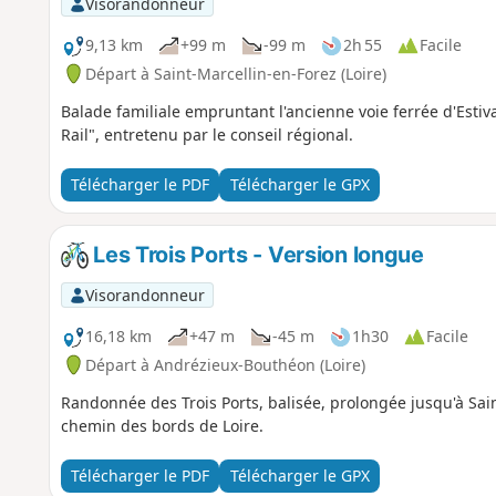
Visorandonneur
9,13 km
+99 m
-99 m
2h 55
Facile
Départ à Saint-Marcellin-en-Forez (Loire)
Balade familiale empruntant l'ancienne voie ferrée d'Esti
Rail", entretenu par le conseil régional.
Télécharger le PDF
Télécharger le GPX
Les Trois Ports - Version longue
Visorandonneur
16,18 km
+47 m
-45 m
1h30
Facile
Départ à Andrézieux-Bouthéon (Loire)
Randonnée des Trois Ports, balisée, prolongée jusqu'à Sai
chemin des bords de Loire.
Télécharger le PDF
Télécharger le GPX