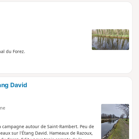
o
a
i
m
p
al du Forez.
ang David
ne
 la campagne autour de Saint-Rambert. Peu de
oiseaux sur l'Étang David. Hameaux de Razoux,