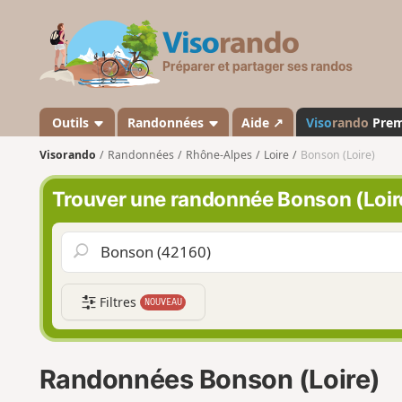
V
i
s
o
r
a
Outils
Randonnées
Aide ↗
Viso
rando
Pre
n
Visorando
Randonnées
Rhône-Alpes
Loire
Bonson (Loire)
d
o
Trouver une randonnée Bonson (Loir
Filtres
NOUVEAU
Randonnées Bonson (Loire)