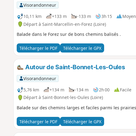
Visorandonneur
10,11 km
+133 m
-133 m
3h 15
Moyen
Départ à Saint-Marcellin-en-Forez (Loire)
Balade dans le Forez sur de bons chemins balisés .
Télécharger le PDF
Télécharger le GPX
Autour de Saint-Bonnet-Les-Oules
Visorandonneur
5,76 km
+134 m
-134 m
2h 00
Facile
Départ à Saint-Bonnet-les-Oules (Loire)
Balade sur des chemins larges et faciles parmi les prairies
Télécharger le PDF
Télécharger le GPX