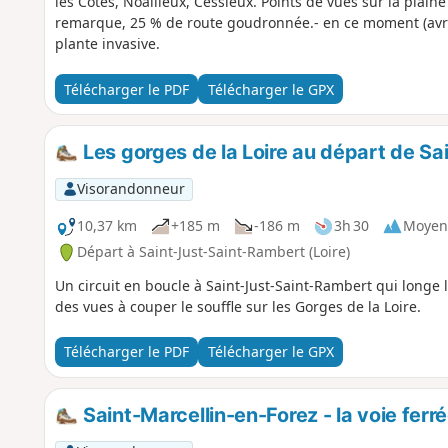
les Côtes, Noailleux, Cessieux. Points de vues sur la plaine
remarque, 25 % de route goudronnée.- en ce moment (avril
plante invasive.
Télécharger le PDF
Télécharger le GPX
Les gorges de la Loire au départ de S
Visorandonneur
10,37 km
+185 m
-186 m
3h 30
Moyen
Départ à Saint-Just-Saint-Rambert (Loire)
Un circuit en boucle à Saint-Just-Saint-Rambert qui longe
des vues à couper le souffle sur les Gorges de la Loire.
Télécharger le PDF
Télécharger le GPX
Saint-Marcellin-en-Forez - la voie ferr