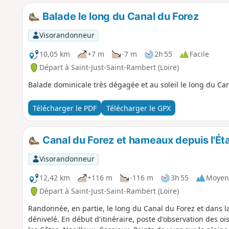
Balade le long du Canal du Forez
Visorandonneur
10,05 km
+7 m
-7 m
2h 55
Facile
Départ à Saint-Just-Saint-Rambert (Loire)
Balade dominicale très dégagée et au soleil le long du Can
Télécharger le PDF
Télécharger le GPX
Canal du Forez et hameaux depuis l'Ét
Visorandonneur
12,42 km
+116 m
-116 m
3h 55
Moyen
Départ à Saint-Just-Saint-Rambert (Loire)
Randonnée, en partie, le long du Canal du Forez et dans
dénivelé. En début d'itinéraire, poste d'observation des 