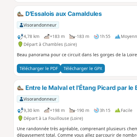
D'Essalois aux Camaldules
Visorandonneur
4,78 km
+183 m
-183 m
1h 55
Moyenn
Départ à Chambles (Loire)
Beau panorama pour ce circuit dans les gorges de la Loire
Télécharger le PDF
Télécharger le GPX
Entre le Malval et l'Étang Picard par le 
Visorandonneur
9,30 km
+198 m
-190 m
3h 15
Facile
Départ à La Fouillouse (Loire)
Une randonnée très agréable, comprenant plusieurs chemins
dépaysement total. Comme vous allez parcourir de nombre