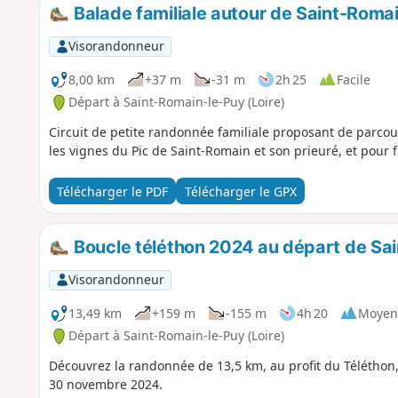
Balade familiale autour de Saint-Roma
Visorandonneur
8,00 km
+37 m
-31 m
2h 25
Facile
Départ à Saint-Romain-le-Puy (Loire)
Circuit de petite randonnée familiale proposant de parcou
les vignes du Pic de Saint-Romain et son prieuré, et pour f
Télécharger le PDF
Télécharger le GPX
Boucle téléthon 2024 au départ de Sa
Visorandonneur
13,49 km
+159 m
-155 m
4h 20
Moyen
Départ à Saint-Romain-le-Puy (Loire)
Découvrez la randonnée de 13,5 km, au profit du Téléthon, 
30 novembre 2024.