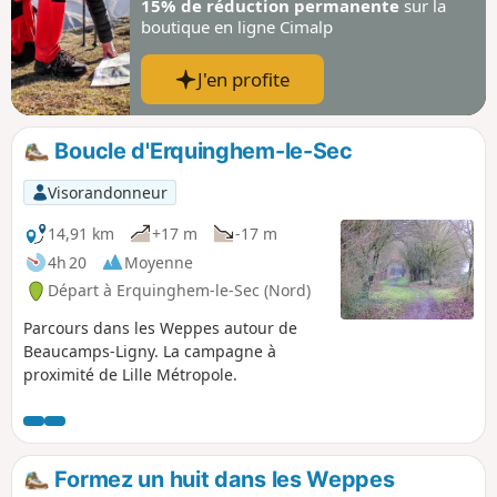
15% de réduction permanente
sur la
boutique en ligne Cimalp
J'en profite
Boucle d'Erquinghem-le-Sec
Visorandonneur
14,91 km
+17 m
-17 m
4h 20
Moyenne
Départ à Erquinghem-le-Sec (Nord)
Parcours dans les Weppes autour de
Beaucamps-Ligny. La campagne à
proximité de Lille Métropole.
Formez un huit dans les Weppes