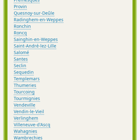
Provin
Quesnoy-sur-Deûle
Radinghem-en-Weppes
Ronchin
Roncq
Sainghin-en-Weppes
Saint-André-lez-Lille
Salomé
Santes
Seclin
Sequedin
Templemars
Thumeries
Tourcoing
Tourmignies
Vendeville
Vendin-le-Vieil
Verlinghem
Villeneuve-d'Ascq
Wahagnies
Wambrechies