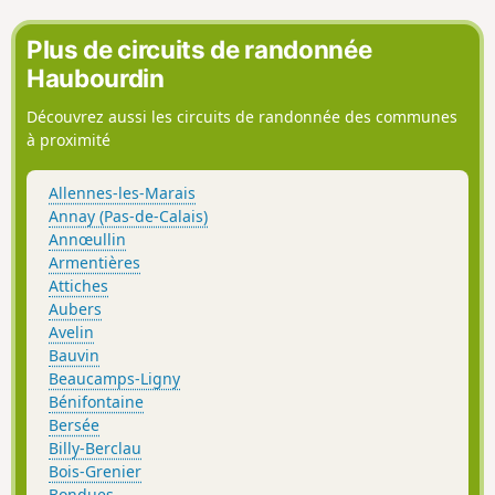
lapins et peut-être même voir détaler des lièvres.
Plus de circuits de randonnée
Haubourdin
Découvrez aussi les circuits de randonnée des communes
à proximité
Allennes-les-Marais
Annay (Pas-de-Calais)
Annœullin
Armentières
Attiches
Aubers
Avelin
Bauvin
Beaucamps-Ligny
Bénifontaine
Bersée
Billy-Berclau
Bois-Grenier
Bondues