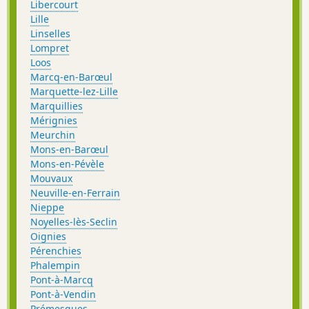
Libercourt
Lille
Linselles
Lompret
Loos
Marcq-en-Barœul
Marquette-lez-Lille
Marquillies
Mérignies
Meurchin
Mons-en-Barœul
Mons-en-Pévèle
Mouvaux
Neuville-en-Ferrain
Nieppe
Noyelles-lès-Seclin
Oignies
Pérenchies
Phalempin
Pont-à-Marcq
Pont-à-Vendin
Prémesques