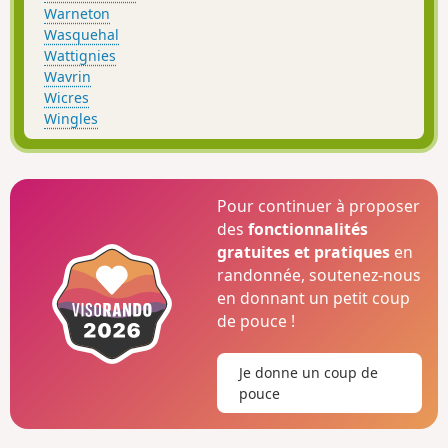
Warneton
Wasquehal
Wattignies
Wavrin
Wicres
Wingles
Pour continuer à proposer
des
fonctionnalités
gratuites et pratiques
en
randonnée, soutenez-nous
en donnant un petit coup
de pouce !
Je donne un coup de
pouce