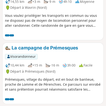
14,55 km
+3 m
-9 m
4h 10
Moyenne
Départ à Wavrin (Nord)
Vous voulez privilégier les transports en commun ou vous
ne disposez pas de moyen de locomotion personnel pour
aller randonner. Cette randonnée de gare en gare vous
permettra alors de profiter de certains des plus beaux
espaces naturels du Parc de la Deûle. En partant de la gare
de Wavrin, vous pourrez ainsi parcourir le site des
Ansereuilles, longer le canal de la Deûle de près ou de loin,
La campagne de Prémesques
et terminer par la visite du Parc de La Louvière avant de
rejoindre la gare de Don-Sainghin.
Visorandonneur
10,44 km
+15 m
-16 m
3h 00
Facile
Départ à Prémesques (Nord)
Prémesques, village du départ, est en bout de banlieue,
proche de Lomme et de Pérenchies. Ce parcours sur enrobé
et sans prétention pourrait néanmoins satisfaire les
joggeurs et bien aérer les marcheurs. What else ? À
l'occasion d'un départ au lever du jour, vous pourriez
assister à quelques vols de perdrix, rencontrer quelques