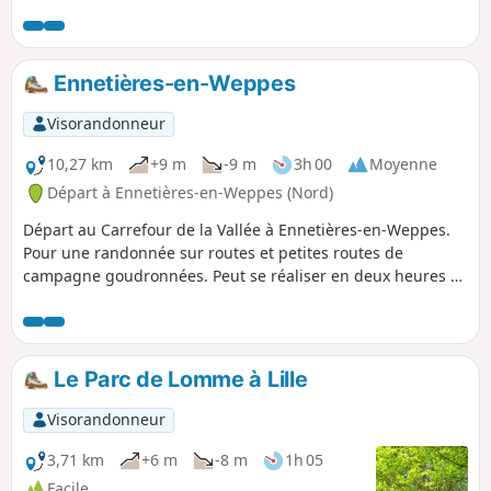
Ennetières-en-Weppes
Visorandonneur
10,27 km
+9 m
-9 m
3h 00
Moyenne
Départ à Ennetières-en-Weppes (Nord)
Départ au Carrefour de la Vallée à Ennetières-en-Weppes.
Pour une randonnée sur routes et petites routes de
campagne goudronnées. Peut se réaliser en deux heures si
on allonge le pas, façon sport.
Le Parc de Lomme à Lille
Visorandonneur
3,71 km
+6 m
-8 m
1h 05
Facile