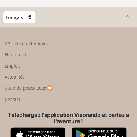
C
R
h
e
o
t
i
o
s
CGU et confidentialité
u
i
r
s
Plan du site
e
s
n
e
Emplois
h
z
Actualités
a
u
u
n
Coup de pouce 2026
t
p
a
Contact
y
s
Téléchargez l'application Visorando et partez à
l'aventure !
A
G
p
o