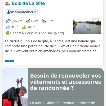
Bois de La Gîte
Visorandonneur
5,56 km
+7 m
-6 m
1h 35
Facile
Départ à Houplin-Ancoisne (Nord)
Le circuit du bois de la gîte, à Santes, est une balade qui
comporte une petite boucle de 1,3 km et une grande boucle
de 2,8 km.Sentiers bien aménagés, peu boueux même en
temps de pluie.Chiens acceptés si tenus en laisse.
Besoin de renouveler vos
vêtements et accessoires
de randonnée ?
En tant qu’abonné Premium, profitez de