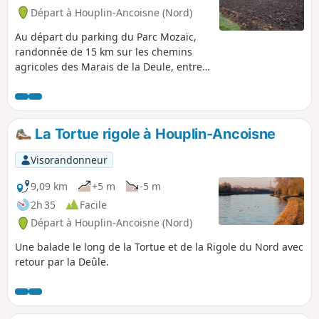
Départ à Houplin-Ancoisne (Nord)
Au départ du parking du Parc Mozaïc,
randonnée de 15 km sur les chemins
agricoles des Marais de la Deule, entre
Emmerin, Noyelles-lès-Seclin et
Ancoisne.
La Tortue rigole à Houplin-Ancoisne
Visorandonneur
9,09 km
+5 m
-5 m
2h 35
Facile
Départ à Houplin-Ancoisne (Nord)
Une balade le long de la Tortue et de la Rigole du Nord avec
retour par la Deûle.