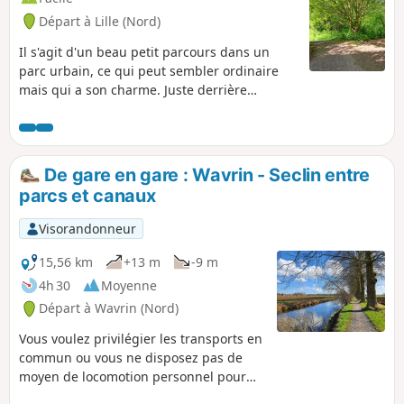
Départ à Lille (Nord)
Il s'agit d'un beau petit parcours dans un
parc urbain, ce qui peut sembler ordinaire
mais qui a son charme. Juste derrière
Kinépolis et presque dépourvu de voitures.
Le Parc de Lomme est très arboré avec son
plan d'eau et avec quelques petits reliefs.
Personnellement j'aime beaucoup cet endroit
De gare en gare : Wavrin - Seclin entre
que je pratique très souvent à l'endroit où à
parcs et canaux
l'envers pour la tranquillité des lieux.
Prévoyez entre 45 minutes et 1 heure sans
Visorandonneur
pause en marchant tranquillement.
15,56 km
+13 m
-9 m
4h 30
Moyenne
Départ à Wavrin (Nord)
Vous voulez privilégier les transports en
commun ou vous ne disposez pas de
moyen de locomotion personnel pour
aller randonner. Cette randonnée de