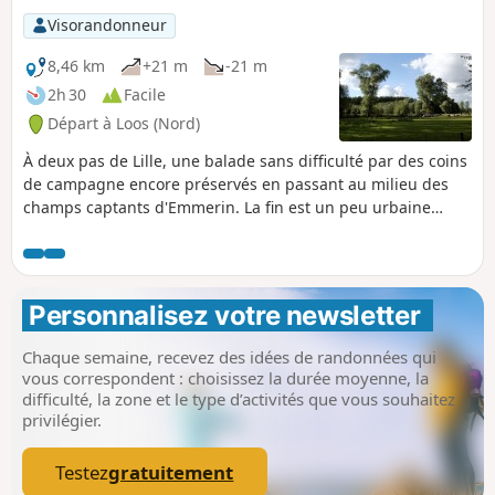
Visorandonneur
8,46 km
+21 m
-21 m
2h 30
Facile
Départ à Loos (Nord)
À deux pas de Lille, une balade sans difficulté par des coins
de campagne encore préservés en passant au milieu des
champs captants d'Emmerin. La fin est un peu urbaine
avant l'entrée dans le parc de loisirs et de nature.
Personnalisez votre newsletter 
Chaque semaine, recevez des idées de randonnées qui
vous correspondent : choisissez la durée moyenne, la
difficulté, la zone et le type d’activités que vous souhaitez
privilégier.
Testez
gratuitement