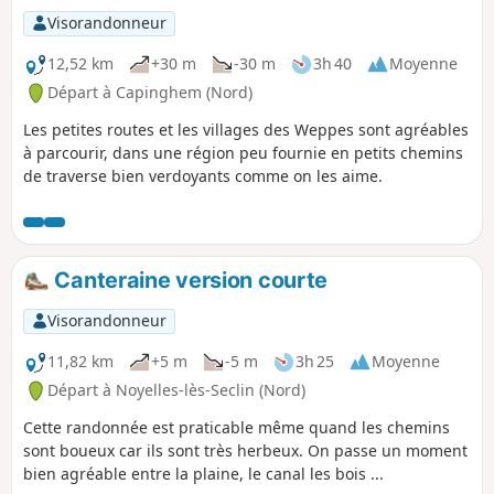
Visorandonneur
12,52 km
+30 m
-30 m
3h 40
Moyenne
Départ à Capinghem (Nord)
Les petites routes et les villages des Weppes sont agréables
à parcourir, dans une région peu fournie en petits chemins
de traverse bien verdoyants comme on les aime.
Canteraine version courte
Visorandonneur
11,82 km
+5 m
-5 m
3h 25
Moyenne
Départ à Noyelles-lès-Seclin (Nord)
Cette randonnée est praticable même quand les chemins
sont boueux car ils sont très herbeux. On passe un moment
bien agréable entre la plaine, le canal les bois ...