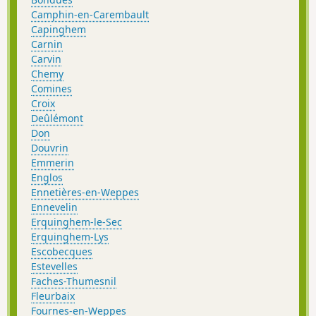
Camphin-en-Carembault
Capinghem
Carnin
Carvin
Chemy
Comines
Croix
Deûlémont
Don
Douvrin
Emmerin
Englos
Ennetières-en-Weppes
Ennevelin
Erquinghem-le-Sec
Erquinghem-Lys
Escobecques
Estevelles
Faches-Thumesnil
Fleurbaix
Fournes-en-Weppes