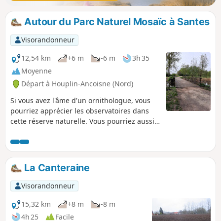
Autour du Parc Naturel Mosaïc à Santes
Visorandonneur
12,54 km
+6 m
-6 m
3h 35
Moyenne
Départ à Houplin-Ancoisne (Nord)
Si vous avez l'âme d'un ornithologue, vous
pourriez apprécier les observatoires dans
cette réserve naturelle. Vous pourriez aussi
pique-niquer sur le mobilier urbain sous les
arbres où encore vous restaurer dans le Parc
Mosaïc (sur réservation). Ce parcours est
particulièrement verdoyant et ombragé. De
La Canteraine
quoi passer une excellente journée en
famille ou entre amis.
Visorandonneur
15,32 km
+8 m
-8 m
4h 25
Facile