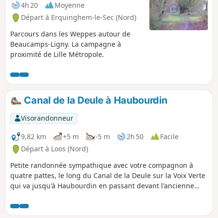
toutefois parcourir les 17 hectares
4h 20
Moyenne
restants grâce à la restauration des
Départ à Erquinghem-le-Sec (Nord)
drèves historiques et à la création d'une
boucle pédagogique. Des passerelles et
Parcours dans les Weppes autour de
des pontons en bois ont également été
Beaucamps-Ligny. La campagne à
aménagés pour franchir facilement les
proximité de Lille Métropole.
zones humides, offrant de superbes
points d'observation sur la biodiversité
du site.
Canal de la Deule à Haubourdin
Visorandonneur
9,82 km
+5 m
-5 m
2h 50
Facile
Départ à Loos (Nord)
Petite randonnée sympathique avec votre compagnon à
quatre pattes, le long du Canal de la Deule sur la Voix Verte
qui va jusqu'à Haubourdin en passant devant l'ancienne
prison.