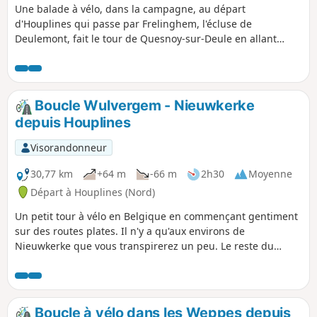
Une balade à vélo, dans la campagne, au départ
d'Houplines qui passe par Frelinghem, l'écluse de
Deulemont, fait le tour de Quesnoy-sur-Deule en allant
jusque Wambrechies, avant de revenir par Lompret.
Boucle Wulvergem - Nieuwkerke
depuis Houplines
Visorandonneur
30,77 km
+64 m
-66 m
2h30
Moyenne
Départ à Houplines (Nord)
Un petit tour à vélo en Belgique en commençant gentiment
sur des routes plates. Il n'y a qu'aux environs de
Nieuwkerke que vous transpirerez un peu. Le reste du
parcours est vraiment tranquille.
Boucle à vélo dans les Weppes depuis