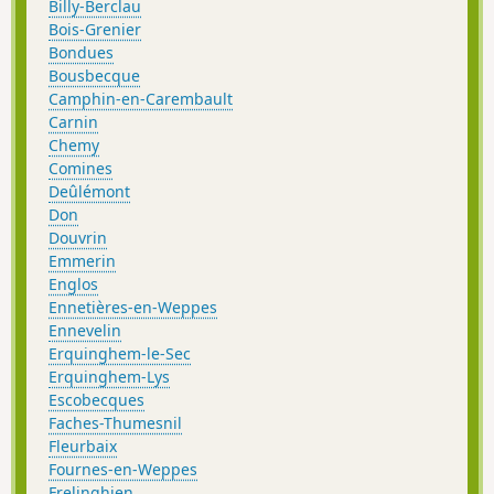
Billy-Berclau
Bois-Grenier
Bondues
Bousbecque
Camphin-en-Carembault
Carnin
Chemy
Comines
Deûlémont
Don
Douvrin
Emmerin
Englos
Ennetières-en-Weppes
Ennevelin
Erquinghem-le-Sec
Erquinghem-Lys
Escobecques
Faches-Thumesnil
Fleurbaix
Fournes-en-Weppes
Frelinghien