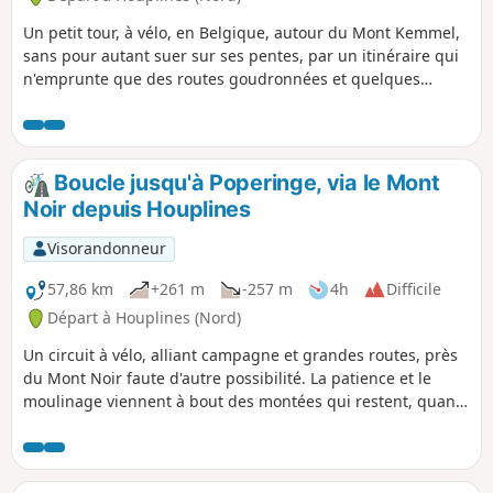
Un petit tour, à vélo, en Belgique, autour du Mont Kemmel,
sans pour autant suer sur ses pentes, par un itinéraire qui
n'emprunte que des routes goudronnées et quelques
chemins peu fréquentés. Bref, rien que du plaisir et
quelques points de vue.
Boucle jusqu'à Poperinge, via le Mont
Noir depuis Houplines
Visorandonneur
57,86 km
+261 m
-257 m
4h
Difficile
Départ à Houplines (Nord)
Un circuit à vélo, alliant campagne et grandes routes, près
du Mont Noir faute d'autre possibilité. La patience et le
moulinage viennent à bout des montées qui restent, quand
même, progressives, sans aucune pente raide.