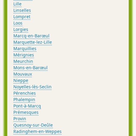
Lille
Linselles
Lompret
Loos
Lorgies
Marcq-en-Barœul
Marquette-lez-Lille
Marquillies
Mérignies
Meurchin
Mons-en-Barœul
Mouvaux
Nieppe
Noyelles-lès-Seclin
Pérenchies
Phalempin
Pont-à-Marcq
Prémesques
Provin
Quesnoy-sur-Deûle
Radinghem-en-Weppes