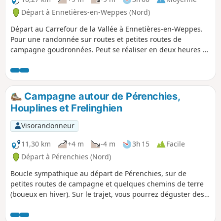
Départ à Ennetières-en-Weppes (Nord)
Départ au Carrefour de la Vallée à Ennetières-en-Weppes.
Pour une randonnée sur routes et petites routes de
campagne goudronnées. Peut se réaliser en deux heures si
on allonge le pas, façon sport.
Campagne autour de Pérenchies,
Houplines et Frelinghien
Visorandonneur
11,30 km
+4 m
-4 m
3h 15
Facile
Départ à Pérenchies (Nord)
Boucle sympathique au départ de Pérenchies, sur de
petites routes de campagne et quelques chemins de terre
(boueux en hiver). Sur le trajet, vous pourrez déguster des
mûres (en saison), vous rencontrerez des chevaux (dans les
centres équestres), peut-être un héron, des cigognes et des