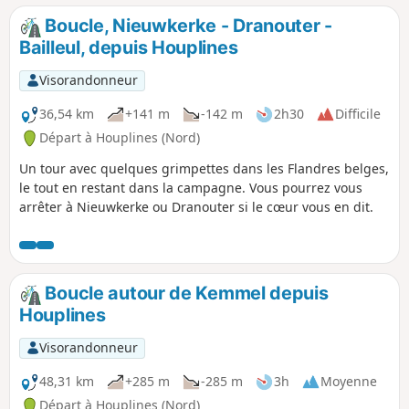
Boucle, Nieuwkerke - Dranouter -
Bailleul, depuis Houplines
Visorandonneur
36,54 km
+141 m
-142 m
2h30
Difficile
Départ à Houplines (Nord)
Un tour avec quelques grimpettes dans les Flandres belges,
le tout en restant dans la campagne. Vous pourrez vous
arrêter à Nieuwkerke ou Dranouter si le cœur vous en dit.
Boucle autour de Kemmel depuis
Houplines
Visorandonneur
48,31 km
+285 m
-285 m
3h
Moyenne
Départ à Houplines (Nord)