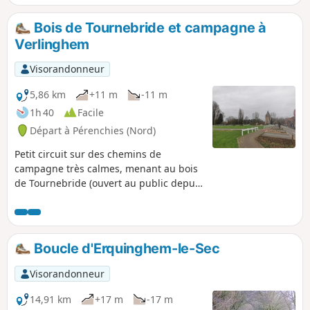
flamands roses. Ce circuit permet la découverte de 8
géocaches pour les éventuels amateurs.
Bois de Tournebride et campagne à
Verlinghem
Visorandonneur
5,86 km
+11 m
-11 m
1h 40
Facile
Départ à Pérenchies (Nord)
Petit circuit sur des chemins de
campagne très calmes, menant au bois
de Tournebride (ouvert au public depuis
mai 2026).Situé au cœur de la métropole
lilloise, le tout nouveau Bois de
Verlinghem s'étend sur un magnifique
espace préservé de 34 hectares. Pour
Boucle d'Erquinghem-le-Sec
protéger efficacement la faune et la
flore locales, la moitié de sa surface est
Visorandonneur
entièrement sanctuarisée et interdite
d'accès. Les promeneurs peuvent
14,91 km
+17 m
-17 m