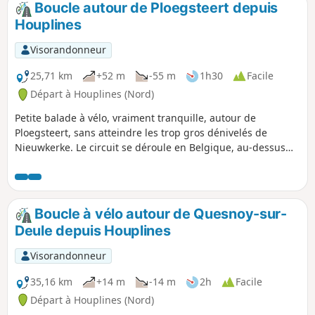
Boucle autour de Ploegsteert depuis
Houplines
Visorandonneur
25,71 km
+52 m
-55 m
1h30
Facile
Départ à Houplines (Nord)
Petite balade à vélo, vraiment tranquille, autour de
Ploegsteert, sans atteindre les trop gros dénivelés de
Nieuwkerke. Le circuit se déroule en Belgique, au-dessus
d'Armentiéres, tout en passant par le Bizet.
Boucle à vélo autour de Quesnoy-sur-
Deule depuis Houplines
Visorandonneur
35,16 km
+14 m
-14 m
2h
Facile
Départ à Houplines (Nord)