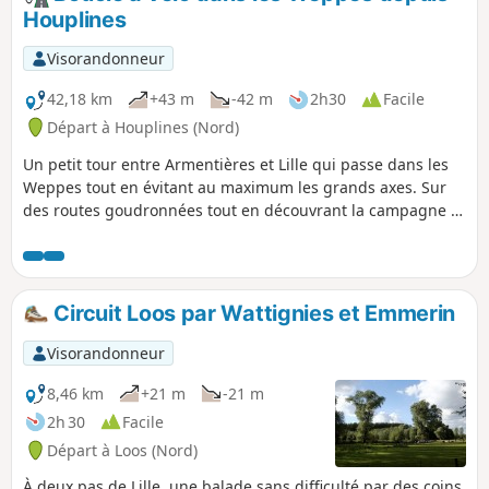
Houplines
Visorandonneur
42,18 km
+43 m
-42 m
2h30
Facile
Départ à Houplines (Nord)
Un petit tour entre Armentières et Lille qui passe dans les
Weppes tout en évitant au maximum les grands axes. Sur
des routes goudronnées tout en découvrant la campagne et
également le mémorial australien de la 1re guerre
mondiale.
Circuit Loos par Wattignies et Emmerin
Visorandonneur
8,46 km
+21 m
-21 m
2h 30
Facile
Départ à Loos (Nord)
À deux pas de Lille, une balade sans difficulté par des coins