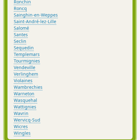
Ronchin
Roncq
Sainghin-en-Weppes
Saint-André-lez-Lille
Salomé
Santes
Seclin
Sequedin
Templemars
Tourmignies
Vendeville
Verlinghem
Violaines
Wambrechies
Warneton
Wasquehal
Wattignies
Wavrin
Wervicq-Sud
Wicres
Wingles