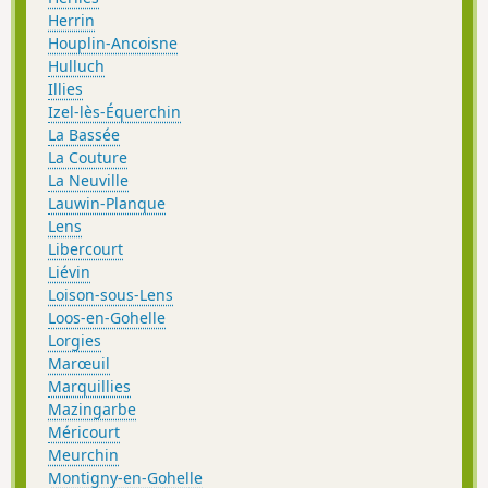
Herrin
Houplin-Ancoisne
Hulluch
Illies
Izel-lès-Équerchin
La Bassée
La Couture
La Neuville
Lauwin-Planque
Lens
Libercourt
Liévin
Loison-sous-Lens
Loos-en-Gohelle
Lorgies
Marœuil
Marquillies
Mazingarbe
Méricourt
Meurchin
Montigny-en-Gohelle