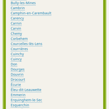
Bully-les-Mines
Cambrin
Camphin-en-Carembault
Carency
Carnin
Carvin
Chemy
Corbehem
Courcelles-lès-Lens
Courrières
Cuinchy
Cuincy
Don
Dourges
Douvrin
Drocourt
Écurie
Éleu-dit-Leauwette
Emmerin
Erquinghem-le-Sec
Esquerchin