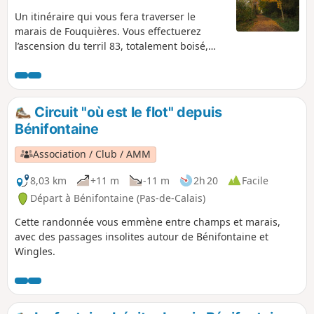
Un itinéraire qui vous fera traverser le
marais de Fouquières. Vous effectuerez
l’ascension du terril 83, totalement boisé,
offrant un point de vue sur une vallée
artificielle mystérieuse. Vous prendrez
ensuite la direction du terril 94 (terril
escalier) en passant par les bacs à schlamm
Circuit "où est le flot" depuis
(stockage de restes miniers) et l'étang de
Bénifontaine
pêche de Harnes. Vous reviendrez par le
chemin longeant le canal de Lens.
Association / Club / AMM
8,03 km
+11 m
-11 m
2h 20
Facile
Départ à Bénifontaine (Pas-de-Calais)
Cette randonnée vous emmène entre champs et marais,
avec des passages insolites autour de Bénifontaine et
Wingles.