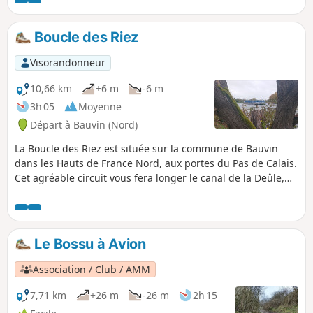
s'avérer utile au vu des nombreux chemins présents.
Boucle des Riez
Visorandonneur
10,66 km
+6 m
-6 m
3h 05
Moyenne
Départ à Bauvin (Nord)
La Boucle des Riez est située sur la commune de Bauvin
dans les Hauts de France Nord, aux portes du Pas de Calais.
Cet agréable circuit vous fera longer le canal de la Deûle,
traverser les deux marais de Riez et découvrir l’île aux
saules. Au bord des étangs, de nombreuses tables de pique
nique y attendent les randonneurs.
Le Bossu à Avion
Association / Club / AMM
7,71 km
+26 m
-26 m
2h 15