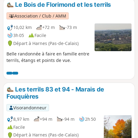
Sentier des Fumerolles" sur des bornes bétonnées, qui vous
Le Bois de Florimond et les terrils
permet découvrir le Terril 230. C'est un surprenant périple
qui offre une très grande variété de paysages et de points
Association / Club / AMM
d'intérêts : vue sur des fumerolles, point de vue sur le Sud-
Est du bassin minier, point de vue sur le canyon, etc.
10,02 km
+72 m
-73 m
3h 05
Facile
Départ à Harnes (Pas-de-Calais)
Belle randonnée à faire en famille entre
terrils, étangs et points de vue.
Les terrils 83 et 94 - Marais de
Fouquières
Visorandonneur
8,97 km
+94 m
-94 m
2h 50
Facile
Départ à Harnes (Pas-de-Calais)