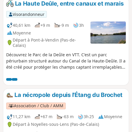
La Haute Deûle, entre canaux et marais
p
Visorandonneur
40,61 km
+9 m
-9 m
3h
Moyenne
Départ à Pont-à-Vendin (Pas-de-
Calais)
Découvrez le Parc de la Deûle en VTT. C'est un parc
périurbain structuré autour du Canal de la Haute-Deûle. Il a
été créé pour protéger les champs captant irremplaçables
du Sud de la métropole Lilloise.De nombreux
aménagements accueillent le public en l’invitant à respecter
les milieux fragiles.Balade sympa le long de la Deûle et des
Marais de Wavrin. Un itinéraire sans difficultés permettant
La nécropole depuis l'Étang du Brochet
de varier le roulage entre chemins caillouteux, chemins de
halage et parc.
Association / Club / AMM
11,27 km
+67 m
-63 m
3h 25
Moyenne
Départ à Noyelles-sous-Lens (Pas-de-Calais)