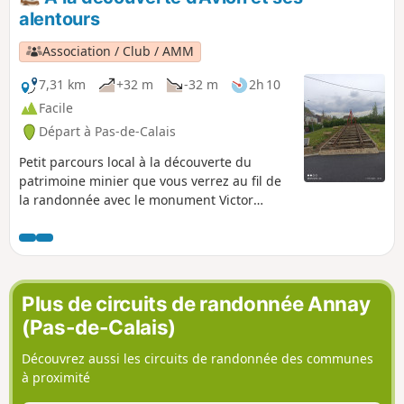
alentours
Association / Club / AMM
7,31 km
+32 m
-32 m
2h 10
Facile
Départ à Pas-de-Calais
Petit parcours local à la découverte du
patrimoine minier que vous verrez au fil de
la randonnée avec le monument Victor
Foulon, pas loin du départ. Le cavalier vous
emmène jusqu'à Méricourt et le chemin
revient en traversant la cités des cheminots.
Plus de circuits de randonnée Annay
(Pas-de-Calais)
Découvrez aussi les circuits de randonnée des communes
à proximité