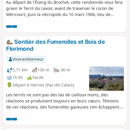
Au départ de l'Étang du Brochet, cette randonnée vous fera
gravir le Terril du Lavoir, avant de traverser le coron de
Méricourt, puis la nécropole du 10 mars 1906, lieu de
mémoire suite à la catastrophe minière qui fit 1099 morts.
Sentier des Fumerolles et Bois de
Florimond
Visorandonneur
5,71 km
+36 m
-36 m
1h 45
Facile
Départ à Harnes (Pas-de-Calais)
Les terrils ne sont pas des tas de cailloux morts, des
réactions se produisent toujours en leurs cœurs. Témoins
de ces réactions, des fumerolles gazeuses s'en échappent.
Pour le constater de vos propres yeux, rendez-vous à
Harnes, au départ du Bois de Florimond, et dirigez-vous
vers le terril. Suivez alors le chemin balisé nommé "le