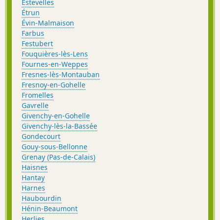
Estevelles
Étrun
Évin-Malmaison
Farbus
Festubert
Fouquières-lès-Lens
Fournes-en-Weppes
Fresnes-lès-Montauban
Fresnoy-en-Gohelle
Fromelles
Gavrelle
Givenchy-en-Gohelle
Givenchy-lès-la-Bassée
Gondecourt
Gouy-sous-Bellonne
Grenay (Pas-de-Calais)
Haisnes
Hantay
Harnes
Haubourdin
Hénin-Beaumont
Herlies