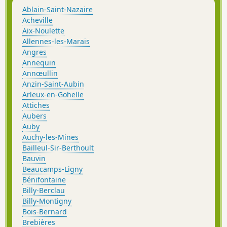
Ablain-Saint-Nazaire
Acheville
Aix-Noulette
Allennes-les-Marais
Angres
Annequin
Annœullin
Anzin-Saint-Aubin
Arleux-en-Gohelle
Attiches
Aubers
Auby
Auchy-les-Mines
Bailleul-Sir-Berthoult
Bauvin
Beaucamps-Ligny
Bénifontaine
Billy-Berclau
Billy-Montigny
Bois-Bernard
Brebières