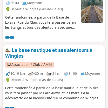
3h 00
Moyenne
Départ à Wingles (Pas-de-Calais)
Cette randonnée, à partir de la Base de
Loisirs, Rue du Clair, vous fera passer parmi
les étangs et bois des alentours avec une
très grande biodiversité et quelques
montées sans oublier le Flot de Wingles
La base nautique et ses alentours à
Wingles
Association / Club / AMM
10,19 km
+20 m
-21 m
3h 00
Moyenne
Départ à Wingles (Pas-de-Calais)
Cette randonnée à partir de la base nautique et de loisirs
vous fera passer par le Parc Alexis et les marais à la
découverte de la biodiversité sur la commune de Wingles.
De nombreux oiseaux sont à découvrir. La trace gpx peut