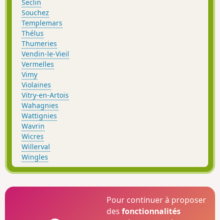
Seclin
Souchez
Templemars
Thélus
Thumeries
Vendin-le-Vieil
Vermelles
Vimy
Violaines
Vitry-en-Artois
Wahagnies
Wattignies
Wavrin
Wicres
Willerval
Wingles
Pour continuer à proposer
des
fonctionnalités