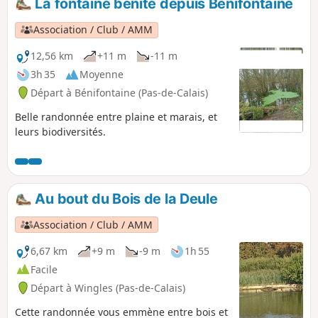
La fontaine bénite depuis Bénifontaine
Association / Club / AMM
12,56 km
+11 m
-11 m
3h 35
Moyenne
Départ à Bénifontaine (Pas-de-Calais)
Belle randonnée entre plaine et marais, et
leurs biodiversités.
Au bout du Bois de la Deule
Association / Club / AMM
6,67 km
+9 m
-9 m
1h 55
Facile
Départ à Wingles (Pas-de-Calais)
Cette randonnée vous emmène entre bois et