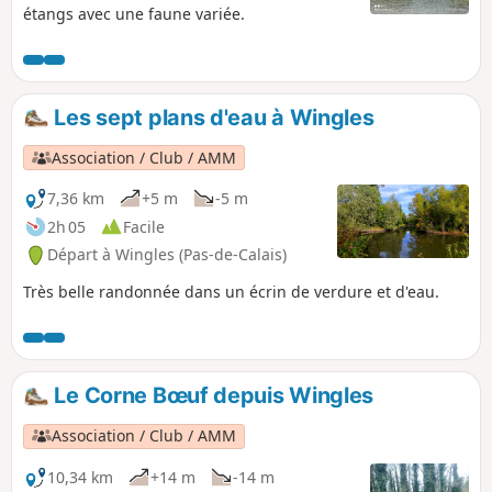
étangs avec une faune variée.
Les sept plans d'eau à Wingles
Association / Club / AMM
7,36 km
+5 m
-5 m
2h 05
Facile
Départ à Wingles (Pas-de-Calais)
Très belle randonnée dans un écrin de verdure et d'eau.
Le Corne Bœuf depuis Wingles
Association / Club / AMM
10,34 km
+14 m
-14 m