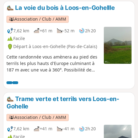
La voie du bois à Loos-en-Gohellle
Association / Club / AMM
7,62 km
+61 m
-52 m
2h 20
Facile
Départ à Loos-en-Gohelle (Pas-de-Calais)
Cette randonnée vous amènera au pied des
terrils les plus hauts d'Europe culminant à
187 m avec une vue à 360°. Possibilité de
faire la montée du terril pour les plus
courageux
Trame verte et terrils vers Loos-en-
Gohelle
Association / Club / AMM
7,62 km
+41 m
-41 m
2h 20
Facile