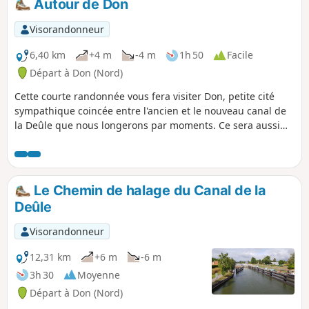
Autour de Don
Chico Mendès et l'Île aux Saules.
Visorandonneur
6,40 km
+4 m
-4 m
1h 50
Facile
Départ à Don (Nord)
Cette courte randonnée vous fera visiter Don, petite cité
sympathique coincée entre l'ancien et le nouveau canal de
la Deûle que nous longerons par moments. Ce sera aussi
l'occasion d'une balade bucolique dans le Parc de La
Louvière.
Le Chemin de halage du Canal de la
Deûle
Visorandonneur
12,31 km
+6 m
-6 m
3h 30
Moyenne
Départ à Don (Nord)