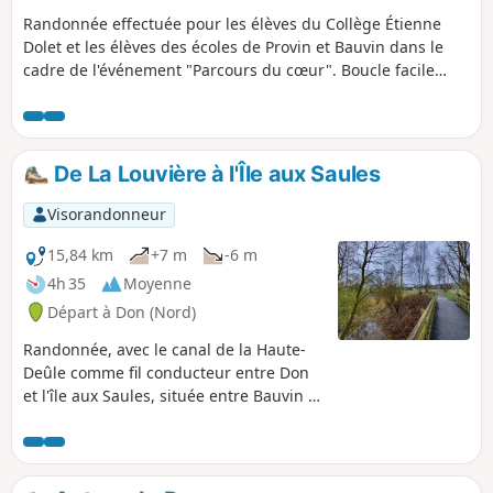
Randonnée effectuée pour les élèves du Collège Étienne
Dolet et les élèves des écoles de Provin et Bauvin dans le
cadre de l'événement "Parcours du cœur". Boucle facile
environ traversant 3 communes Provin, Annœullin et Bauvin
et empruntant des chemins et routes. Ce parcours s'adresse
en particulier à un public scolaire.
De La Louvière à l'Île aux Saules
Visorandonneur
15,84 km
+7 m
-6 m
4h 35
Moyenne
Départ à Don (Nord)
Randonnée, avec le canal de la Haute-
Deûle comme fil conducteur entre Don
et l'île aux Saules, située entre Bauvin et
Billy-Berclau. En plus du canal, vous
aurez l'occasion de découvrir des
espaces naturels de toute beauté, tels
que le Parc de La Louvière, l'Espace