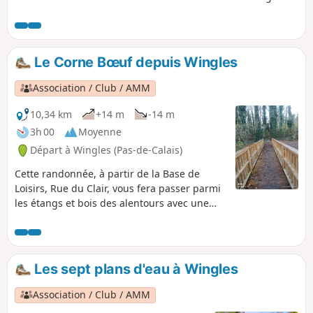
De nombreux oiseaux sont à découvrir. La trace gpx peut
s'avérer utile au vu des nombreux chemins présents.
Le Corne Bœuf depuis Wingles
Association / Club / AMM
10,34 km
+14 m
-14 m
3h 00
Moyenne
Départ à Wingles (Pas-de-Calais)
Cette randonnée, à partir de la Base de
Loisirs, Rue du Clair, vous fera passer parmi
les étangs et bois des alentours avec une
très grande biodiversité et quelques
montées sans oublier le Flot de Wingles
Les sept plans d'eau à Wingles
Association / Club / AMM