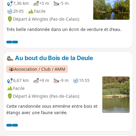
7,36 km
+5 m
-5 m
2h 05
Facile
Départ à Wingles (Pas-de-Calais)
Très belle randonnée dans un écrin de verdure et d'eau.
Au bout du Bois de la Deule
Association / Club / AMM
6,67 km
+9 m
-9 m
1h 55
Facile
Départ à Wingles (Pas-de-Calais)
Cette randonnée vous emmène entre bois et
étangs avec une faune variée.