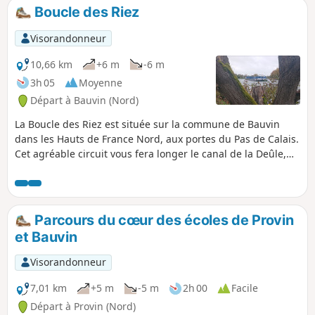
Boucle des Riez
Visorandonneur
10,66 km
+6 m
-6 m
3h 05
Moyenne
Départ à Bauvin (Nord)
La Boucle des Riez est située sur la commune de Bauvin
dans les Hauts de France Nord, aux portes du Pas de Calais.
Cet agréable circuit vous fera longer le canal de la Deûle,
traverser les deux marais de Riez et découvrir l’île aux
saules. Au bord des étangs, de nombreuses tables de pique
nique y attendent les randonneurs.
Parcours du cœur des écoles de Provin
et Bauvin
Visorandonneur
7,01 km
+5 m
-5 m
2h 00
Facile
Départ à Provin (Nord)