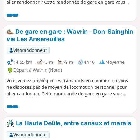
aller randonner ? Cette randonnée de gare en gare vous
permettra alors de profiter de certains des plus beaux
espaces naturels du Parc de la Deûle.En partant de la gare
de Wavrin, vous pourrez ainsi parcourir le site de La Gîte,
longer le canal de la Deûle de près ou de loin, et terminer
De gare en gare : Wavrin - Don-Sainghin
par la visite du Parc de La Louvière avant de rejoindre la
via Les Ansereuilles
gare de Don-Sainghin.
Visorandonneur
14,55 km
+3 m
-9 m
4h 10
Moyenne
Départ à Wavrin (Nord)
Vous voulez privilégier les transports en commun ou vous
ne disposez pas de moyen de locomotion personnel pour
aller randonner. Cette randonnée de gare en gare vous
permettra alors de profiter de certains des plus beaux
espaces naturels du Parc de la Deûle. En partant de la gare
de Wavrin, vous pourrez ainsi parcourir le site des
Ansereuilles, longer le canal de la Deûle de près ou de loin,
La Haute Deûle, entre canaux et marais
et terminer par la visite du Parc de La Louvière avant de
rejoindre la gare de Don-Sainghin.
Visorandonneur