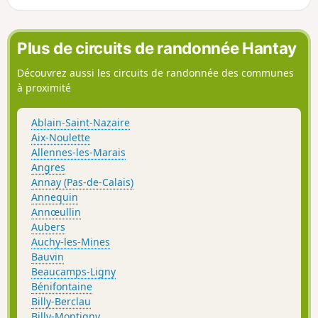
Plus de circuits de randonnée Hantay
Découvrez aussi les circuits de randonnée des communes
à proximité
Ablain-Saint-Nazaire
Aix-Noulette
Allennes-les-Marais
Angres
Annay (Pas-de-Calais)
Annequin
Annœullin
Aubers
Auchy-les-Mines
Bauvin
Beaucamps-Ligny
Bénifontaine
Billy-Berclau
Billy-Montigny