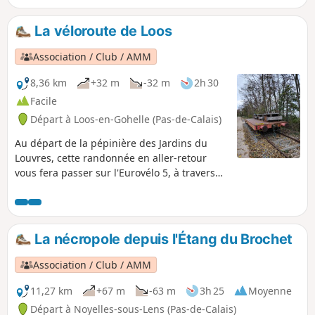
mineurs "Les Galibots" qui ont travaillé durement dans les
mines et grâce à qui nous pouvons, aujourd'hui, profiter
La véloroute de Loos
des paysages magnifiques sculptés autours des Terrils.
Association / Club / AMM
8,36 km
+32 m
-32 m
2h 30
Facile
Départ à Loos-en-Gohelle (Pas-de-Calais)
Au départ de la pépinière des Jardins du
Louvres, cette randonnée en aller-retour
vous fera passer sur l'Eurovélo 5, à travers
bois et ville, et vous mèneras jusqu'à l'Église
Saint-Auguste, où vous ferez demi-tour.
La nécropole depuis l'Étang du Brochet
Association / Club / AMM
11,27 km
+67 m
-63 m
3h 25
Moyenne
Départ à Noyelles-sous-Lens (Pas-de-Calais)