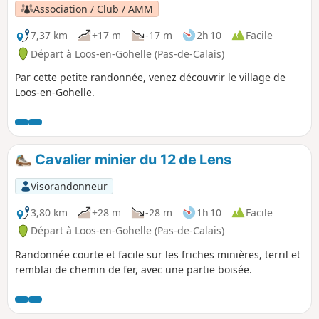
Association / Club / AMM
7,37 km
+17 m
-17 m
2h 10
Facile
Départ à Loos-en-Gohelle (Pas-de-Calais)
Par cette petite randonnée, venez découvrir le village de
Loos-en-Gohelle.
Cavalier minier du 12 de Lens
Visorandonneur
3,80 km
+28 m
-28 m
1h 10
Facile
Départ à Loos-en-Gohelle (Pas-de-Calais)
Randonnée courte et facile sur les friches minières, terril et
remblai de chemin de fer, avec une partie boisée.