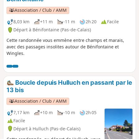
Association / Club / AMM
8,03 km
+11 m
-11 m
2h 20
Facile
Départ à Bénifontaine (Pas-de-Calais)
Cette randonnée vous emmène entre champs et marais,
avec des passages insolites autour de Bénifontaine et
Wingles.
Boucle depuis Hulluch en passant par le
13 bis
Association / Club / AMM
7,17 km
+10 m
-10 m
2h 05
Facile
Départ à Hulluch (Pas-de-Calais)