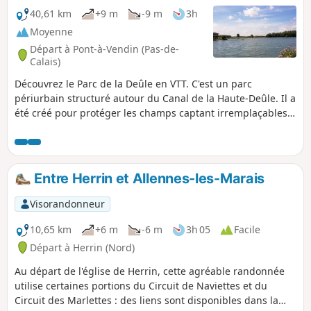
40,61 km
+9 m
-9 m
3h
Moyenne
Départ à Pont-à-Vendin (Pas-de-
Calais)
Découvrez le Parc de la Deûle en VTT. C'est un parc
périurbain structuré autour du Canal de la Haute-Deûle. Il a
été créé pour protéger les champs captant irremplaçables
du Sud de la métropole Lilloise.De nombreux
aménagements accueillent le public en l’invitant à respecter
les milieux fragiles.Balade sympa le long de la Deûle et des
Marais de Wavrin. Un itinéraire sans difficultés permettant
Entre Herrin et Allennes-les-Marais
de varier le roulage entre chemins caillouteux, chemins de
halage et parc.
Visorandonneur
10,65 km
+6 m
-6 m
3h 05
Facile
Départ à Herrin (Nord)
Au départ de l'église de Herrin, cette agréable randonnée
utilise certaines portions du Circuit de Naviettes et du
Circuit des Marlettes : des liens sont disponibles dans la