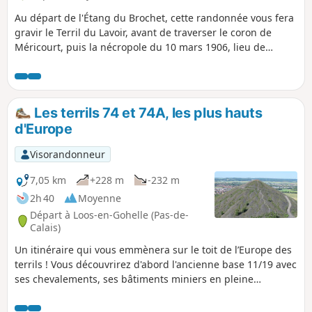
Au départ de l'Étang du Brochet, cette randonnée vous fera
gravir le Terril du Lavoir, avant de traverser le coron de
Méricourt, puis la nécropole du 10 mars 1906, lieu de
mémoire suite à la catastrophe minière qui fit 1099 morts.
Les terrils 74 et 74A, les plus hauts
d'Europe
Visorandonneur
7,05 km
+228 m
-232 m
2h 40
Moyenne
Départ à Loos-en-Gohelle (Pas-de-
Calais)
Un itinéraire qui vous emmènera sur le toit de l’Europe des
terrils ! Vous découvrirez d'abord l'ancienne base 11/19 avec
ses chevalements, ses bâtiments miniers en pleine
reconversion. Vous profiterez aussi de quelques passages
agréables en sous-bois.