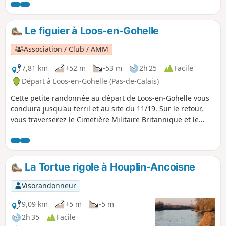
Le figuier à Loos-en-Gohelle
Association / Club / AMM
7,81 km
+52 m
-53 m
2h 25
Facile
Départ à Loos-en-Gohelle (Pas-de-Calais)
Cette petite randonnée au départ de Loos-en-Gohelle vous
conduira jusqu'au terril et au site du 11/19. Sur le retour,
vous traverserez le Cimetière Militaire Britannique et le
Mémorial Canadien du Hill 70, le tout sur de bons chemins.
La Tortue rigole à Houplin-Ancoisne
Visorandonneur
9,09 km
+5 m
-5 m
2h 35
Facile