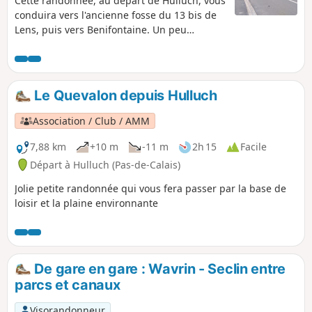
Cette randonnée, au départ de Hulluch, vous
conduira vers l'ancienne fosse du 13 bis de
Lens, puis vers Benifontaine. Un peu
d'histoire : Hulluch est une commune du
bassin minier classé au patrimoine de
l'UNESCO.
Le Quevalon depuis Hulluch
Association / Club / AMM
7,88 km
+10 m
-11 m
2h 15
Facile
Départ à Hulluch (Pas-de-Calais)
Jolie petite randonnée qui vous fera passer par la base de
loisir et la plaine environnante
De gare en gare : Wavrin - Seclin entre
parcs et canaux
Visorandonneur