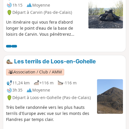
symboles de la reconversion du bassin
1h 15
Moyenne
minier Nord-Pas de Calais.
Départ à Carvin (Pas-de-Calais)
Un itinéraire qui vous fera d'abord
longer le point d'eau de la base de
loisirs de Carvin. Vous pénétrerez
ensuite dans un bois juste avant
l'ascension du terril (bonne grimpette).
De là haut, vous aurez un point de vue
sur le bassin minier.
Les terrils de Loos-en-Gohelle
Association / Club / AMM
11,24 km
+116 m
-116 m
3h 35
Moyenne
Départ à Loos-en-Gohelle (Pas-de-Calais)
Très belle randonnée vers les plus hauts
terrils d'Europe avec vue sur les monts des
Flandres par temps clair.