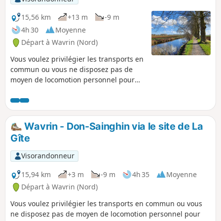
15,56 km
+13 m
-9 m
4h 30
Moyenne
Départ à Wavrin (Nord)
Vous voulez privilégier les transports en
commun ou vous ne disposez pas de
moyen de locomotion personnel pour
aller randonner. Cette randonnée de
gare en gare vous permettra de profiter
de certains des plus beaux espaces
naturels du Parc de la Deûle. En partant
Wavrin - Don-Sainghin via le site de La
de la gare de Wavrin, vous pourrez,
Gîte
entre autres, parcourir le site de la Gîte
et celui de la Canteraine, puis longer le
Visorandonneur
Canal de Seclin avant de rejoindre la
gare de Seclin.
15,94 km
+3 m
-9 m
4h 35
Moyenne
Départ à Wavrin (Nord)
Vous voulez privilégier les transports en commun ou vous
ne disposez pas de moyen de locomotion personnel pour