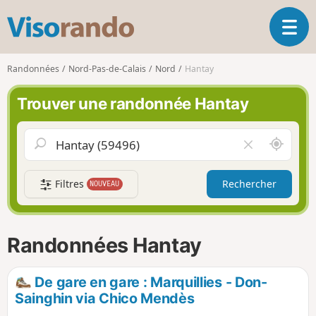
V
O
i
u
s
v
o
Randonnées
Nord-Pas-de-Calais
Nord
Hantay
r
r
i
a
Trouver une randonnée Hantay
r
n
l
d
a
o
A
V
n
u
i
a
t
d
v
Filtres
Rechercher
NOUVEAU
o
e
i
u
r
g
r
l
a
d
e
Randonnées Hantay
t
e
c
i
m
h
o
o
a
De gare en gare : Marquillies - Don-
n
i
m
Sainghin via Chico Mendès
p