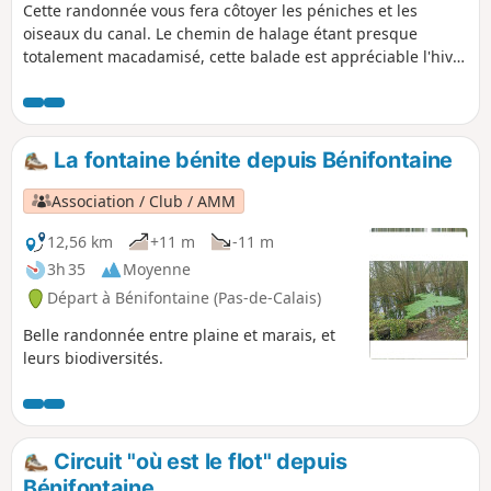
Cette randonnée vous fera côtoyer les péniches et les
oiseaux du canal. Le chemin de halage étant presque
totalement macadamisé, cette balade est appréciable l'hiver
lorsque les chemins sont peu praticables car trop boueux.
La fontaine bénite depuis Bénifontaine
Association / Club / AMM
12,56 km
+11 m
-11 m
3h 35
Moyenne
Départ à Bénifontaine (Pas-de-Calais)
Belle randonnée entre plaine et marais, et
leurs biodiversités.
Circuit "où est le flot" depuis
Bénifontaine