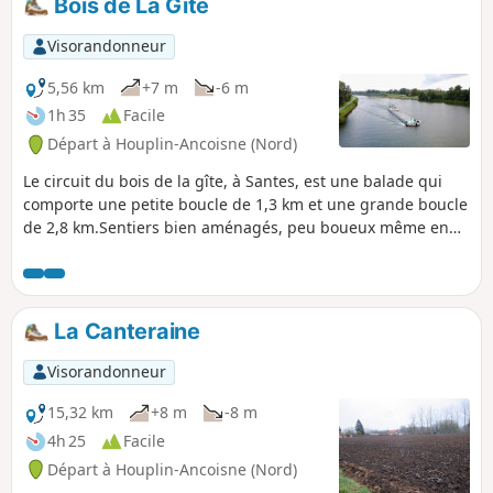
Bois de La Gîte
quoi passer une excellente journée en
famille ou entre amis.
Visorandonneur
5,56 km
+7 m
-6 m
1h 35
Facile
Départ à Houplin-Ancoisne (Nord)
Le circuit du bois de la gîte, à Santes, est une balade qui
comporte une petite boucle de 1,3 km et une grande boucle
de 2,8 km.Sentiers bien aménagés, peu boueux même en
temps de pluie.Chiens acceptés si tenus en laisse.
La Canteraine
Visorandonneur
15,32 km
+8 m
-8 m
4h 25
Facile
Départ à Houplin-Ancoisne (Nord)