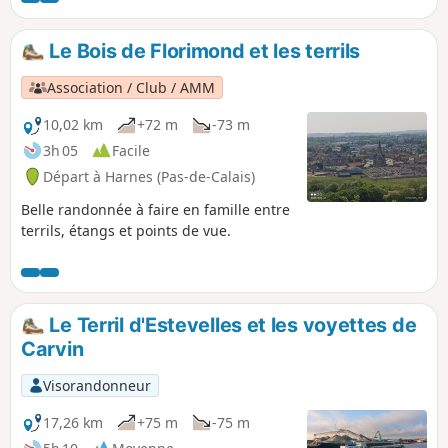
ensuite la direction du terril 94 (terril
escalier) en passant par les bacs à schlamm
Le Bois de Florimond et les terrils
(stockage de restes miniers) et l'étang de
pêche de Harnes. Vous reviendrez par le
Association / Club / AMM
chemin longeant le canal de Lens.
10,02 km
+72 m
-73 m
3h 05
Facile
Départ à Harnes (Pas-de-Calais)
Belle randonnée à faire en famille entre
terrils, étangs et points de vue.
Le Terril d'Estevelles et les voyettes de
Carvin
Visorandonneur
17,26 km
+75 m
-75 m