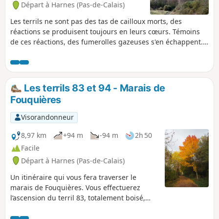
Départ à Harnes (Pas-de-Calais)
Les terrils ne sont pas des tas de cailloux morts, des
réactions se produisent toujours en leurs cœurs. Témoins
de ces réactions, des fumerolles gazeuses s'en échappent.
Pour le constater de vos propres yeux, rendez-vous à
Harnes, au départ du Bois de Florimond, et dirigez-vous
vers le terril. Suivez alors le chemin balisé nommé "le
Sentier des Fumerolles" sur des bornes bétonnées, qui vous
Les terrils 83 et 94 - Marais de
permet découvrir le Terril 230. C'est un surprenant périple
Fouquières
qui offre une très grande variété de paysages et de points
d'intérêts : vue sur des fumerolles, point de vue sur le Sud-
Visorandonneur
Est du bassin minier, point de vue sur le canyon, etc.
8,97 km
+94 m
-94 m
2h 50
Facile
Départ à Harnes (Pas-de-Calais)
Un itinéraire qui vous fera traverser le
marais de Fouquières. Vous effectuerez
l’ascension du terril 83, totalement boisé,
offrant un point de vue sur une vallée
artificielle mystérieuse. Vous prendrez