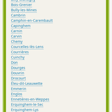
Bois-Grenier
Bully-les-Mines
Cambrin
Camphin-en-Carembault
Capinghem
Carnin
Carvin
Chemy
Courcelles-lès-Lens
Courrières
Cuinchy
Don
Dourges
Douvrin
Drocourt
Éleu-dit-Leauwette
Emmerin
Englos
Ennetières-en-Weppes
Erquinghem-le-Sec
Erquinghem-Lys