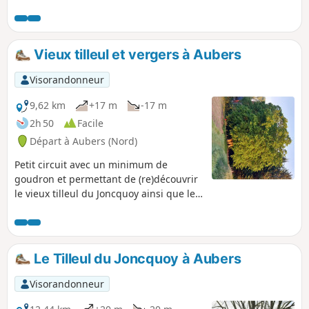
rubrique "Infos pratiques" ci-dessous.
Vieux tilleul et vergers à Aubers
Visorandonneur
9,62 km
+17 m
-17 m
2h 50
Facile
Départ à Aubers (Nord)
Petit circuit avec un minimum de
goudron et permettant de (re)découvrir
le vieux tilleul du Joncquoy ainsi que les
vergers de la Cliqueterie, très beaux en
automne et au printemps.
Le Tilleul du Joncquoy à Aubers
Visorandonneur