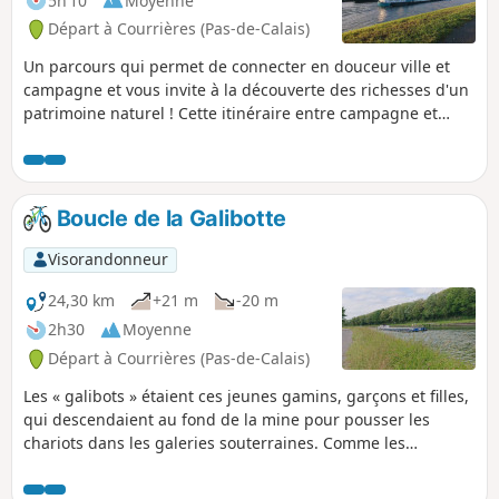
5h 10
Moyenne
Départ à Courrières (Pas-de-Calais)
Un parcours qui permet de connecter en douceur ville et
campagne et vous invite à la découverte des richesses d'un
patrimoine naturel ! Cette itinéraire entre campagne et
paysages miniers vous fera découvrir un terril installé au
milieu des champs, un terril réhabilité en parc nature avec
des paysages uniques et vous fera traverser Carvin par ses
voyettes.
Boucle de la Galibotte
Visorandonneur
24,30 km
+21 m
-20 m
2h30
Moyenne
Départ à Courrières (Pas-de-Calais)
Les « galibots » étaient ces jeunes gamins, garçons et filles,
qui descendaient au fond de la mine pour pousser les
chariots dans les galeries souterraines. Comme les
mineurs, ils étaient courageux mais n’avaient pas le choix.
Le nom de cette boucle est en hommage aux anciens