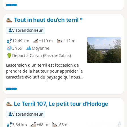
voies de chemin de fer. Vous longerez
des étangs au charme bucolique puis
vous traverserez des bois sauvages ou
Tout in haut deu'ch terril *
des chemins agricoles aux vues
dégagées.
Visorandonneur
12,49 km
+119 m
-112 m
3h 55
Moyenne
Départ à Carvin (Pas-de-Calais)
L’ascension d'un terril est l’occasion de
prendre de la hauteur pour apprécier le
caractère évolutif du paysage qui nous
entoure avec une observation des
marques du passé et du présent. Cette
boucle reliant le Parc Tour d'Horloge et
le Terril 107 à Carvin, au Parc du
Le Terril 107, Le petit tour d'Horloge
Téléphérique et le Terril 115 à
Libercourt, vous permet de découvrir
Visorandonneur
deux espaces naturels protégés,
aménagés autour de deux terrils,
3,84 km
+68 m
-68 m