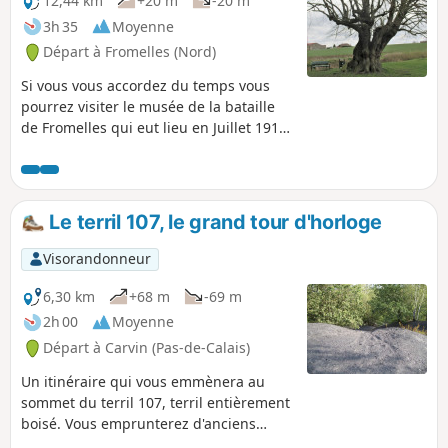
12,44 km
+20 m
-20 m
3h 35
Moyenne
Départ à Fromelles (Nord)
Si vous vous accordez du temps vous
pourrez visiter le musée de la bataille
de Fromelles qui eut lieu en Juillet 1916.
Ensuite vous contournerez le village de
Aubers mais vous apercevrez quelques
uns de ses étangs qui font de ce village
un lieu touristique de pêche et de
Le terril 107, le grand tour d'horloge
camping. Vous rencontrerez aussi le
très respectable Tilleul du Joncquoy qui
Visorandonneur
fut planté là en 1490.
6,30 km
+68 m
-69 m
2h 00
Moyenne
Départ à Carvin (Pas-de-Calais)
Un itinéraire qui vous emmènera au
sommet du terril 107, terril entièrement
boisé. Vous emprunterez d'anciens
cavaliers miniers, ce sont d'anciennes