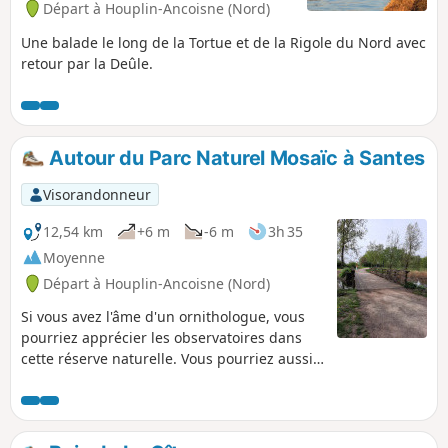
Départ à Houplin-Ancoisne (Nord)
Une balade le long de la Tortue et de la Rigole du Nord avec
retour par la Deûle.
Autour du Parc Naturel Mosaïc à Santes
Visorandonneur
12,54 km
+6 m
-6 m
3h 35
Moyenne
Départ à Houplin-Ancoisne (Nord)
Si vous avez l'âme d'un ornithologue, vous
pourriez apprécier les observatoires dans
cette réserve naturelle. Vous pourriez aussi
pique-niquer sur le mobilier urbain sous les
arbres où encore vous restaurer dans le Parc
Mosaïc (sur réservation). Ce parcours est
particulièrement verdoyant et ombragé. De