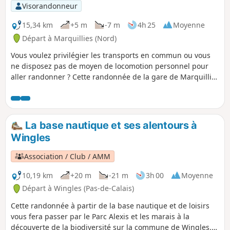
Visorandonneur
15,34 km
+5 m
-7 m
4h 25
Moyenne
Départ à Marquillies (Nord)
Vous voulez privilégier les transports en commun ou vous
ne disposez pas de moyen de locomotion personnel pour
aller randonner ? Cette randonnée de la gare de Marquillies
à la gare de Don-Sainghin vous fera découvrir les paysages
agricoles typiques des Weppes avant de longer les canaux
qui participent à l'essor économique de la région. Sans
oublier l'espace naturel Chico Mendès.
La base nautique et ses alentours à
Wingles
Association / Club / AMM
10,19 km
+20 m
-21 m
3h 00
Moyenne
Départ à Wingles (Pas-de-Calais)
Cette randonnée à partir de la base nautique et de loisirs
vous fera passer par le Parc Alexis et les marais à la
découverte de la biodiversité sur la commune de Wingles.