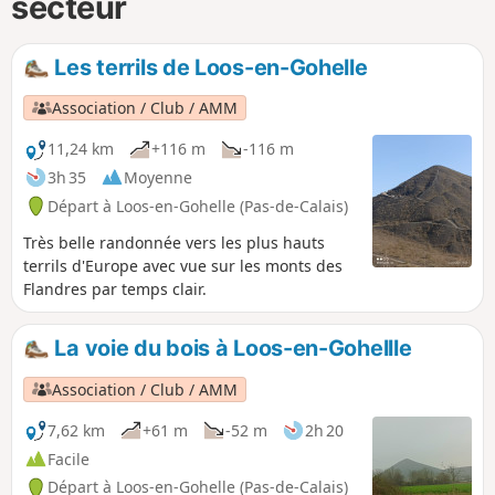
secteur
Les terrils de Loos-en-Gohelle
Association / Club / AMM
11,24 km
+116 m
-116 m
3h 35
Moyenne
Départ à Loos-en-Gohelle (Pas-de-Calais)
Très belle randonnée vers les plus hauts
terrils d'Europe avec vue sur les monts des
Flandres par temps clair.
La voie du bois à Loos-en-Gohellle
Association / Club / AMM
7,62 km
+61 m
-52 m
2h 20
Facile
Départ à Loos-en-Gohelle (Pas-de-Calais)