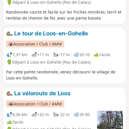
Départ à Loos-en-Gohelle (Pas-de-Calais)
Randonnée courte et facile sur les friches minières, terril et
remblai de chemin de fer, avec une partie boisée.
Le tour de Loos-en-Gohelle
Association / Club / AMM
7,37 km
+17 m
-17 m
2h 10
Facile
Départ à Loos-en-Gohelle (Pas-de-Calais)
Par cette petite randonnée, venez découvrir le village de
Loos-en-Gohelle.
La véloroute de Loos
Association / Club / AMM
8,36 km
+32 m
-32 m
2h 30
Facile