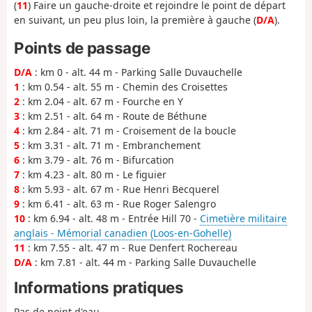
(
11
) Faire un gauche-droite et rejoindre le point de départ
en suivant, un peu plus loin, la première à gauche (
D/A
).
Points de passage
D/A
: km 0 - alt. 44 m - Parking Salle Duvauchelle
1
: km 0.54 - alt. 55 m - Chemin des Croisettes
2
: km 2.04 - alt. 67 m - Fourche en Y
3
: km 2.51 - alt. 64 m - Route de Béthune
4
: km 2.84 - alt. 71 m - Croisement de la boucle
5
: km 3.31 - alt. 71 m - Embranchement
6
: km 3.79 - alt. 76 m - Bifurcation
7
: km 4.23 - alt. 80 m - Le figuier
8
: km 5.93 - alt. 67 m - Rue Henri Becquerel
9
: km 6.41 - alt. 63 m - Rue Roger Salengro
10
: km 6.94 - alt. 48 m - Entrée Hill 70 -
Cimetière militaire
anglais - Mémorial canadien (Loos-en-Gohelle)
11
: km 7.55 - alt. 47 m - Rue Denfert Rochereau
D/A
: km 7.81 - alt. 44 m - Parking Salle Duvauchelle
Informations pratiques
Pas de point d'eau