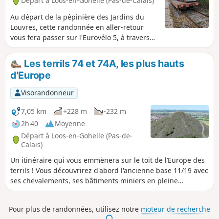
Départ à Loos-en-Gohelle (Pas-de-Calais)
Au départ de la pépinière des Jardins du
Louvres, cette randonnée en aller-retour
vous fera passer sur l'Eurovélo 5, à travers
bois et ville, et vous mèneras jusqu'à l'Église
Saint-Auguste, où vous ferez demi-tour.
Les terrils 74 et 74A, les plus hauts
d'Europe
Visorandonneur
7,05 km
+228 m
-232 m
2h 40
Moyenne
Départ à Loos-en-Gohelle (Pas-de-
Calais)
Un itinéraire qui vous emmènera sur le toit de l’Europe des
terrils ! Vous découvrirez d'abord l'ancienne base 11/19 avec
ses chevalements, ses bâtiments miniers en pleine
reconversion. Vous profiterez aussi de quelques passages
agréables en sous-bois.
Pour plus de randonnées, utilisez notre
moteur de recherche