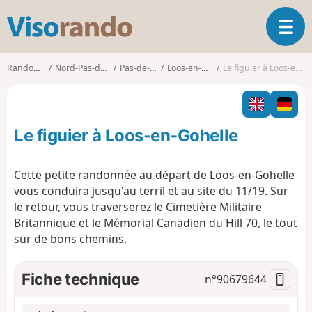
V
O
i
u
s
v
o
Randonnées
Nord-Pas-de-Calais
Pas-de-Calais
Loos-en-Gohelle
Le figuier à Loos-en-Gohelle
r
r
i
a
r
n
l
d
Le figuier à Loos-en-Gohelle
a
o
n
a
Cette petite randonnée au départ de Loos-en-Gohelle
v
vous conduira jusqu'au terril et au site du 11/19. Sur
i
le retour, vous traverserez le Cimetière Militaire
g
Britannique et le Mémorial Canadien du Hill 70, le tout
a
t
sur de bons chemins.
i
o
Fiche technique
n°
90679644
n