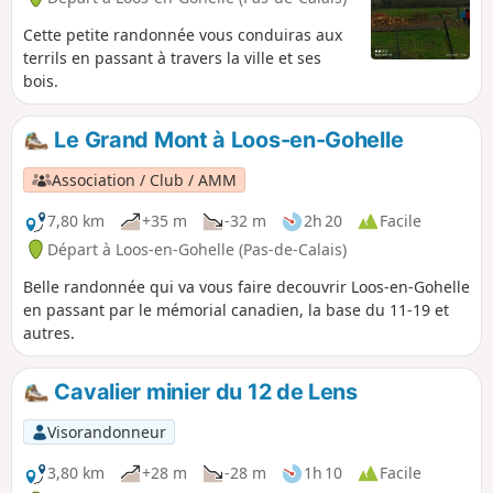
Cette petite randonnée vous conduiras aux
terrils en passant à travers la ville et ses
bois.
Le Grand Mont à Loos-en-Gohelle
Association / Club / AMM
7,80 km
+35 m
-32 m
2h 20
Facile
Départ à Loos-en-Gohelle (Pas-de-Calais)
Belle randonnée qui va vous faire decouvrir Loos-en-Gohelle
en passant par le mémorial canadien, la base du 11-19 et
autres.
Cavalier minier du 12 de Lens
Visorandonneur
3,80 km
+28 m
-28 m
1h 10
Facile