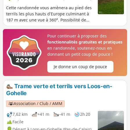
Cette randonnée vous amènera au pied des
terrils les plus hauts d'Europe culminant à
187 m avec une vue à 360°. Possibilité de
faire la montée du terril pour les plus
courageux
Pour continuer à proposer des
fonctionnalités gratuites et pratiques
en randonnée, soutenez-nous en
donnant un petit coup de pouce !
Je donne un coup de pouce
Trame verte et terrils vers Loos-en-
Gohelle
Association / Club / AMM
7,62 km
+41 m
-41 m
2h 20
Facile
Départ à Loos-en-Gohelle (Pas-de-Calais)