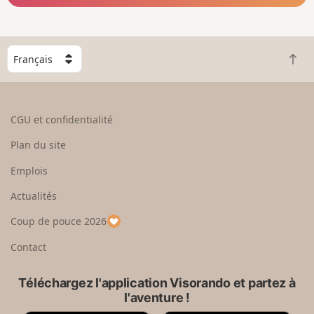
C
R
h
e
o
t
i
o
s
CGU et confidentialité
u
i
r
s
Plan du site
e
s
n
e
Emplois
h
z
Actualités
a
u
u
n
Coup de pouce 2026
t
p
a
Contact
y
s
Téléchargez l'application Visorando et partez à
l'aventure !