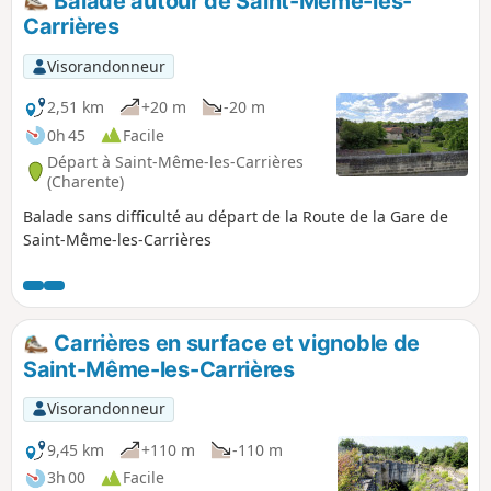
Balade autour de Saint-Même-les-
Carrières
Visorandonneur
2,51 km
+20 m
-20 m
0h 45
Facile
Départ à Saint-Même-les-Carrières
(Charente)
Balade sans difficulté au départ de la Route de la Gare de
Saint-Même-les-Carrières
Carrières en surface et vignoble de
Saint-Même-les-Carrières
Visorandonneur
9,45 km
+110 m
-110 m
3h 00
Facile