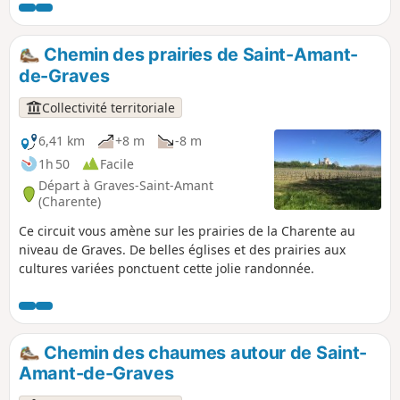
1942, avec des commandos des Royal
Marines Britanniques et l'opération
Frankton. Une page de notre histoire qui
Chemin des prairies de Saint-Amant-
mérite beaucoup d'explications,
de-Graves
Collectivité territoriale
6,41 km
+8 m
-8 m
1h 50
Facile
Départ à Graves-Saint-Amant
(Charente)
Ce circuit vous amène sur les prairies de la Charente au
niveau de Graves. De belles églises et des prairies aux
cultures variées ponctuent cette jolie randonnée.
Chemin des chaumes autour de Saint-
Amant-de-Graves