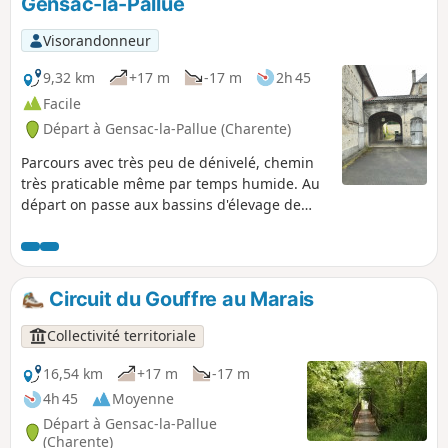
Gensac-la-Pallue
Visorandonneur
9,32 km
+17 m
-17 m
2h 45
Facile
Départ à Gensac-la-Pallue (Charente)
Parcours avec très peu de dénivelé, chemin
très praticable même par temps humide. Au
départ on passe aux bassins d'élevage de
truites. Et à proximité de belles fermes
viticoles.
Circuit du Gouffre au Marais
Collectivité territoriale
16,54 km
+17 m
-17 m
4h 45
Moyenne
Départ à Gensac-la-Pallue
(Charente)