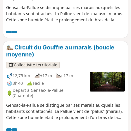
Gensac-la-Pallue se distingue par ses marais auxquels les
habitants sont attachés. La Pallue vient de «palus» : marais.
Cette zone humide était le prolongement du bras de la
Charente. La Pallue, enclave de la paroisse de Gensac,
devint commune indépendante à la Révolution. Les deux
communes de Gensac et de La Pallue furent réunies en
1857, à l'exception des villages de Roissac.
Circuit du Gouffre au marais (boucle
moyenne)
Collectivité territoriale
12,75 km
+17 m
-17 m
3h 40
Facile
Départ à Gensac-la-Pallue
(Charente)
Gensac-la-Pallue se distingue par ses marais auxquels les
habitants sont attachés. La Pallue vient de "palus" (marais).
Cette zone humide était le prolongement d'un bras de la
Charente. La Pallue, enclave de la paroisse de Gensac,
devint commune indépendante à la Révolution. Les deux