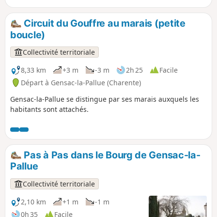
communes de Gensac et de La Pallue furent réunies en
1857, à l'exception des villages de Roissac.
Circuit du Gouffre au marais (petite
boucle)
Collectivité territoriale
8,33 km
+3 m
-3 m
2h 25
Facile
Départ à Gensac-la-Pallue (Charente)
Gensac-la-Pallue se distingue par ses marais auxquels les
habitants sont attachés.
Pas à Pas dans le Bourg de Gensac-la-
Pallue
Collectivité territoriale
2,10 km
+1 m
-1 m
0h 35
Facile