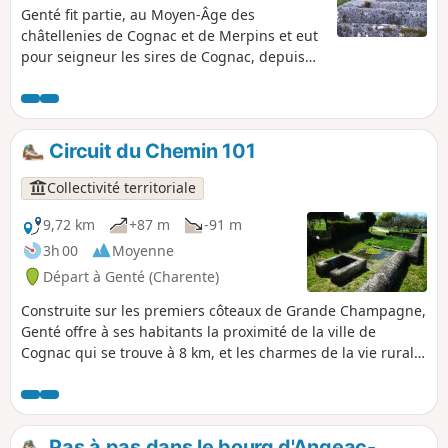
Genté fit partie, au Moyen-Âge des
châtellenies de Cognac et de Merpins et eut
pour seigneur les sires de Cognac, depuis
Arnaud jusqu’à Guy de Lusignan. Ce dernier
n’ayant pas de prospérités, légua à son
neveu, Guy de Mortemer par testament en
1281, les seigneuries de Salles et Genté. La
Circuit du Chemin 101
famille de Mortemer posséda les droits
seigneuriaux de Genté jusqu’en 1561,
Collectivité territoriale
époque à laquelle Gaston de la
Rochefoucault leur succéda.
9,72 km
+87 m
-91 m
3h 00
Moyenne
Départ à Genté (Charente)
Construite sur les premiers côteaux de Grande Champagne,
Genté offre à ses habitants la proximité de la ville de
Cognac qui se trouve à 8 km, et les charmes de la vie rurale.
Le point 101 est un lieu emblématique de la commune de
Genté où se situe la table d'orientation. En effet, à cet
endroit se trouvait un ancien moulin dont certains vestiges
se trouvent encore enfouis dans la terre autour du site. De
Pas à pas dans le bourg d'Angeac-