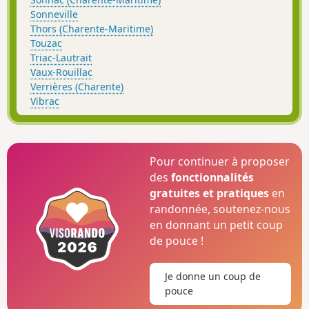
Sonneville
Thors (Charente-Maritime)
Touzac
Triac-Lautrait
Vaux-Rouillac
Verrières (Charente)
Vibrac
Pour continuer à proposer
des
fonctionnalités
gratuites et pratiques
en
randonnée, soutenez-nous
en donnant un petit coup
de pouce !
Je donne un coup de
pouce