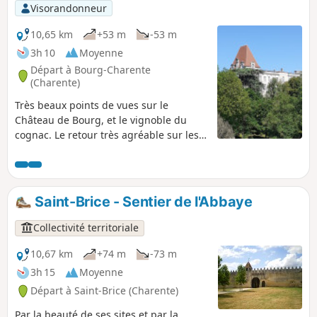
Visorandonneur
10,65 km
+53 m
-53 m
3h 10
Moyenne
Départ à Bourg-Charente
(Charente)
Très beaux points de vues sur le
Château de Bourg, et le vignoble du
cognac. Le retour très agréable sur les
bords de la Charente .
Saint-Brice - Sentier de l'Abbaye
Collectivité territoriale
10,67 km
+74 m
-73 m
3h 15
Moyenne
Départ à Saint-Brice (Charente)
Par la beauté de ses sites et par la