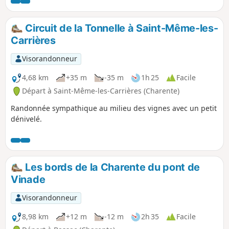
Circuit de la Tonnelle à Saint-Même-les-
Carrières
Visorandonneur
4,68 km
+35 m
-35 m
1h 25
Facile
Départ à Saint-Même-les-Carrières (Charente)
Randonnée sympathique au milieu des vignes avec un petit
dénivelé.
Les bords de la Charente du pont de
Vinade
Visorandonneur
8,98 km
+12 m
-12 m
2h 35
Facile