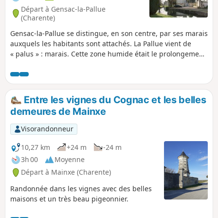
Départ à Gensac-la-Pallue
(Charente)
Gensac-la-Pallue se distingue, en son centre, par ses marais
auxquels les habitants sont attachés. La Pallue vient de
« palus » : marais. Cette zone humide était le prolongement
du bras de la Charente qui s’est ensablé à l’ère tertiaire. Si,
autrefois, les Gensacais tiraient profit de la rouche (roseaux
qui poussent dans le marais), elle n’est aujourd’hui que
prétexte à commémorer l’histoire locale.
Entre les vignes du Cognac et les belles
demeures de Mainxe
Visorandonneur
10,27 km
+24 m
-24 m
3h 00
Moyenne
Départ à Mainxe (Charente)
Randonnée dans les vignes avec des belles
maisons et un très beau pigeonnier.