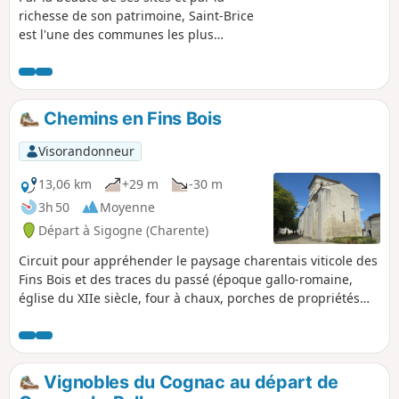
richesse de son patrimoine, Saint-Brice
est l'une des communes les plus
pittoresques du Cognaçais. Dans l'écrin
que lui procurent les vallées de la
Charente et de la Soloire, l'homme a
depuis longtemps élevé des édifices
Chemins en Fins Bois
symboliques : dolmens, églises,
abbayes, châteaux et logis, toutes ces
Visorandonneur
constructions étant d'une facture
particulièrement soignée.
13,06 km
+29 m
-30 m
3h 50
Moyenne
Départ à Sigogne (Charente)
Circuit pour appréhender le paysage charentais viticole des
Fins Bois et des traces du passé (époque gallo-romaine,
église du XIIe siècle, four à chaux, porches de propriétés
charentaises).
Vignobles du Cognac au départ de