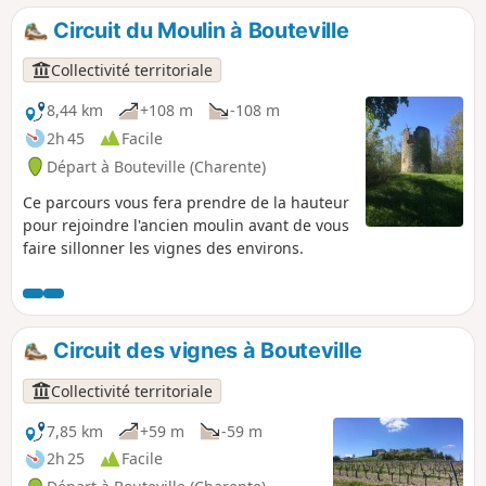
local, sa vocation principale. L'entrée des
Circuit du Moulin à Bouteville
propriétés est marquée par un porche ou
portail : on en compte pas moins de
Collectivité territoriale
cinquante ! Ils sont uniques et
fondamentaux de notre patrimoine local. Au
8,44 km
+108 m
-108 m
village de Roissac, ils embellissent la rue
2h 45
Facile
principale.
Départ à Bouteville (Charente)
Ce parcours vous fera prendre de la hauteur
pour rejoindre l'ancien moulin avant de vous
faire sillonner les vignes des environs.
Circuit des vignes à Bouteville
Collectivité territoriale
7,85 km
+59 m
-59 m
2h 25
Facile