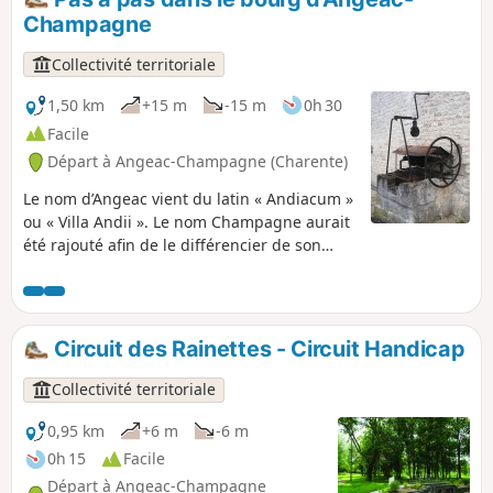
plus, le point 101 est le point de repère par rapport au
Champagne
niveau de la mer.
Collectivité territoriale
1,50 km
+15 m
-15 m
0h 30
Facile
Départ à Angeac-Champagne (Charente)
Le nom d’Angeac vient du latin « Andiacum »
ou « Villa Andii ». Le nom Champagne aurait
été rajouté afin de le différencier de son
homonyme « Angeac- Charente ». Elle se
compose de deux bourgs : Angeac et
Roissac. Ses distilleries professionnelles sont
un atout majeur dans la production
Circuit des Rainettes - Circuit Handicap
importante d’eau-de-vie.
Collectivité territoriale
0,95 km
+6 m
-6 m
0h 15
Facile
Départ à Angeac-Champagne