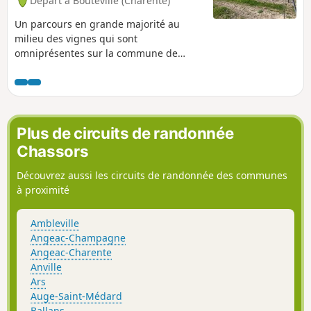
Départ à Bouteville (Charente)
Un parcours en grande majorité au
milieu des vignes qui sont
omniprésentes sur la commune de
Bouteville située dans la zone
privilégiée de la Grande Champagne du
Pays de Cognac. Presque tous les
viticulteurs de Bouteville sont aussi
"bouilleurs de cru".
Plus de circuits de randonnée
Chassors
Découvrez aussi les circuits de randonnée des communes
à proximité
Ambleville
Angeac-Champagne
Angeac-Charente
Anville
Ars
Auge-Saint-Médard
Ballans