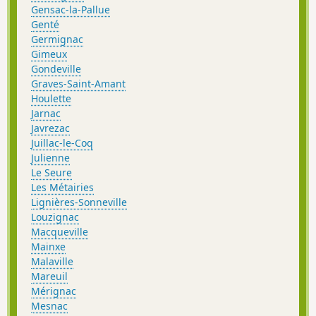
Gensac-la-Pallue
Genté
Germignac
Gimeux
Gondeville
Graves-Saint-Amant
Houlette
Jarnac
Javrezac
Juillac-le-Coq
Julienne
Le Seure
Les Métairies
Lignières-Sonneville
Louzignac
Macqueville
Mainxe
Malaville
Mareuil
Mérignac
Mesnac