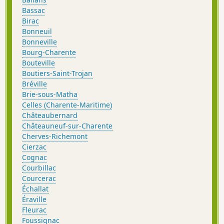
Bassac
Birac
Bonneuil
Bonneville
Bourg-Charente
Bouteville
Boutiers-Saint-Trojan
Bréville
Brie-sous-Matha
Celles (Charente-Maritime)
Châteaubernard
Châteauneuf-sur-Charente
Cherves-Richemont
Cierzac
Cognac
Courbillac
Courcerac
Échallat
Éraville
Fleurac
Foussignac