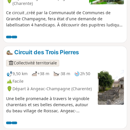
(Charente)
Ce circuit ,créé par la Communauté de Communes de
Grande Champagne, fera état d'une demande de
labellisation 4 handicaps. À découvrir des pupitres ludiques
sur la rainette verte, les porches, la distillation et le
vieillissement du Cognac.
Circuit des Trois Pierres
Collectivité territoriale
9,50 km
+38 m
-38 m
2h 50
Facile
Départ à Angeac-Champagne (Charente)
Une belle promenade à travers le vignoble
charentais et ses belles demeures, autour
du beau village de Roissac. Angeac-
Champagne compte de nombreuses
maisons charentaises cossues, témoignage
de l'opulence économique liée au produit