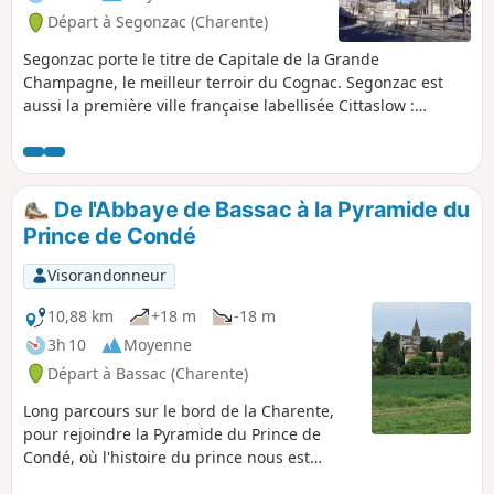
de la Croix Maron inventa la double
Départ à Segonzac (Charente)
distillation.
Segonzac porte le titre de Capitale de la Grande
Champagne, le meilleur terroir du Cognac. Segonzac est
aussi la première ville française labellisée Cittaslow :
commune où il fait bon vivre, qui reconnaît les villes
soucieuses de leur environnement et de leur qualité de vie.
De l'Abbaye de Bassac à la Pyramide du
Prince de Condé
Visorandonneur
10,88 km
+18 m
-18 m
3h 10
Moyenne
Départ à Bassac (Charente)
Long parcours sur le bord de la Charente,
pour rejoindre la Pyramide du Prince de
Condé, où l'histoire du prince nous est
expliquée. Une autre date, le 16 décembre