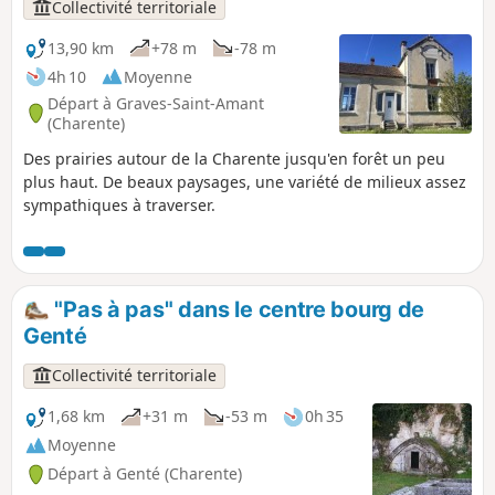
Collectivité territoriale
13,90 km
+78 m
-78 m
4h 10
Moyenne
Départ à Graves-Saint-Amant
(Charente)
Des prairies autour de la Charente jusqu'en forêt un peu
plus haut. De beaux paysages, une variété de milieux assez
sympathiques à traverser.
"Pas à pas" dans le centre bourg de
Genté
Collectivité territoriale
1,68 km
+31 m
-53 m
0h 35
Moyenne
Départ à Genté (Charente)