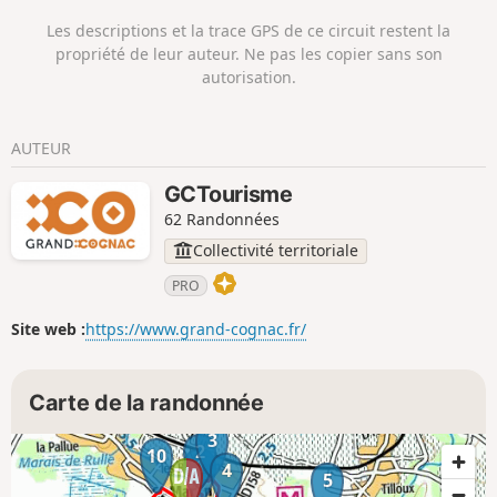
fondée dès 1558. L’église paroissiale fut
Les descriptions et la trace GPS de ce circuit restent la
incendiée en 1562. Le temple actuel est
propriété de leur auteur. Ne pas les copier sans son
le 3ème construit depuis l’Edit de
autorisation.
Nantes. Selon la légende, à Segonzac,
au début du 17ème siècle, le Chevalier
de la Croix Maron inventa la double
AUTEUR
distillation.
GCTourisme
62 Randonnées
Collectivité territoriale
PRO
Site web :
https://www.grand-cognac.fr/
Carte de la randonnée
3
2
10
1
4
5