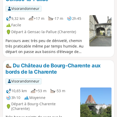
prétexte à commémorer l’histoire locale.
Visorandonneur
9,32 km
+17 m
-17 m
2h 45
Facile
Départ à Gensac-la-Pallue (Charente)
Parcours avec très peu de dénivelé, chemin
très praticable même par temps humide. Au
départ on passe aux bassins d'élevage de
truites. Et à proximité de belles fermes
viticoles.
Du Château de Bourg-Charente aux
bords de la Charente
Visorandonneur
10,65 km
+53 m
-53 m
3h 10
Moyenne
Départ à Bourg-Charente
(Charente)