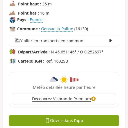
Point haut :
35 m
Point bas :
16 m
Pays :
France
Commune :
Gensac-la-Pallue
(16130)
Y aller en transports en commun
Départ/Arrivée :
N 45.651146° / O 0.252697°
Carte(s) IGN :
Ref. 1632SB
Météo détaillée heure par heure
Découvrez Visorando Premium
Ouvrir dans l'app