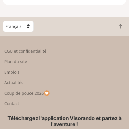
e
e
n
g
C
r
R
h
a
e
o
n
t
i
d
o
s
CGU et confidentialité
u
i
r
s
Plan du site
e
s
n
e
Emplois
h
z
Actualités
a
u
u
n
Coup de pouce 2026
t
p
a
Contact
y
s
Téléchargez l'application Visorando et partez à
l'aventure !