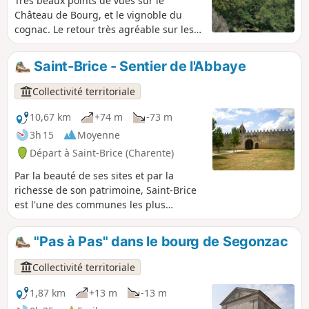
Très beaux points de vues sur le
Château de Bourg, et le vignoble du
cognac. Le retour très agréable sur les
bords de la Charente .
Saint-Brice - Sentier de l'Abbaye
Collectivité territoriale
10,67 km
+74 m
-73 m
3h 15
Moyenne
Départ à Saint-Brice (Charente)
Par la beauté de ses sites et par la
richesse de son patrimoine, Saint-Brice
est l'une des communes les plus
pittoresques du Cognaçais. Dans l'écrin
que lui procurent les vallées de la
"Pas à Pas" dans le bourg de Segonzac
Charente et de la Soloire, l'homme a
depuis longtemps élevé des édifices
Collectivité territoriale
symboliques : dolmens, églises,
abbayes, châteaux et logis, toutes ces
1,87 km
+13 m
-13 m
constructions étant d'une facture