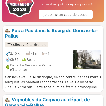
donnant un petit coup de pouce !
Je donne un coup de pouce
Pas à Pas dans le Bourg de Gensac-la-
Pallue
Collectivité territoriale
2,10 km
+1 m
-1 m
0h 35
Facile
Départ à Gensac-la-Pallue
(Charente)
Gensac-la-Pallue se distingue, en son centre, par ses marais
auxquels les habitants sont attachés. La Pallue vient de
« palus » : marais. Cette zone humide était le prolongement
du bras de la Charente qui s’est ensablé à l’ère tertiaire. Si,
autrefois, les Gensacais tiraient profit de la rouche (roseaux
Vignobles du Cognac au départ de
qui poussent dans le marais), elle n’est aujourd’hui que
Gensac-la-Pallue