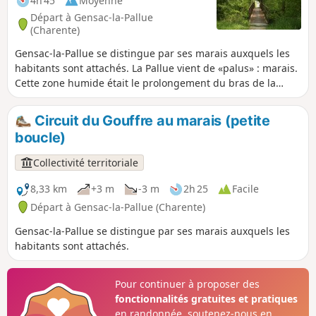
4h 45
Moyenne
Départ à Gensac-la-Pallue
(Charente)
Gensac-la-Pallue se distingue par ses marais auxquels les
habitants sont attachés. La Pallue vient de «palus» : marais.
Cette zone humide était le prolongement du bras de la
Charente. La Pallue, enclave de la paroisse de Gensac,
devint commune indépendante à la Révolution. Les deux
Circuit du Gouffre au marais (petite
communes de Gensac et de La Pallue furent réunies en
boucle)
1857, à l'exception des villages de Roissac.
Collectivité territoriale
8,33 km
+3 m
-3 m
2h 25
Facile
Départ à Gensac-la-Pallue (Charente)
Gensac-la-Pallue se distingue par ses marais auxquels les
habitants sont attachés.
Pour continuer à proposer des
fonctionnalités gratuites et pratiques
en randonnée, soutenez-nous en