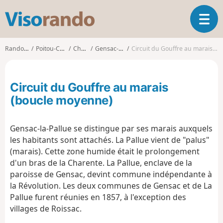
V
O
i
u
s
v
o
Randonnées
Poitou-Charentes
Charente
Gensac-la-Pallue
Circuit du Gouffre au marais (boucle moyenne)
r
r
i
a
r
n
Circuit du Gouffre au marais
l
d
a
(boucle moyenne)
o
n
a
Gensac-la-Pallue se distingue par ses marais auxquels
v
i
les habitants sont attachés. La Pallue vient de "palus"
g
(marais). Cette zone humide était le prolongement
a
d'un bras de la Charente. La Pallue, enclave de la
t
paroisse de Gensac, devint commune indépendante à
i
la Révolution. Les deux communes de Gensac et de La
o
Pallue furent réunies en 1857, à l'exception des
n
villages de Roissac.