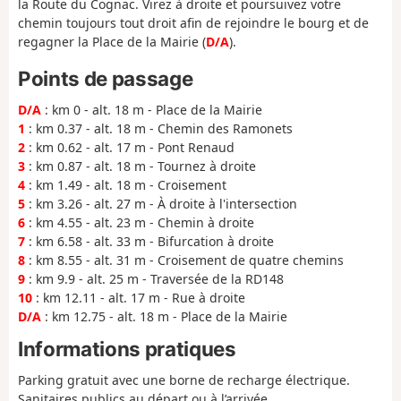
la Route du Cognac. Virez à droite et poursuivez votre
chemin toujours tout droit afin de rejoindre le bourg et de
regagner la Place de la Mairie (
D/A
).
Points de passage
D/A
: km 0 - alt. 18 m - Place de la Mairie
1
: km 0.37 - alt. 18 m - Chemin des Ramonets
2
: km 0.62 - alt. 17 m - Pont Renaud
3
: km 0.87 - alt. 18 m - Tournez à droite
4
: km 1.49 - alt. 18 m - Croisement
5
: km 3.26 - alt. 27 m - À droite à l'intersection
6
: km 4.55 - alt. 23 m - Chemin à droite
7
: km 6.58 - alt. 33 m - Bifurcation à droite
8
: km 8.55 - alt. 31 m - Croisement de quatre chemins
9
: km 9.9 - alt. 25 m - Traversée de la RD148
10
: km 12.11 - alt. 17 m - Rue à droite
D/A
: km 12.75 - alt. 18 m - Place de la Mairie
Informations pratiques
Parking gratuit avec une borne de recharge électrique.
Sanitaires publics au départ ou à l’arrivée.