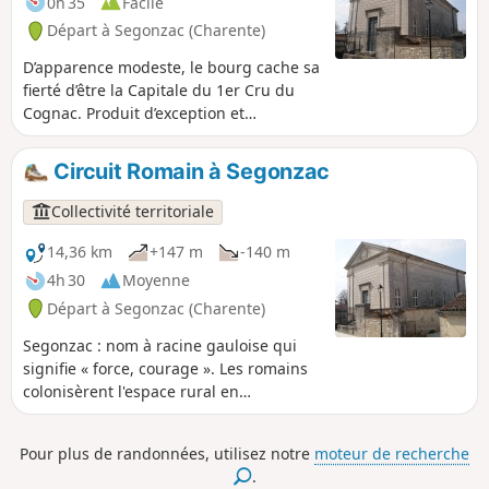
0h 35
Facile
particulièrement soignée.
Départ à Segonzac (Charente)
D’apparence modeste, le bourg cache sa
fierté d’être la Capitale du 1er Cru du
Cognac. Produit d’exception et
emblématique, le Cognac de Grande
Champagne est labellisé « Site
Circuit Romain à Segonzac
Remarquable du Goût ». Segonzac,
« commune où il fait bon vivre » est
Collectivité territoriale
aussi la 1ère ville française labellisée
« Cittaslow ».
14,36 km
+147 m
-140 m
4h 30
Moyenne
Départ à Segonzac (Charente)
Segonzac : nom à racine gauloise qui
signifie « force, courage ». Les romains
colonisèrent l'espace rural en
implantant des villas, anéanties lors des
grandes invasions. Mais le
Pour plus de randonnées, utilisez notre
moteur de recherche
Protestantisme a le plus marqué notre
.
pays. Une 1ère église réformée fut