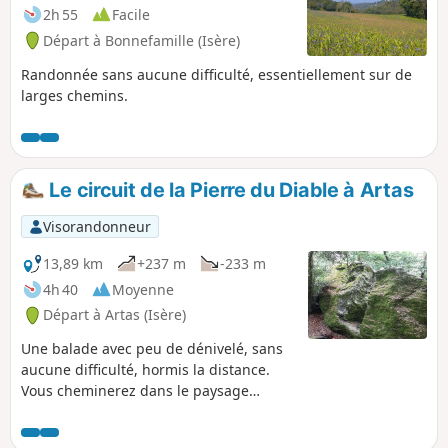
2h 55
Facile
Départ à Bonnefamille (Isère)
Randonnée sans aucune difficulté, essentiellement sur de
larges chemins.
Le circuit de la Pierre du Diable à Artas
Visorandonneur
13,89 km
+237 m
-233 m
4h 40
Moyenne
Départ à Artas (Isère)
Une balade avec peu de dénivelé, sans
aucune difficulté, hormis la distance.
Vous cheminerez dans le paysage
vallonné du Nord-Isère. En prime, vous
pourrez faire le tour de la Pierre du