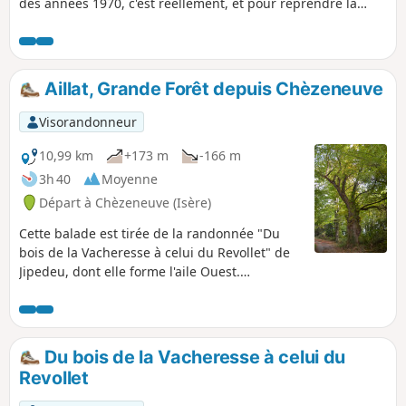
des années 1970, c'est réellement, et pour reprendre la
formule d’Alphonse Allais, une ville à la campagne ! Étangs,
bois, sentiers, bosquets, voies vertes, venez découvrir
comment l'urbanisation s’est faite en harmonie avec la
nature.
Aillat, Grande Forêt depuis Chèzeneuve
Visorandonneur
10,99 km
+173 m
-166 m
3h 40
Moyenne
Départ à Chèzeneuve (Isère)
Cette balade est tirée de la randonnée "Du
bois de la Vacheresse à celui du Revollet" de
Jipedeu, dont elle forme l'aile Ouest.
Alternance sympathique entre bois, clairières
et champs cultivés. Peu de route et beaucoup
de chemins propres et bien entretenus, très
agréables en toute saison.
Du bois de la Vacheresse à celui du
Revollet