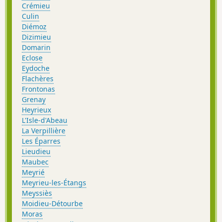
Crémieu
Culin
Diémoz
Dizimieu
Domarin
Eclose
Eydoche
Flachères
Frontonas
Grenay
Heyrieux
L'Isle-d'Abeau
La Verpillière
Les Éparres
Lieudieu
Maubec
Meyrié
Meyrieu-les-Étangs
Meyssiès
Moidieu-Détourbe
Moras