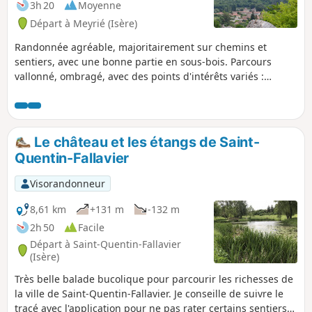
3h 20
Moyenne
Départ à Meyrié (Isère)
Randonnée agréable, majoritairement sur chemins et
sentiers, avec une bonne partie en sous-bois. Parcours
vallonné, ombragé, avec des points d'intérêts variés :
chevaux au centre équestre, étang et cabane de la Gouille,
vallée de l'Agny, la charmante petite église de Vermelle,
datant du XIIe siècle et la Chapelle de la petite Salette de
Meyrié.
Le château et les étangs de Saint-
Quentin-Fallavier
Visorandonneur
8,61 km
+131 m
-132 m
2h 50
Facile
Départ à Saint-Quentin-Fallavier
(Isère)
Très belle balade bucolique pour parcourir les richesses de
la ville de Saint-Quentin-Fallavier. Je conseille de suivre le
tracé avec l'application pour ne pas rater certains sentiers