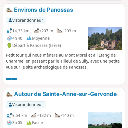
mâchicoulis, domine le paysage.
Environs de Panossas
Visorandonneur
14,33 km
+207 m
-203 m
4h 40
Moyenne
Départ à Panossas (Isère)
Petit tour qui nous mènera au Mont Morel et à l'Étang de
Charamel en passant par le Tilleul de Sully, avec une petite
vue sur le site archéologique de Panossas.
Autour de Sainte-Anne-sur-Gervonde
Visorandonneur
9,54 km
+132 m
-140 m
3h 05
Facile