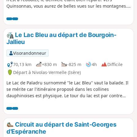
Quinsonnas, vous aurez de belles vues sur les montagnes.
Vous croiserez trois bâtiments intéressants : le château de
Quinsonnas, la demeure de Fichaillon et l'église de
Vermelle. Cerise sur le gâteau, vous descendrez le
charmant vallon du ruisseau de Verneicu.
Le Lac Bleu au départ de Bourgoin-
Jallieu
Visorandonneur
70,13 km
+830 m
-825 m
4h
Difficile
Départ à Nivolas-Vermelle (Isère)
Le Lac de Paladru surnommé "le Lac Bleu" vaut la balade. Il
se mérite car l'itinéraire proposé dans les collines
dauphinoises est physique. Le tour du lac est par contre
très cyclable et en partie aménagé en piste cyclable.
Circuit au départ de Saint-Georges
d'Espéranche