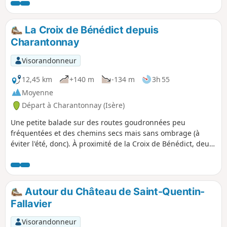
La Croix de Bénédict depuis
Charantonnay
Visorandonneur
12,45 km
+140 m
-134 m
3h 55
Moyenne
Départ à Charantonnay (Isère)
Une petite balade sur des routes goudronnées peu
fréquentées et des chemins secs mais sans ombrage (à
éviter l'été, donc). À proximité de la Croix de Bénédict, deux
tables d'orientation avec vue sur les monts du lyonnais et
ceux du Bugey mais aussi sur les Alpes, la Chartreuse et le
Vercors.
Autour du Château de Saint-Quentin-
Fallavier
Visorandonneur