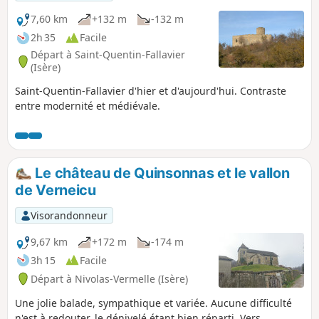
7,60 km
+132 m
-132 m
2h 35
Facile
Départ à Saint-Quentin-Fallavier
(Isère)
Saint-Quentin-Fallavier d'hier et d'aujourd'hui. Contraste
entre modernité et médiévale.
Le château de Quinsonnas et le vallon
de Verneicu
Visorandonneur
9,67 km
+172 m
-174 m
3h 15
Facile
Départ à Nivolas-Vermelle (Isère)
Une jolie balade, sympathique et variée. Aucune difficulté
n'est à redouter, le dénivelé étant bien réparti. Vers