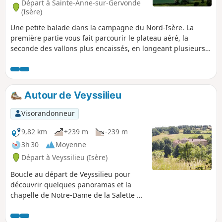
Départ à Sainte-Anne-sur-Gervonde
(Isère)
Une petite balade dans la campagne du Nord-Isère. La
première partie vous fait parcourir le plateau aéré, la
seconde des vallons plus encaissés, en longeant plusieurs
étangs.
Autour de Veyssilieu
Visorandonneur
9,82 km
+239 m
-239 m
3h 30
Moyenne
Départ à Veyssilieu (Isère)
Boucle au départ de Veyssilieu pour
découvrir quelques panoramas et la
chapelle de Notre-Dame de la Salette au
sommet de la montagne de Chatelan.
Remarque : cette boucle emprunte les