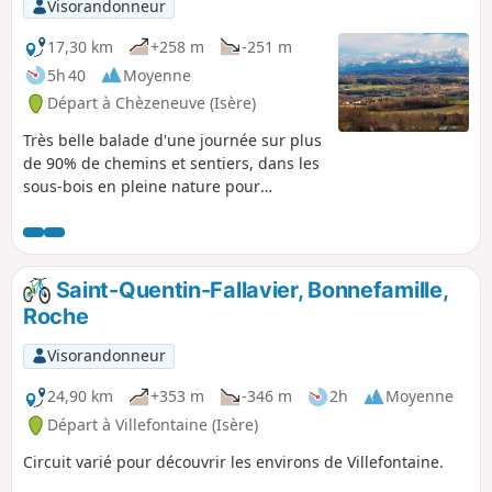
Visorandonneur
17,30 km
+258 m
-251 m
5h 40
Moyenne
Départ à Chèzeneuve (Isère)
Très belle balade d'une journée sur plus
de 90% de chemins et sentiers, dans les
sous-bois en pleine nature pour
vraiment respirer, pas loin de Bourgoin-
Jallieu et Lyon.
Saint-Quentin-Fallavier, Bonnefamille,
Roche
Visorandonneur
24,90 km
+353 m
-346 m
2h
Moyenne
Départ à Villefontaine (Isère)
Circuit varié pour découvrir les environs de Villefontaine.