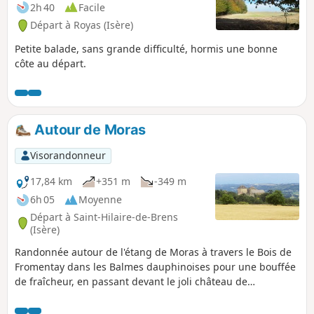
2h 40
Facile
Départ à Royas (Isère)
Petite balade, sans grande difficulté, hormis une bonne
côte au départ.
Autour de Moras
Visorandonneur
17,84 km
+351 m
-349 m
6h 05
Moyenne
Départ à Saint-Hilaire-de-Brens
(Isère)
Randonnée autour de l'étang de Moras à travers le Bois de
Fromentay dans les Balmes dauphinoises pour une bouffée
de fraîcheur, en passant devant le joli château de
Montplaisant du XIVe siècle.