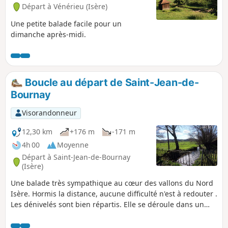
Départ à Vénérieu (Isère)
Une petite balade facile pour un
dimanche après-midi.
Boucle au départ de Saint-Jean-de-
Bournay
Visorandonneur
12,30 km
+176 m
-171 m
4h 00
Moyenne
Départ à Saint-Jean-de-Bournay
(Isère)
Une balade très sympathique au cœur des vallons du Nord
Isère. Hormis la distance, aucune difficulté n'est à redouter .
Les dénivelés sont bien répartis. Elle se déroule dans un
triangle entre Saint-Jean-de-Bournay, Artas et
Charantonnay.