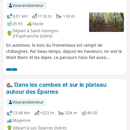
Visorandonneur
9,01 km
+118 m
-118 m
2h 55
Facile
Départ à Saint-Georges-
d'Espéranche (Isère)
En automne, le bois du Fromentaux est rempli de
châtaignes. Par beau temps, depuis les hauteurs, on voit le
Mont Blanc et les Alpes. Le parcours nous fait aussi
découvrir la petite source de la Maison Badin, passe par La
Beaume et les Combes, nous fait franchir le petit ruisseau
de La Vesonne et revenir par le paisible étang du By. On
longe aussi de nombreux prés où paissent des chevaux.
Dans les combes et sur le plateau
autour des Éparres
Visorandonneur
13,68 km
+323 m
-324 m
4h 50
Moyenne
Départ à Les Éparres (Isère)