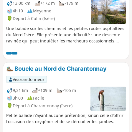
13,00 km
+172 m
-179 m
4h 10
Moyenne
Départ à Culin (Isère)
Une balade sur les chemins et les petites routes asphaltées
du Nord-Isère. Elle présente une difficulté : une descente
ravinée qui peut inquiéter les marcheurs occasionnels.
Sinon, il y a peu de dénivelé.
Boucle au Nord de Charantonnay
Visorandonneur
9,31 km
+109 m
-105 m
3h 00
Facile
Départ à Charantonnay (Isère)
Petite balade n'ayant aucune prétention, sinon celle d'offrir
l'occasion de s'oxygéner et de se dérouiller les jambes.