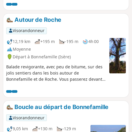
Autour de Roche
Visorandonneur
12,19 km
+195 m
-195 m
4h 00
Moyenne
Départ à Bonnefamille (Isère)
Balade revigorante, avec peu de bitume, sur des
jolis sentiers dans les bois autour de
Bonnefamille et de Roche. Vous passerez devant
le monument de la croix Châtain puis, après la
traversée de Roche, vous serpenterez dans les
bois, et vous pourrez découvrir le site des pierres
à cupules de Roche.
Boucle au départ de Bonnefamille
Visorandonneur
9,05 km
+130 m
-129 m