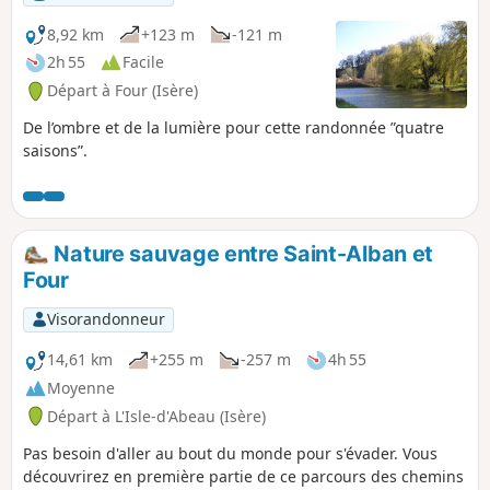
8,92 km
+123 m
-121 m
2h 55
Facile
Départ à Four (Isère)
De l’ombre et de la lumière pour cette randonnée ”quatre
saisons”.
Nature sauvage entre Saint-Alban et
Four
Visorandonneur
14,61 km
+255 m
-257 m
4h 55
Moyenne
Départ à L'Isle-d'Abeau (Isère)
Pas besoin d'aller au bout du monde pour s'évader. Vous
découvrirez en première partie de ce parcours des chemins