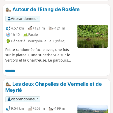
Diable, et pourquoi pas l'escalader ?
Autour de l'Etang de Rosière
Visorandonneur
4,57 km
+121 m
-121 m
1h 40
Facile
Départ à Bourgoin-Jallieu (Isère)
Petite randonnée facile avec, une fois
sur le plateau, une superbe vue sur le
Vercors et la Chartreuse. Le parcours
nous fait visiter des zones boisées et
des plateaux agricoles en mélangeant
ombres et lumière. A faire plutôt par
beau temps pour bénéficier de la
Les deux Chapelles de Vermelle et de
fraîcheur de la foret et d'une vue
Meyrié
dégagée.
Visorandonneur
9,54 km
+203 m
-199 m