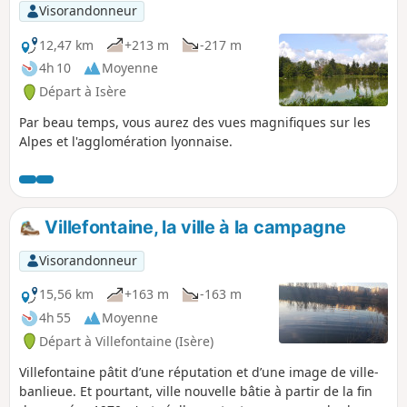
Visorandonneur
12,47 km
+213 m
-217 m
4h 10
Moyenne
Départ à Isère
Par beau temps, vous aurez des vues magnifiques sur les
Alpes et l'agglomération lyonnaise.
Villefontaine, la ville à la campagne
Visorandonneur
15,56 km
+163 m
-163 m
4h 55
Moyenne
Départ à Villefontaine (Isère)
Villefontaine pâtit d’une réputation et d’une image de ville-
banlieue. Et pourtant, ville nouvelle bâtie à partir de la fin