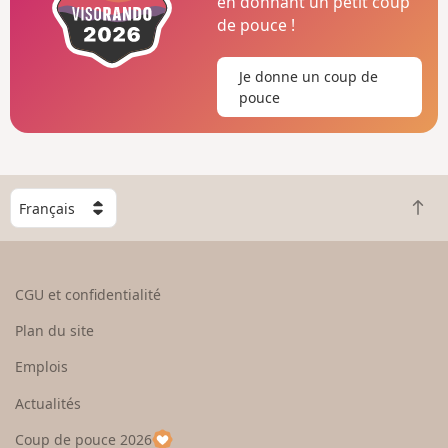
en donnant un petit coup
de pouce !
Je donne un coup de
pouce
C
R
h
e
o
t
i
o
s
CGU et confidentialité
u
i
r
s
Plan du site
e
s
n
e
Emplois
h
z
Actualités
a
u
u
n
Coup de pouce 2026