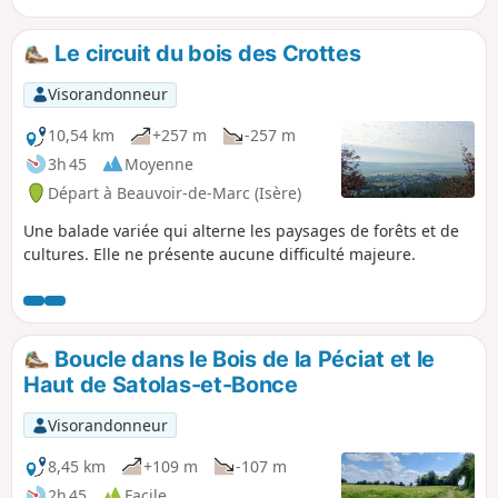
Le circuit du bois des Crottes
Visorandonneur
10,54 km
+257 m
-257 m
3h 45
Moyenne
Départ à Beauvoir-de-Marc (Isère)
Une balade variée qui alterne les paysages de forêts et de
cultures. Elle ne présente aucune difficulté majeure.
Boucle dans le Bois de la Péciat et le
Haut de Satolas-et-Bonce
Visorandonneur
8,45 km
+109 m
-107 m
2h 45
Facile