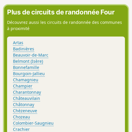
Plus de circuits de randonnée Four
Découvrez aussi les circuits de randonnée des communes
à proximité
Artas
Badinières
Beauvoir-de-Marc
Belmont (Isère)
Bonnefamille
Bourgoin-Jallieu
Chamagnieu
Champier
Charantonnay
Châteauvilain
Châtonnay
Chèzeneuve
Chozeau
Colombier-Saugnieu
Crachier