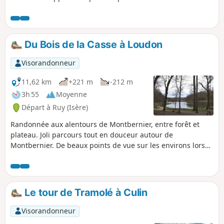
mal indiqués.
Du Bois de la Casse à Loudon
Visorandonneur
11,62 km
+221 m
-212 m
3h 55
Moyenne
Départ à Ruy (Isère)
Randonnée aux alentours de Montbernier, entre forêt et
plateau. Joli parcours tout en douceur autour de
Montbernier. De beaux points de vue sur les environs lors
des passages sur les plateaux. Circuit ombragé qui mêle
passage en forêt et à travers champs.
Le tour de Tramolé à Culin
Visorandonneur