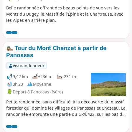
Belle randonnée offrant des beaux points de vue vers les
Monts du Bugey, le Massif de l'Épine et la Chartreuse, avec
les Alpes en arrière plan.
Tour du Mont Chanzet à partir de
Panossas
Visorandonneur
9,42 km
+236 m
-231 m
3h 20
Moyenne
Départ à Panossas (Isère)
Petite randonnée, sans difficulté, à la découverte du massif
forestier qui domine les villages de Panossas et Chozeau. La
randonnée emprunte une partie du GR®422, sur les pas de
Charles IX, qui va de Lyon à Valence. Le circuit passe à côté
du Château de Poizieu dont la tour, couverte de