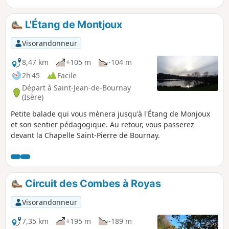
L'Étang de Montjoux
Visorandonneur
8,47 km
+105 m
-104 m
2h 45
Facile
Départ à Saint-Jean-de-Bournay
(Isère)
Petite balade qui vous mènera jusqu'à l'Étang de Monjoux
et son sentier pédagogique. Au retour, vous passerez
devant la Chapelle Saint-Pierre de Bournay.
Circuit des Combes à Royas
Visorandonneur
7,35 km
+195 m
-189 m