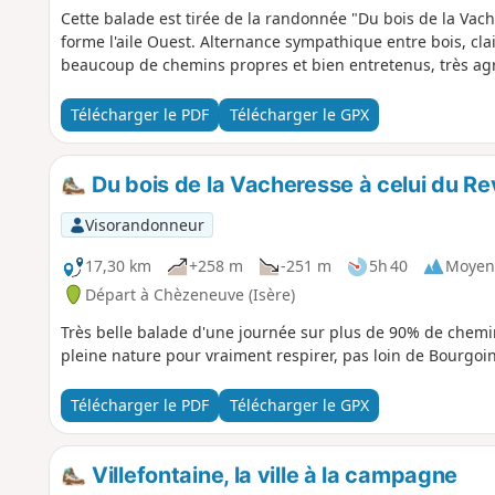
Cette balade est tirée de la randonnée "Du bois de la Vache
forme l'aile Ouest. Alternance sympathique entre bois, clai
beaucoup de chemins propres et bien entretenus, très agr
Télécharger le PDF
Télécharger le GPX
Du bois de la Vacheresse à celui du Re
Visorandonneur
17,30 km
+258 m
-251 m
5h 40
Moyen
Départ à Chèzeneuve (Isère)
Très belle balade d'une journée sur plus de 90% de chemin
pleine nature pour vraiment respirer, pas loin de Bourgoin-
Télécharger le PDF
Télécharger le GPX
Villefontaine, la ville à la campagne