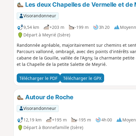
Les deux Chapelles de Vermelle et de 
Visorandonneur
9,54 km
+203 m
-199 m
3h 20
Moyenn
Départ à Meyrié (Isère)
Randonnée agréable, majoritairement sur chemins et senti
Parcours vallonné, ombragé, avec des points d'intérêts var
cabane de la Gouille, vallée de l'Agny, la charmante petite 
et la Chapelle de la petite Salette de Meyrié.
Télécharger le PDF
Télécharger le GPX
Autour de Roche
Visorandonneur
12,19 km
+195 m
-195 m
4h 00
Moyen
Départ à Bonnefamille (Isère)