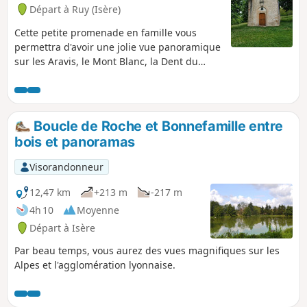
Départ à Ruy (Isère)
Cette petite promenade en famille vous
permettra d'avoir une jolie vue panoramique
sur les Aravis, le Mont Blanc, la Dent du
Chat, les Bauges, Belledonne, la Chartreuse
et le Vercors.
Boucle de Roche et Bonnefamille entre
bois et panoramas
Visorandonneur
12,47 km
+213 m
-217 m
4h 10
Moyenne
Départ à Isère
Par beau temps, vous aurez des vues magnifiques sur les
Alpes et l'agglomération lyonnaise.