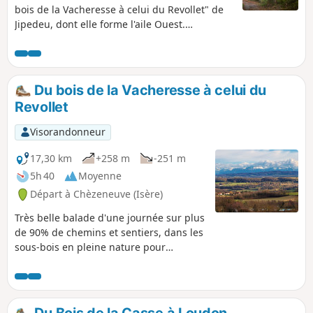
bois de la Vacheresse à celui du Revollet" de
Jipedeu, dont elle forme l'aile Ouest.
Alternance sympathique entre bois, clairières
et champs cultivés. Peu de route et beaucoup
de chemins propres et bien entretenus, très
agréables en toute saison.
Du bois de la Vacheresse à celui du
Revollet
Visorandonneur
17,30 km
+258 m
-251 m
5h 40
Moyenne
Départ à Chèzeneuve (Isère)
Très belle balade d'une journée sur plus
de 90% de chemins et sentiers, dans les
sous-bois en pleine nature pour
vraiment respirer, pas loin de Bourgoin-
Jallieu et Lyon.
Du Bois de la Casse à Loudon