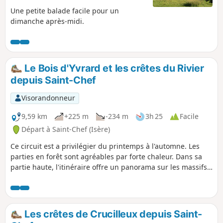
Une petite balade facile pour un
dimanche après-midi.
Le Bois d'Yvrard et les crêtes du Rivier
depuis Saint-Chef
Visorandonneur
9,59 km
+225 m
-234 m
3h 25
Facile
Départ à Saint-Chef (Isère)
Ce circuit est a privilégier du printemps à l'automne. Les
parties en forêt sont agréables par forte chaleur. Dans sa
partie haute, l'itinéraire offre un panorama sur les massifs
montagneux depuis le Bugey au Nord, à celui du Mont-
Blanc à l'Est. La descente sur le village de Saint-Chef offre
une vue agréable sur le quartier des châteaux et celui de
l'abbatiale. Une partie significative du parcours se situe sur
Les crêtes de Crucilleux depuis Saint-
routes goudronnées. Cependant la majorité de ces routes