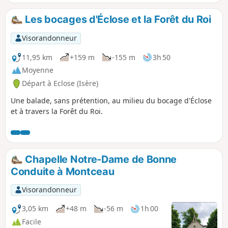
Les bocages d'Éclose et la Forêt du Roi
Visorandonneur
11,95 km
+159 m
-155 m
3h 50
Moyenne
Départ à Eclose (Isère)
Une balade, sans prétention, au milieu du bocage d'Éclose
et à travers la Forêt du Roi.
Chapelle Notre-Dame de Bonne
Conduite à Montceau
Visorandonneur
3,05 km
+48 m
-56 m
1h 00
Facile