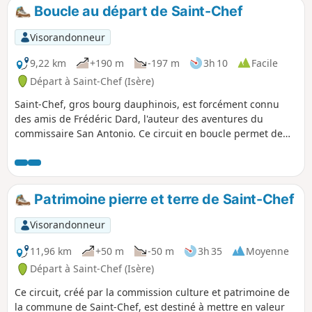
Boucle au départ de Saint-Chef
Visorandonneur
9,22 km
+190 m
-197 m
3h 10
Facile
Départ à Saint-Chef (Isère)
Saint-Chef, gros bourg dauphinois, est forcément connu
des amis de Frédéric Dard, l'auteur des aventures du
commissaire San Antonio. Ce circuit en boucle permet de
rester dans ses pas et de découvrir en milieu de randonnée
le très beau Château de Chapeau Cornu.
Patrimoine pierre et terre de Saint-Chef
Visorandonneur
11,96 km
+50 m
-50 m
3h 35
Moyenne
Départ à Saint-Chef (Isère)
Ce circuit, créé par la commission culture et patrimoine de
la commune de Saint-Chef, est destiné à mettre en valeur