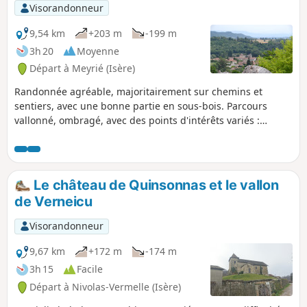
Visorandonneur
9,54 km
+203 m
-199 m
3h 20
Moyenne
Départ à Meyrié (Isère)
Randonnée agréable, majoritairement sur chemins et
sentiers, avec une bonne partie en sous-bois. Parcours
vallonné, ombragé, avec des points d'intérêts variés :
chevaux au centre équestre, étang et cabane de la Gouille,
vallée de l'Agny, la charmante petite église de Vermelle,
datant du XIIe siècle et la Chapelle de la petite Salette de
Meyrié.
Le château de Quinsonnas et le vallon
de Verneicu
Visorandonneur
9,67 km
+172 m
-174 m
3h 15
Facile
Départ à Nivolas-Vermelle (Isère)