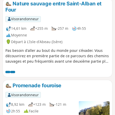
Nature sauvage entre Saint-Alban et
Four
Visorandonneur
14,61 km
+255 m
-257 m
4h 55
Moyenne
Départ à L'Isle-d'Abeau (Isère)
Pas besoin d'aller au bout du monde pour s'évader. Vous
découvrirez en première partie de ce parcours des chemins
sauvages et peu fréquentés avant une deuxième partie plus
sage.
Promenade fouroise
Visorandonneur
8,92 km
+123 m
-121 m
2h 55
Facile