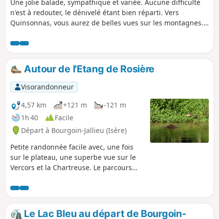
Une jolie balade, sympathique et variée. Aucune difficulté
n'est à redouter, le dénivelé étant bien réparti. Vers
Quinsonnas, vous aurez de belles vues sur les montagnes.
Vous croiserez trois bâtiments intéressants : le château de
Quinsonnas, la demeure de Fichaillon et l'église de
Vermelle. Cerise sur le gâteau, vous descendrez le
charmant vallon du ruisseau de Verneicu.
Autour de l'Etang de Rosière
Visorandonneur
4,57 km
+121 m
-121 m
1h 40
Facile
Départ à Bourgoin-Jallieu (Isère)
Petite randonnée facile avec, une fois
sur le plateau, une superbe vue sur le
Vercors et la Chartreuse. Le parcours
nous fait visiter des zones boisées et
des plateaux agricoles en mélangeant
ombres et lumière. A faire plutôt par
beau temps pour bénéficier de la
Le Lac Bleu au départ de Bourgoin-
fraîcheur de la foret et d'une vue