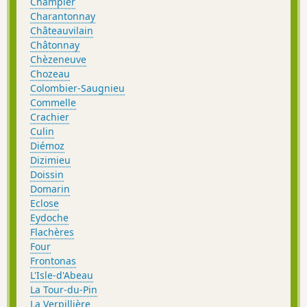
Champier
Charantonnay
Châteauvilain
Châtonnay
Chèzeneuve
Chozeau
Colombier-Saugnieu
Commelle
Crachier
Culin
Diémoz
Dizimieu
Doissin
Domarin
Eclose
Eydoche
Flachères
Four
Frontonas
L'Isle-d'Abeau
La Tour-du-Pin
La Verpillière