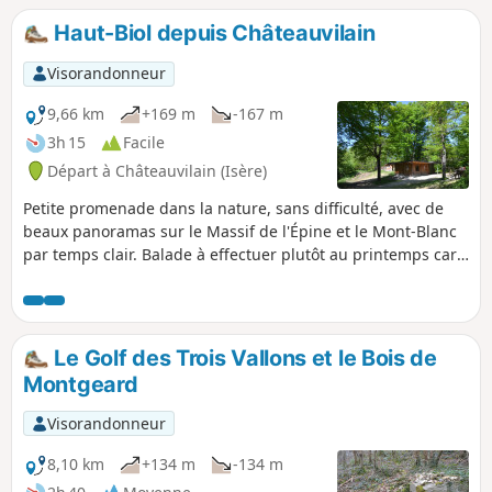
Haut-Biol depuis Châteauvilain
Visorandonneur
9,66 km
+169 m
-167 m
3h 15
Facile
Départ à Châteauvilain (Isère)
Petite promenade dans la nature, sans difficulté, avec de
beaux panoramas sur le Massif de l'Épine et le Mont-Blanc
par temps clair. Balade à effectuer plutôt au printemps car
beaucoup de plaine et un peu de sous-bois.
Le Golf des Trois Vallons et le Bois de
Montgeard
Visorandonneur
8,10 km
+134 m
-134 m