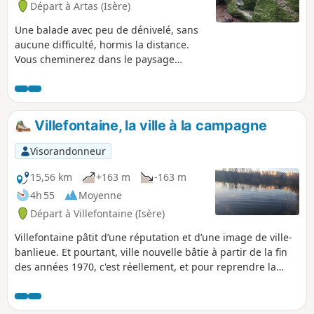
Départ à Artas (Isère)
Une balade avec peu de dénivelé, sans
aucune difficulté, hormis la distance.
Vous cheminerez dans le paysage
vallonné du Nord-Isère. En prime, vous
pourrez faire le tour de la Pierre du
Diable, et pourquoi pas l'escalader ?
Villefontaine, la ville à la campagne
Visorandonneur
15,56 km
+163 m
-163 m
4h 55
Moyenne
Départ à Villefontaine (Isère)
Villefontaine pâtit d’une réputation et d’une image de ville-
banlieue. Et pourtant, ville nouvelle bâtie à partir de la fin
des années 1970, c'est réellement, et pour reprendre la
formule d’Alphonse Allais, une ville à la campagne ! Étangs,
bois, sentiers, bosquets, voies vertes, venez découvrir
comment l'urbanisation s’est faite en harmonie avec la