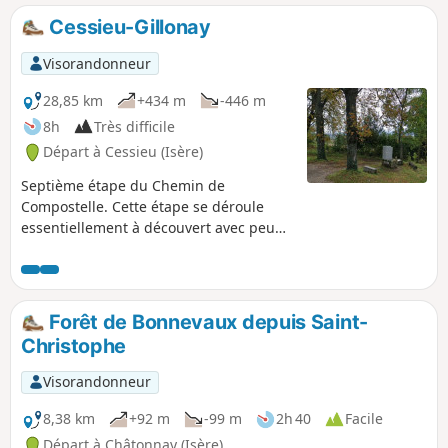
nature.
Cessieu-Gillonay
Visorandonneur
28,85 km
+434 m
-446 m
8h
Très difficile
Départ à Cessieu (Isère)
Septième étape du Chemin de
Compostelle. Cette étape se déroule
essentiellement à découvert avec peu
de dénivelé. Vous marchez le long des
buttes et bosquets de la partie orientale
de la plaine du Liers. Par-ci, par-là, vous
aurez quelques vues sur les collines et
Forêt de Bonnevaux depuis Saint-
sommets environnants.
Christophe
Visorandonneur
8,38 km
+92 m
-99 m
2h 40
Facile
Départ à Châtonnay (Isère)