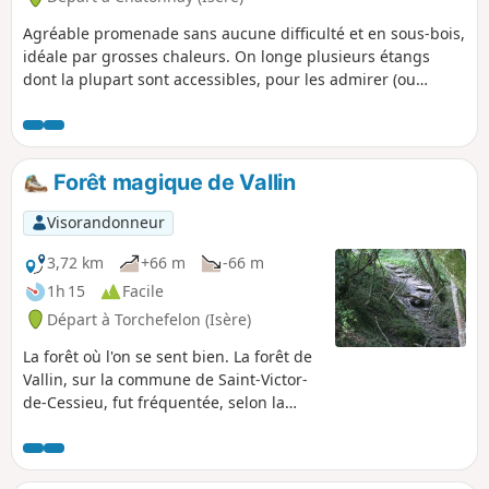
Agréable promenade sans aucune difficulté et en sous-bois,
idéale par grosses chaleurs. On longe plusieurs étangs
dont la plupart sont accessibles, pour les admirer (ou
pique-niquer).
Forêt magique de Vallin
Visorandonneur
3,72 km
+66 m
-66 m
1h 15
Facile
Départ à Torchefelon (Isère)
La forêt où l'on se sent bien. La forêt de
Vallin, sur la commune de Saint-Victor-
de-Cessieu, fut fréquentée, selon la
légende, par des druides et des
templiers venus profiter de ses vertus
curatives. Plusieurs endroits de la forêt