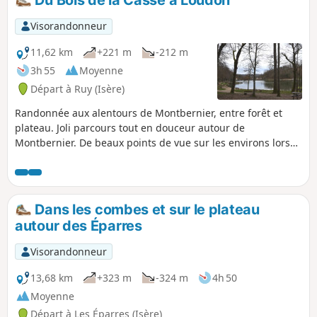
Visorandonneur
11,62 km
+221 m
-212 m
3h 55
Moyenne
Départ à Ruy (Isère)
Randonnée aux alentours de Montbernier, entre forêt et
plateau. Joli parcours tout en douceur autour de
Montbernier. De beaux points de vue sur les environs lors
des passages sur les plateaux. Circuit ombragé qui mêle
passage en forêt et à travers champs.
Dans les combes et sur le plateau
autour des Éparres
Visorandonneur
13,68 km
+323 m
-324 m
4h 50
Moyenne
Départ à Les Éparres (Isère)