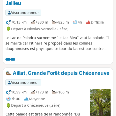
Jallieu
dégagée.
Visorandonneur
70,13 km
+830 m
-825 m
4h
Difficile
Départ à Nivolas-Vermelle (Isère)
Le Lac de Paladru surnommé "le Lac Bleu" vaut la balade. Il
se mérite car l'itinéraire proposé dans les collines
dauphinoises est physique. Le tour du lac est par contre
très cyclable et en partie aménagé en piste cyclable.
Aillat, Grande Forêt depuis Chèzeneuve
Visorandonneur
10,99 km
+173 m
-166 m
3h 40
Moyenne
Départ à Chèzeneuve (Isère)
Cette balade est tirée de la randonnée "Du