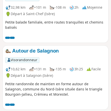
32,98 km
+101 m
-108 m
2h
Moyenne
Départ à Saint-Chef (Isère)
Petite balade familiale, entre routes tranquilles et chemins
balisés
Autour de Salagnon
Visorandonneur
10,62 km
+131 m
-135 m
3h 25
Facile
Départ à Salagnon (Isère)
Petite randonnée de maintien en forme autour de
Salagnon, commune du Nord-Isère située dans le triangle
Bourgoin-Jallieu, Crémieu et Morestel.