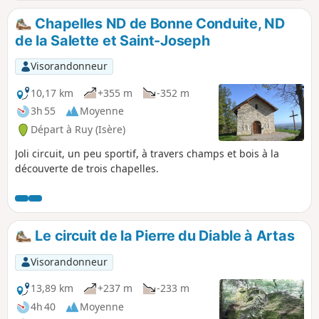
Chapelles ND de Bonne Conduite, ND
de la Salette et Saint-Joseph
Visorandonneur
10,17 km
+355 m
-352 m
3h 55
Moyenne
Départ à Ruy (Isère)
Joli circuit, un peu sportif, à travers champs et bois à la
découverte de trois chapelles.
Le circuit de la Pierre du Diable à Artas
Visorandonneur
13,89 km
+237 m
-233 m
4h 40
Moyenne