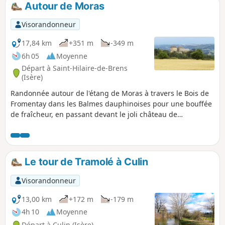
longe aussi de nombreux prés où paissent des chevaux.
Autour de Moras
Visorandonneur
17,84 km
+351 m
-349 m
6h 05
Moyenne
Départ à Saint-Hilaire-de-Brens
(Isère)
Randonnée autour de l'étang de Moras à travers le Bois de
Fromentay dans les Balmes dauphinoises pour une bouffée
de fraîcheur, en passant devant le joli château de
Montplaisant du XIVe siècle.
Le tour de Tramolé à Culin
Visorandonneur
13,00 km
+172 m
-179 m
4h 10
Moyenne
Départ à Culin (Isère)