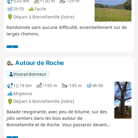
9,05 km
+130 m
-129 m
2h 55
Facile
Départ à Bonnefamille (Isère)
Randonnée sans aucune difficulté, essentiellement sur de
larges chemins.
Autour de Roche
Visorandonneur
12,19 km
+195 m
-195 m
4h 00
Moyenne
Départ à Bonnefamille (Isère)
Balade revigorante, avec peu de bitume, sur des
jolis sentiers dans les bois autour de
Bonnefamille et de Roche. Vous passerez devant
le monument de la croix Châtain puis, après la
traversée de Roche, vous serpenterez dans les