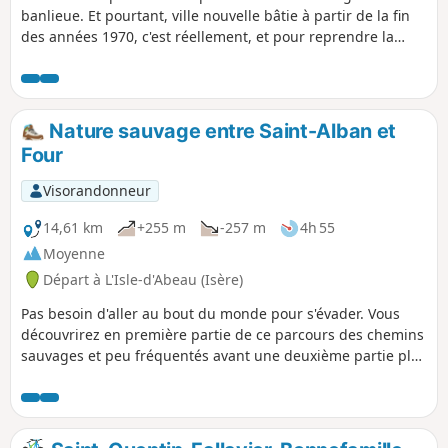
banlieue. Et pourtant, ville nouvelle bâtie à partir de la fin
des années 1970, c'est réellement, et pour reprendre la
formule d’Alphonse Allais, une ville à la campagne ! Étangs,
bois, sentiers, bosquets, voies vertes, venez découvrir
comment l'urbanisation s’est faite en harmonie avec la
nature.
Nature sauvage entre Saint-Alban et
Four
Visorandonneur
14,61 km
+255 m
-257 m
4h 55
Moyenne
Départ à L'Isle-d'Abeau (Isère)
Pas besoin d'aller au bout du monde pour s'évader. Vous
découvrirez en première partie de ce parcours des chemins
sauvages et peu fréquentés avant une deuxième partie plus
sage.