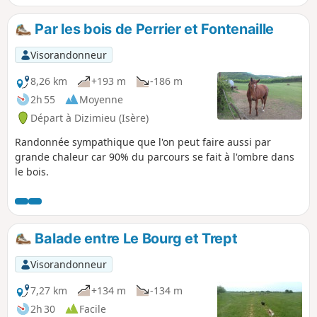
Par les bois de Perrier et Fontenaille
Visorandonneur
8,26 km
+193 m
-186 m
2h 55
Moyenne
Départ à Dizimieu (Isère)
Randonnée sympathique que l'on peut faire aussi par
grande chaleur car 90% du parcours se fait à l'ombre dans
le bois.
Balade entre Le Bourg et Trept
Visorandonneur
7,27 km
+134 m
-134 m
2h 30
Facile