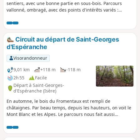
sentiers, avec une bonne partie en sous-bois. Parcours
vallonné, ombragé, avec des points d'intérêts variés :
chevaux au centre équestre, étang et cabane de la Gouille,
vallée de l'Agny, la charmante petite église de Vermelle,
datant du XIIe siècle et la Chapelle de la petite Salette de
Meyrié.
Circuit au départ de Saint-Georges
d'Espéranche
Visorandonneur
9,01 km
+118 m
-118 m
2h 55
Facile
Départ à Saint-Georges-
d'Espéranche (Isère)
En automne, le bois du Fromentaux est rempli de
châtaignes. Par beau temps, depuis les hauteurs, on voit le
Mont Blanc et les Alpes. Le parcours nous fait aussi
découvrir la petite source de la Maison Badin, passe par La
Beaume et les Combes, nous fait franchir le petit ruisseau
de La Vesonne et revenir par le paisible étang du By. On