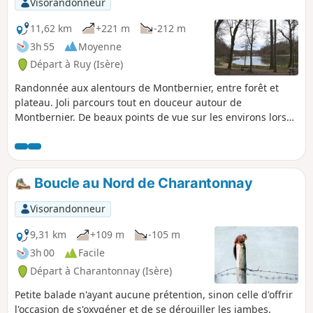
Visorandonneur
11,62 km
+221 m
-212 m
3h 55
Moyenne
Départ à Ruy (Isère)
Randonnée aux alentours de Montbernier, entre forêt et
plateau. Joli parcours tout en douceur autour de
Montbernier. De beaux points de vue sur les environs lors
des passages sur les plateaux. Circuit ombragé qui mêle
passage en forêt et à travers champs.
Boucle au Nord de Charantonnay
Visorandonneur
9,31 km
+109 m
-105 m
3h 00
Facile
Départ à Charantonnay (Isère)
Petite balade n'ayant aucune prétention, sinon celle d'offrir
l'occasion de s'oxygéner et de se dérouiller les jambes.