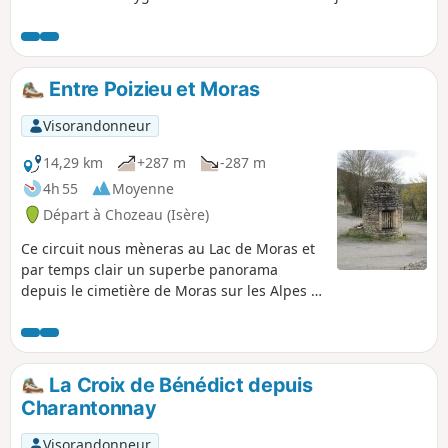
Entre Poizieu et Moras
Visorandonneur
14,29 km
+287 m
-287 m
4h 55
Moyenne
Départ à Chozeau (Isère)
Ce circuit nous mèneras au Lac de Moras et
par temps clair un superbe panorama
depuis le cimetière de Moras sur les Alpes et
le lac.
La Croix de Bénédict depuis
Charantonnay
Visorandonneur