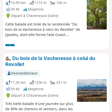
10,99 km
+173 m
-166 m
3h 40
Moyenne
Départ à Chèzeneuve (Isère)
Cette balade est tirée de la randonnée "Du
bois de la Vacheresse à celui du Revollet" de
Jipedeu, dont elle forme l'aile Ouest.
Alternance sympathique entre bois, clairières
et champs cultivés. Peu de route et beaucoup
de chemins propres et bien entretenus, très
agréables en toute saison.
Du bois de la Vacheresse à celui du
Revollet
Visorandonneur
17,30 km
+258 m
-251 m
5h 40
Moyenne
Départ à Chèzeneuve (Isère)
Très belle balade d'une journée sur plus
de 90% de chemins et sentiers, dans les