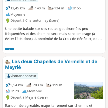
12,45 km
+140 m
-134 m
3h 55
Moyenne
Départ à Charantonnay (Isère)
Une petite balade sur des routes goudronnées peu
fréquentées et des chemins secs mais sans ombrage (à
éviter l'été, donc). À proximité de la Croix de Bénédict, deux
tables d'orientation avec vue sur les monts du lyonnais et
ceux du Bugey mais aussi sur les Alpes, la Chartreuse et le
Vercors.
Les deux Chapelles de Vermelle et de
Meyrié
Visorandonneur
9,54 km
+203 m
-199 m
3h 20
Moyenne
Départ à Meyrié (Isère)
Randonnée agréable, majoritairement sur chemins et