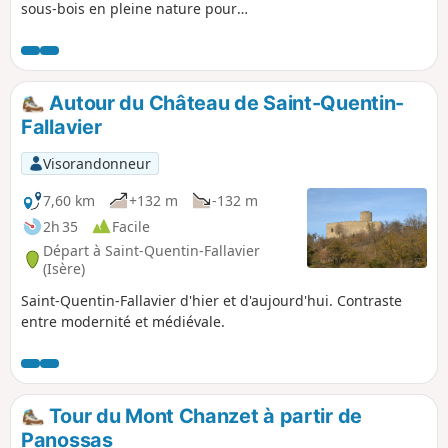
sous-bois en pleine nature pour
vraiment respirer, pas loin de Bourgoin-
Jallieu et Lyon.
Autour du Château de Saint-Quentin-
Fallavier
Visorandonneur
7,60 km
+132 m
-132 m
2h 35
Facile
Départ à Saint-Quentin-Fallavier
(Isère)
Saint-Quentin-Fallavier d'hier et d'aujourd'hui. Contraste
entre modernité et médiévale.
Tour du Mont Chanzet à partir de
Panossas