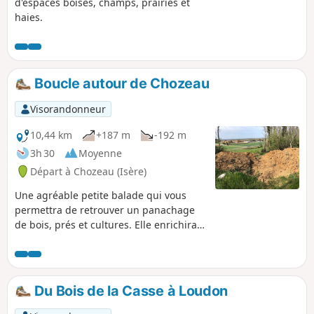
d'espaces boisés, champs, prairies et
haies.
Boucle autour de Chozeau
Visorandonneur
10,44 km
+187 m
-192 m
3h 30
Moyenne
Départ à Chozeau (Isère)
Une agréable petite balade qui vous
permettra de retrouver un panachage
de bois, prés et cultures. Elle enrichira
également votre album photos, en
saisissant la faune installée sur l’étang
de Varnieu, situé sur ce parcours, et
l’architecture originale du château de
Du Bois de la Casse à Loudon
Bourcieu.