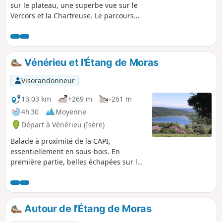
sur le plateau, une superbe vue sur le
Vercors et la Chartreuse. Le parcours
nous fait visiter des zones boisées et
des plateaux agricoles en mélangeant
ombres et lumière. A faire plutôt par
beau temps pour bénéficier de la
Vénérieu et l'Étang de Moras
fraîcheur de la foret et d'une vue
dégagée.
Visorandonneur
13,03 km
+269 m
-261 m
4h 30
Moyenne
Départ à Vénérieu (Isère)
Balade à proximité de la CAPI,
essentiellement en sous-bois. En
première partie, belles échapées sur la
vallée de la Bourbre, Bourgoin-Jallieu et
l'Isle d'Abeau. Au retour, on longe
l'Étang de Moras mais les roseaux ne
permettent pas d'apercevoir la rive.
Autour de l'Étang de Moras
Quelques fours banaux et lavoirs