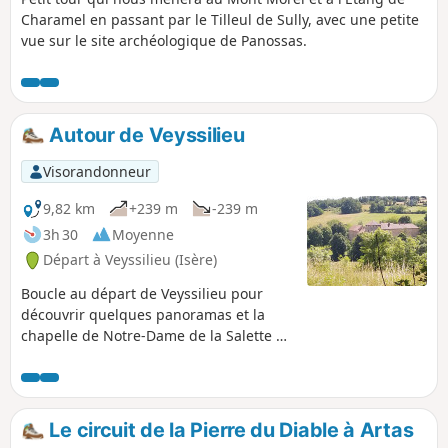
Charamel en passant par le Tilleul de Sully, avec une petite
vue sur le site archéologique de Panossas.
Autour de Veyssilieu
Visorandonneur
9,82 km
+239 m
-239 m
3h 30
Moyenne
Départ à Veyssilieu (Isère)
Boucle au départ de Veyssilieu pour
découvrir quelques panoramas et la
chapelle de Notre-Dame de la Salette au
sommet de la montagne de Chatelan.
Remarque : cette boucle emprunte les
trajets indiqués sur le grand plan situé
sur le bord de la route soit : Cros de
Le circuit de la Pierre du Diable à Artas
Lavan, les Gorges, Frétignier, Seuillere,