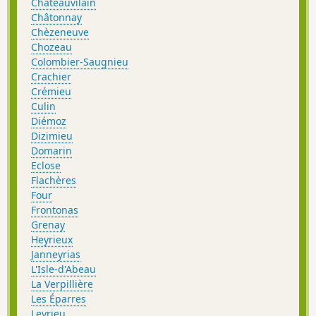
Châteauvilain
Châtonnay
Chèzeneuve
Chozeau
Colombier-Saugnieu
Crachier
Crémieu
Culin
Diémoz
Dizimieu
Domarin
Eclose
Flachères
Four
Frontonas
Grenay
Heyrieux
Janneyrias
L'Isle-d'Abeau
La Verpillière
Les Éparres
Leyrieu