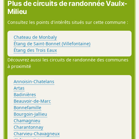
Plus de circuits de randonnée Vaulx-
Milieu
Consultez les points d'intérêts situés sur cette commune :
Chateau de Monbaly
Étang de Saint-Bonnet (Villefontaine)
Étang des Trois Eaux
Découvrez aussi les circuits de randonnée des communes
à proximité
Annoisin-Chatelans
Artas
Badinières
Beauvoir-de-Marc
Bonnefamille
Bourgoin-Jallieu
Chamagnieu
Charantonnay
Charvieu-Chavagneux