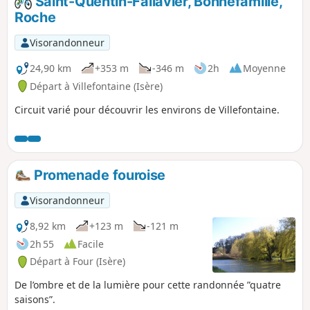
Saint-Quentin-Fallavier, Bonnefamille,
Roche
Visorandonneur
24,90 km
+353 m
-346 m
2h
Moyenne
Départ à Villefontaine (Isère)
Circuit varié pour découvrir les environs de Villefontaine.
Promenade fouroise
Visorandonneur
8,92 km
+123 m
-121 m
2h 55
Facile
Départ à Four (Isère)
De l’ombre et de la lumière pour cette randonnée ”quatre
saisons”.