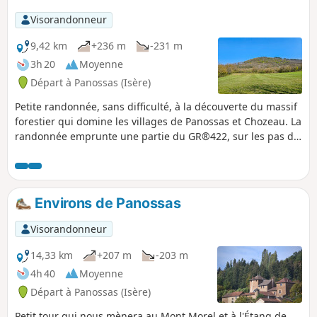
Visorandonneur
9,42 km
+236 m
-231 m
3h 20
Moyenne
Départ à Panossas (Isère)
Petite randonnée, sans difficulté, à la découverte du massif
forestier qui domine les villages de Panossas et Chozeau. La
randonnée emprunte une partie du GR®422, sur les pas de
Charles IX, qui va de Lyon à Valence. Le circuit passe à côté
du Château de Poizieu dont la tour, couverte de
mâchicoulis, domine le paysage.
Environs de Panossas
Visorandonneur
14,33 km
+207 m
-203 m
4h 40
Moyenne
Départ à Panossas (Isère)
Petit tour qui nous mènera au Mont Morel et à l'Étang de