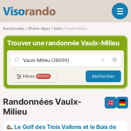
V
O
i
u
s
v
o
Randonnées
Rhône-Alpes
Isère
Vaulx-Milieu
r
r
i
a
Trouver une randonnée Vaulx-Milieu
r
n
l
d
a
o
A
V
n
u
i
a
t
d
v
Filtres
Rechercher
NOUVEAU
o
e
i
u
r
g
r
l
a
d
e
Randonnées Vaulx-
t
e
c
i
m
h
Milieu
o
o
a
n
i
m
Le Golf des Trois Vallons et le Bois de
p