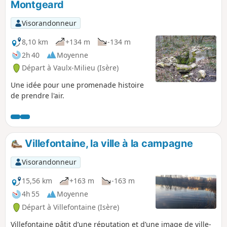
Montgeard
Visorandonneur
8,10 km
+134 m
-134 m
2h 40
Moyenne
Départ à Vaulx-Milieu (Isère)
Une idée pour une promenade histoire
de prendre l'air.
Villefontaine, la ville à la campagne
Visorandonneur
15,56 km
+163 m
-163 m
4h 55
Moyenne
Départ à Villefontaine (Isère)
Villefontaine pâtit d’une réputation et d’une image de ville-