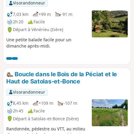
agrémentent le parcours. Fléchage
Visorandonneur
Jaune tout au long du parcours.
Compter entre 3 et 4 heures selon votre
7,03 km
+99 m
-91 m
rythme et les arrêts photo.
2h 20
Facile
Départ à Vénérieu (Isère)
Une petite balade facile pour un
dimanche après-midi.
Boucle dans le Bois de la Péciat et le
Haut de Satolas-et-Bonce
Visorandonneur
8,45 km
+109 m
-107 m
2h 45
Facile
Départ à Satolas-et-Bonce (Isère)
Randonnée, pédestre ou VTT, au milieu