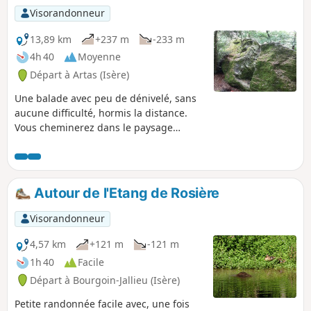
Floutier et retour Veyssilieu.
Visorandonneur
13,89 km
+237 m
-233 m
4h 40
Moyenne
Départ à Artas (Isère)
Une balade avec peu de dénivelé, sans
aucune difficulté, hormis la distance.
Vous cheminerez dans le paysage
vallonné du Nord-Isère. En prime, vous
pourrez faire le tour de la Pierre du
Diable, et pourquoi pas l'escalader ?
Autour de l'Etang de Rosière
Visorandonneur
4,57 km
+121 m
-121 m
1h 40
Facile
Départ à Bourgoin-Jallieu (Isère)
Petite randonnée facile avec, une fois