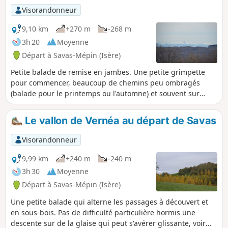
Visorandonneur
9,10 km
+270 m
-268 m
3h 20
Moyenne
Départ à Savas-Mépin (Isère)
Petite balade de remise en jambes. Une petite grimpette
pour commencer, beaucoup de chemins peu ombragés
(balade pour le printemps ou l'automne) et souvent sur
petits chemins goudronnés.
Le vallon de Vernéa au départ de Savas
Visorandonneur
9,99 km
+240 m
-240 m
3h 30
Moyenne
Départ à Savas-Mépin (Isère)
Une petite balade qui alterne les passages à découvert et
en sous-bois. Pas de difficulté particulière hormis une
descente sur de la glaise qui peut s'avérer glissante, voir