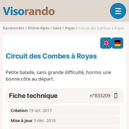
V
O
i
u
s
v
o
Randonnées
Rhône-Alpes
Isère
Royas
Circuit des Combes à Royas
r
r
i
a
r
n
l
d
Circuit des Combes à Royas
a
o
n
a
Petite balade, sans grande difficulté, hormis une
v
bonne côte au départ.
i
g
a
Fiche technique
n°
833209
t
i
o
Création
19 oct. 2017
n
Mise à jour
3 déc. 2018