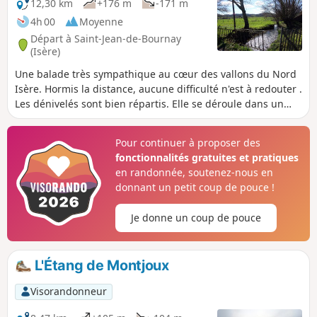
12,30 km
+176 m
-171 m
4h 00
Moyenne
Départ à Saint-Jean-de-Bournay
(Isère)
Une balade très sympathique au cœur des vallons du Nord
Isère. Hormis la distance, aucune difficulté n'est à redouter .
Les dénivelés sont bien répartis. Elle se déroule dans un
triangle entre Saint-Jean-de-Bournay, Artas et
Charantonnay.
Pour continuer à proposer des
fonctionnalités gratuites et pratiques
en randonnée, soutenez-nous en
donnant un petit coup de pouce !
Je donne un coup de pouce
L'Étang de Montjoux
Visorandonneur