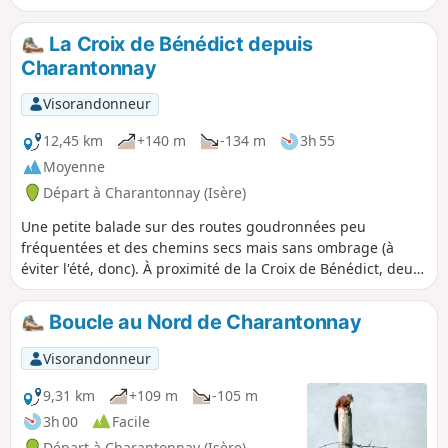
très glissante.
La Croix de Bénédict depuis
Charantonnay
Visorandonneur
12,45 km
+140 m
-134 m
3h 55
Moyenne
Départ à Charantonnay (Isère)
Une petite balade sur des routes goudronnées peu
fréquentées et des chemins secs mais sans ombrage (à
éviter l'été, donc). À proximité de la Croix de Bénédict, deux
tables d'orientation avec vue sur les monts du lyonnais et
ceux du Bugey mais aussi sur les Alpes, la Chartreuse et le
Boucle au Nord de Charantonnay
Vercors.
Visorandonneur
9,31 km
+109 m
-105 m
3h 00
Facile
Départ à Charantonnay (Isère)