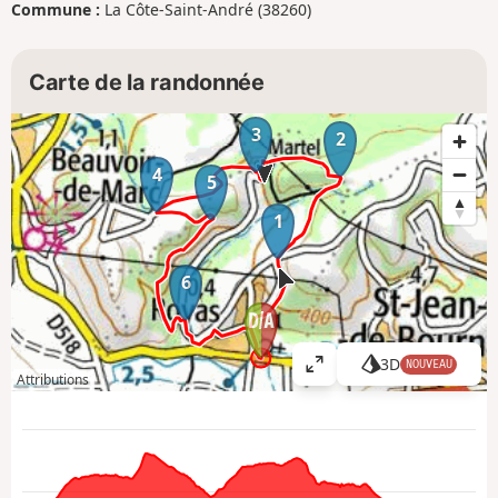
Commune :
La Côte-Saint-André (38260)
Carte de la randonnée
3
2
4
5
1
6
3D
NOUVEAU
A
Attributions
ff
i
c
h
e