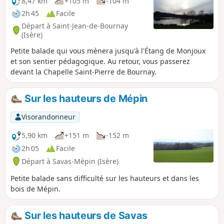
8,47 km
+105 m
-104 m
2h 45
Facile
Départ à Saint-Jean-de-Bournay
(Isère)
Petite balade qui vous mènera jusqu'à l'Étang de Monjoux
et son sentier pédagogique. Au retour, vous passerez
devant la Chapelle Saint-Pierre de Bournay.
Sur les hauteurs de Mépin
Visorandonneur
5,90 km
+151 m
-152 m
2h 05
Facile
Départ à Savas-Mépin (Isère)
Petite balade sans difficulté sur les hauteurs et dans les
bois de Mépin.
Sur les hauteurs de Savas