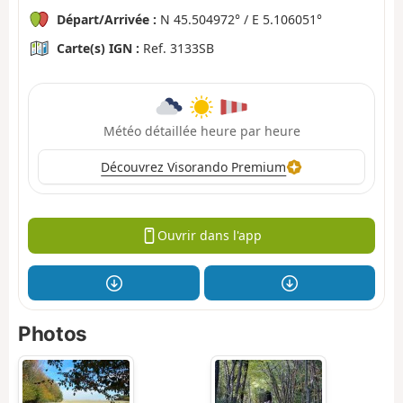
Départ/Arrivée :
N 45.504972° / E 5.106051°
Carte(s) IGN :
Ref. 3133SB
Météo détaillée heure par heure
Découvrez Visorando Premium
Ouvrir dans l'app
Photos