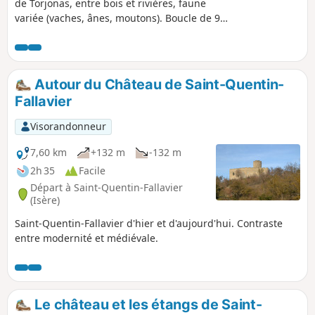
de Torjonas, entre bois et rivières, faune
variée (vaches, ânes, moutons). Boucle de 9
km sans grand dénivelé.
Autour du Château de Saint-Quentin-
Fallavier
Visorandonneur
7,60 km
+132 m
-132 m
2h 35
Facile
Départ à Saint-Quentin-Fallavier
(Isère)
Saint-Quentin-Fallavier d'hier et d'aujourd'hui. Contraste
entre modernité et médiévale.
Le château et les étangs de Saint-