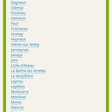
Dagneux
Diémoz
Dizimieu
Domarin
Four
Frontonas
Grenay
Heyrieux
Hières-sur-Amby
Janneyrias
Jonage
Jons
L'Isle-d'Abeau
La Balme-les-Grottes
La Verpillière
Leyrieu
Loyettes
Montcarra
Montluel
Moras
Niévroz