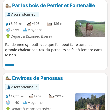
sur le bord de la route soit : Cros de
Par les bois de Perrier et Fontenaille
Lavan, les Gorges, Frétignier, Seuillere,
Floutier et retour Veyssilieu.
Visorandonneur
8,26 km
+193 m
-186 m
2h 55
Moyenne
Départ à Dizimieu (Isère)
Randonnée sympathique que l'on peut faire aussi par
grande chaleur car 90% du parcours se fait à l'ombre dans
le bois.
Environs de Panossas
Visorandonneur
14,33 km
+207 m
-203 m
4h 40
Moyenne
Départ à Panossas (Isère)