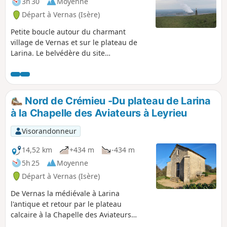
3h 30
Moyenne
Départ à Vernas (Isère)
Petite boucle autour du charmant
village de Vernas et sur le plateau de
Larina. Le belvédère du site
archéologique vous offrira de
magnifiques points de vue sur le Jura,
les Monts du Lyonnais et la plaine du
Rhône. Plus au Sud sur le plateau et par
Nord de Crémieu -Du plateau de Larina
temps clair vous pourrez apercevoir le
à la Chapelle des Aviateurs à Leyrieu
Pilat et les Alpes. Balade au milieu des
témoignages de l'histoire des hommes
Visorandonneur
depuis l'Antiquité jusqu'au monde
moderne.
14,52 km
+434 m
-434 m
5h 25
Moyenne
Départ à Vernas (Isère)
De Vernas la médiévale à Larina
l'antique et retour par le plateau
calcaire à la Chapelle des Aviateurs
(souvenir de deux crashes d'avions),