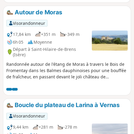
Autour de Moras
Visorandonneur
17,84 km
+351 m
-349 m
6h 05
Moyenne
Départ à Saint-Hilaire-de-Brens
(Isère)
Randonnée autour de l'étang de Moras à travers le Bois de
Fromentay dans les Balmes dauphinoises pour une bouffée
de fraîcheur, en passant devant le joli château de
Montplaisant du XIVe siècle.
Boucle du plateau de Larina à Vernas
Visorandonneur
9,44 km
+281 m
-278 m