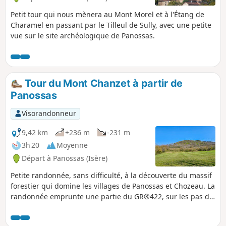
Petit tour qui nous mènera au Mont Morel et à l'Étang de
Charamel en passant par le Tilleul de Sully, avec une petite
vue sur le site archéologique de Panossas.
Tour du Mont Chanzet à partir de
Panossas
Visorandonneur
9,42 km
+236 m
-231 m
3h 20
Moyenne
Départ à Panossas (Isère)
Petite randonnée, sans difficulté, à la découverte du massif
forestier qui domine les villages de Panossas et Chozeau. La
randonnée emprunte une partie du GR®422, sur les pas de
Charles IX, qui va de Lyon à Valence. Le circuit passe à côté
du Château de Poizieu dont la tour, couverte de