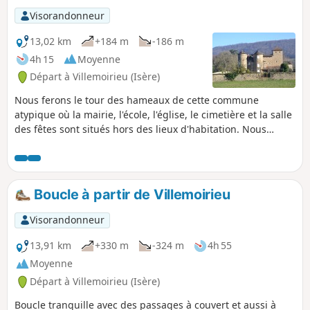
Visorandonneur
13,02 km
+184 m
-186 m
4h 15
Moyenne
Départ à Villemoirieu (Isère)
Nous ferons le tour des hameaux de cette commune
atypique où la mairie, l'école, l'église, le cimetière et la salle
des fêtes sont situés hors des lieux d'habitation. Nous
découvrirons quelque châteaux, un four à pain et des
panoramas sur la plaine de l'Ain.
Boucle à partir de Villemoirieu
Visorandonneur
13,91 km
+330 m
-324 m
4h 55
Moyenne
Départ à Villemoirieu (Isère)
Boucle tranquille avec des passages à couvert et aussi à