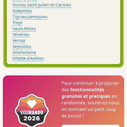
Siccieu-Saint-Julien-et-Carisieu
Soleymieu
Tignieu-Jameyzieu
Trept
Vaulx-Milieu
Vénérieu
Vernas
Veyssilieu
Villefontaine
Villette-d'Anthon
Pour continuer à proposer
des
fonctionnalités
gratuites et pratiques
en
randonnée, soutenez-nous
en donnant un petit coup
de pouce !