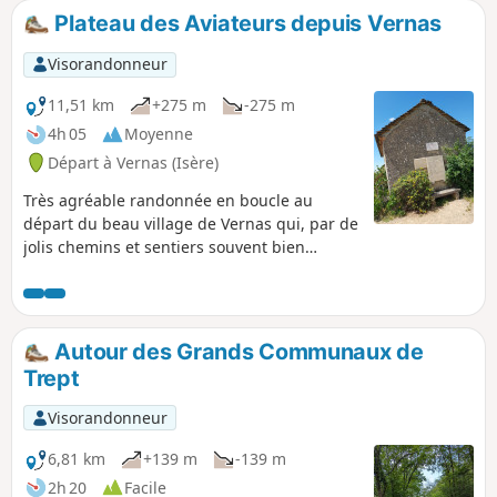
Plateau des Aviateurs depuis Vernas
Visorandonneur
11,51 km
+275 m
-275 m
4h 05
Moyenne
Départ à Vernas (Isère)
Très agréable randonnée en boucle au
départ du beau village de Vernas qui, par de
jolis chemins et sentiers souvent bien
ombragés en sous-bois, vous conduit au
Plateau des Aviateurs où un avion militaire
s'est écrasé en 1944 puis un autre en 1969.
Une petite chapelle, des plaques
Autour des Grands Communaux de
commémoratives et un panneau rappellent
Trept
ces faits. De larges panoramas sur les
plaines du Rhône et la chaîne des Alpes au
Visorandonneur
loin se découvrent tout au long du parcours.
6,81 km
+139 m
-139 m
2h 20
Facile