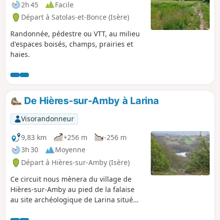
2h 45
Facile
Départ à Satolas-et-Bonce (Isère)
Randonnée, pédestre ou VTT, au milieu
d'espaces boisés, champs, prairies et
haies.
De Hières-sur-Amby à Larina
Visorandonneur
9,83 km
+256 m
-256 m
3h 30
Moyenne
Départ à Hières-sur-Amby (Isère)
Ce circuit nous mènera du village de
Hières-sur-Amby au pied de la falaise
au site archéologique de Larina situé
sur la falaise. Il nous offrira un