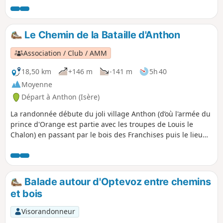
retour au Moyen-Àge par le vivier du
château Delphinal de Vernas.
Le Chemin de la Bataille d'Anthon
Association / Club / AMM
18,50 km
+146 m
-141 m
5h 40
Moyenne
Départ à Anthon (Isère)
La randonnée débute du joli village Anthon (d’où l'armée du
prince d'Orange est partie avec les troupes de Louis le
Chalon) en passant par le bois des Franchises puis le lieu
de la bataille : les Férouillères, la Ferme de la Batterie, les
Burlanchères puis passage aux ruines du Château de
Malatrait. Poursuite vers la Ferme des Franchises, lieu-dit le
Cheval Mort (lieu d’enterrement des chevaux morts) puis
Balade autour d'Optevoz entre chemins
une petite extension par l'Étang des Portions et retour par
et bois
le même chemin.
Visorandonneur