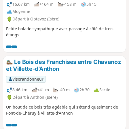
16,67 km
+164 m
-158 m
5h 15
Moyenne
Départ à Optevoz (Isère)
Petite balade sympathique avec passage à côté de trois
étangs.
Le Bois des Franchises entre Chavanoz
et Villette-d'Anthon
Visorandonneur
8,46 km
+41 m
-40 m
2h 30
Facile
Départ à Anthon (Isère)
Un bout de ce bois très agéable qui s'étend quasiment de
Pont-de-Chéruy à Villette-d'Anthon