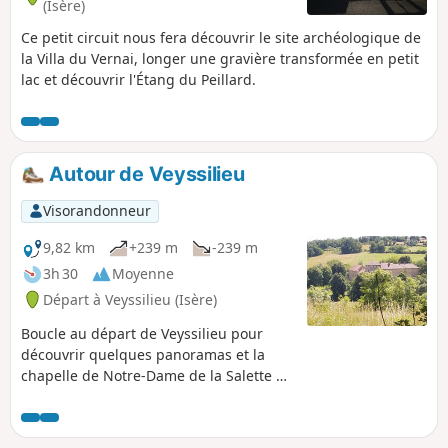
(Isère)
Ce petit circuit nous fera découvrir le site archéologique de
la Villa du Vernai, longer une gravière transformée en petit
lac et découvrir l'Étang du Peillard.
Autour de Veyssilieu
Visorandonneur
9,82 km
+239 m
-239 m
3h 30
Moyenne
Départ à Veyssilieu (Isère)
Boucle au départ de Veyssilieu pour
découvrir quelques panoramas et la
chapelle de Notre-Dame de la Salette au
sommet de la montagne de Chatelan.
Remarque : cette boucle emprunte les
trajets indiqués sur le grand plan situé