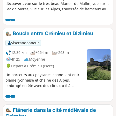
découvert, vue sur le très beau Manoir de Mallin, vue sur le
Lac de Moras, vue sur les Alpes, traversée de hameaux avec
d'anciennes maisons de pierre, source cachée dans une
grotte.
Boucle entre Crémieu et Dizimieu
Visorandonneur
12,86 km
+264 m
-263 m
4h 25
Moyenne
Départ à Crémieu (Isère)
Un parcours aux paysages changeant entre
plaine lyonnaise et chaîne des Alpes,
ombragé en été avec des clins d’œil à la
chaîne des Alpes.
Flânerie dans la cité médiévale de