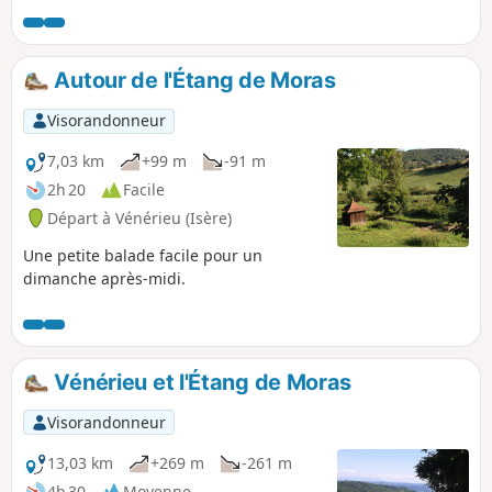
Autour de l'Étang de Moras
Visorandonneur
7,03 km
+99 m
-91 m
2h 20
Facile
Départ à Vénérieu (Isère)
Une petite balade facile pour un
dimanche après-midi.
Vénérieu et l'Étang de Moras
Visorandonneur
13,03 km
+269 m
-261 m
4h 30
Moyenne