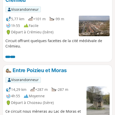
Crémieu
Visorandonneur
5,77 km
+101 m
-99 m
1h 55
Facile
Départ à Crémieu (Isère)
Circuit offrant quelques facettes de la cité médiévale de
Crémieu.
Entre Poizieu et Moras
Visorandonneur
14,29 km
+287 m
-287 m
4h 55
Moyenne
Départ à Chozeau (Isère)
Ce circuit nous mèneras au Lac de Moras et