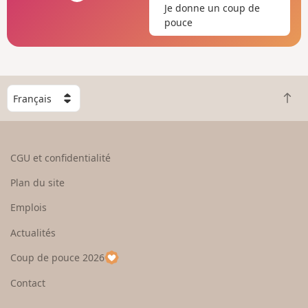
Je donne un coup de
pouce
C
R
h
e
o
t
i
o
s
CGU et confidentialité
u
i
r
s
Plan du site
e
s
n
e
Emplois
h
z
Actualités
a
u
u
n
Coup de pouce 2026
t
p
a
Contact
y
s