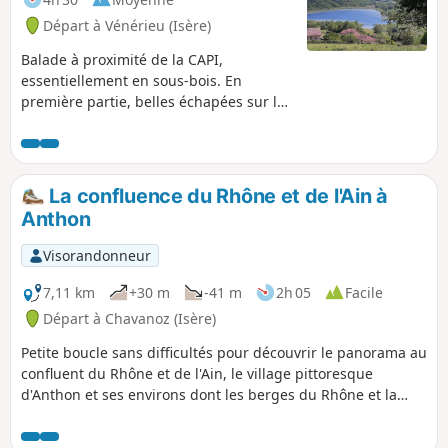
Départ à Vénérieu (Isère)
Balade à proximité de la CAPI,
essentiellement en sous-bois. En
première partie, belles échapées sur la
vallée de la Bourbre, Bourgoin-Jallieu et
l'Isle d'Abeau. Au retour, on longe
l'Étang de Moras mais les roseaux ne
permettent pas d'apercevoir la rive.
La confluence du Rhône et de l'Ain à
Quelques fours banaux et lavoirs
Anthon
agrémentent le parcours. Fléchage
Jaune tout au long du parcours.
Visorandonneur
Compter entre 3 et 4 heures selon votre
rythme et les arrêts photo.
7,11 km
+30 m
-41 m
2h 05
Facile
Départ à Chavanoz (Isère)
Petite boucle sans difficultés pour découvrir le panorama au
confluent du Rhône et de l'Ain, le village pittoresque
d'Anthon et ses environs dont les berges du Rhône et la
belle mairie de Chavanoz.