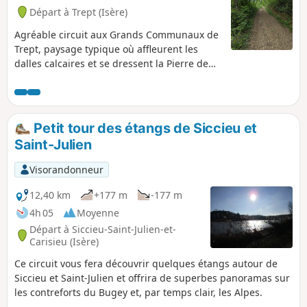
Départ à Trept (Isère)
Agréable circuit aux Grands Communaux de
Trept, paysage typique où affleurent les
dalles calcaires et se dressent la Pierre de
Dieu et celle du Diable. Presque entièrement
sous ombrage et ne présentant aucune
difficulté.
Petit tour des étangs de Siccieu et
Saint-Julien
Visorandonneur
12,40 km
+177 m
-177 m
4h 05
Moyenne
Départ à Siccieu-Saint-Julien-et-
Carisieu (Isère)
Ce circuit vous fera découvrir quelques étangs autour de
Siccieu et Saint-Julien et offrira de superbes panoramas sur
les contreforts du Bugey et, par temps clair, les Alpes.