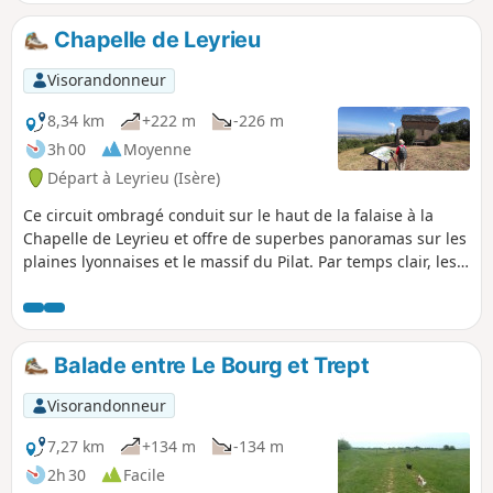
mâchicoulis, domine le paysage.
Chapelle de Leyrieu
Visorandonneur
8,34 km
+222 m
-226 m
3h 00
Moyenne
Départ à Leyrieu (Isère)
Ce circuit ombragé conduit sur le haut de la falaise à la
Chapelle de Leyrieu et offre de superbes panoramas sur les
plaines lyonnaises et le massif du Pilat. Par temps clair, les
Alpes et le massif du Vercors se laisseront découvrir.
Balade entre Le Bourg et Trept
Visorandonneur
7,27 km
+134 m
-134 m
2h 30
Facile