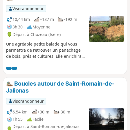
Visorandonneur
10,44 km
+187 m
-192 m
3h 30
Moyenne
Départ à Chozeau (Isère)
Une agréable petite balade qui vous
permettra de retrouver un panachage
de bois, prés et cultures. Elle enrichira
également votre album photos, en
saisissant la faune installée sur l’étang
de Varnieu, situé sur ce parcours, et
l’architecture originale du château de
Boucles autour de Saint-Romain-de-
Bourcieu.
Jalionas
Visorandonneur
6,54 km
+30 m
-30 m
1h 55
Facile
Départ à Saint-Romain-de-Jalionas