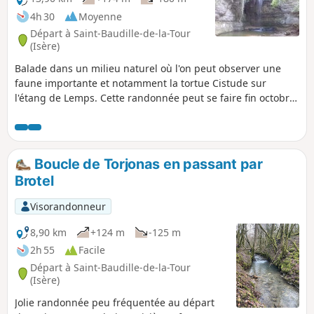
4h 30
Moyenne
Départ à Saint-Baudille-de-la-Tour
(Isère)
Balade dans un milieu naturel où l'on peut observer une
faune importante et notamment la tortue Cistude sur
l'étang de Lemps. Cette randonnée peut se faire fin octobre
début novembre et à cette époque on peut observer les
belles couleurs automnales des cyprès chauves à l'étang de
Surbaix à coté de la cascade de La Roche.
Boucle de Torjonas en passant par
Brotel
Visorandonneur
8,90 km
+124 m
-125 m
2h 55
Facile
Départ à Saint-Baudille-de-la-Tour
(Isère)
Jolie randonnée peu fréquentée au départ