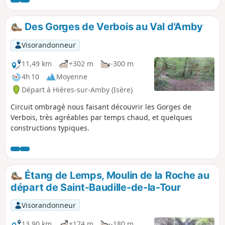
panorama sur le Massif du Pilat, les
Monts du Lyonnais, les plaines
lyonnaises et de l'Ain et les contreforts
Des Gorges de Verbois au Val d'Amby
du Bugey.
Visorandonneur
11,49 km
+302 m
-300 m
4h 10
Moyenne
Départ à Hières-sur-Amby (Isère)
Circuit ombragé nous faisant découvrir les Gorges de
Verbois, très agréables par temps chaud, et quelques
constructions typiques.
Étang de Lemps, Moulin de la Roche au
départ de Saint-Baudille-de-la-Tour
Visorandonneur
13,90 km
+174 m
-180 m