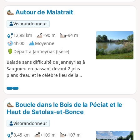
Autour de Malatrait
Visorandonneur
12,98 km
+90 m
-94 m
4h 00
Moyenne
Départ à Janneyrias (Isère)
Balade sans difficulté de Janneyrias à
Saugnieu en passant devant 2 jolis
plans d'eau et le célèbre lieu de la
bataille d'Anthon en 1430.
Boucle dans le Bois de la Péciat et le
Haut de Satolas-et-Bonce
Visorandonneur
8,45 km
+109 m
-107 m