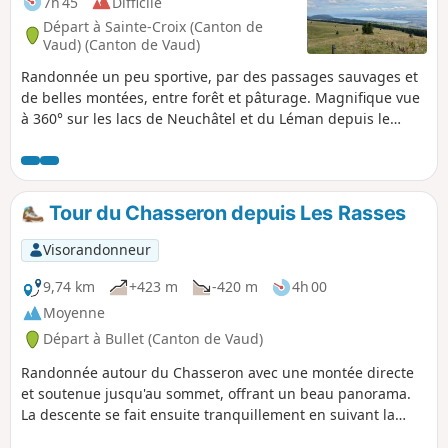
7h 45
Difficile
Départ à Sainte-Croix (Canton de
Vaud) (Canton de Vaud)
Randonnée un peu sportive, par des passages sauvages et
de belles montées, entre forêt et pâturage. Magnifique vue
à 360° sur les lacs de Neuchâtel et du Léman depuis le
Chasseron (alt. 1607 m) ; découvrez aussi la Pierre de Paix
(pierre d'énergie). Passerelles et escaliers au Saut de l'Eau.
Tour du Chasseron depuis Les Rasses
Visorandonneur
9,74 km
+423 m
-420 m
4h 00
Moyenne
Départ à Bullet (Canton de Vaud)
Randonnée autour du Chasseron avec une montée directe
et soutenue jusqu'au sommet, offrant un beau panorama.
La descente se fait ensuite tranquillement en suivant la
ligne de crête, douce et agréable, jusqu'au retour au