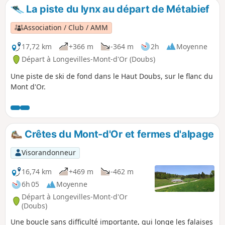
devenue dès le Moyen-Âge un lieu
La piste du lynx au départ de Métabief
important de l’industrie du fer grâce à
ses gisements de minerai de fer et ses
Association / Club / AMM
réserves de bois. Au musée du fer et du
chemin de fer de Vallorbe, vous quittez
17,72 km
+366 m
-364 m
2h
Moyenne
la ville en suivant la rive du Lac du Day.
Départ à Longevilles-Mont-d'Or (Doubs)
L’itinéraire passe ensuite à proximité du
Une piste de ski de fond dans le Haut Doubs, sur le flanc du
viaduc du Day, très beau pont en arc
Mont d'Or.
construit en 1925, avant d'arriver au
barrage du Day qui retient les eaux de
l’Orbe, puis à Ballaigues, située sur le
versant sud de la chaîne du Suchet, au-
dessus du cours de l’Orbe
Crêtes du Mont-d'Or et fermes d'alpage
Visorandonneur
16,74 km
+469 m
-462 m
6h 05
Moyenne
Départ à Longevilles-Mont-d'Or
(Doubs)
Une boucle sans difficulté importante, qui longe les falaises