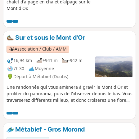
chalet d'alpage en chalet d'alpage sur le
Mont d'Or.
Sur et sous le Mont d'Or
Association / Club / AMM
16,94 km
+941 m
-942 m
7h 30
Moyenne
Départ à Métabief (Doubs)
Une randonnée qui vous amènera à gravir le Mont d'Or et
profiter du panorama, puis de l'observer depuis le bas. Vous
traverserez différents milieux, et donc croiserez une flore
très riche et diversifiée en fonction de la saison.
Métabief - Gros Morond