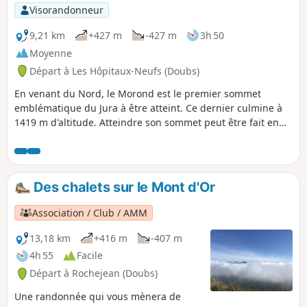
Visorandonneur
9,21 km
+427 m
-427 m
3h 50
Moyenne
Départ à Les Hôpitaux-Neufs (Doubs)
En venant du Nord, le Morond est le premier sommet
emblématique du Jura à être atteint. Ce dernier culmine à
1419 m d'altitude. Atteindre son sommet peut être fait en
une demi-journée depuis Métabief ou les Hôpitaux-Neufs.
L'ascension offre des points de vues remarquables sur la
région et la Suisse, y compris le Lac Léman. Il est possible
de coupler cette balade avec la luge d'été de Métabief ou
Des chalets sur le Mont d'Or
avec la sortie en train touristique démarrant aux Hôpitaux-
Neufs.
Association / Club / AMM
13,18 km
+416 m
-407 m
4h 55
Facile
Départ à Rochejean (Doubs)
Une randonnée qui vous mènera de