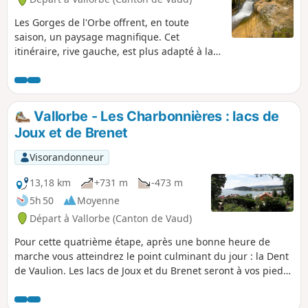
Les Gorges de l'Orbe offrent, en toute
saison, un paysage magnifique. Cet
itinéraire, rive gauche, est plus adapté à la
mauvaise saison que celui de la rive droite.
Pas de grosses difficultés, mais quelques
passages en descente peuvent être délicats
si l'on passe après la pluie, boue, risque de
Vallorbe - Les Charbonnières : lacs de
glissade. Les bâtons ne sont pas superflus,
Joux et de Brenet
raison pour laquelle j'ai classé l'itinéraire en
difficulté moyenne Cet itinéraire recoupe, en
Visorandonneur
partie, l'itinéraire des Gorges de l'Orbe
présent sur le site.
13,18 km
+731 m
-473 m
5h 50
Moyenne
Départ à Vallorbe (Canton de Vaud)
Pour cette quatrième étape, après une bonne heure de
marche vous atteindrez le point culminant du jour : la Dent
de Vaulion. Les lacs de Joux et du Brenet seront à vos pieds.
L’eau de ces deux lacs s'écoule sous terre, modelant la
grotte karstique de l'Orbe, près de Vallorbe. Par temps clair