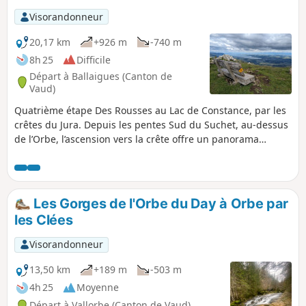
refuges des Mélèzes, de Chaudron et de
Visorandonneur
Chassagne.
20,17 km
+926 m
-740 m
8h 25
Difficile
Départ à Ballaigues (Canton de
Vaud)
Quatrième étape Des Rousses au Lac de Constance, par les
crêtes du Jura. Depuis les pentes Sud du Suchet, au-dessus
de l’Orbe, l’ascension vers la crête offre un panorama
grandiose : Lac de Neuchâtel, plaine et Alpes en toile de
fond. Le sentier traverse les paisibles pâturages jurassiens,
avant d’atteindre le Col de l’Aiguillon, tout proche de la
frontière française, marquée par des obstacles antichars et
Les Gorges de l'Orbe du Day à Orbe par
bunkers. La randonnée se poursuit sur la Crête des
les Clées
Aiguilles de Baulmes, bordée de falaises de 80 mètres, avec
une vue imprenable sur le Mont Blanc, le Léman, la Dôle et
Visorandonneur
le Chasseral. La descente mène à Sainte-Croix, réputée pour
ses boîtes à musique et automates.
13,50 km
+189 m
-503 m
4h 25
Moyenne
Départ à Vallorbe (Canton de Vaud)