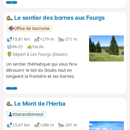
parking. Parcours accessible.
Le sentier des bornes aux Fourgs
Office de tourisme
19,81 km
+279 m
-271 m
6h 25
Facile
Départ à Les Fourgs (Doubs)
Un sentier thématique qui vous fera
découvrir le toit du Doubs tout en
longeant la frontière et ses bornes.
Le Mont de l'Herba
Visorandonneur
15,97 km
+286 m
-291 m