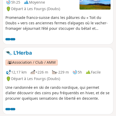
5h 25
Moyenne
Départ à Les Fourgs (Doubs)
Promenade franco-suisse dans les pâtures du « Toit du
Doubs » vers ces anciennes fermes d'alpages où le vacher-
fromager séjournait l’été pour s’occuper du bétail et
fabriquer le fromage. De belles vues sur les monts suisses :
le Chasseron, les Petites Roches, le Cochet et la Montagne
de Baulmes.
L'Herba
Association / Club / AMM
12,17 km
+226 m
-229 m
5h
Facile
Départ à Les Fourgs (Doubs)
Une randonnée en ski de rando nordique, qui permet
d'aller découvrir des coins peu fréquentés en hiver, et de se
procurer quelques sensations de liberté en descente.