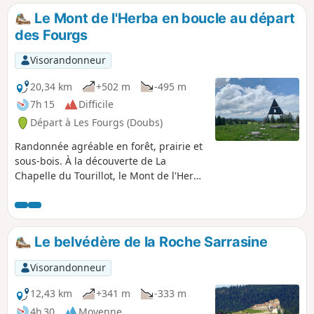
Le Mont de l'Herba en boucle au départ
des Fourgs
Visorandonneur
20,34 km
+502 m
-495 m
7h 15
Difficile
Départ à Les Fourgs (Doubs)
Randonnée agréable en forêt, prairie et
sous-bois. À la découverte de La
Chapelle du Tourillot, le Mont de l'Herba
: panorama à 360°, vue sur la Suisse,
des Aiguilles de Baulmes, du Chasseron
et des éoliennes de Sainte-Croix. N.B.
Vous traverserez beaucoup de champs
Le belvédère de la Roche Sarrasine
avec du bétail. Refermez bien les
barrières, fils, après votre passage. Il y a
Visorandonneur
beaucoup de points de passage, car les
sentiers sont parfois sans balisage, ou à
12,43 km
+341 m
-333 m
peine visibles. Je vous conseille d'avoir
4h 30
Moyenne