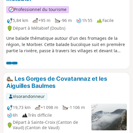
Professionnel du tourisme
5,84 km
+95 m
-96 m
1h 55
Facile
Départ à Métabief (Doubs)
Une balade thématique autour d'un des fromages de la
région, le Morbier. Cette balade bucolique suit en première
partie la rivière, passe à travers les villages et devant la
fromagerie du Mont d'Or puis offre à mi-parcours un joli
point de vue entre forêt et pâturage.
Les Gorges de Covatannaz et les
Aiguilles Baulmes
Visorandonneur
19,73 km
+1 098 m
-1 106 m
6h
Très difficile
Départ à Sainte-Croix (Canton de
Vaud) (Canton de Vaud)