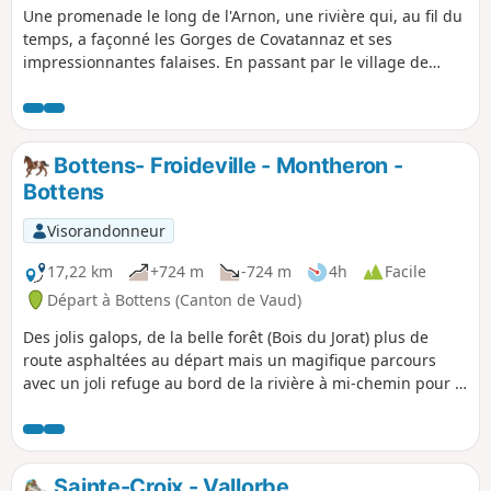
Une promenade le long de l'Arnon, une rivière qui, au fil du
temps, a façonné les Gorges de Covatannaz et ses
impressionnantes falaises. En passant par le village de
Baulmes et en remontant son cours d’eau, la Baumine, en
direction des Aiguilles de Baulmes, ensemble de crêts
culminant à 1560 m. Le cheminement le long de la crête
offre un magnifique panorama à 180° sur les Alpes, le Lac
Bottens- Froideville - Montheron -
de Neuchâtel, le Lac Léman et le plateau Vaudois.
Bottens
Visorandonneur
17,22 km
+724 m
-724 m
4h
Facile
Départ à Bottens (Canton de Vaud)
Des jolis galops, de la belle forêt (Bois du Jorat) plus de
route asphaltées au départ mais un magifique parcours
avec un joli refuge au bord de la rivière à mi-chemin pour le
pique-nique. Attention à adapter et ne pas passer en
bordure de lisère de forêts ou champs s'ils ne sont pas
fauchés!
Sainte-Croix - Vallorbe