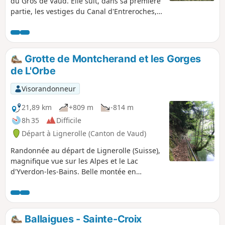
du Gros de Vaud. Elle suit, dans sa première
partie, les vestiges du Canal d'Entreroches,
tentative de joindre le bassin du Rhin à celui
du Rhône au 17e siècle, et se termine en
suivant le Talent.
Grotte de Montcherand et les Gorges
de L'Orbe
Visorandonneur
21,89 km
+809 m
-814 m
8h 35
Difficile
Départ à Lignerolle (Canton de Vaud)
Randonnée au départ de Lignerolle (Suisse),
magnifique vue sur les Alpes et le Lac
d'Yverdon-les-Bains. Belle montée en
direction de Six-Fontaines par un sentier
étroit. Beau site à La Grotte de Montcherand.
Les gorges de l'Orbe par la rive droite, non
sécurisée, sont magnifiques. Vous pourrez
Ballaigues - Sainte-Croix
faire plusieurs pauses agréables aux