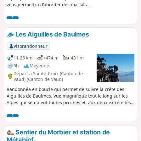
vous permettra d'aborder des massifs et
collines boisées, des étendues dignes
des pays nordiques. L'émerveillement
sera au rendez-vous, n'en doutez pas, et
vous récompensera d'un bel effort.
Les Aiguilles de Baulmes
Visorandonneur
11,26 km
+474 m
-481 m
5h
Moyenne
Départ à Sainte-Croix (Canton de
Vaud) (Canton de Vaud)
Randonnée en boucle qui permet de suivre la crête des
Aiguilles de Baulmes. Vue magnifique tout le long sur les
Alpes qui semblent toutes proches et, aux deux extrémités,
sur certains sommets du Jura. Suivre des traces tout le long
du circuit n'est pas garanti.
Sentier du Morbier et station de
Métabief