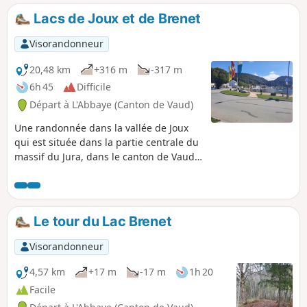
Lacs de Joux et de Brenet
Visorandonneur
20,48 km
+316 m
-317 m
6h 45
Difficile
Départ à L'Abbaye (Canton de Vaud)
Une randonnée dans la vallée de Joux
qui est située dans la partie centrale du
massif du Jura, dans le canton de Vaud
(Suisse), avec deux lacs à découvrir. Le
Lac de Joux, qui est le plus grand plan
d’eau du massif jurassien et remplit le
fond de la vallée de Joux et le Lac
Le tour du Lac Brenet
Brenet, beaucoup plus petit, situé au
Nord-Est.
Visorandonneur
4,57 km
+17 m
-17 m
1h 20
Facile