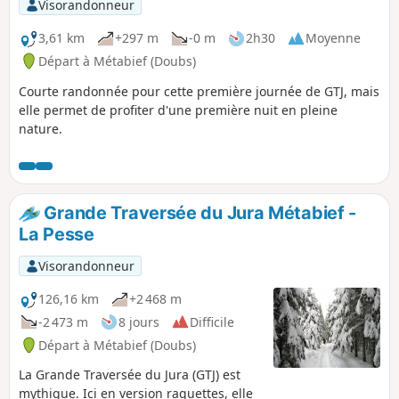
Visorandonneur
3,61 km
+297 m
-0 m
2h30
Moyenne
Départ à Métabief (Doubs)
Courte randonnée pour cette première journée de GTJ, mais
elle permet de profiter d'une première nuit en pleine
nature.
Grande Traversée du Jura Métabief -
La Pesse
Visorandonneur
126,16 km
+2 468 m
-2 473 m
8 jours
Difficile
Départ à Métabief (Doubs)
La Grande Traversée du Jura (GTJ) est
mythique. Ici en version raquettes, elle