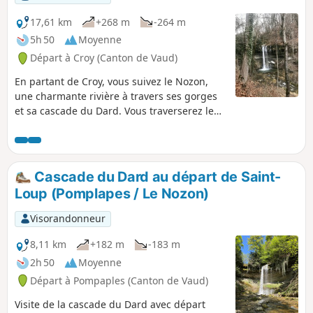
17,61 km
+268 m
-264 m
5h 50
Moyenne
Départ à Croy (Canton de Vaud)
En partant de Croy, vous suivez le Nozon,
une charmante rivière à travers ses gorges
et sa cascade du Dard. Vous traverserez le
joli village de La Sarraz et son château pour
vous rendre ensuite à l'ancienne abbatiale
de Romainmôtier qui fut fondée au milieu
du Ve siècle.
Cascade du Dard au départ de Saint-
Loup (Pomplapes / Le Nozon)
Visorandonneur
8,11 km
+182 m
-183 m
2h 50
Moyenne
Départ à Pompaples (Canton de Vaud)
Visite de la cascade du Dard avec départ