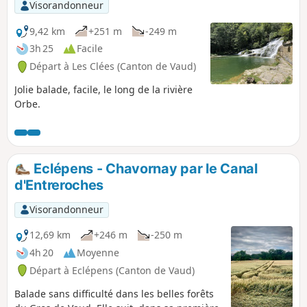
Visorandonneur
9,42 km
+251 m
-249 m
3h 25
Facile
Départ à Les Clées (Canton de Vaud)
Jolie balade, facile, le long de la rivière
Orbe.
Eclépens - Chavornay par le Canal
d'Entreroches
Visorandonneur
12,69 km
+246 m
-250 m
4h 20
Moyenne
Départ à Eclépens (Canton de Vaud)
Balade sans difficulté dans les belles forêts