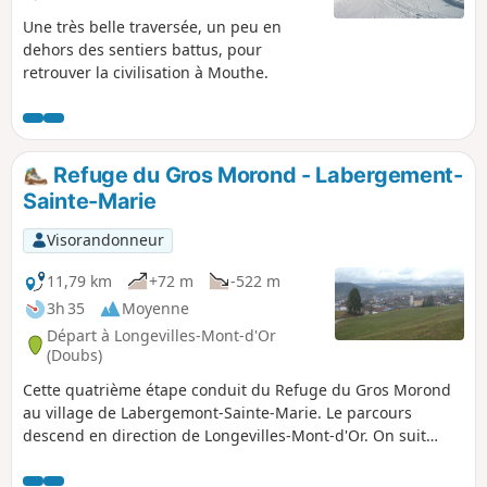
Une très belle traversée, un peu en
dehors des sentiers battus, pour
retrouver la civilisation à Mouthe.
Refuge du Gros Morond - Labergement-
Sainte-Marie
Visorandonneur
11,79 km
+72 m
-522 m
3h 35
Moyenne
Départ à Longevilles-Mont-d'Or
(Doubs)
Cette quatrième étape conduit du Refuge du Gros Morond
au village de Labergemont-Sainte-Marie. Le parcours
descend en direction de Longevilles-Mont-d'Or. On suit
ensuite un sentier étroit le long des gorges du Doubs.
L'arrivée sur Labergement offre une vue magnifique sur les