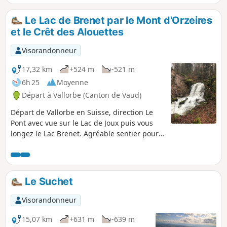
il est possible d'admirer jusqu'à huit lacs.
Le Lac de Brenet par le Mont d'Orzeires
et le Crêt des Alouettes
Visorandonneur
17,32 km
+524 m
-521 m
6h 25
Moyenne
Départ à Vallorbe (Canton de Vaud)
Départ de Vallorbe en Suisse, direction Le
Pont avec vue sur le Lac de Joux puis vous
longez le Lac Brenet. Agréable sentier pour
arriver au Mont d'Orzeires au "Juraparc" :
parc animalier qui abrite des bisons ainsi
que des loups et des ours (visite possible
suivant la saison). Puis un aller/retour au
Le Suchet
Crêt des Alouettes avec vue sur Vallorbe.
Retour sur Vallorbe par un sentier classé
Visorandonneur
difficile, surtout par temps de pluie. Vous
longez le ruisseau des Époisats puis l'Orbe.
15,07 km
+631 m
-639 m