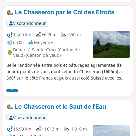
puis vous faites un aller-retour pour voir le
gouffre du Creux des Neiges. Le retour se
Le Chasseron par le Col des Etroits
fait par le Sentier des Bornes.
Visorandonneur
14,65 km
+649 m
-650 m
6h 00
Moyenne
Départ à Sainte-Croix (Canton de
Vaud) (Canton de Vaud)
Belle randonnée entre bois et pâturages agrémentée de
beaux points de vues dont celui du Chasseron (1606m) à
360° sur le côté France et puis aussi coté Suisse avec les
lacs Romands de Neuchatel et du Léman. Suivant les
conditions atmosphériques, on peut voir et admirer les
Alpes bernoises, vaudoises et françaises.
Le Chasseron et le Saut de l'Eau
Visorandonneur
16,99 km
+1 013 m
-1 010 m