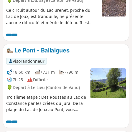
Départ à L'Abbaye (Canton de Vaud)
Ce circuit autour du Lac Brenet, proche du
Lac de Joux, est tranquille, ne présente
aucune difficulté et mérite le détour. Il est
approprié pour une balade en famille même
avec de jeunes enfants.
Le Pont - Ballaigues
Visorandonneur
18,60 km
+731 m
-796 m
7h 25
Difficile
Départ à Le Lieu (Canton de Vaud)
Troisième étape : Des Rousses au Lac de
Constance par les crêtes du Jura. De la
plage du Lac de Joux au Pont, vous
rejoignez Vallorbe par la Dent de
Vaulion (1483 m) avant de longer et
traverser le fleuve de l’Orbe. Vallorbe est