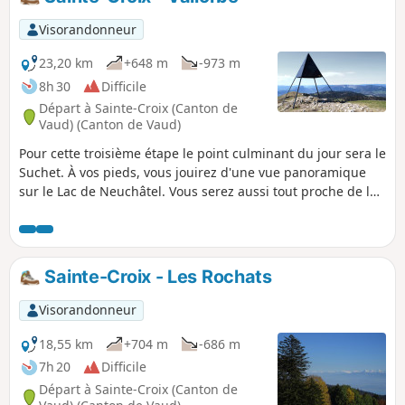
Visorandonneur
23,20 km
+648 m
-973 m
8h 30
Difficile
Départ à Sainte-Croix (Canton de
Vaud) (Canton de Vaud)
Pour cette troisième étape le point culminant du jour sera le
Suchet. À vos pieds, vous jouirez d'une vue panoramique
sur le Lac de Neuchâtel. Vous serez aussi tout proche de la
frontière franco-suisse. À Vallorbe, vous remarquerez la
présence de l'ancien artisanat du chemin de fer.
Sainte-Croix - Les Rochats
Visorandonneur
18,55 km
+704 m
-686 m
7h 20
Difficile
Départ à Sainte-Croix (Canton de