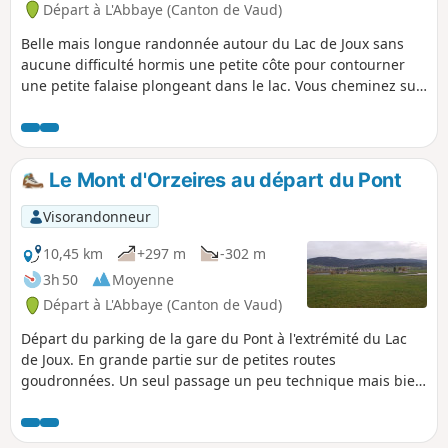
Départ à L'Abbaye (Canton de Vaud)
Belle mais longue randonnée autour du Lac de Joux sans
aucune difficulté hormis une petite côte pour contourner
une petite falaise plongeant dans le lac. Vous cheminez sur
des chemins exceptionnellement bien entretenus, et
fauchés sur les côtés. Vous traversez les zones humides
protégées sur des pontons surélevés. Des bancs
régulièrement installés le long du sentier, de magnifiques
Le Mont d'Orzeires au départ du Pont
tables de pique-nique en fustes entourées de barbecues
vous incitent à la pause et à la contemplation du panorama.
Visorandonneur
Après une courte montée et la traversée d'un petit
lotissement, changement de décor avec traversée de
10,45 km
+297 m
-302 m
pâturages d'estives et de forêt d'épicéas ou vous croisez
3h 50
Moyenne
divers groupes de chamois, peu farouches tant que vous
Départ à L'Abbaye (Canton de Vaud)
êtes discrets et silencieux.
Départ du parking de la gare du Pont à l'extrémité du Lac
de Joux. En grande partie sur de petites routes
goudronnées. Un seul passage un peu technique mais bien
signalé et sécurisé par un câble pour les plus timorés.