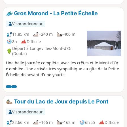
lac de Remoray et de Saint-Point.
Gros Morond - La Petite Échelle
Visorandonneur
11,85 km
+240 m
-406 m
8h
Difficile
Départ à Longevilles-Mont-d'Or
(Doubs)
Une belle journée complète, avec les crêtes et le Mont d'Or
d'emblée. Une arrivée très sympathique au gîte de la Petite
Échelle disposant d'une yourte.
Tour du Lac de Joux depuis Le Pont
Visorandonneur
22,66 km
+166 m
-162 m
6h 55
Difficile