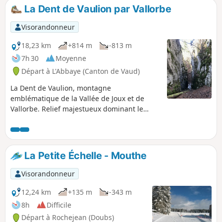
paissent en liberté.
La Dent de Vaulion par Vallorbe
Visorandonneur
18,23 km
+814 m
-813 m
7h 30
Moyenne
Départ à L'Abbaye (Canton de Vaud)
La Dent de Vaulion, montagne
emblématique de la Vallée de Joux et de
Vallorbe. Relief majestueux dominant le
village du Pont, elle culmine à 1482 m
d’altitude. Panorama à 360° qui s’offre à vous
une fois arrivé au sommet. Lorsque le ciel
est dégagé, il est possible d’admirer jusqu’à
La Petite Échelle - Mouthe
huit lacs distincts : les lacs de Neuchâtel,
Bienne et Morat, le Lac Léman, les lacs
Visorandonneur
Brenet et Ter, le Lac de Joux et celui des
Rousses. La chaîne des Alpes et notamment
12,24 km
+135 m
-343 m
le Massif du Mont-Blanc complètent ce
8h
Difficile
paysage idyllique.
Départ à Rochejean (Doubs)