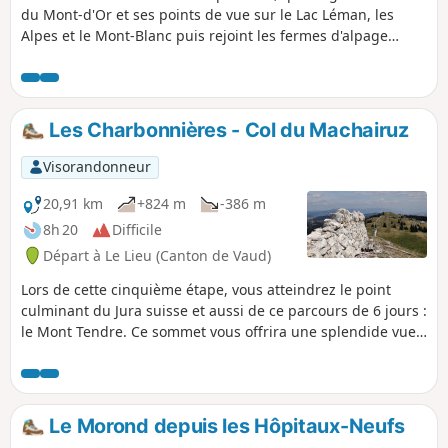
du Mont-d'Or et ses points de vue sur le Lac Léman, les
Alpes et le Mont-Blanc puis rejoint les fermes d'alpage
typiques du Haut-Doubs.
Les Charbonnières - Col du Machairuz
Visorandonneur
20,91 km
+824 m
-386 m
8h 20
Difficile
Départ à Le Lieu (Canton de Vaud)
Lors de cette cinquième étape, vous atteindrez le point
culminant du Jura suisse et aussi de ce parcours de 6 jours :
le Mont Tendre. Ce sommet vous offrira une splendide vue
sur le pays de Vaud, le Lac Léman et les Alpes. Vous
observerez aussi les nombreux "murgers" qui s'étendent
sur des kilomètres. Ce sont des murs empierrés construits
pour délimiter les parcelles ou des enclos pour le parcage
Le Morond depuis les Hôpitaux-Neufs
d'animaux.