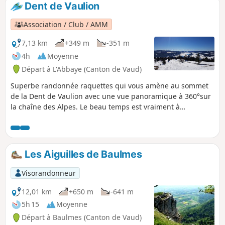
Dent de Vaulion
Association / Club / AMM
7,13 km
+349 m
-351 m
4h
Moyenne
Départ à L'Abbaye (Canton de Vaud)
Superbe randonnée raquettes qui vous amène au sommet
de la Dent de Vaulion avec une vue panoramique à 360°sur
la chaîne des Alpes. Le beau temps est vraiment à
privilégier pour cette balade si l'on veut profiter de la vue
exceptionnelle des Alpes en particulier, sans oublier les
trois lacs : Léman, Joux et Brenet.
Les Aiguilles de Baulmes
Visorandonneur
12,01 km
+650 m
-641 m
5h 15
Moyenne
Départ à Baulmes (Canton de Vaud)