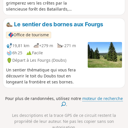
grimperez vers les crêtes par la
silencieuse forêt des Bataillards,
longerez ses falaises calcaires et
abruptes, première pente du Jura,
Le sentier des bornes aux Fourgs
découpées en aiguilles qui vous
offriront des vues sur les Alpes, le Mont
Office de tourisme
Blanc, le Léman et le lac de Neuchâtel.
De l’autre côté, le panorama s’étend de
19,81 km
+279 m
-271 m
La Dôle jusqu’au Chasseral, en passant
6h 25
Facile
par le Suchet et la Dent de Vaulion.
Départ à Les Fourgs (Doubs)
Un sentier thématique qui vous fera
découvrir le toit du Doubs tout en
longeant la frontière et ses bornes.
Pour plus de randonnées, utilisez notre
moteur de recherche
.
Les descriptions et la trace GPS de ce circuit restent la
propriété de leur auteur. Ne pas les copier sans son
autorisation.