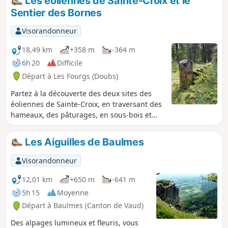
Les éoliennes de Sainte-Croix et le
Sentier des Bornes
Visorandonneur
18,49 km
+358 m
-364 m
6h 20
Difficile
Départ à Les Fourgs (Doubs)
Partez à la découverte des deux sites des
éoliennes de Sainte-Croix, en traversant des
hameaux, des pâturages, en sous-bois et
forêt. Vous passez vers le Mont de la Chèvre,
au Mont des Cerfs (1280 m) et son gîte rural
Les Aiguilles de Baulmes
puis vous faites un aller-retour pour voir le
gouffre du Creux des Neiges. Le retour se
Visorandonneur
fait par le Sentier des Bornes.
12,01 km
+650 m
-641 m
5h 15
Moyenne
Départ à Baulmes (Canton de Vaud)
Des alpages lumineux et fleuris, vous