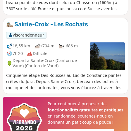
beaux points de vues dont celui du Chasseron (1606m) à
360° sur le côté France et puis aussi coté Suisse avec les
lacs Romands de Neuchatel et du Léman. Suivant les
conditions atmosphériques, on peut voir et admirer les
Sainte-Croix - Les Rochats
Alpes bernoises, vaudoises et françaises.
Visorandonneur
18,55 km
+704 m
-686 m
7h 20
Difficile
Départ à Sainte-Croix (Canton de
Vaud) (Canton de Vaud)
Cinquième étape Des Rousses au Lac de Constance par les
crêtes du Jura. Depuis Sainte-Croix, berceau des boîtes à
musique et des automates, vous vous élancez à travers les
vastes pâturages du Jura vaudois, en direction de la Casba
et des Avattes. Le chemin serpente ensuite vers les Petites
Pour continuer à proposer des
Roches, avant d’atteindre la mystérieuse Pierre de la Paix,
fonctionnalités gratuites et pratiques
un lieu chargé d’énergie et de sérénité. Un dernier effort
en randonnée, soutenez-nous en
vous hisse au sommet du Chasseron, à 1608 m d’altitude, où
donnant un petit coup de pouce !
un panorama grandiose s’ouvre sur la Suisse et la France. À
vos pieds s’étendent le lac de Neuchâtel et, plus au sud, le