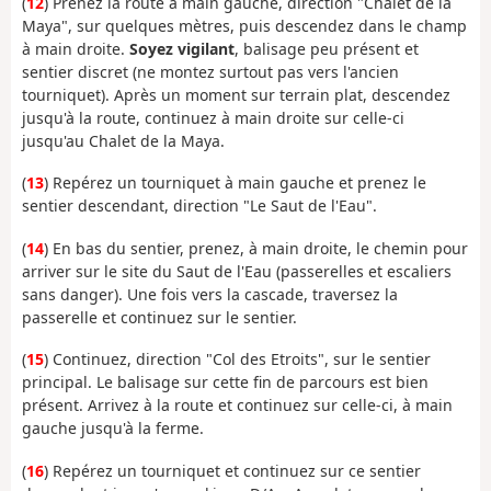
(
12
) Prenez la route à main gauche, direction "Chalet de la
Maya", sur quelques mètres, puis descendez dans le champ
à main droite.
Soyez
vigilant
, balisage peu présent et
sentier discret (ne montez surtout pas vers l'ancien
tourniquet). Après un moment sur terrain plat, descendez
jusqu'à la route, continuez à main droite sur celle-ci
jusqu'au Chalet de la Maya.
(
13
) Repérez un tourniquet à main gauche et prenez le
sentier descendant, direction "Le Saut de l'Eau".
(
14
) En bas du sentier, prenez, à main droite, le chemin pour
arriver sur le site du Saut de l'Eau (passerelles et escaliers
sans danger). Une fois vers la cascade, traversez la
passerelle et continuez sur le sentier.
(
15
) Continuez, direction "Col des Etroits", sur le sentier
principal. Le balisage sur cette fin de parcours est bien
présent. Arrivez à la route et continuez sur celle-ci, à main
gauche jusqu'à la ferme.
(
16
) Repérez un tourniquet et continuez sur ce sentier