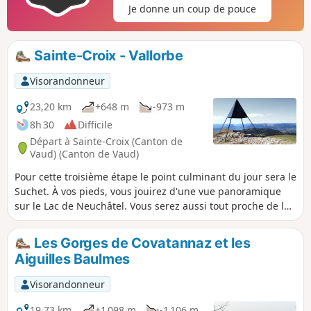
Je donne un coup de pouce
majestueux Léman. Ce sont près de 250 km de crêtes
alpines qui se dessinent à l’horizon, dans une fresque
naturelle à couper le souffle. La descente s’effectue en
Sainte-Croix - Vallorbe
douceur jusqu’au hameau des Rochats, au départ de la
piste de ski de fond des Cluds, où subsiste une ancienne
Visorandonneur
caserne militaire, témoin discret d’un passé oublié.
23,20 km
+648 m
-973 m
8h 30
Difficile
Départ à Sainte-Croix (Canton de
Vaud) (Canton de Vaud)
Pour cette troisième étape le point culminant du jour sera le
Suchet. À vos pieds, vous jouirez d'une vue panoramique
sur le Lac de Neuchâtel. Vous serez aussi tout proche de la
frontière franco-suisse. À Vallorbe, vous remarquerez la
présence de l'ancien artisanat du chemin de fer.
Les Gorges de Covatannaz et les
Aiguilles Baulmes
Visorandonneur
19,73 km
+1 098 m
-1 106 m