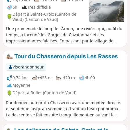
6h
Très difficile
Départ à Sainte-Croix (Canton de
Vaud) (Canton de Vaud)
Une promenade le long de l'Arnon, une rivière qui, au fil du
temps, a façonné les Gorges de Covatannaz et ses
impressionnantes falaises. En passant par le village de
Baulmes et en remontant son cours d’eau, la Baumine, en
direction des Aiguilles de Baulmes, ensemble de crêts
Tour du Chasseron depuis Les Rasses
culminant à 1560 m. Le cheminement le long de la crête
offre un magnifique panorama à 180° sur les Alpes, le Lac
Visorandonneur
de Neuchâtel, le Lac Léman et le plateau Vaudois.
9,74 km
+423 m
-420 m
4h 00
Moyenne
Départ à Bullet (Canton de Vaud)
Randonnée autour du Chasseron avec une montée directe
et soutenue jusqu'au sommet, offrant un beau panorama.
La descente se fait ensuite tranquillement en suivant la
ligne de crête, douce et agréable, jusqu'au retour au
parking. Parcours accessible.