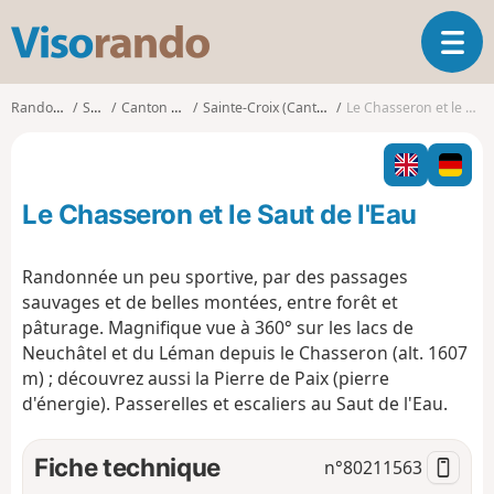
V
O
i
u
s
v
o
Randonnées
Suisse
Canton de Vaud
Sainte-Croix (Canton de Vaud)
Le Chasseron et le Saut de l'Eau
r
r
i
a
r
n
l
d
Le Chasseron et le Saut de l'Eau
a
o
n
a
Randonnée un peu sportive, par des passages
v
sauvages et de belles montées, entre forêt et
i
pâturage.
Magnifique vue à 360° sur les lacs de
g
Neuchâtel et du Léman depuis le Chasseron (alt. 1607
a
t
m) ; découvrez aussi la Pierre de Paix (pierre
i
d'énergie).
Passerelles et escaliers au Saut de l'Eau.
o
n
Fiche technique
n°
80211563