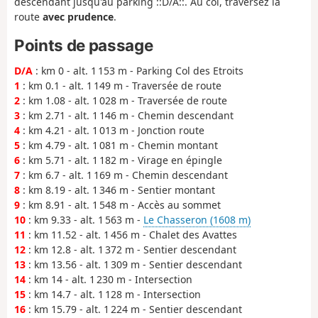
descendant jusqu'au parking ::D/A::. Au col, traversez la
route
avec
prudence
.
Points de passage
D/A
: km 0 - alt. 1 153 m - Parking Col des Etroits
1
: km 0.1 - alt. 1 149 m - Traversée de route
2
: km 1.08 - alt. 1 028 m - Traversée de route
3
: km 2.71 - alt. 1 146 m - Chemin descendant
4
: km 4.21 - alt. 1 013 m - Jonction route
5
: km 4.79 - alt. 1 081 m - Chemin montant
6
: km 5.71 - alt. 1 182 m - Virage en épingle
7
: km 6.7 - alt. 1 169 m - Chemin descendant
8
: km 8.19 - alt. 1 346 m - Sentier montant
9
: km 8.91 - alt. 1 548 m - Accès au sommet
10
: km 9.33 - alt. 1 563 m -
Le Chasseron (1608 m)
11
: km 11.52 - alt. 1 456 m - Chalet des Avattes
12
: km 12.8 - alt. 1 372 m - Sentier descendant
13
: km 13.56 - alt. 1 309 m - Sentier descendant
14
: km 14 - alt. 1 230 m - Intersection
15
: km 14.7 - alt. 1 128 m - Intersection
16
: km 15.79 - alt. 1 224 m - Sentier descendant