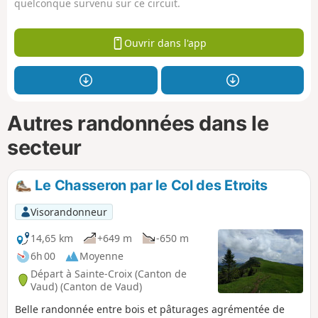
quelconque survenu sur ce circuit.
Ouvrir dans l'app
Autres randonnées dans le
secteur
Le Chasseron par le Col des Etroits
Visorandonneur
14,65 km
+649 m
-650 m
6h 00
Moyenne
Départ à Sainte-Croix (Canton de
Vaud) (Canton de Vaud)
Belle randonnée entre bois et pâturages agrémentée de