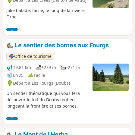
Départ à Les Clées (Canton de Vaud)
Jolie balade, facile, le long de la rivière
Orbe.
Le sentier des bornes aux Fourgs
Office de tourisme
19,81 km
+279 m
-271 m
6h 25
Facile
Départ à Les Fourgs (Doubs)
Un sentier thématique qui vous fera
découvrir le toit du Doubs tout en
longeant la frontière et ses bornes.
Le Mont de l'Herba