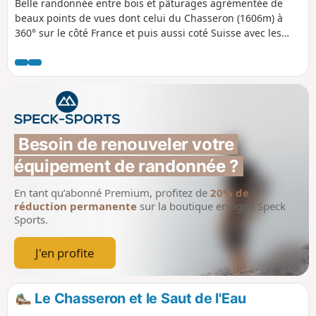
Belle randonnée entre bois et pâturages agrémentée de
caserne militaire, témoin discret d’un passé oublié.
beaux points de vues dont celui du Chasseron (1606m) à
360° sur le côté France et puis aussi coté Suisse avec les
lacs Romands de Neuchatel et du Léman. Suivant les
conditions atmosphériques, on peut voir et admirer les
Alpes bernoises, vaudoises et françaises.
Besoin de renouveler votre 
équipement de randonnée ?
En tant qu’abonné Premium, profitez de
20% de
réduction permanente
sur la boutique en ligne Speck
Sports.
J'en profite
Le Chasseron et le Saut de l'Eau