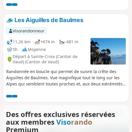
abruptes, première pente du Jura,
découpées en aiguilles qui vous
offriront des vues sur les Alpes, le Mont
Les Aiguilles de Baulmes
Blanc, le Léman et le lac de Neuchâtel.
De l’autre côté, le panorama s’étend de
Visorandonneur
La Dôle jusqu’au Chasseral, en passant
par le Suchet et la Dent de Vaulion.
11,26 km
+474 m
-481 m
5h
Moyenne
Départ à Sainte-Croix (Canton de
Vaud) (Canton de Vaud)
Randonnée en boucle qui permet de suivre la crête des
Aiguilles de Baulmes. Vue magnifique tout le long sur les
Alpes qui semblent toutes proches et, aux deux extrémités,
sur certains sommets du Jura. Suivre des traces tout le long
du circuit n'est pas garanti.
Des offres exclusives réservées
aux membres
Viso
rando
Premium