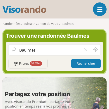
V
O
i
u
s
v
o
Randonnées
Suisse
Canton de Vaud
Baulmes
r
r
i
a
Trouver une randonnée Baulmes
r
n
l
d
a
o
A
V
n
u
i
a
t
d
v
Filtres
Rechercher
NOUVEAU
o
e
i
u
r
g
r
l
a
d
e
t
e
c
i
m
h
Partagez votre position
o
o
a
n
i
m
Avec Visorando Premium, partagez votre
p
position en temps réel à vos proches et