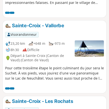
impressionnantes falaises. En passant par le village de
Baulmes et en remontant son cours d’eau, la Baumine, en
direction des Aiguilles de Baulmes, ensemble de crêts
culminant à 1560 m. Le cheminement le long de la crête
offre un magnifique panorama à 180° sur les Alpes, le Lac
Sainte-Croix - Vallorbe
de Neuchâtel, le Lac Léman et le plateau Vaudois.
Visorandonneur
23,20 km
+648 m
-973 m
8h 30
Difficile
Départ à Sainte-Croix (Canton de
Vaud) (Canton de Vaud)
Pour cette troisième étape le point culminant du jour sera le
Suchet. À vos pieds, vous jouirez d'une vue panoramique
sur le Lac de Neuchâtel. Vous serez aussi tout proche de la
frontière franco-suisse. À Vallorbe, vous remarquerez la
présence de l'ancien artisanat du chemin de fer.
Sainte-Croix - Les Rochats