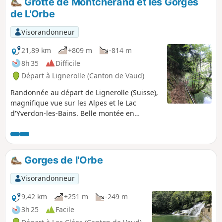
Grotte de Montcherand et les Gorges
de L'Orbe
Visorandonneur
21,89 km
+809 m
-814 m
8h 35
Difficile
Départ à Lignerolle (Canton de Vaud)
Randonnée au départ de Lignerolle (Suisse),
magnifique vue sur les Alpes et le Lac
d'Yverdon-les-Bains. Belle montée en
direction de Six-Fontaines par un sentier
étroit. Beau site à La Grotte de Montcherand.
Les gorges de l'Orbe par la rive droite, non
sécurisée, sont magnifiques. Vous pourrez
Gorges de l'Orbe
faire plusieurs pauses agréables aux
refuges des Mélèzes, de Chaudron et de
Visorandonneur
Chassagne.
9,42 km
+251 m
-249 m
3h 25
Facile