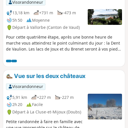
Visorandonneur
13,18 km
+731 m
-473 m
5h 50
Moyenne
Départ à Vallorbe (Canton de Vaud)
Pour cette quatrième étape, après une bonne heure de
marche vous atteindrez le point culminant du jour : la Dent
de Vaulion. Les lacs de Joux et du Brenet seront à vos pieds.
L’eau de ces deux lacs s'écoule sous terre, modelant la
grotte karstique de l'Orbe, près de Vallorbe. Par temps clair
il est possible d'admirer jusqu'à huit lacs.
Vue sur les deux châteaux
Visorandonneur
5,91 km
+227 m
-227 m
2h 20
Facile
Départ à La Cluse-et-Mijoux (Doubs)
Petite randonnée à faire en famille avec
une vue imprenable sur le château de