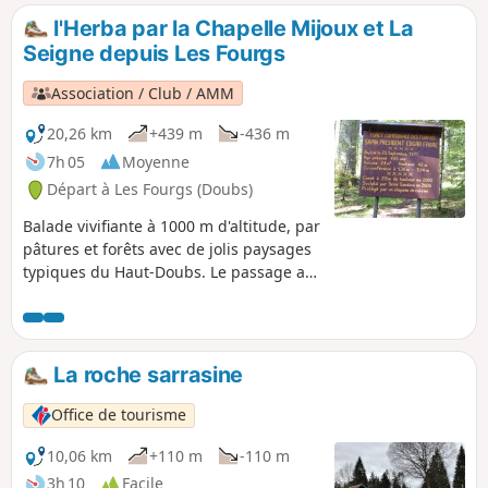
l'Herba par la Chapelle Mijoux et La
Seigne depuis Les Fourgs
Association / Club / AMM
20,26 km
+439 m
-436 m
7h 05
Moyenne
Départ à Les Fourgs (Doubs)
Balade vivifiante à 1000 m d'altitude, par
pâtures et forêts avec de jolis paysages
typiques du Haut-Doubs. Le passage au
centre de biathlon (La Seigne) apporte
une petite note "découverte" avant la
montée sur 2,5 km environ vers le Mont
de L'Herba.
La roche sarrasine
Office de tourisme
10,06 km
+110 m
-110 m
3h 10
Facile