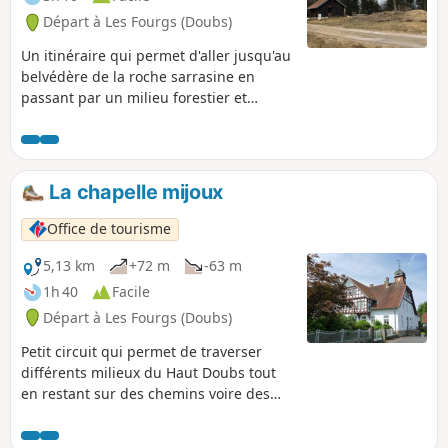
Départ à Les Fourgs (Doubs)
Un itinéraire qui permet d'aller jusqu'au
belvédère de la roche sarrasine en
passant par un milieu forestier et
revenir par une petite route jusqu'au
village des Fourgs.
La chapelle mijoux
Office de tourisme
5,13 km
+72 m
-63 m
1h 40
Facile
Départ à Les Fourgs (Doubs)
Petit circuit qui permet de traverser
différents milieux du Haut Doubs tout
en restant sur des chemins voire des
petites routes. Vous traverserez une
partie du village rue des Fourgs. Bonne