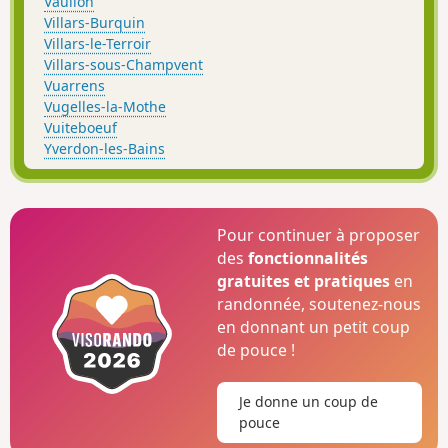
Vaulion
Villars-Burquin
Villars-le-Terroir
Villars-sous-Champvent
Vuarrens
Vugelles-la-Mothe
Vuiteboeuf
Yverdon-les-Bains
Pour continuer à proposer
des
fonctionnalités
gratuites et pratiques
en
randonnée, soutenez-nous
en donnant un petit coup
de pouce !
Je donne un coup de
pouce