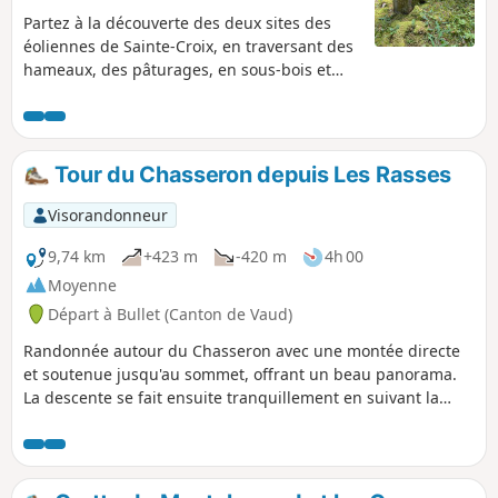
Partez à la découverte des deux sites des
éoliennes de Sainte-Croix, en traversant des
hameaux, des pâturages, en sous-bois et
forêt. Vous passez vers le Mont de la Chèvre,
au Mont des Cerfs (1280 m) et son gîte rural
puis vous faites un aller-retour pour voir le
gouffre du Creux des Neiges. Le retour se
Tour du Chasseron depuis Les Rasses
fait par le Sentier des Bornes.
Visorandonneur
9,74 km
+423 m
-420 m
4h 00
Moyenne
Départ à Bullet (Canton de Vaud)
Randonnée autour du Chasseron avec une montée directe
et soutenue jusqu'au sommet, offrant un beau panorama.
La descente se fait ensuite tranquillement en suivant la
ligne de crête, douce et agréable, jusqu'au retour au
parking. Parcours accessible.