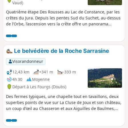
Vaud)
Quatrième étape Des Rousses au Lac de Constance, par les
crêtes du Jura. Depuis les pentes Sud du Suchet, au-dessus
de l’Orbe, l’ascension vers la crête offre un panorama
grandiose : Lac de Neuchâtel, plaine et Alpes en toile de
fond. Le sentier traverse les paisibles pâturages jurassiens,
avant d’atteindre le Col de l’Aiguillon, tout proche de la
frontière française, marquée par des obstacles antichars et
Le belvédère de la Roche Sarrasine
bunkers. La randonnée se poursuit sur la Crête des
Aiguilles de Baulmes, bordée de falaises de 80 mètres, avec
Visorandonneur
une vue imprenable sur le Mont Blanc, le Léman, la Dôle et
le Chasseral. La descente mène à Sainte-Croix, réputée pour
12,43 km
+341 m
-333 m
ses boîtes à musique et automates.
4h 30
Moyenne
Départ à Les Fourgs (Doubs)
Des fermes typiques, une chapelle tout en tavaillons, deux
superbes points de vue sur La Cluse de Joux et son château,
un coup d'œil au Chasseron et aux Aiguilles de Baulmes,
des sapins et l'air tonifiant du Haut-Doubs.