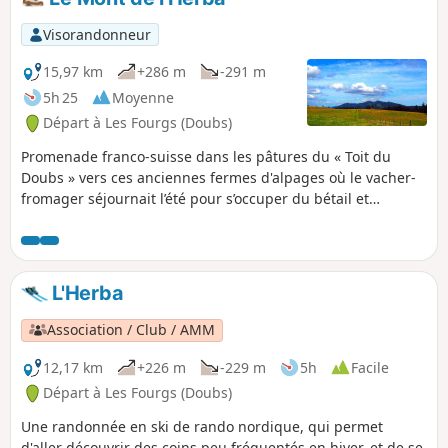
Visorandonneur
15,97 km
+286 m
-291 m
5h 25
Moyenne
Départ à Les Fourgs (Doubs)
Promenade franco-suisse dans les pâtures du « Toit du
Doubs » vers ces anciennes fermes d'alpages où le vacher-
fromager séjournait l’été pour s’occuper du bétail et
fabriquer le fromage. De belles vues sur les monts suisses :
le Chasseron, les Petites Roches, le Cochet et la Montagne
de Baulmes.
L'Herba
Association / Club / AMM
12,17 km
+226 m
-229 m
5h
Facile
Départ à Les Fourgs (Doubs)
Une randonnée en ski de rando nordique, qui permet
d'aller découvrir des coins peu fréquentés en hiver, et de se