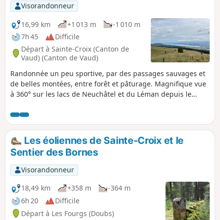
Visorandonneur
16,99 km
+1 013 m
-1 010 m
7h 45
Difficile
Départ à Sainte-Croix (Canton de
Vaud) (Canton de Vaud)
Randonnée un peu sportive, par des passages sauvages et
de belles montées, entre forêt et pâturage. Magnifique vue
à 360° sur les lacs de Neuchâtel et du Léman depuis le
Chasseron (alt. 1607 m) ; découvrez aussi la Pierre de Paix
(pierre d'énergie). Passerelles et escaliers au Saut de l'Eau.
Les éoliennes de Sainte-Croix et le
Sentier des Bornes
Visorandonneur
18,49 km
+358 m
-364 m
6h 20
Difficile
Départ à Les Fourgs (Doubs)