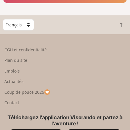
C
R
h
e
o
t
i
o
s
CGU et confidentialité
u
i
r
s
Plan du site
e
s
n
e
Emplois
h
z
Actualités
a
u
u
n
Coup de pouce 2026
t
p
a
Contact
y
s
Téléchargez l'application Visorando et partez à
l'aventure !