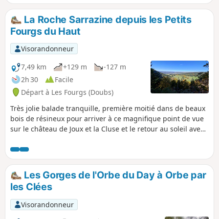
promenade.
La Roche Sarrazine depuis les Petits
Fourgs du Haut
Visorandonneur
7,49 km
+129 m
-127 m
2h 30
Facile
Départ à Les Fourgs (Doubs)
Très jolie balade tranquille, première moitié dans de beaux
bois de résineux pour arriver à ce magnifique point de vue
sur le château de Joux et la Cluse et le retour au soleil avec
belle vue dégagée sur le plateau.
Les Gorges de l'Orbe du Day à Orbe par
les Clées
Visorandonneur