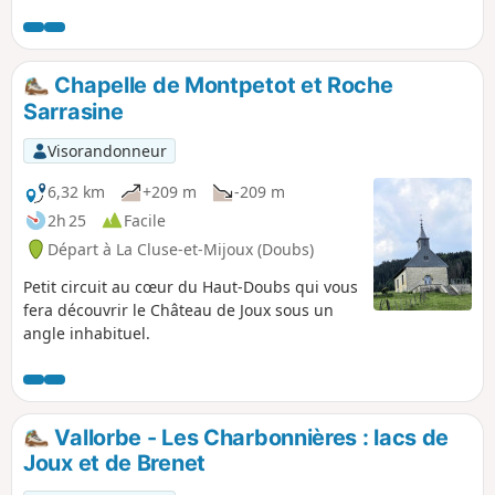
joli village de La Sarraz et son château pour
vous rendre ensuite à l'ancienne abbatiale
de Romainmôtier qui fut fondée au milieu
du Ve siècle.
Chapelle de Montpetot et Roche
Sarrasine
Visorandonneur
6,32 km
+209 m
-209 m
2h 25
Facile
Départ à La Cluse-et-Mijoux (Doubs)
Petit circuit au cœur du Haut-Doubs qui vous
fera découvrir le Château de Joux sous un
angle inhabituel.
Vallorbe - Les Charbonnières : lacs de
Joux et de Brenet