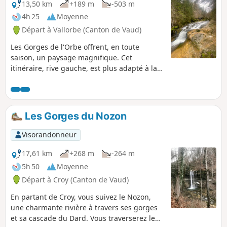
13,50 km
+189 m
-503 m
4h 25
Moyenne
Départ à Vallorbe (Canton de Vaud)
Les Gorges de l'Orbe offrent, en toute
saison, un paysage magnifique. Cet
itinéraire, rive gauche, est plus adapté à la
mauvaise saison que celui de la rive droite.
Pas de grosses difficultés, mais quelques
passages en descente peuvent être délicats
si l'on passe après la pluie, boue, risque de
Les Gorges du Nozon
glissade. Les bâtons ne sont pas superflus,
raison pour laquelle j'ai classé l'itinéraire en
Visorandonneur
difficulté moyenne Cet itinéraire recoupe, en
partie, l'itinéraire des Gorges de l'Orbe
17,61 km
+268 m
-264 m
présent sur le site.
5h 50
Moyenne
Départ à Croy (Canton de Vaud)
En partant de Croy, vous suivez le Nozon,
une charmante rivière à travers ses gorges
et sa cascade du Dard. Vous traverserez le