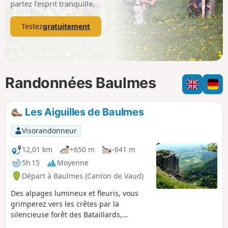
partez l’esprit tranquille.
Testez
gratuitement
Randonnées Baulmes
Les Aiguilles de Baulmes
Visorandonneur
12,01 km
+650 m
-641 m
5h 15
Moyenne
Départ à Baulmes (Canton de Vaud)
Des alpages lumineux et fleuris, vous
grimperez vers les crêtes par la
silencieuse forêt des Bataillards,
longerez ses falaises calcaires et