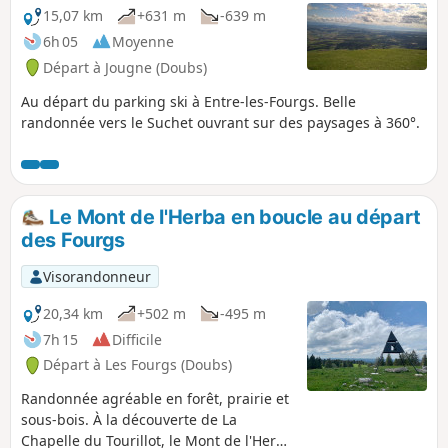
15,07 km
+631 m
-639 m
6h 05
Moyenne
Départ à Jougne (Doubs)
Au départ du parking ski à Entre-les-Fourgs. Belle
randonnée vers le Suchet ouvrant sur des paysages à 360°.
Le Mont de l'Herba en boucle au départ
des Fourgs
Visorandonneur
20,34 km
+502 m
-495 m
7h 15
Difficile
Départ à Les Fourgs (Doubs)
Randonnée agréable en forêt, prairie et
sous-bois. À la découverte de La
Chapelle du Tourillot, le Mont de l'Herba