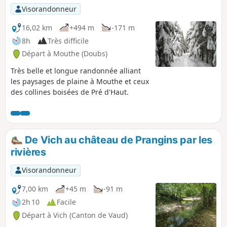
Visorandonneur
16,02 km
+494 m
-171 m
8h
Très difficile
Départ à Mouthe (Doubs)
Très belle et longue randonnée alliant
les paysages de plaine à Mouthe et ceux
des collines boisées de Pré d'Haut.
De Vich au château de Prangins par les
rivières
Visorandonneur
7,00 km
+45 m
-91 m
2h 10
Facile
Départ à Vich (Canton de Vaud)