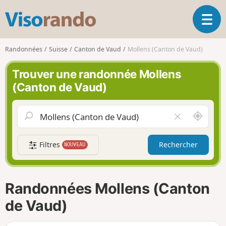
V
O
i
u
s
v
o
Randonnées
Suisse
Canton de Vaud
Mollens (Canton de Vaud)
r
r
i
a
Trouver une randonnée Mollens
r
n
(Canton de Vaud)
l
d
a
o
n
A
V
a
u
i
v
t
d
i
Filtres
Rechercher
NOUVEAU
o
e
g
u
r
a
r
l
t
d
e
i
Randonnées Mollens (Canton
e
c
o
m
h
de Vaud)
n
o
a
i
m