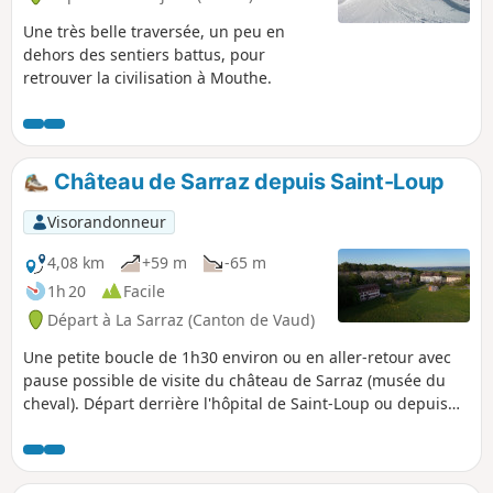
Une très belle traversée, un peu en
dehors des sentiers battus, pour
retrouver la civilisation à Mouthe.
Château de Sarraz depuis Saint-Loup
Visorandonneur
4,08 km
+59 m
-65 m
1h 20
Facile
Départ à La Sarraz (Canton de Vaud)
Une petite boucle de 1h30 environ ou en aller-retour avec
pause possible de visite du château de Sarraz (musée du
cheval). Départ derrière l'hôpital de Saint-Loup ou depuis
son parking supérieur. Depuis le haut de Sarraz, il suffit de
suivre la pancarte orange de chemin pédestre. Le retour
peut se faire par le même chemin que l'allée pour éviter de