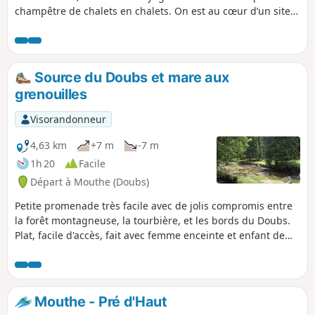
champêtre de chalets en chalets. On est au cœur d’un site
classé Espace Naturel Sensible par le département du
Doubs pour son patrimoine paysager, faunistique,
floristique, et géologique remarquable.
Source du Doubs et mare aux
grenouilles
Visorandonneur
4,63 km
+7 m
-7 m
1h 20
Facile
Départ à Mouthe (Doubs)
Petite promenade très facile avec de jolis compromis entre
la forêt montagneuse, la tourbière, et les bords du Doubs.
Plat, facile d'accès, fait avec femme enceinte et enfant de
2,5 ans...
Mouthe - Pré d'Haut