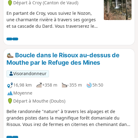
Départ à Croy (Canton de Vaud)
village, possibilité de se garer au-dessus du
cimetière (rue du Four) et de rejoindre le
En partant de Croy, vous suivez le Nozon,
sentier qui suit le Nozon directement en bas
une charmante rivière à travers ses gorges
du cimetière (escalier le long du cimetière).
et sa cascade du Dard. Vous traverserez le
joli village de La Sarraz et son château pour
vous rendre ensuite à l'ancienne abbatiale
de Romainmôtier qui fut fondée au milieu
du Ve siècle.
Boucle dans le Risoux au-dessus de
Mouthe par le Refuge des Mines
Visorandonneur
16,98 km
+358 m
-355 m
5h 50
Moyenne
Départ à Mouthe (Doubs)
Belle randonnée "nature" à travers les alpages et de
grandes pistes dans la magnifique forêt domaniale du
Risoux. Vous irez de fermes en citernes en cheminant dans
une nature sauvage mais entretenue. Un petit détour en
Suisse vous donnera l'occasion d'entrevoir le point