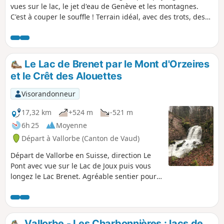
vues sur le lac, le jet d'eau de Genève et les montagnes.
C'est à couper le souffle ! Terrain idéal, avec des trots, des
galops et d'énormes options dans la forêt et alentours.
Le Lac de Brenet par le Mont d'Orzeires
et le Crêt des Alouettes
Visorandonneur
17,32 km
+524 m
-521 m
6h 25
Moyenne
Départ à Vallorbe (Canton de Vaud)
Départ de Vallorbe en Suisse, direction Le
Pont avec vue sur le Lac de Joux puis vous
longez le Lac Brenet. Agréable sentier pour
arriver au Mont d'Orzeires au "Juraparc" :
parc animalier qui abrite des bisons ainsi
que des loups et des ours (visite possible
suivant la saison). Puis un aller/retour au
Vallorbe - Les Charbonnières : lacs de