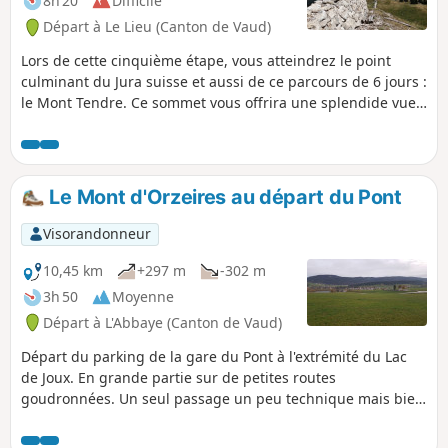
8h 20
Difficile
L’itinéraire passe ensuite à proximité du
Départ à Le Lieu (Canton de Vaud)
viaduc du Day, très beau pont en arc
construit en 1925, avant d'arriver au
Lors de cette cinquième étape, vous atteindrez le point
barrage du Day qui retient les eaux de
culminant du Jura suisse et aussi de ce parcours de 6 jours :
l’Orbe, puis à Ballaigues, située sur le
le Mont Tendre. Ce sommet vous offrira une splendide vue
versant sud de la chaîne du Suchet, au-
sur le pays de Vaud, le Lac Léman et les Alpes. Vous
dessus du cours de l’Orbe
observerez aussi les nombreux "murgers" qui s'étendent
sur des kilomètres. Ce sont des murs empierrés construits
pour délimiter les parcelles ou des enclos pour le parcage
Le Mont d'Orzeires au départ du Pont
d'animaux.
Visorandonneur
10,45 km
+297 m
-302 m
3h 50
Moyenne
Départ à L'Abbaye (Canton de Vaud)
Départ du parking de la gare du Pont à l'extrémité du Lac
de Joux. En grande partie sur de petites routes
goudronnées. Un seul passage un peu technique mais bien
signalé et sécurisé par un câble pour les plus timorés.