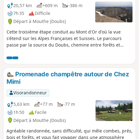
présent sur le site.
20,57 km
+609 m
-386 m
7h 35
Difficile
Départ à Mouthe (Doubs)
Cette troisième étape conduit au Mont d'Or d'où la vue
s'étend sur les Alpes Françaises et Suisses. Le parcours
passe par la source du Doubs, chemine entre forêts et
alpages et monte jusqu'au sommet du Mont d'Or avant de
redescendre au refuge CAF du Gros Morond.
Promenade champêtre autour de Chez
Mimi
Visorandonneur
5,63 km
+77 m
-77 m
1h 50
Facile
Départ à Mouthe (Doubs)
Agréable randonnée, sans difficulté, qui mêle combes, prés,
bois et forêts, et vous fait voyager dans une atmosphère