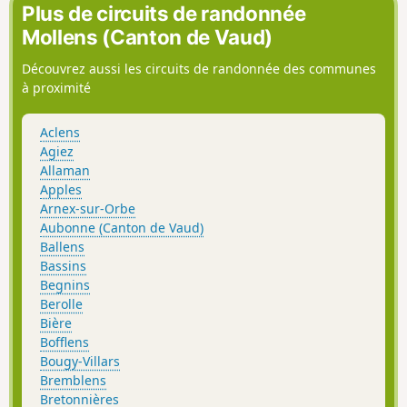
Plus de circuits de randonnée
Mollens (Canton de Vaud)
Découvrez aussi les circuits de randonnée des communes
à proximité
Aclens
Agiez
Allaman
Apples
Arnex-sur-Orbe
Aubonne (Canton de Vaud)
Ballens
Bassins
Begnins
Berolle
Bière
Bofflens
Bougy-Villars
Bremblens
Bretonnières