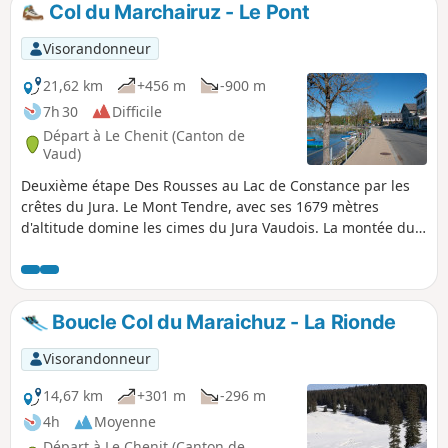
Col du Marchairuz - Le Pont
p
Visorandonneur
21,62 km
+456 m
-900 m
7h 30
Difficile
Départ à Le Chenit (Canton de
Vaud)
Deuxième étape Des Rousses au Lac de Constance par les
crêtes du Jura. Le Mont Tendre, avec ses 1679 mètres
d'altitude domine les cimes du Jura Vaudois. La montée du
Col du Marchairuz vers le Col du Mont Tendre traverse un
paysage qui ressemble à un parc. Depuis le sommet du
Mont Tendre, la vue est très belle. Découvrez la Savoie, les
Alpes Bernoises, les Vosges et La Dôle. Peu après le
Boucle Col du Maraichuz - La Rionde
sommet, se trouve le Chalet du Mont Tendre. Depuis la
terrasse la vue panoramique sur le Lac Léman et les Alpes
Visorandonneur
est magnifique. Ici la restauration est délicieuse. Puis la
descente commence jusqu'au bord du Lac de Joux. Pour
14,67 km
+301 m
-296 m
arriver au niveau du lac, il y a quelques descentes à
4h
Moyenne
vaincre. Les portions sont rustiques, variées et bien
Départ à Le Chenit (Canton de