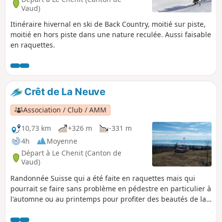
abondantes.
Vaud)
Itinéraire hivernal en ski de Back Country, moitié sur piste,
moitié en hors piste dans une nature reculée. Aussi faisable
en raquettes.
Crêt de La Neuve
Association / Club / AMM
10,73 km
+326 m
-331 m
4h
Moyenne
Départ à Le Chenit (Canton de
Vaud)
Randonnée Suisse qui a été faite en raquettes mais qui
pourrait se faire sans problème en pédestre en particulier à
l'automne ou au printemps pour profiter des beautés de la
nature. Le Col du Marchairuz relie la vallée de Joux au Lac
Léman.