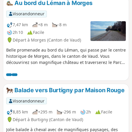
Au bord du Léman à Morges
Visorandonneur
7,47 km
+8 m
-8 m
2h 10
Facile
Départ à Morges (Canton de Vaud)
Belle promenade au bord du Léman, qui passe par le centre
historique de Morges, dans le canton de Vaud. Vous
découvrirez son magnifique château et traverserez le Parc
de l'indépendance qui abrite la fête de la tulipe au
printemps. Par beau temps vous pourrez aussi admirer les
sommets des alpes françaises.
Balade vers Burtigny par Maison Rouge
Visorandonneur
8,85 km
+295 m
-296 m
2h
Facile
Départ à Burtigny (Canton de Vaud)
Jolie balade à cheval avec de magnifiques paysages, des