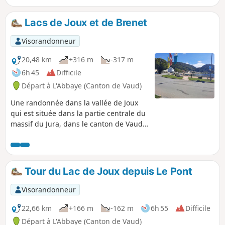
Lacs de Joux et de Brenet
Visorandonneur
20,48 km
+316 m
-317 m
6h 45
Difficile
Départ à L'Abbaye (Canton de Vaud)
Une randonnée dans la vallée de Joux
qui est située dans la partie centrale du
massif du Jura, dans le canton de Vaud
(Suisse), avec deux lacs à découvrir. Le
Lac de Joux, qui est le plus grand plan
d’eau du massif jurassien et remplit le
fond de la vallée de Joux et le Lac
Tour du Lac de Joux depuis Le Pont
Brenet, beaucoup plus petit, situé au
Nord-Est.
Visorandonneur
22,66 km
+166 m
-162 m
6h 55
Difficile
Départ à L'Abbaye (Canton de Vaud)