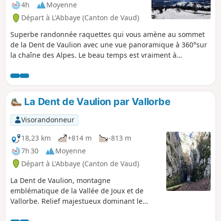
4h
Moyenne
Départ à L'Abbaye (Canton de Vaud)
Superbe randonnée raquettes qui vous amène au sommet
de la Dent de Vaulion avec une vue panoramique à 360°sur
la chaîne des Alpes. Le beau temps est vraiment à
privilégier pour cette balade si l'on veut profiter de la vue
exceptionnelle des Alpes en particulier, sans oublier les
trois lacs : Léman, Joux et Brenet.
La Dent de Vaulion par Vallorbe
Visorandonneur
18,23 km
+814 m
-813 m
7h 30
Moyenne
Départ à L'Abbaye (Canton de Vaud)
La Dent de Vaulion, montagne
emblématique de la Vallée de Joux et de
Vallorbe. Relief majestueux dominant le
village du Pont, elle culmine à 1482 m