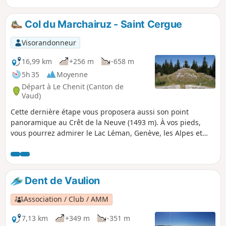
Col du Marchairuz - Saint Cergue
Visorandonneur
16,99 km
+256 m
-658 m
5h 35
Moyenne
Départ à Le Chenit (Canton de
Vaud)
Cette dernière étape vous proposera aussi son point
panoramique au Crêt de la Neuve (1493 m). À vos pieds,
vous pourrez admirer le Lac Léman, Genève, les Alpes et
même le Mont Blanc. Lors de la descente, une halte
s'impose aux ruines du couvent d’Oujon, ancienne
chartreuse.
Dent de Vaulion
Association / Club / AMM
7,13 km
+349 m
-351 m