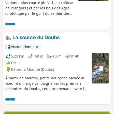
Variante plus courte (de Vich au château
de Prangins ) et par les bois des Ages
(plutôt que par le golf) du sentier des
Toblerones qui suit les berges de la
Serine, puis de la Promenthouse
La source du Doubs
Visorandonneur
5,23 km
+68 m
-63 m
1h 40
Facile
Départ à Mouthe (Doubs)
À partir de Mouthe, petite bourgade nichée au
coeur d'un large val baigné par les premiers
méandres du Doubs, cette promenade invite le
passant à découvrir la résurgence de cette
rivière inscrite à l'inventaire des sites naturels
du département puis la tourbière du Moutat.