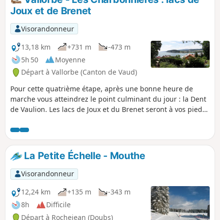
Crêt des Alouettes avec vue sur Vallorbe.
Joux et de Brenet
Retour sur Vallorbe par un sentier classé
difficile, surtout par temps de pluie. Vous
Visorandonneur
longez le ruisseau des Époisats puis l'Orbe.
13,18 km
+731 m
-473 m
5h 50
Moyenne
Départ à Vallorbe (Canton de Vaud)
Pour cette quatrième étape, après une bonne heure de
marche vous atteindrez le point culminant du jour : la Dent
de Vaulion. Les lacs de Joux et du Brenet seront à vos pieds.
L’eau de ces deux lacs s'écoule sous terre, modelant la
grotte karstique de l'Orbe, près de Vallorbe. Par temps clair
il est possible d'admirer jusqu'à huit lacs.
La Petite Échelle - Mouthe
Visorandonneur
12,24 km
+135 m
-343 m
8h
Difficile
Départ à Rochejean (Doubs)