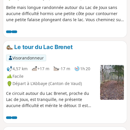
Belle mais longue randonnée autour du Lac de Joux sans
aucune difficulté hormis une petite côte pour contourner
une petite falaise plongeant dans le lac. Vous cheminez sur
des chemins exceptionnellement bien entretenus, et
fauchés sur les côtés. Vous traversez les zones humides
protégées sur des pontons surélevés. Des bancs
régulièrement installés le long du sentier, de magnifiques
Le tour du Lac Brenet
tables de pique-nique en fustes entourées de barbecues
vous incitent à la pause et à la contemplation du panorama.
Visorandonneur
Après une courte montée et la traversée d'un petit
lotissement, changement de décor avec traversée de
4,57 km
+17 m
-17 m
1h 20
pâturages d'estives et de forêt d'épicéas ou vous croisez
Facile
divers groupes de chamois, peu farouches tant que vous
Départ à L'Abbaye (Canton de Vaud)
êtes discrets et silencieux.
Ce circuit autour du Lac Brenet, proche du
Lac de Joux, est tranquille, ne présente
aucune difficulté et mérite le détour. Il est
approprié pour une balade en famille même
avec de jeunes enfants.