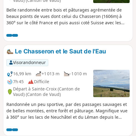
Vaud) (Canton de Vaud)
Belle randonnée entre bois et pâturages agrémentée de
beaux points de vues dont celui du Chasseron (1606m) à
360° sur le côté France et puis aussi coté Suisse avec les
lacs Romands de Neuchatel et du Léman. Suivant les
conditions atmosphériques, on peut voir et admirer les
Alpes bernoises, vaudoises et françaises.
Le Chasseron et le Saut de l'Eau
Visorandonneur
16,99 km
+1 013 m
-1 010 m
7h 45
Difficile
Départ à Sainte-Croix (Canton de
Vaud) (Canton de Vaud)
Randonnée un peu sportive, par des passages sauvages et
de belles montées, entre forêt et pâturage. Magnifique vue
à 360° sur les lacs de Neuchâtel et du Léman depuis le
Chasseron (alt. 1607 m) ; découvrez aussi la Pierre de Paix
(pierre d'énergie). Passerelles et escaliers au Saut de l'Eau.