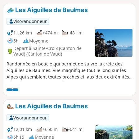
Les Aiguilles de Baulmes
Visorandonneur
11,26 km
+474 m
-481 m
5h
Moyenne
Départ à Sainte-Croix (Canton de
Vaud) (Canton de Vaud)
Randonnée en boucle qui permet de suivre la crête des
Aiguilles de Baulmes. Vue magnifique tout le long sur les
Alpes qui semblent toutes proches et, aux deux extrémités,
sur certains sommets du Jura. Suivre des traces tout le long
du circuit n'est pas garanti.
Les Aiguilles de Baulmes
Visorandonneur
12,01 km
+650 m
-641 m
5h 15
Moyenne