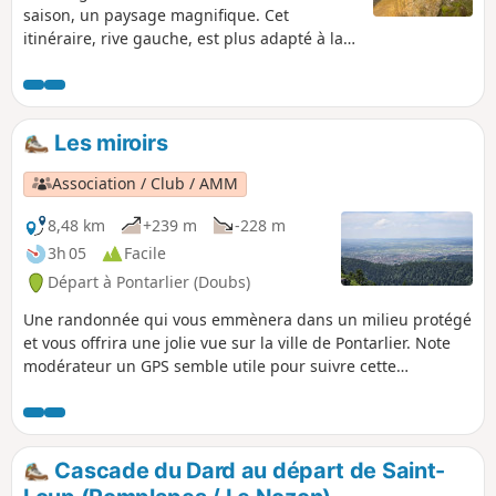
saison, un paysage magnifique. Cet
itinéraire, rive gauche, est plus adapté à la
mauvaise saison que celui de la rive droite.
Pas de grosses difficultés, mais quelques
passages en descente peuvent être délicats
si l'on passe après la pluie, boue, risque de
Les miroirs
glissade. Les bâtons ne sont pas superflus,
raison pour laquelle j'ai classé l'itinéraire en
Association / Club / AMM
difficulté moyenne Cet itinéraire recoupe, en
partie, l'itinéraire des Gorges de l'Orbe
8,48 km
+239 m
-228 m
présent sur le site.
3h 05
Facile
Départ à Pontarlier (Doubs)
Une randonnée qui vous emmènera dans un milieu protégé
et vous offrira une jolie vue sur la ville de Pontarlier. Note
modérateur un GPS semble utile pour suivre cette
randonnée, voir les avis
Cascade du Dard au départ de Saint-