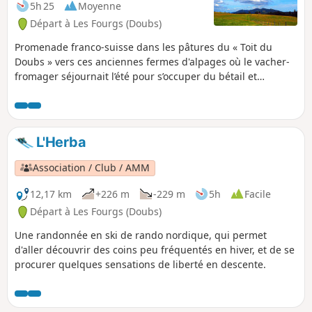
5h 25
Moyenne
Départ à Les Fourgs (Doubs)
Promenade franco-suisse dans les pâtures du « Toit du
Doubs » vers ces anciennes fermes d'alpages où le vacher-
fromager séjournait l’été pour s’occuper du bétail et
fabriquer le fromage. De belles vues sur les monts suisses :
le Chasseron, les Petites Roches, le Cochet et la Montagne
de Baulmes.
L'Herba
Association / Club / AMM
12,17 km
+226 m
-229 m
5h
Facile
Départ à Les Fourgs (Doubs)
Une randonnée en ski de rando nordique, qui permet
d'aller découvrir des coins peu fréquentés en hiver, et de se
procurer quelques sensations de liberté en descente.