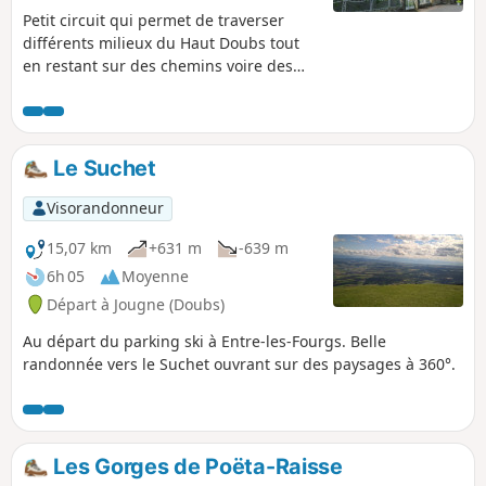
Petit circuit qui permet de traverser
différents milieux du Haut Doubs tout
en restant sur des chemins voire des
petites routes. Vous traverserez une
partie du village rue des Fourgs. Bonne
promenade.
Le Suchet
Visorandonneur
15,07 km
+631 m
-639 m
6h 05
Moyenne
Départ à Jougne (Doubs)
Au départ du parking ski à Entre-les-Fourgs. Belle
randonnée vers le Suchet ouvrant sur des paysages à 360°.
Les Gorges de Poëta-Raisse