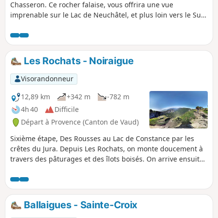
Chasseron. Ce rocher falaise, vous offrira une vue
imprenable sur le Lac de Neuchâtel, et plus loin vers le Sud
le Lac Léman. Vous profiterez aussi d'une vue sur de
nombreux sommets alpins au loin, se dégageant de
l'horizon.
Les Rochats - Noiraigue
Visorandonneur
12,89 km
+342 m
-782 m
4h 40
Difficile
Départ à Provence (Canton de Vaud)
Sixième étape, Des Rousses au Lac de Constance par les
crêtes du Jura. Depuis Les Rochats, on monte doucement à
travers des pâturages et des îlots boisés. On arrive ensuite
face à l'impressionnant cirque rocheux du Creux du Van.
Depuis les hauteurs, la vue sur le Lac de Neuchâtel est
splendide. Puis, en empruntant le Sentier des Quatorze
Contours, on descend vers Noiraigue, entourée par deux
Ballaigues - Sainte-Croix
merveilles naturelles : le cirque rocheux du Creux du Van et