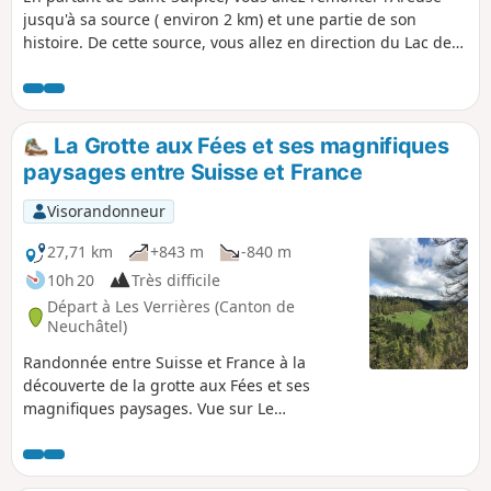
jusqu'à sa source ( environ 2 km) et une partie de son
histoire. De cette source, vous allez en direction du Lac des
Taillères. Sur le parcours, 500 m avant la Grotte de la
Baume, commence un chemin enchanté ou de nombreuses
sculptures créées par la famille Gfeller ornent les abord de
celui-ci. Du lac, c'est un retour par Fleurier à travers pâtures
La Grotte aux Fées et ses magnifiques
et forêts.
paysages entre Suisse et France
Visorandonneur
27,71 km
+843 m
-840 m
10h 20
Très difficile
Départ à Les Verrières (Canton de
Neuchâtel)
Randonnée entre Suisse et France à la
découverte de la grotte aux Fées et ses
magnifiques paysages. Vue sur Le
Chasseron, La Maya, Les Praises, Ste-Croix,
Le Mont des Cerfs, La Gittaz Dessus et Le
Suchet. Les éoliennes de Ste-croix seront