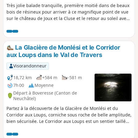
Très jolie balade tranquille, première moitié dans de beaux
bois de résineux pour arriver à ce magnifique point de vue
sur le château de Joux et la Cluse et le retour au soleil avec
belle vue dégagée sur le plateau.
La Glacière de Monlési et le Corridor
aux Loups dans le Val de Travers
Visorandonneur
18,72 km
+584 m
-581 m
7h 00
Moyenne
Départ à Boveresse (Canton de
Neuchâtel)
Partez à la découverte de la Glacière de Monlési et du
Corridor aux Loups, corniche sous roche de belle amplitude,
bien sécurisée. Le Corridor aux Loups est un sentier taillé
par la nature dans un banc rocheux, cette longue corniche
s'est creusée à tel point que l'ont peut y marcher. L'accès ne