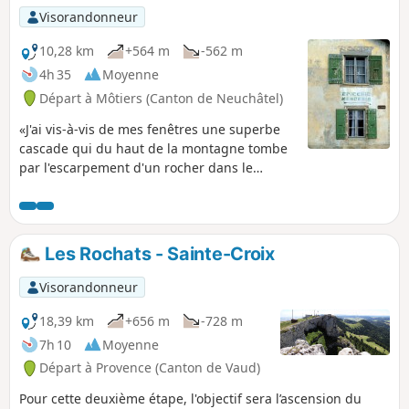
Visorandonneur
10,28 km
+564 m
-562 m
4h 35
Moyenne
Départ à Môtiers (Canton de Neuchâtel)
«J'ai vis-à-vis de mes fenêtres une superbe
cascade qui du haut de la montagne tombe
par l'escarpement d'un rocher dans le
vallon, avec un bruit qui se fait entendre au
loin, surtout quand les eaux sont grandes»,
écrivait Rousseau. De cascade en cascade, le
long de ces gorges impressionnantes et
Les Rochats - Sainte-Croix
abruptes qui inspiraient autrefois la crainte
(poëta du latin putidus signifie altéré,
Visorandonneur
puant), ce sentier vous fera vivre un
enchantement, entre roches et eau.
18,39 km
+656 m
-728 m
7h 10
Moyenne
Départ à Provence (Canton de Vaud)
Pour cette deuxième étape, l'objectif sera l’ascension du