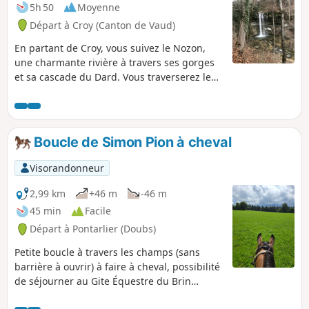
5h 50
Moyenne
Départ à Croy (Canton de Vaud)
En partant de Croy, vous suivez le Nozon,
une charmante rivière à travers ses gorges
et sa cascade du Dard. Vous traverserez le
joli village de La Sarraz et son château pour
vous rendre ensuite à l'ancienne abbatiale
de Romainmôtier qui fut fondée au milieu
du Ve siècle.
Boucle de Simon Pion à cheval
Visorandonneur
2,99 km
+46 m
-46 m
45 min
Facile
Départ à Pontarlier (Doubs)
Petite boucle à travers les champs (sans
barrière à ouvrir) à faire à cheval, possibilité
de séjourner au Gite Équestre du Brin
d'Herbe. Attention : circuit uniquement