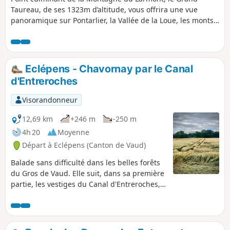
Taureau, de ses 1323m d’altitude, vous offrira une vue
panoramique sur Pontarlier, la Vallée de la Loue, les monts
jurassiens (les Aiguilles de Baulmes, le Suchet, le Mont
d'Or), les Alpes et le Mont Blanc par beau temps. Parcours
équilibré pour profiter de la fraîcheur de belles sapinières
et de l’ensoleillement de ces alpages parsemés de
Eclépens - Chavornay par le Canal
gentianes, accompagnés de la musique de nos clarines.
d'Entreroches
Visorandonneur
12,69 km
+246 m
-250 m
4h 20
Moyenne
Départ à Eclépens (Canton de Vaud)
Balade sans difficulté dans les belles forêts
du Gros de Vaud. Elle suit, dans sa première
partie, les vestiges du Canal d'Entreroches,
tentative de joindre le bassin du Rhin à celui
du Rhône au 17e siècle, et se termine en
suivant le Talent.