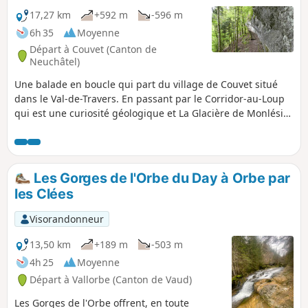
ouvrir et, surtout, refermer les quelques
17,27 km
+592 m
-596 m
barrières qui croiseront votre route.
6h 35
Moyenne
Départ à Couvet (Canton de
Neuchâtel)
Une balade en boucle qui part du village de Couvet situé
dans le Val-de-Travers. En passant par le Corridor-au-Loup
qui est une curiosité géologique et La Glacière de Monlési
est une réserve naturelle protégée, un phénomène
géologique unique. Une grotte est une doline karstique qui
contient trois puits, menant à une grande salle remplie de
glace où l'on trouve des stalagmites et les stalactites de
Les Gorges de l'Orbe du Day à Orbe par
glace.
les Clées
Visorandonneur
13,50 km
+189 m
-503 m
4h 25
Moyenne
Départ à Vallorbe (Canton de Vaud)
Les Gorges de l'Orbe offrent, en toute