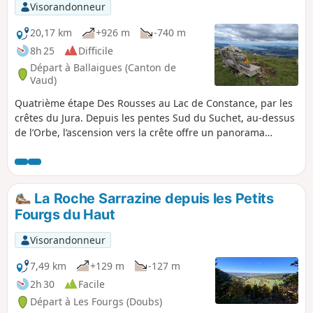
les Gorges de l’Areuse.
Visorandonneur
20,17 km
+926 m
-740 m
8h 25
Difficile
Départ à Ballaigues (Canton de
Vaud)
Quatrième étape Des Rousses au Lac de Constance, par les
crêtes du Jura. Depuis les pentes Sud du Suchet, au-dessus
de l’Orbe, l’ascension vers la crête offre un panorama
grandiose : Lac de Neuchâtel, plaine et Alpes en toile de
fond. Le sentier traverse les paisibles pâturages jurassiens,
avant d’atteindre le Col de l’Aiguillon, tout proche de la
frontière française, marquée par des obstacles antichars et
La Roche Sarrazine depuis les Petits
bunkers. La randonnée se poursuit sur la Crête des
Fourgs du Haut
Aiguilles de Baulmes, bordée de falaises de 80 mètres, avec
une vue imprenable sur le Mont Blanc, le Léman, la Dôle et
Visorandonneur
le Chasseral. La descente mène à Sainte-Croix, réputée pour
ses boîtes à musique et automates.
7,49 km
+129 m
-127 m
2h 30
Facile
Départ à Les Fourgs (Doubs)