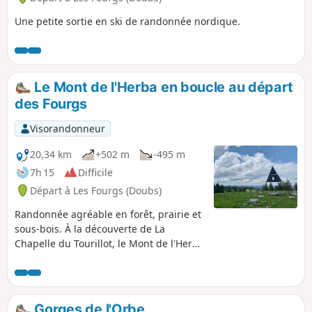
Une petite sortie en ski de randonnée nordique.
Le Mont de l'Herba en boucle au départ
des Fourgs
Visorandonneur
20,34 km
+502 m
-495 m
7h 15
Difficile
Départ à Les Fourgs (Doubs)
Randonnée agréable en forêt, prairie et
sous-bois. À la découverte de La
Chapelle du Tourillot, le Mont de l'Herba
: panorama à 360°, vue sur la Suisse,
des Aiguilles de Baulmes, du Chasseron
et des éoliennes de Sainte-Croix. N.B.
Vous traverserez beaucoup de champs
Gorges de l'Orbe