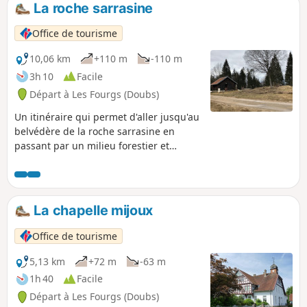
de L'Herba.
La roche sarrasine
Office de tourisme
10,06 km
+110 m
-110 m
3h 10
Facile
Départ à Les Fourgs (Doubs)
Un itinéraire qui permet d'aller jusqu'au
belvédère de la roche sarrasine en
passant par un milieu forestier et
revenir par une petite route jusqu'au
village des Fourgs.
La chapelle mijoux
Office de tourisme
5,13 km
+72 m
-63 m
1h 40
Facile
Départ à Les Fourgs (Doubs)