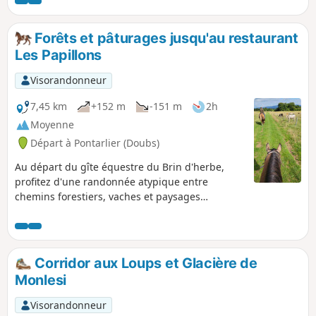
possible lorsque les foins viennent d'être
faits et que l'herbe des prairies est rase.
Forêts et pâturages jusqu'au restaurant
Les Papillons
Visorandonneur
7,45 km
+152 m
-151 m
2h
Moyenne
Départ à Pontarlier (Doubs)
Au départ du gîte équestre du Brin d'herbe,
profitez d'une randonnée atypique entre
chemins forestiers, vaches et paysages
d'alpages. Une magnifique vue depuis la route
de la Ferme des Miroirs, depuis laquelle vous
pourrez même apercevoir les Alpes, si le temps
n'est pas trop nuageux ! Profitez d'une pause
Corridor aux Loups et Glacière de
fraîcheur ou d'un bon repas au restaurant Les
Monlesi
Papillons, avant de rentrer à travers champs et
forêts. NB : cette randonnée traversant
Visorandonneur
différents parcs à vaches, osez descendre,