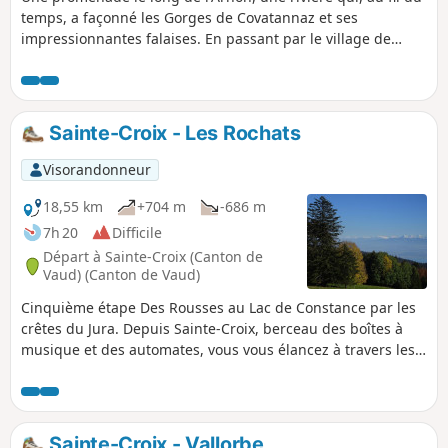
temps, a façonné les Gorges de Covatannaz et ses
impressionnantes falaises. En passant par le village de
Baulmes et en remontant son cours d’eau, la Baumine, en
direction des Aiguilles de Baulmes, ensemble de crêts
culminant à 1560 m. Le cheminement le long de la crête
offre un magnifique panorama à 180° sur les Alpes, le Lac
Sainte-Croix - Les Rochats
de Neuchâtel, le Lac Léman et le plateau Vaudois.
Visorandonneur
18,55 km
+704 m
-686 m
7h 20
Difficile
Départ à Sainte-Croix (Canton de
Vaud) (Canton de Vaud)
Cinquième étape Des Rousses au Lac de Constance par les
crêtes du Jura. Depuis Sainte-Croix, berceau des boîtes à
musique et des automates, vous vous élancez à travers les
vastes pâturages du Jura vaudois, en direction de la Casba
et des Avattes. Le chemin serpente ensuite vers les Petites
Roches, avant d’atteindre la mystérieuse Pierre de la Paix,
un lieu chargé d’énergie et de sérénité. Un dernier effort
Sainte-Croix - Vallorbe