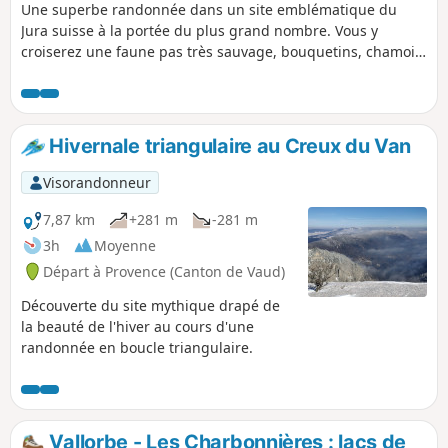
Une superbe randonnée dans un site emblématique du
Jura suisse à la portée du plus grand nombre. Vous y
croiserez une faune pas très sauvage, bouquetins, chamois.
Une flore et des paysages magnifiques et de superbes
points de vue. Sans compter les métairies dans lesquelles
vous pourrez vous restaurer et vous rafraichir.
Hivernale triangulaire au Creux du Van
Visorandonneur
7,87 km
+281 m
-281 m
3h
Moyenne
Départ à Provence (Canton de Vaud)
Découverte du site mythique drapé de
la beauté de l'hiver au cours d'une
randonnée en boucle triangulaire.
Vallorbe - Les Charbonnières : lacs de