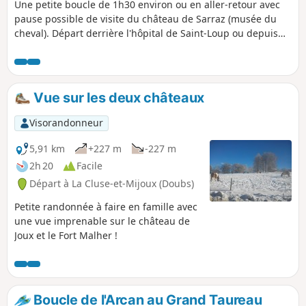
cimetière (rue du Four) et de rejoindre le
Une petite boucle de 1h30 environ ou en aller-retour avec
sentier qui suit le Nozon directement en bas
pause possible de visite du château de Sarraz (musée du
du cimetière (escalier le long du cimetière).
cheval). Départ derrière l'hôpital de Saint-Loup ou depuis
son parking supérieur. Depuis le haut de Sarraz, il suffit de
suivre la pancarte orange de chemin pédestre. Le retour
peut se faire par le même chemin que l'allée pour éviter de
longer la route, à noter que la route a un cheminement
Vue sur les deux châteaux
piéton de Sarraz à Pompaples.
Visorandonneur
5,91 km
+227 m
-227 m
2h 20
Facile
Départ à La Cluse-et-Mijoux (Doubs)
Petite randonnée à faire en famille avec
une vue imprenable sur le château de
Joux et le Fort Malher !
Boucle de l'Arcan au Grand Taureau