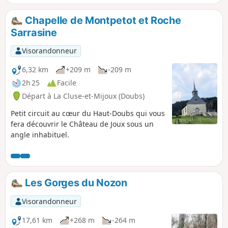
présente pas de difficulté majeure, une chaîne court tout au
long du corridor et quatre séries d'escaliers, environ 140
Chapelle de Montpetot et Roche
marches, sont là pour faciliter la progression. Rien n'atteste
Sarrasine
la présence d'une meute de loups, certains prétendent que
ce chemin mystérieux mène en un lieu où des sorciers et
Visorandonneur
sorcières se donnaient rendez vous. Frissons ! Randonnée
très bien balisée.
6,32 km
+209 m
-209 m
2h 25
Facile
Départ à La Cluse-et-Mijoux (Doubs)
Petit circuit au cœur du Haut-Doubs qui vous
fera découvrir le Château de Joux sous un
angle inhabituel.
Les Gorges du Nozon
Visorandonneur
17,61 km
+268 m
-264 m