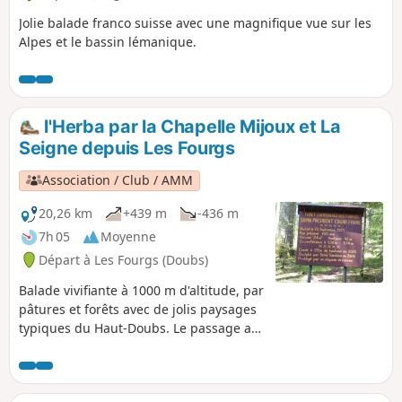
Jolie balade franco suisse avec une magnifique vue sur les
Alpes et le bassin lémanique.
l'Herba par la Chapelle Mijoux et La
Seigne depuis Les Fourgs
Association / Club / AMM
20,26 km
+439 m
-436 m
7h 05
Moyenne
Départ à Les Fourgs (Doubs)
Balade vivifiante à 1000 m d'altitude, par
pâtures et forêts avec de jolis paysages
typiques du Haut-Doubs. Le passage au
centre de biathlon (La Seigne) apporte
une petite note "découverte" avant la
montée sur 2,5 km environ vers le Mont