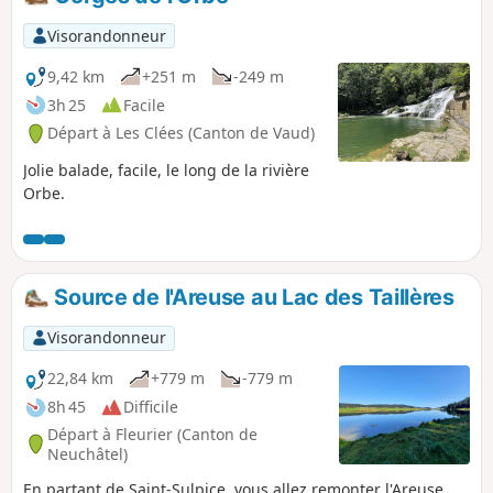
avec du bétail. Refermez bien les
barrières, fils, après votre passage. Il y a
Visorandonneur
beaucoup de points de passage, car les
sentiers sont parfois sans balisage, ou à
9,42 km
+251 m
-249 m
peine visibles. Je vous conseille d'avoir
3h 25
Facile
la trace gpx de cette randonnée, pour
Départ à Les Clées (Canton de Vaud)
plus de sérénité.
Jolie balade, facile, le long de la rivière
Orbe.
Source de l'Areuse au Lac des Taillères
Visorandonneur
22,84 km
+779 m
-779 m
8h 45
Difficile
Départ à Fleurier (Canton de
Neuchâtel)
En partant de Saint-Sulpice, vous allez remonter l'Areuse