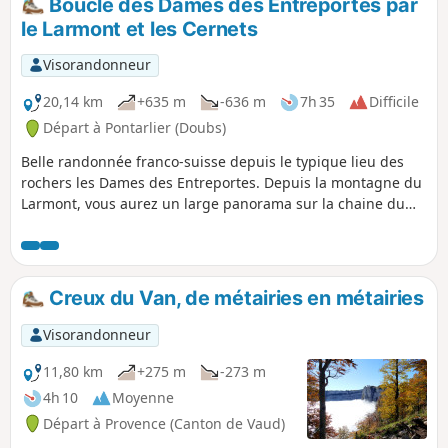
Boucle des Dames des Entreportes par
le Larmont et les Cernets
Visorandonneur
20,14 km
+635 m
-636 m
7h 35
Difficile
Départ à Pontarlier (Doubs)
Belle randonnée franco-suisse depuis le typique lieu des
rochers les Dames des Entreportes. Depuis la montagne du
Larmont, vous aurez un large panorama sur la chaine du
Jura et sur les Alpes si le temps est idéal. Après avoir
traversé de magnifiques alpages, et franchi la frontière,
vous passerez par des hameaux et fermes helvètes avant de
rejoindre notre pays et de cheminer alors dans le sauvage
Creux du Van, de métairies en métairies
Vallon des Etraches.
Visorandonneur
11,80 km
+275 m
-273 m
4h 10
Moyenne
Départ à Provence (Canton de Vaud)