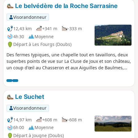
visible également sur le parcours. Vous
Le belvédère de la Roche Sarrasine
passez devant la manufacture Piaget,
(Maître horloger), à La Côte aux Fées. Le
Visorandonneur
balisage Jaune sera bien présent, après le
(3), et vous serez sur le Chemin des Fées
12,43 km
+341 m
-333 m
(balisage Blanc) à partir des Prises.
4h 30
Moyenne
Départ à Les Fourgs (Doubs)
Des fermes typiques, une chapelle tout en tavaillons, deux
superbes points de vue sur La Cluse de Joux et son château,
un coup d'œil au Chasseron et aux Aiguilles de Baulmes,
des sapins et l'air tonifiant du Haut-Doubs.
Le Suchet
Visorandonneur
14,97 km
+608 m
-608 m
6h 00
Moyenne
Départ à Jougne (Doubs)