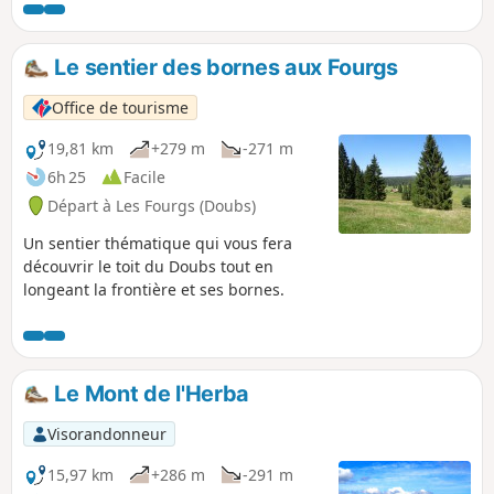
au Mont des Cerfs (1280 m) et son gîte rural
puis vous faites un aller-retour pour voir le
gouffre du Creux des Neiges. Le retour se
Le sentier des bornes aux Fourgs
fait par le Sentier des Bornes.
Office de tourisme
19,81 km
+279 m
-271 m
6h 25
Facile
Départ à Les Fourgs (Doubs)
Un sentier thématique qui vous fera
découvrir le toit du Doubs tout en
longeant la frontière et ses bornes.
Le Mont de l'Herba
Visorandonneur
15,97 km
+286 m
-291 m