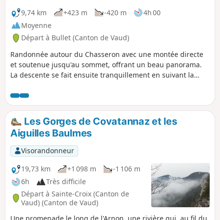
9,74 km
+423 m
-420 m
4h 00
Moyenne
Départ à Bullet (Canton de Vaud)
Randonnée autour du Chasseron avec une montée directe
et soutenue jusqu'au sommet, offrant un beau panorama.
La descente se fait ensuite tranquillement en suivant la
ligne de crête, douce et agréable, jusqu'au retour au
parking. Parcours accessible.
Les Gorges de Covatannaz et les
Aiguilles Baulmes
Visorandonneur
19,73 km
+1 098 m
-1 106 m
6h
Très difficile
Départ à Sainte-Croix (Canton de
Vaud) (Canton de Vaud)
Une promenade le long de l'Arnon, une rivière qui, au fil du