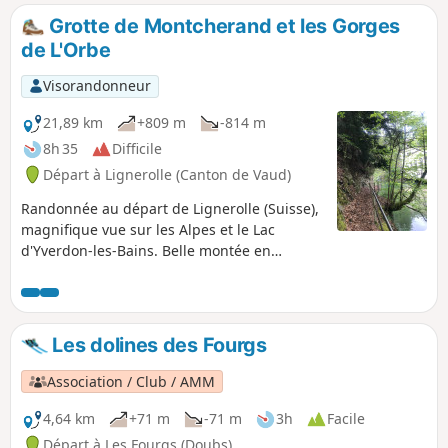
Grotte de Montcherand et les Gorges
de L'Orbe
Visorandonneur
21,89 km
+809 m
-814 m
8h 35
Difficile
Départ à Lignerolle (Canton de Vaud)
Randonnée au départ de Lignerolle (Suisse),
magnifique vue sur les Alpes et le Lac
d'Yverdon-les-Bains. Belle montée en
direction de Six-Fontaines par un sentier
étroit. Beau site à La Grotte de Montcherand.
Les gorges de l'Orbe par la rive droite, non
sécurisée, sont magnifiques. Vous pourrez
Les dolines des Fourgs
faire plusieurs pauses agréables aux
refuges des Mélèzes, de Chaudron et de
Association / Club / AMM
Chassagne.
4,64 km
+71 m
-71 m
3h
Facile
Départ à Les Fourgs (Doubs)