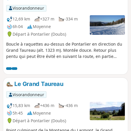
Visorandonneur
12,69 km
+327 m
-334 m
6h 04
Moyenne
Départ à Pontarlier (Doubs)
Boucle à raquettes au-dessus de Pontarlier en direction du
Grand Taureau (alt. 1323 m). Montée douce. Retour plus
pentu qui peut être évité en suivant la route, en partie
enneigée. Vue sur les Alpes par beau temps. Vue sur
Pontarlier et plus au Nord. Une partie seulement est
balisée. Une bonne partie du circuit est fréquentée en hiver.
Le Grand Taureau
Visorandonneur
15,83 km
+436 m
-436 m
5h 45
Moyenne
Départ à Pontarlier (Doubs)
Point culminant de la Montagne du Larmont, le Grand