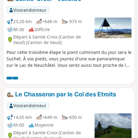
vous hisse au sommet du Chasseron, à 1608 m d’altitude, où
un panorama grandiose s’ouvre sur la Suisse et la France. À
Visorandonneur
vos pieds s’étendent le lac de Neuchâtel et, plus au sud, le
majestueux Léman. Ce sont près de 250 km de crêtes
23,20 km
+648 m
-973 m
alpines qui se dessinent à l’horizon, dans une fresque
8h 30
Difficile
naturelle à couper le souffle. La descente s’effectue en
Départ à Sainte-Croix (Canton de
douceur jusqu’au hameau des Rochats, au départ de la
Vaud) (Canton de Vaud)
piste de ski de fond des Cluds, où subsiste une ancienne
Pour cette troisième étape le point culminant du jour sera le
caserne militaire, témoin discret d’un passé oublié.
Suchet. À vos pieds, vous jouirez d'une vue panoramique
sur le Lac de Neuchâtel. Vous serez aussi tout proche de la
frontière franco-suisse. À Vallorbe, vous remarquerez la
présence de l'ancien artisanat du chemin de fer.
Le Chasseron par le Col des Etroits
Visorandonneur
14,65 km
+649 m
-650 m
6h 00
Moyenne
Départ à Sainte-Croix (Canton de