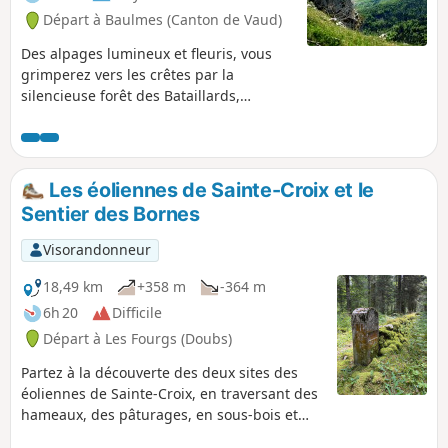
Départ à Baulmes (Canton de Vaud)
Des alpages lumineux et fleuris, vous
grimperez vers les crêtes par la
silencieuse forêt des Bataillards,
longerez ses falaises calcaires et
abruptes, première pente du Jura,
découpées en aiguilles qui vous
offriront des vues sur les Alpes, le Mont
Les éoliennes de Sainte-Croix et le
Blanc, le Léman et le lac de Neuchâtel.
Sentier des Bornes
De l’autre côté, le panorama s’étend de
La Dôle jusqu’au Chasseral, en passant
Visorandonneur
par le Suchet et la Dent de Vaulion.
18,49 km
+358 m
-364 m
6h 20
Difficile
Départ à Les Fourgs (Doubs)
Partez à la découverte des deux sites des
éoliennes de Sainte-Croix, en traversant des
hameaux, des pâturages, en sous-bois et
forêt. Vous passez vers le Mont de la Chèvre,