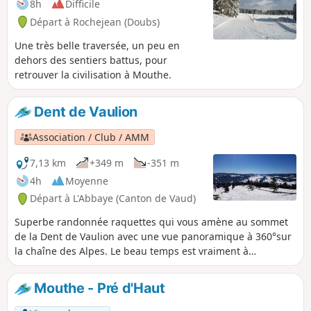
8h
Difficile
Départ à Rochejean (Doubs)
Une très belle traversée, un peu en
dehors des sentiers battus, pour
retrouver la civilisation à Mouthe.
Dent de Vaulion
Association / Club / AMM
7,13 km
+349 m
-351 m
4h
Moyenne
Départ à L'Abbaye (Canton de Vaud)
Superbe randonnée raquettes qui vous amène au sommet
de la Dent de Vaulion avec une vue panoramique à 360°sur
la chaîne des Alpes. Le beau temps est vraiment à
privilégier pour cette balade si l'on veut profiter de la vue
exceptionnelle des Alpes en particulier, sans oublier les
Mouthe - Pré d'Haut
trois lacs : Léman, Joux et Brenet.