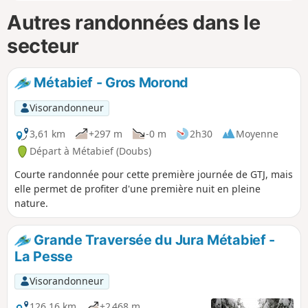
Autres randonnées dans le
secteur
Métabief - Gros Morond
Visorandonneur
3,61 km
+297 m
-0 m
2h30
Moyenne
Départ à Métabief (Doubs)
Courte randonnée pour cette première journée de GTJ, mais
elle permet de profiter d'une première nuit en pleine
nature.
Grande Traversée du Jura Métabief -
La Pesse
Visorandonneur
126,16 km
+2 468 m