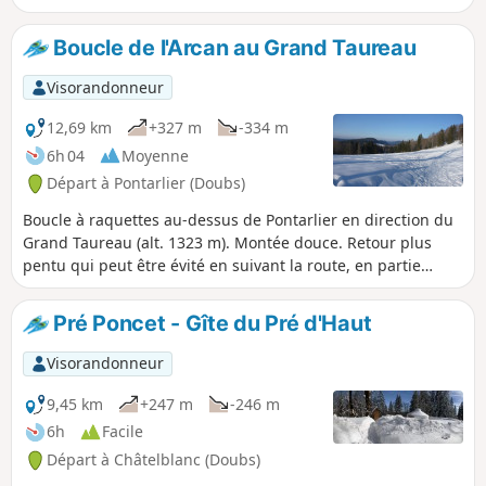
sur certains sommets du Jura. Suivre des traces tout le long
du circuit n'est pas garanti.
Boucle de l'Arcan au Grand Taureau
Visorandonneur
12,69 km
+327 m
-334 m
6h 04
Moyenne
Départ à Pontarlier (Doubs)
Boucle à raquettes au-dessus de Pontarlier en direction du
Grand Taureau (alt. 1323 m). Montée douce. Retour plus
pentu qui peut être évité en suivant la route, en partie
enneigée. Vue sur les Alpes par beau temps. Vue sur
Pontarlier et plus au Nord. Une partie seulement est
Pré Poncet - Gîte du Pré d'Haut
balisée. Une bonne partie du circuit est fréquentée en hiver.
Visorandonneur
9,45 km
+247 m
-246 m
6h
Facile
Départ à Châtelblanc (Doubs)