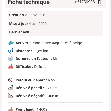
Fiche technique
n°
1750998
Création
27 janv. 2019
Mise à jour
4 avr. 2020
Dernier avis
–
Activité :
Randonnée Raquettes à neige
Distance :
11,85 km
Durée selon l’auteur :
8h
Difficulté :
Difficile
Retour au départ :
Non
Dénivelé positif :
+ 240 m
Dénivelé négatif :
- 406 m
Point haut :
1 460 m