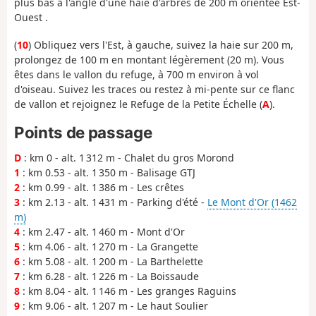
plus bas à l'angle d'une haie d'arbres de 200 m orientée Est-
Ouest .
(
10
) Obliquez vers l'Est, à gauche, suivez la haie sur 200 m,
prolongez de 100 m en montant légèrement (20 m). Vous
êtes dans le vallon du refuge, à 700 m environ à vol
d'oiseau. Suivez les traces ou restez à mi-pente sur ce flanc
de vallon et rejoignez le Refuge de la Petite Échelle (
A
).
Points de passage
D
: km 0 - alt. 1 312 m - Chalet du gros Morond
1
: km 0.53 - alt. 1 350 m - Balisage GTJ
2
: km 0.99 - alt. 1 386 m - Les crêtes
3
: km 2.13 - alt. 1 431 m - Parking d'été -
Le Mont d'Or (1462
m)
4
: km 2.47 - alt. 1 460 m - Mont d'Or
5
: km 4.06 - alt. 1 270 m - La Grangette
6
: km 5.08 - alt. 1 200 m - La Barthelette
7
: km 6.28 - alt. 1 226 m - La Boissaude
8
: km 8.04 - alt. 1 146 m - Les granges Raguins
9
: km 9.06 - alt. 1 207 m - Le haut Soulier