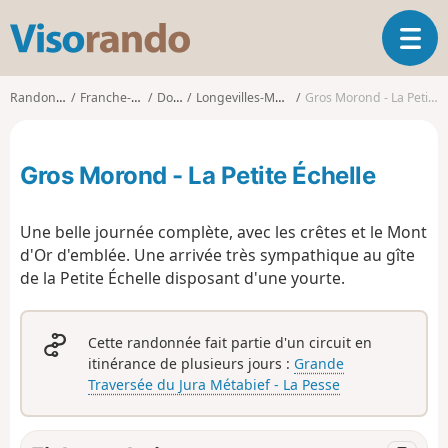
V
O
i
u
s
v
o
Randonnées
Franche-Comté
Doubs
Longevilles-Mont-d'Or
Gros Morond - La Petite Échelle
r
r
i
a
r
n
Gros Morond - La Petite Échelle
l
d
a
o
n
Une belle journée complète, avec les crêtes et le Mont
a
d'Or d'emblée. Une arrivée très sympathique au gîte
v
de la Petite Échelle disposant d'une yourte.
i
g
a
t
Cette randonnée fait partie d'un circuit en
i
itinérance de plusieurs jours :
Grande
o
Traversée du Jura Métabief - La Pesse
n