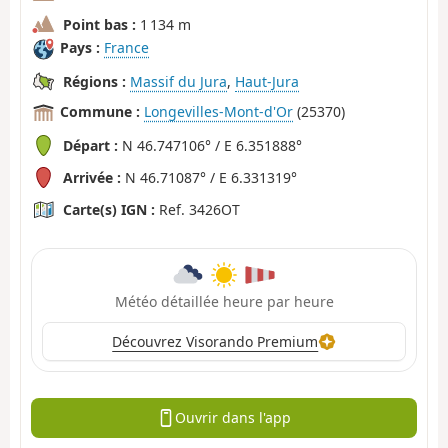
Point bas :
1 134 m
Pays :
France
Régions :
Massif du Jura
,
Haut-Jura
Commune :
Longevilles-Mont-d'Or
(25370)
Départ :
N 46.747106° / E 6.351888°
Arrivée :
N 46.71087° / E 6.331319°
Carte(s) IGN :
Ref. 3426OT
Météo détaillée heure par heure
Découvrez Visorando Premium
Ouvrir dans l'app