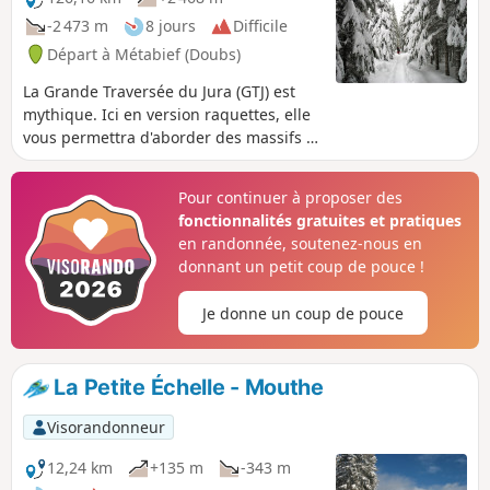
-2 473 m
8 jours
Difficile
Départ à Métabief (Doubs)
La Grande Traversée du Jura (GTJ) est
mythique. Ici en version raquettes, elle
vous permettra d'aborder des massifs et
collines boisées, des étendues dignes
des pays nordiques. L'émerveillement
Pour continuer à proposer des
sera au rendez-vous, n'en doutez pas, et
fonctionnalités gratuites et pratiques
vous récompensera d'un bel effort.
en randonnée, soutenez-nous en
donnant un petit coup de pouce !
Je donne un coup de pouce
La Petite Échelle - Mouthe
Visorandonneur
12,24 km
+135 m
-343 m