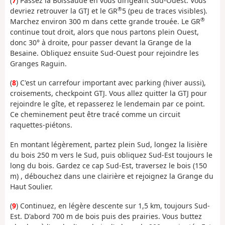
(
7
) Passez la Boissaude en vous dirigeant Sud-Ouest. Vous
®
devriez retrouver la GTJ et le GR
5 (peu de traces visibles).
®
Marchez environ 300 m dans cette grande trouée. Le GR
continue tout droit, alors que nous partons plein Ouest,
donc 30° à droite, pour passer devant la Grange de la
Besaine. Obliquez ensuite Sud-Ouest pour rejoindre les
Granges Raguin.
(
8
) C'est un carrefour important avec parking (hiver aussi),
croisements, checkpoint GTJ. Vous allez quitter la GTJ pour
rejoindre le gîte, et repasserez le lendemain par ce point.
Ce cheminement peut être tracé comme un circuit
raquettes-piétons.
En montant légèrement, partez plein Sud, longez la lisière
du bois 250 m vers le Sud, puis obliquez Sud-Est toujours le
long du bois. Gardez ce cap Sud-Est, traversez le bois (150
m) , débouchez dans une clairière et rejoignez la Grange du
Haut Soulier.
(
9
) Continuez, en légère descente sur 1,5 km, toujours Sud-
Est. D'abord 700 m de bois puis des prairies. Vous buttez