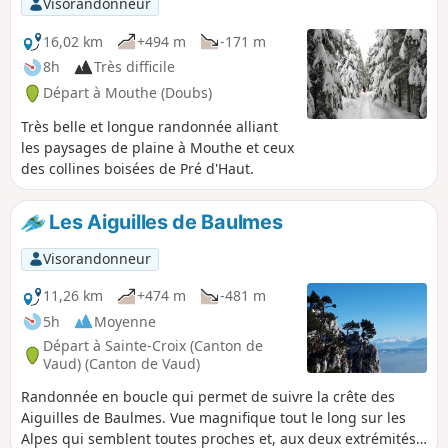
Visorandonneur
16,02 km
+494 m
-171 m
8h
Très difficile
Départ à Mouthe (Doubs)
Très belle et longue randonnée alliant
les paysages de plaine à Mouthe et ceux
des collines boisées de Pré d'Haut.
Les Aiguilles de Baulmes
Visorandonneur
11,26 km
+474 m
-481 m
5h
Moyenne
Départ à Sainte-Croix (Canton de
Vaud) (Canton de Vaud)
Randonnée en boucle qui permet de suivre la crête des
Aiguilles de Baulmes. Vue magnifique tout le long sur les
Alpes qui semblent toutes proches et, aux deux extrémités,