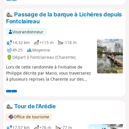
Passage de la barque à Lichéres depuis
Fontclaireau
Visorandonneur
14,32 km
+115 m
-118 m
4h 25
Moyenne
Départ à Fontclaireau (Charente)
Lors de cette randonnée à l’initiative de
Philippe décrite par Mario, vous traverserez
à plusieurs reprises la Charente sur des
passerelles. Avant de la traverser une
dernière fois en empruntant la barque de
Lichères. Vous ne manquerez pas la visite de
l'Église Saint-Denis avant d'arriver à
Tour de l'Arédie
Lichéres.
Office de tourisme
17,57 km
+76 m
-77 m