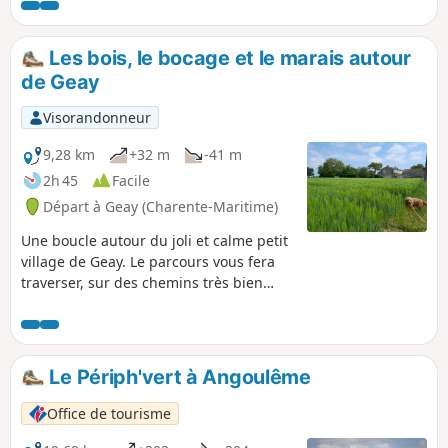
manquent pas : formes de radoub, Corderie Royale,
arsenal, et avec un peu de chance, l'Hermione...
Les bois, le bocage et le marais autour
de Geay
Visorandonneur
9,28 km
+32 m
-41 m
2h 45
Facile
Départ à Geay (Charente-Maritime)
Une boucle autour du joli et calme petit
village de Geay. Le parcours vous fera
traverser, sur des chemins très bien
entretenus, des forêts et le bocage.
Vous longerez aussi le marais. La
Charente n'est pas bien loin mais
restera invisible. La trace a été relevée
Le Périph'vert à Angoulême
sur le terrain, ce qui fait qu'elle est très
fiable
Office de tourisme