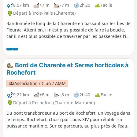
8,07 km
+7 m
-7 m
2h 20
Facile
Départ à Trois-Palis (Charente)
Randonnée le long de la Charente en passant sur les Îles de
Fleurac. Attention, il n'est plus possible de faire la boucle,
car il n'est plus possible de traverser par les passerelles l'ile
de Fleurac.
Bord de Charente et Serres horticoles à
Rochefort
Association / Club / AMM
9,22 km
+8 m
-8 m
2h 40
Facile
Départ à Rochefort (Charente-Maritime)
Du pont transbordeur au port de Rochefort, un voyage dans
le temps. Rochefort, choisi par Louis XIV pour rétablir sa
puissance maritime. Sur ce parcours, au plus près de l'eau
dans sa première partie, les vestiges de cette époque ne