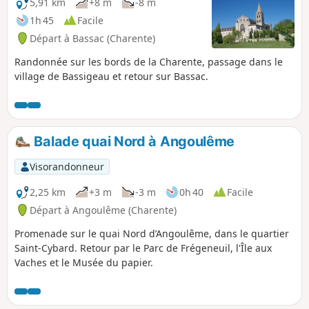
5,91 km
+8 m
-8 m
1h 45
Facile
Départ à Bassac (Charente)
Randonnée sur les bords de la Charente, passage dans le
village de Bassigeau et retour sur Bassac.
Balade quai Nord à Angoulême
Visorandonneur
2,25 km
+3 m
-3 m
0h 40
Facile
Départ à Angoulême (Charente)
Promenade sur le quai Nord d’Angoulême, dans le quartier
Saint-Cybard. Retour par le Parc de Frégeneuil, l'Île aux
Vaches et le Musée du papier.