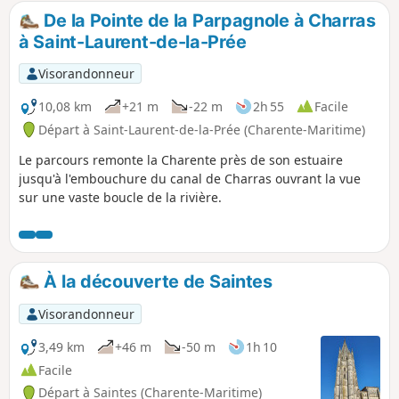
De la Pointe de la Parpagnole à Charras
à Saint-Laurent-de-la-Prée
Visorandonneur
10,08 km
+21 m
-22 m
2h 55
Facile
Départ à Saint-Laurent-de-la-Prée (Charente-Maritime)
Le parcours remonte la Charente près de son estuaire
jusqu'à l'embouchure du canal de Charras ouvrant la vue
sur une vaste boucle de la rivière.
À la découverte de Saintes
Visorandonneur
3,49 km
+46 m
-50 m
1h 10
Facile
Départ à Saintes (Charente-Maritime)