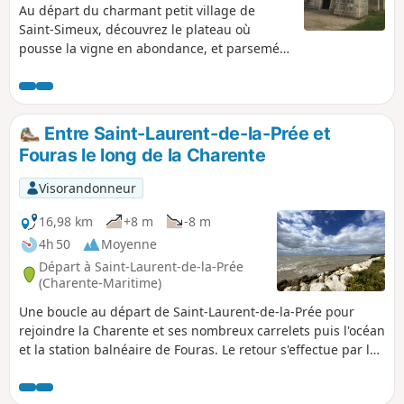
Au départ du charmant petit village de
Saint-Simeux, découvrez le plateau où
pousse la vigne en abondance, et parsemé
de petits hameaux tous plus mignons les
uns que les autres avec leurs grandes
bâtisses en vieilles pierres.
Entre Saint-Laurent-de-la-Prée et
Fouras le long de la Charente
Visorandonneur
16,98 km
+8 m
-8 m
4h 50
Moyenne
Départ à Saint-Laurent-de-la-Prée
(Charente-Maritime)
Une boucle au départ de Saint-Laurent-de-la-Prée pour
rejoindre la Charente et ses nombreux carrelets puis l'océan
et la station balnéaire de Fouras. Le retour s'effectue par la
côte Nord.