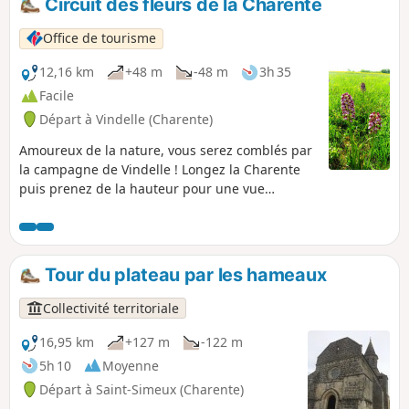
Circuit des fleurs de la Charente
Office de tourisme
12,16 km
+48 m
-48 m
3h 35
Facile
Départ à Vindelle (Charente)
Amoureux de la nature, vous serez comblés par
la campagne de Vindelle ! Longez la Charente
puis prenez de la hauteur pour une vue
imprenable sur la vallée. À découvrir
absolument hors période hivernale!
Tour du plateau par les hameaux
Collectivité territoriale
16,95 km
+127 m
-122 m
5h 10
Moyenne
Départ à Saint-Simeux (Charente)