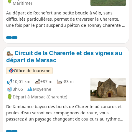
Maritime)
Au départ de Rochefort une petite boucle à vélo, sans
difficultés particulières, permet de traverser la Charente,
une fois par le pont suspendu piéton de Tonnay Charente et
une autre fois par le pont transbordeur de Rochefort Vous
traverserez aussi la zone de l'arsenal militaire voulu par
Louis XIV et longerez la Corderie Royale. Attention à la
période de fermeture du pont transbordeur l'hiver de
Circuit de la Charente et des vignes au
novembre à mars.
départ de Marsac
Office de tourisme
10,01 km
+87 m
-83 m
3h 05
Moyenne
Départ à Marsac (Charente)
De l’ambiance bayou des bords de Charente où canards et
poules d’eau seront vos compagnons de route, vous
passerez à un paysage changeant de couleurs au rythme
des saisons, à la fois vallonné et très ouvert où cultures et
vignes se côtoient.