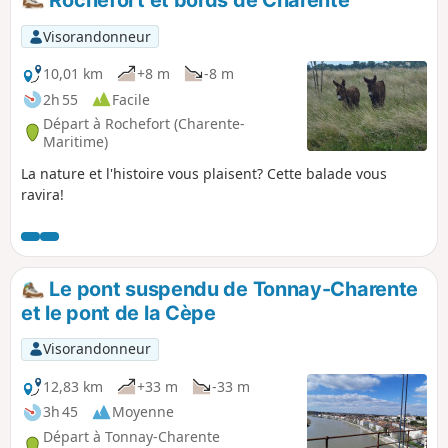
symboliques : dolmens, églises,
abbayes, châteaux et logis, toutes ces
Visorandonneur
constructions étant d'une facture
particulièrement soignée.
10,01 km
+8 m
-8 m
2h 55
Facile
Départ à Rochefort (Charente-
Maritime)
La nature et l'histoire vous plaisent? Cette balade vous
ravira!
Le pont suspendu de Tonnay-Charente
et le pont de la Cèpe
Visorandonneur
12,83 km
+33 m
-33 m
3h 45
Moyenne
Départ à Tonnay-Charente