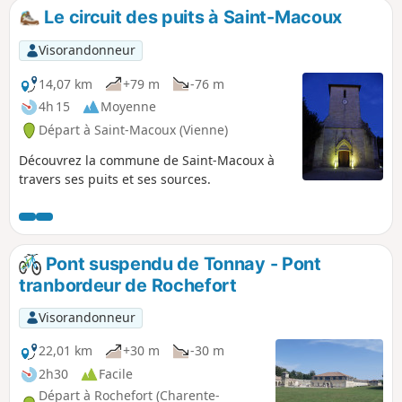
Le circuit des puits à Saint-Macoux
Visorandonneur
14,07 km
+79 m
-76 m
4h 15
Moyenne
Départ à Saint-Macoux (Vienne)
Découvrez la commune de Saint-Macoux à
travers ses puits et ses sources.
Pont suspendu de Tonnay - Pont
tranbordeur de Rochefort
Visorandonneur
22,01 km
+30 m
-30 m
2h30
Facile
Départ à Rochefort (Charente-