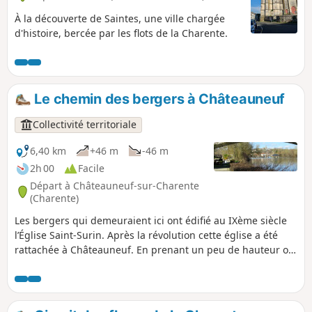
À la découverte de Saintes, une ville chargée
d'histoire, bercée par les flots de la Charente.
Le chemin des bergers à Châteauneuf
Collectivité territoriale
6,40 km
+46 m
-46 m
2h 00
Facile
Départ à Châteauneuf-sur-Charente
(Charente)
Les bergers qui demeuraient ici ont édifié au IXème siècle
l’Église Saint-Surin. Après la révolution cette église a été
rattachée à Châteauneuf. En prenant un peu de hauteur on
s'aperçoit de la diversité des paysages environnants, puis
on redescend le long de la Charente.