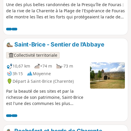
Une des plus belles randonnées de la Presqu'île de Fouras :
de la rive de la Charente à la Plage de l'Espérance de Fouras
elle montre les îles et les forts qui protégeaient la rade de
Rochefort.
Saint-Brice - Sentier de l'Abbaye
Collectivité territoriale
10,67 km
+74 m
-73 m
3h 15
Moyenne
Départ à Saint-Brice (Charente)
Par la beauté de ses sites et par la
richesse de son patrimoine, Saint-Brice
est l'une des communes les plus
pittoresques du Cognaçais. Dans l'écrin
que lui procurent les vallées de la
Charente et de la Soloire, l'homme a
depuis longtemps élevé des édifices
Rochefort et bords de Charente