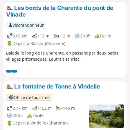
Les bords de la Charente du pont de
Vinade
Visorandonneur
8,98 km
+12 m
-12 m
2h 35
Facile
Départ à Bassac (Charente)
Balade le long de la Charente, en passant par deux petits
villages pittoresques, Lautrait et Triac.
La fontaine de Tonne à Vindelle
Office de tourisme
8,77 km
+152 m
-145 m
2h 55
Facile
Départ à Vindelle (Charente)