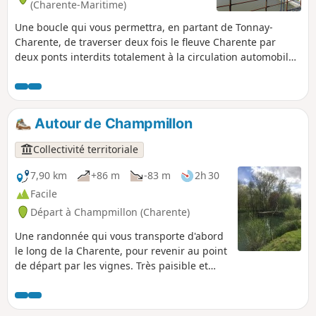
(Charente-Maritime)
Une boucle qui vous permettra, en partant de Tonnay-
Charente, de traverser deux fois le fleuve Charente par
deux ponts interdits totalement à la circulation automobile.
Vous pourrez ainsi admirer tranquillement le point de vue
du haut du pont suspendu de Tonnay-Charente et découvrir
les quais de son port endormi.
Autour de Champmillon
Collectivité territoriale
7,90 km
+86 m
-83 m
2h 30
Facile
Départ à Champmillon (Charente)
Une randonnée qui vous transporte d'abord
le long de la Charente, pour revenir au point
de départ par les vignes. Très paisible et
très agréable parcours.