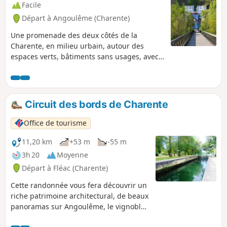
Facile
Départ à Angoulême (Charente)
Une promenade des deux côtés de la
Charente, en milieu urbain, autour des
espaces verts, bâtiments sans usages, avec
des points de vues très graphiques. Elle se
finira par une belle arrivée le long du quai
Sud sur 1km.
Circuit des bords de Charente
Office de tourisme
11,20 km
+53 m
-55 m
3h 20
Moyenne
Départ à Fléac (Charente)
Cette randonnée vous fera découvrir un
riche patrimoine architectural, de beaux
panoramas sur Angoulême, le vignoble,
les îles et les bords ombragés de la