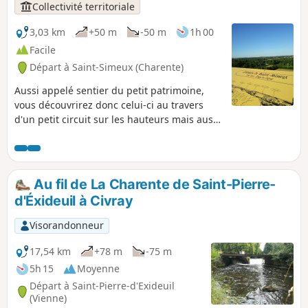
Collectivité territoriale
3,03 km
+50 m
-50 m
1h 00
Facile
Départ à Saint-Simeux (Charente)
Aussi appelé sentier du petit patrimoine,
vous découvrirez donc celui-ci au travers
d'un petit circuit sur les hauteurs mais aussi
sur les rives de la Charente.
Au fil de La Charente de Saint-Pierre-
d'Éxideuil à Civray
Visorandonneur
17,54 km
+78 m
-75 m
5h 15
Moyenne
Départ à Saint-Pierre-d'Exideuil
(Vienne)