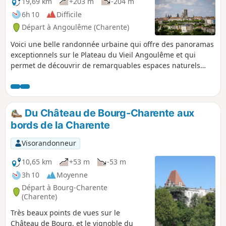
19,69 km
+203 m
-204 m
6h 10
Difficile
Départ à Angoulême (Charente)
Voici une belle randonnée urbaine qui offre des panoramas
exceptionnels sur le Plateau du Vieil Angoulême et qui
permet de découvrir de remarquables espaces naturels
préservés à Angoulême, Soyaux, L’Isle d’Espagnac et Gond
Pontouvre. Ce circuit est balisé en Jaune.
Du Château de Bourg-Charente aux
bords de la Charente
Visorandonneur
10,65 km
+53 m
-53 m
3h 10
Moyenne
Départ à Bourg-Charente
(Charente)
Très beaux points de vues sur le
Château de Bourg, et le vignoble du