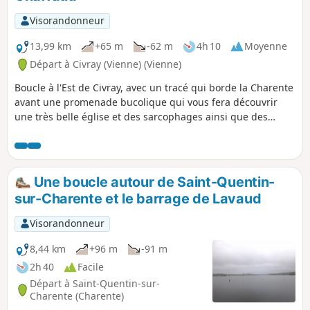
Visorandonneur
13,99 km
+65 m
-62 m
4h 10
Moyenne
Départ à Civray (Vienne) (Vienne)
Boucle à l'Est de Civray, avec un tracé qui borde la Charente
avant une promenade bucolique qui vous fera découvrir
une très belle église et des sarcophages ainsi que des
grottes préhistoriques. Randonnée sans difficulté qui peut
se faire en famille.
Une boucle autour de Saint-Quentin-
sur-Charente et le barrage de Lavaud
Visorandonneur
8,44 km
+96 m
-91 m
2h 40
Facile
Départ à Saint-Quentin-sur-
Charente (Charente)