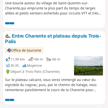
Une boucle autour du village de Saint-Quentin-sur-
Charente,qui emprunte la plus part du temps de larges
allées et petits sentiers enherbés pour circuits VTT et très
peu de routes goudronnées.
Entre Charente et plateau depuis Trois-
Palis
Office de tourisme
11,99 km
+66 m
-66 m
3h 35
Moyenne
Départ à Trois-Palis (Charente)
Sur le plateau calcaire, vous serez immergé au cœur du
vignoble du cognac, puis, par le chemin de halage, vous
remonterez paisiblement le cours de la Charente pour
rejoindre l’Église Notre-Dame dans le bourg de Trois-Palis et
sa fameuse chocolaterie.