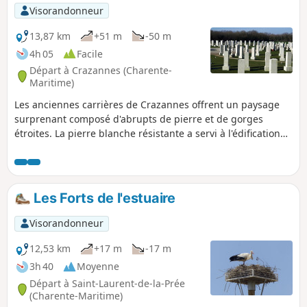
Visorandonneur
13,87 km
+51 m
-50 m
4h 05
Facile
Départ à Crazannes (Charente-
Maritime)
Les anciennes carrières de Crazannes offrent un paysage
surprenant composé d'abrupts de pierre et de gorges
étroites. La pierre blanche résistante a servi à l'édification
ou à la restauration de monuments tels que le Fort
Boyard.Les Lapidiales est un lieu qui offre aux visiteurs un
musée à ciel ouvert, accès libre et gratuit, où les
excavations laissées par les carriers donnent l’impression
Les Forts de l'estuaire
de se retrouver au milieu d’un labyrinthe géant et où l’on se
plait à découvrir les sculptures.
Visorandonneur
12,53 km
+17 m
-17 m
3h 40
Moyenne
Départ à Saint-Laurent-de-la-Prée
(Charente-Maritime)