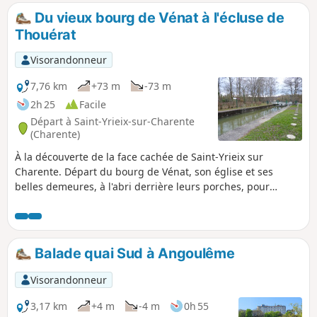
offre au promeneur des points de vues
Du vieux bourg de Vénat à l'écluse de
remarquables.
Thouérat
Visorandonneur
7,76 km
+73 m
-73 m
2h 25
Facile
Départ à Saint-Yrieix-sur-Charente
(Charente)
À la découverte de la face cachée de Saint-Yrieix sur
Charente. Départ du bourg de Vénat, son église et ses
belles demeures, à l'abri derrière leurs porches, pour
rejoindre les rives du fleuve Charente et l'écluse de
Thouérat. Un parcours varié, qui associe nature et
patrimoine et réserve de belles surprises (point de vue,
fontaines). La campagne à la ville !
Balade quai Sud à Angoulême
Visorandonneur
3,17 km
+4 m
-4 m
0h 55