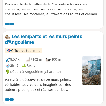
Découverte de la vallée de la Charente à travers ses
châteaux, ses églises, ses ponts, ses moulins, ses
chaussées, ses fontaines, au travers des routes et chemins
guidé par le son de l'eau qui coule.
Les remparts et les murs peints
d'Angoulême
Office de tourisme
8,57 km
+102 m
-100 m
2h 45
Facile
Départ à Angoulême (Charente)
Partez à la découverte de 20 murs peints,
véritables œuvres d’art, imaginés par des
auteurs prestigieux et réalisés par les
muralistes de Cité Création. Depuis son
promontoire rocheux dominant les vallées de
la Charente et de l’Anguienne, Angoulême