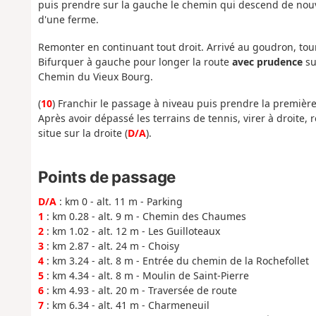
puis prendre sur la gauche le chemin qui descend de nouv
d'une ferme.
Remonter en continuant tout droit. Arrivé au goudron, tour
Bifurquer à gauche pour longer la route
avec prudence
su
Chemin du Vieux Bourg.
(
10
) Franchir le passage à niveau puis prendre la première
Après avoir dépassé les terrains de tennis, virer à droite, 
situe sur la droite (
D/A
).
Points de passage
D/A
: km 0 - alt. 11 m - Parking
1
: km 0.28 - alt. 9 m - Chemin des Chaumes
2
: km 1.02 - alt. 12 m - Les Guilloteaux
3
: km 2.87 - alt. 24 m - Choisy
4
: km 3.24 - alt. 8 m - Entrée du chemin de la Rochefollet
5
: km 4.34 - alt. 8 m - Moulin de Saint-Pierre
6
: km 4.93 - alt. 20 m - Traversée de route
7
: km 6.34 - alt. 41 m - Charmeneuil