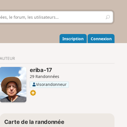
R
e
c
h
e
Inscription
Connexion
r
c
h
AUTEUR
e
r
eriba-17
29 Randonnées
Visorandonneur
Carte de la randonnée