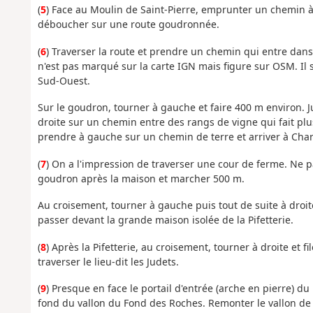
(
5
) Face au Moulin de Saint-Pierre, emprunter un chemin à d
déboucher sur une route goudronnée.
(
6
) Traverser la route et prendre un chemin qui entre dans
n'est pas marqué sur la carte IGN mais figure sur OSM. Il s
Sud-Ouest.
Sur le goudron, tourner à gauche et faire 400 m environ. Ju
droite sur un chemin entre des rangs de vigne qui fait plu
prendre à gauche sur un chemin de terre et arriver à Cha
(
7
) On a l'impression de traverser une cour de ferme. Ne pa
goudron après la maison et marcher 500 m.
Au croisement, tourner à gauche puis tout de suite à droit
passer devant la grande maison isolée de la Pifetterie.
(
8
) Après la Pifetterie, au croisement, tourner à droite et f
traverser le lieu-dit les Judets.
(
9
) Presque en face le portail d'entrée (arche en pierre) d
fond du vallon du Fond des Roches. Remonter le vallon de l