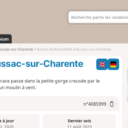
mium
Bussac-sur-Charente
Boucle de Rochefollet à Bussac-sur-Charente
Bussac-sur-Charente
ace passe dans la petite gorge creusée par le
un moulin à vent.
n°
4085999
e à jour
Dernier avis
ct. 2020
11 août 2025