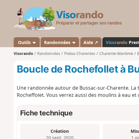
V
i
s
o
r
a
Outils
Randonnées
Aide ↗
Viso
rando
Pre
n
Visorando
Randonnées
Poitou-Charentes
Charente-Maritime
d
o
Boucle de Rochefollet à 
Une randonnée autour de Bussac-sur-Charente. La tr
Rocheffolet. Vous verrez aussi des moulins à eau et 
Fiche technique
Création
Mis
20 sept. 2020
1 o