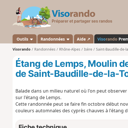
V
i
s
o
r
a
Outils
Randonnées
Aide ↗
Viso
rando
Pre
n
Visorando
Randonnées
Rhône-Alpes
Isère
Saint-Baudille-de-l
d
o
Étang de Lemps, Moulin de
de Saint-Baudille-de-la-T
Balade dans un milieu naturel où l'on peut observe
sur l'étang de Lemps.
Cette randonnée peut se faire fin octobre début nov
couleurs automnales des cyprès chauves à l'étang de
Fiche technique