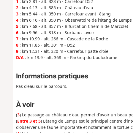
1
: km 2.81 - alt. 323 m - Carrefour D52
2
: km 4.13 - alt. 385 m - Château d'eau
3
: km 5.44 - alt. 350 m - Carrefour avant l'étang
4
: km 6.16 - alt. 350 m - Observatoire de l'étang de Lemps
5
: km 7.68 - alt. 357 m - Bifurcation Chemin de Marcolet
6
: km 9.96 - alt. 318 m - Surbaix : lavoir
7
: km 10.99 - alt. 266 m - Cascade de la Roche
8
: km 11.85 - alt. 301 m - D52
9
: km 12.31 - alt. 320 m - Carrefour patte d'oie
D/A
: km 13.9 - alt. 368 m - Parking du boulodrome
Informations pratiques
Pas d'eau sur le parcours.
À voir
(
3
) Le passage au château d'eau permet d'avoir un beau po
(
Entre 3 et 5
) L'étang de Lemps est le principal centre d’in
d'observer une faune importante et notamment la tortue c