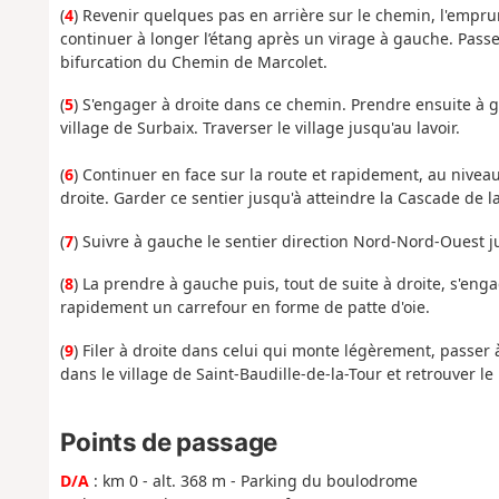
(
4
) Revenir quelques pas en arrière sur le chemin, l'emprun
continuer à longer l’étang après un virage à gauche. Passe
bifurcation du Chemin de Marcolet.
(
5
) S'engager à droite dans ce chemin. Prendre ensuite à 
village de Surbaix. Traverser le village jusqu'au lavoir.
(
6
) Continuer en face sur la route et rapidement, au nivea
droite. Garder ce sentier jusqu'à atteindre la Cascade de l
(
7
) Suivre à gauche le sentier direction Nord-Nord-Ouest 
(
8
) La prendre à gauche puis, tout de suite à droite, s'eng
rapidement un carrefour en forme de patte d'oie.
(
9
) Filer à droite dans celui qui monte légèrement, passer
dans le village de Saint-Baudille-de-la-Tour et retrouver l
Points de passage
D/A
: km 0 - alt. 368 m - Parking du boulodrome