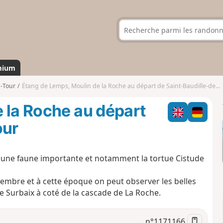
mium
a-Tour
Étang de Lemps, Moulin de la Roche au départ de Saint-Baudille-de-la-Tour
 la Roche au départ
our
r une faune importante et notamment la tortue Cistude
embre et à cette époque on peut observer les belles
 Surbaix à coté de la cascade de La Roche.
n°
1171166