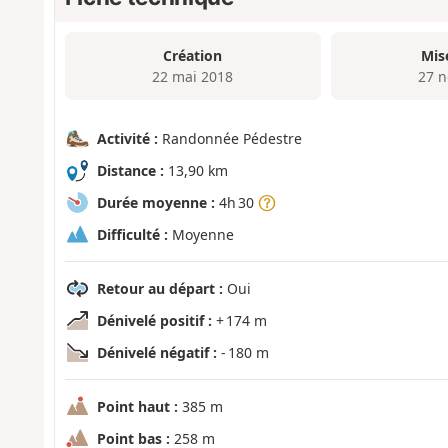
Création
Mis
22 mai 2018
27 n
Activité :
Randonnée Pédestre
Distance :
13,90 km
Durée moyenne :
4h 30
Difficulté :
Moyenne
Retour au départ :
Oui
Dénivelé positif :
+ 174 m
Dénivelé négatif :
- 180 m
Point haut :
385 m
Point bas :
258 m