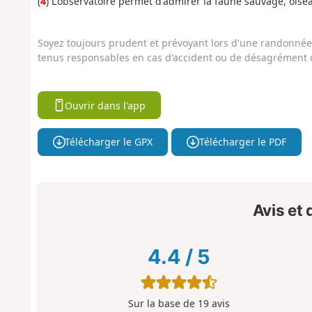
(
4
) L'observatoire permet d'admirer la faune sauvage, oisea
Soyez toujours prudent et prévoyant lors d'une randonnée. 
tenus responsables en cas d'accident ou de désagrément q
Ouvrir dans l'app
Télécharger le GPX
Télécharger le PDF
Avis et
4.4
/
5
Sur la base de
19
avis