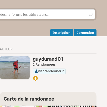
R
e
c
h
e
Inscription
Connexion
r
c
h
AUTEUR
e
r
guydurand01
2 Randonnées
Visorandonneur
Carte de la randonnée