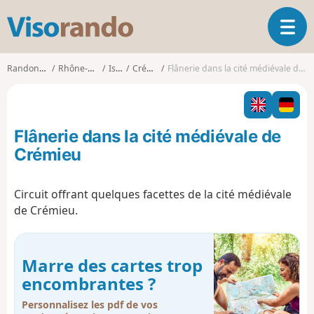
V
O
i
u
s
v
o
Randonnées
Rhône-Alpes
Isère
Crémieu
Flânerie dans la cité médiévale de Crémieu
r
r
i
a
r
n
l
d
Flânerie dans la cité médiévale de
a
o
n
Crémieu
a
v
Circuit offrant quelques facettes de la cité médiévale
i
de Crémieu.
g
a
t
i
Marre des cartes trop
o
encombrantes ?
n
Personnalisez les pdf de vos