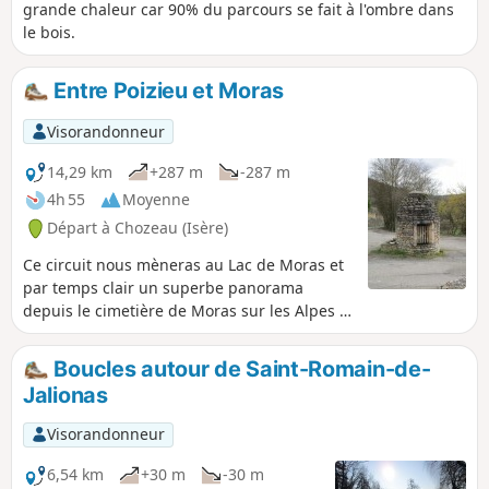
grande chaleur car 90% du parcours se fait à l'ombre dans
le bois.
Entre Poizieu et Moras
Visorandonneur
14,29 km
+287 m
-287 m
4h 55
Moyenne
Départ à Chozeau (Isère)
Ce circuit nous mèneras au Lac de Moras et
par temps clair un superbe panorama
depuis le cimetière de Moras sur les Alpes et
le lac.
Boucles autour de Saint-Romain-de-
Jalionas
Visorandonneur
6,54 km
+30 m
-30 m