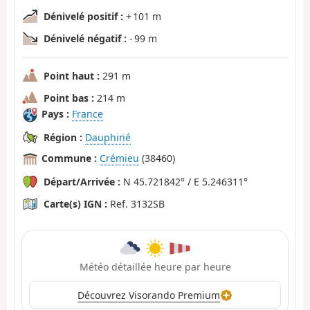
Dénivelé positif :
+ 101 m
Dénivelé négatif :
- 99 m
Point haut :
291 m
Point bas :
214 m
Pays :
France
Région :
Dauphiné
Commune :
Crémieu
(38460)
Départ/Arrivée :
N 45.721842° / E 5.246311°
Carte(s) IGN :
Ref. 3132SB
Météo détaillée heure par heure
Découvrez Visorando Premium