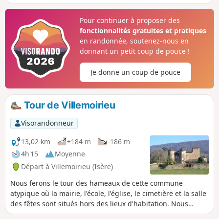
Pour continuer à proposer des
fonctionnalités gratuites et pratiques
en randonnée, soutenez-nous en
donnant un petit coup de pouce !
Je donne un coup de pouce
Tour de Villemoirieu
Visorandonneur
13,02 km
+184 m
-186 m
4h 15
Moyenne
Départ à Villemoirieu (Isère)
Nous ferons le tour des hameaux de cette commune
atypique où la mairie, l'école, l'église, le cimetière et la salle
des fêtes sont situés hors des lieux d'habitation. Nous
découvrirons quelque châteaux, un four à pain et des