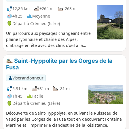
12,86 km
+264 m
-263 m
4h 25
Moyenne
Départ à Crémieu (Isère)
Un parcours aux paysages changeant entre
plaine lyonnaise et chaîne des Alpes,
ombragé en été avec des clins d’œil à la
chaîne des Alpes.
Saint-Hyppolite par les Gorges de la
Fusa
Visorandonneur
5,31 km
+81 m
-81 m
1h 45
Facile
Départ à Crémieu (Isère)
Découverte de Saint-Hyppolyte, en suivant le Ruisseau de
Vaud par les Gorges de la Fusa tout en découvrant Fontaine
Martine et l'imprimerie clandestine de la Résistance.