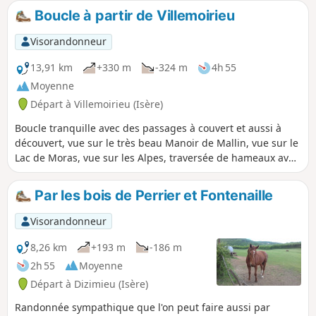
panoramas sur la plaine de l'Ain.
Boucle à partir de Villemoirieu
Visorandonneur
13,91 km
+330 m
-324 m
4h 55
Moyenne
Départ à Villemoirieu (Isère)
Boucle tranquille avec des passages à couvert et aussi à
découvert, vue sur le très beau Manoir de Mallin, vue sur le
Lac de Moras, vue sur les Alpes, traversée de hameaux avec
d'anciennes maisons de pierre, source cachée dans une
grotte.
Par les bois de Perrier et Fontenaille
Visorandonneur
8,26 km
+193 m
-186 m
2h 55
Moyenne
Départ à Dizimieu (Isère)
Randonnée sympathique que l'on peut faire aussi par