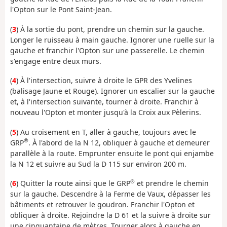
l'Opton sur le Pont Saint-Jean.
(
3
) À la sortie du pont, prendre un chemin sur la gauche.
Longer le ruisseau à main gauche. Ignorer une ruelle sur la
gauche et franchir l'Opton sur une passerelle. Le chemin
s'engage entre deux murs.
(
4
) À l'intersection, suivre à droite le GPR des Yvelines
(balisage Jaune et Rouge). Ignorer un escalier sur la gauche
et, à l'intersection suivante, tourner à droite. Franchir à
nouveau l'Opton et monter jusqu'à la Croix aux Pèlerins.
(
5
) Au croisement en T, aller à gauche, toujours avec le
®
GRP
. À l'abord de la N 12, obliquer à gauche et demeurer
parallèle à la route. Emprunter ensuite le pont qui enjambe
la N 12 et suivre au Sud la D 115 sur environ 200 m.
®
(
6
) Quitter la route ainsi que le GRP
et prendre le chemin
sur la gauche. Descendre à la Ferme de Vaux, dépasser les
bâtiments et retrouver le goudron. Franchir l'Opton et
obliquer à droite. Rejoindre la D 61 et la suivre à droite sur
une cinquantaine de mètres. Tourner alors à gauche en