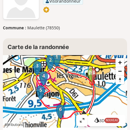
Visorandonneur
Commune :
Maulette (78550)
Carte de la randonnée
1
2
3
4
5
6
3D
NOUVEAU
A
Attributions
ff