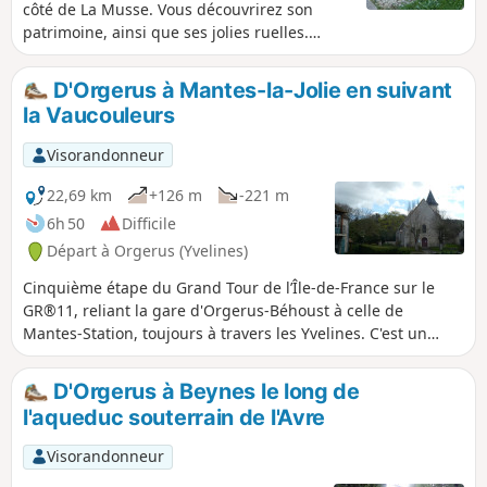
côté de La Musse. Vous découvrirez son
patrimoine, ainsi que ses jolies ruelles.
Pendant une heure, laissez-vous guider par
le calme de la nature, au cœur de l'Eure-et-
D'Orgerus à Mantes-la-Jolie en suivant
Loir.
la Vaucouleurs
Visorandonneur
22,69 km
+126 m
-221 m
6h 50
Difficile
Départ à Orgerus (Yvelines)
Cinquième étape du Grand Tour de l’Île-de-France sur le
GR®11, reliant la gare d'Orgerus-Béhoust à celle de
Mantes-Station, toujours à travers les Yvelines. C'est un
itinéraire cap au Nord qui rejoint la vallée de la Seine à
Mantes-la-Jolie, en descendant les vallées de la rivière de
D'Orgerus à Beynes le long de
Flexanville, puis de la Vaucouleurs. Le parcours emprunte à
l'aqueduc souterrain de l'Avre
la fois des sentiers en fond de vallée et des sentiers sur les
plateaux adjacents.
Visorandonneur