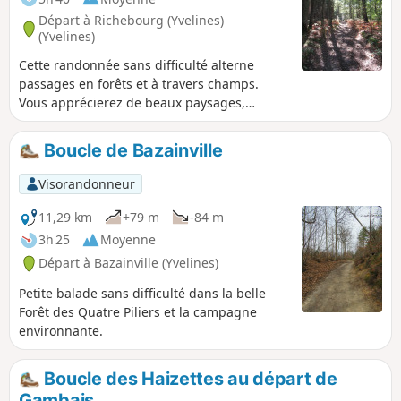
Départ à Richebourg (Yvelines)
(Yvelines)
Cette randonnée sans difficulté alterne
passages en forêts et à travers champs.
Vous apprécierez de beaux paysages,
croiserez de nombreux chevaux et
découvrirez le petit patrimoine de deux jolis
Boucle de Bazainville
villages.
Visorandonneur
11,29 km
+79 m
-84 m
3h 25
Moyenne
Départ à Bazainville (Yvelines)
Petite balade sans difficulté dans la belle
Forêt des Quatre Piliers et la campagne
environnante.
Boucle des Haizettes au départ de
Gambais