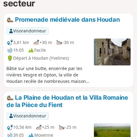
secteur
Promenade médiévale dans Houdan
Visorandonneur
3,61 km
+30 m
-30 m
1h 05
Facile
Départ à Houdan (Yvelines)
Bâtie sur une butte, enserrée par les
rivières Vesgre et Opton, la ville de
Houdan recèle de nombreuses maisons
à colombages, une église qui mêle les
styles gothique et renaissance, un
La Plaine de Houdan et la Villa Romaine
donjon ... Ce parcours urbain part à la
de la Pièce du Fient
découverte de ce riche patrimoine, en
empruntant rues, ruelles, sentes et
Visorandonneur
sentiers en bordure de rivière.
10,56 km
+25 m
-25 m
3h 05
Moyenne