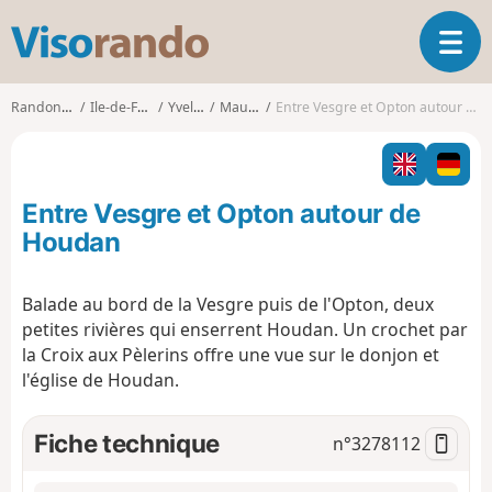
V
O
i
u
s
v
o
Randonnées
Ile-de-France
Yvelines
Maulette
Entre Vesgre et Opton autour de Houdan
r
r
i
a
r
n
l
d
Entre Vesgre et Opton autour de
a
o
n
Houdan
a
v
Balade au bord de la Vesgre puis de l'Opton, deux
i
petites rivières qui enserrent Houdan. Un crochet par
g
a
la Croix aux Pèlerins offre une vue sur le donjon et
t
l'église de Houdan.
i
o
Fiche technique
n°
3278112
n