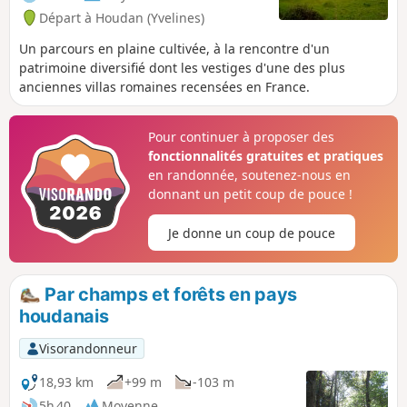
Départ à Houdan (Yvelines)
Un parcours en plaine cultivée, à la rencontre d'un
patrimoine diversifié dont les vestiges d'une des plus
anciennes villas romaines recensées en France.
Pour continuer à proposer des
fonctionnalités gratuites et pratiques
en randonnée, soutenez-nous en
donnant un petit coup de pouce !
Je donne un coup de pouce
Par champs et forêts en pays
houdanais
Visorandonneur
18,93 km
+99 m
-103 m
5h 40
Moyenne