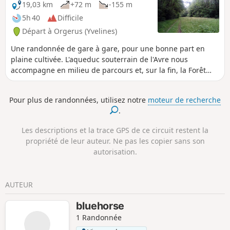
19,03 km
+72 m
-155 m
5h 40
Difficile
Départ à Orgerus (Yvelines)
Une randonnée de gare à gare, pour une bonne part en
plaine cultivée. L'aqueduc souterrain de l'Avre nous
accompagne en milieu de parcours et, sur la fin, la Forêt
domaniale de Beynes offre de plaisants sentiers. Quelques
belles églises complètent le tableau.
Pour plus de randonnées, utilisez notre
moteur de recherche
.
Les descriptions et la trace GPS de ce circuit restent la
propriété de leur auteur. Ne pas les copier sans son
autorisation.
AUTEUR
bluehorse
1 Randonnée