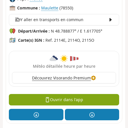
Commune :
Maulette
(78550)
Y aller en transports en commun
Départ/Arrivée :
N 48.788877° / E 1.617705°
Carte(s) IGN :
Ref. 2114E, 2114O, 2115O
Météo détaillée heure par heure
Découvrez Visorando Premium
Ouvrir dans l'app