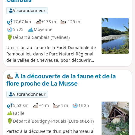
Visorandonneur
17,67 km
+133 m
-125 m
5h 25
Moyenne
Départ à Gambais (Yvelines)
Un circuit au cœur de la Forêt Domaniale de
Rambouillet, dans le Parc Naturel Régional
de la vallée de Chevreuse, pour découvrir
une nature variée et paisible. Cette
randonnée conviendra aux amoureux de la
À la découverte de la faune et de la
nature et à ceux qui recherchent le calme.
flore proche de La Musse
Visorandonneur
5,53 km
+4 m
-4 m
1h 35
Facile
Départ à Boutigny-Prouais (Eure-et-Loir)
Partez à la découverte d'un petit hameau à