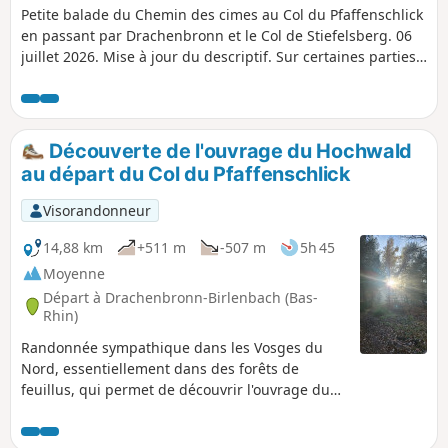
Petite balade du Chemin des cimes au Col du Pfaffenschlick
en passant par Drachenbronn et le Col de Stiefelsberg. 06
juillet 2026. Mise à jour du descriptif. Sur certaines parties
du circuit il n'y a pas de balise, alors qu'il y en a sur la carte,
à cause du Club Vosgien qui modifie le balisage
actuellement.
Découverte de l'ouvrage du Hochwald
au départ du Col du Pfaffenschlick
Visorandonneur
14,88 km
+511 m
-507 m
5h 45
Moyenne
Départ à Drachenbronn-Birlenbach (Bas-
Rhin)
Randonnée sympathique dans les Vosges du
Nord, essentiellement dans des forêts de
feuillus, qui permet de découvrir l'ouvrage du
Hochwald et les Ruines de l'Ermitage. Si vous
êtes discrets, vous aurez peut-être la chance