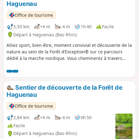
Haguenau
Office de tourisme
5,93 km
+4 m
-4 m
1h 40
Facile
Départ à Haguenau (Bas-Rhin)
Alliez sport, bien-être, moment convivial et découverte de la
nature au sein de la Forêt d’Exception® sur ce parcours
dédié à la marche nordique. Vous cheminerez à travers
différents peuplements de feuillus et de résineux vous
offrant un dépaysement total à proximité du site du Gros-
Chêne.
Sentier de découverte de la Forêt de
Haguenau
Office de tourisme
2,84 km
+4 m
-4 m
0h 50
Facile
Départ à Haguenau (Bas-Rhin)