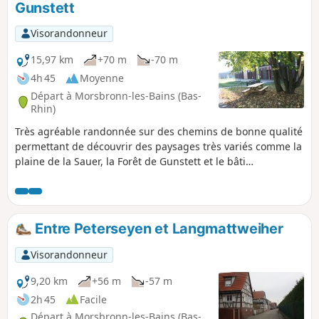
Gunstett
Visorandonneur
15,97 km
+70 m
-70 m
4h 45
Moyenne
Départ à Morsbronn-les-Bains (Bas-
Rhin)
Très agréable randonnée sur des chemins de bonne qualité
permettant de découvrir des paysages très variés comme la
plaine de la Sauer, la Forêt de Gunstett et le bâti
traditionnel alsacien lors de la traversée des villages.
Entre Peterseyen et Langmattweiher
Visorandonneur
9,20 km
+56 m
-57 m
2h 45
Facile
Départ à Morsbronn-les-Bains (Bas-