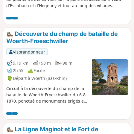
d'Eschbach et d'Hegeney et tout au long des villages
traversés de beaux exemples du bâti alsacien traditionnel
et moderne. Ce parcours permet également une bonne
approche des cultures pratiquées dans cette zone de
l'Alsace du Nord.
Découverte du champ de bataille de
Woerth-Froeschwiller
Visorandonneur
9,19 km
+98 m
-98 m
2h 55
Facile
Départ à Wœrth (Bas-Rhin)
Circuit à la découverte du champ de la
bataille de Woerth-Froeschwiller du 6-8-
1870, ponctué de monuments érigés en
mémoire des combattants mais aussi de
points de vue. Il traverse champs,
vergers et forêts mais aussi
Froeschwiller, Elsasshaussen et Woerth.
La Ligne Maginot et le Fort de