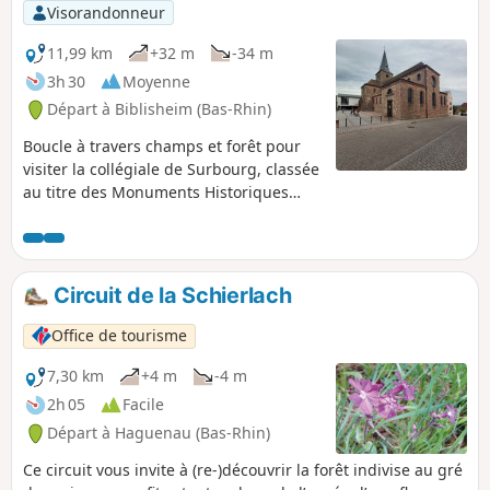
Visorandonneur
11,99 km
+32 m
-34 m
3h 30
Moyenne
Départ à Biblisheim (Bas-Rhin)
Boucle à travers champs et forêt pour
visiter la collégiale de Surbourg, classée
au titre des Monuments Historiques
depuis 1874.
Circuit de la Schierlach
Office de tourisme
7,30 km
+4 m
-4 m
2h 05
Facile
Départ à Haguenau (Bas-Rhin)
Ce circuit vous invite à (re-)découvrir la forêt indivise au gré