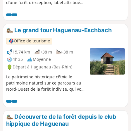
d'une forêt d'exception, label attribué
par l'ONF à une quinzaine de forêts en
France, avec une flore variée. Elle
regorge de champignons en saison.
Petite réserve biologique sur ce
Le grand tour Haguenau-Eschbach
parcours.
Office de tourisme
15,74 km
+38 m
-38 m
4h 35
Moyenne
Départ à Haguenau (Bas-Rhin)
Le patrimoine historique côtoie le
patrimoine naturel sur ce parcours au
Nord-Ouest de la forêt indivise, qui vous
mènera à travers les pineraies et
peuplements de feuillus, par les
champs et le charmant village
d’Eschbach qui longe la lisière de la
Découverte de la forêt depuis le club
forêt.
hippique de Haguenau