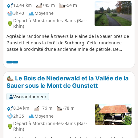
12,44 km
+45 m
-54 m
3h 40
Moyenne
Départ à Morsbronn-les-Bains (Bas-
Rhin)
Agréable randonnée à travers la Plaine de la Sauer près de
Gunstett et dans la forêt de Surbourg. Cette randonnée
passe à proximité d'une ancienne mine de pétrole. De
beaux paysages alsaciens et en automne, de belles
couleurs.
Le Bois de Niederwald et la Vallée de la
Sauer sous le Mont de Gunstett
Visorandonneur
8,34 km
+76 m
-78 m
2h 35
Moyenne
Départ à Morsbronn-les-Bains (Bas-
Rhin)