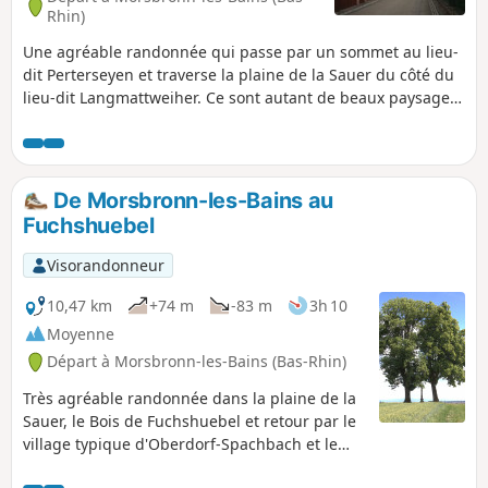
Rhin)
Une agréable randonnée qui passe par un sommet au lieu-
dit Perterseyen et traverse la plaine de la Sauer du côté du
lieu-dit Langmattweiher. Ce sont autant de beaux paysages
alsaciens, de villages (Morsbronn-les-Bains, Hegeney et
Durrenbach) avec des maisons pour certaines typiques du
bâti traditionnel en Alsace.
De Morsbronn-les-Bains au
Fuchshuebel
Visorandonneur
10,47 km
+74 m
-83 m
3h 10
Moyenne
Départ à Morsbronn-les-Bains (Bas-Rhin)
Très agréable randonnée dans la plaine de la
Sauer, le Bois de Fuchshuebel et retour par le
village typique d'Oberdorf-Spachbach et le
chemin sous le Mont de Gunstett. Au cours de