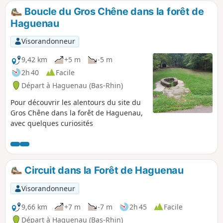
Boucle du Gros Chêne dans la forêt de
Haguenau
Visorandonneur
9,42 km
+5 m
-5 m
2h 40
Facile
Départ à Haguenau (Bas-Rhin)
Pour découvrir les alentours du site du
Gros Chêne dans la forêt de Haguenau,
avec quelques curiosités
Circuit dans la Forêt de Haguenau
Visorandonneur
9,66 km
+7 m
-7 m
2h 45
Facile
Départ à Haguenau (Bas-Rhin)