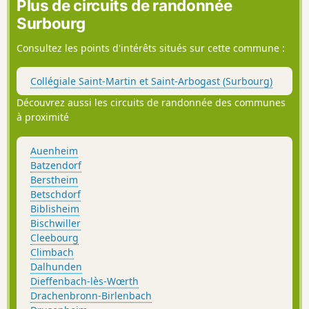
Plus de circuits de randonnée
Surbourg
Consultez les points d'intérêts situés sur cette commune :
Collégiale Saint-Martin et Saint-Arbogast (Surbourg)
Découvrez aussi les circuits de randonnée des communes
à proximité
Auenheim
Batzendorf
Berstheim
Betschdorf
Biblisheim
Bischwiller
Cleebourg
Climbach
Dalhunden
Dieffenbach-lès-Wœrth
Drachenbronn-Birlenbach