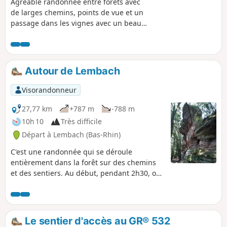
Agréable randonnée entre forêts avec
de larges chemins, points de vue et un
passage dans les vignes avec un beau
panorama. Au printemps, on peut
profiter des fleurs des arbres fruitiers !
Autour de Lembach
Visorandonneur
27,77 km
+787 m
-788 m
10h 10
Très difficile
Départ à Lembach (Bas-Rhin)
C'est une randonnée qui se déroule
entièrement dans la forêt sur des chemins
et des sentiers. Au début, pendant 2h30, on
passe par des chemins peu connus et très
peu fréquentés. Circuit avec pas mal de
dénivelé et des paysages variés.
Le sentier d'accès au GR® 532