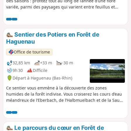
des saisons : profitez tout au long de l’année d’une flore
variée, parmi des paysages qui varient entre feuillus et
résineux, au cœur de jeunes ou de plus anciens
peuplements.
Sentier des Potiers en Forêt de
Haguenau
Office de tourisme
32,85 km
+33 m
-30 m
9h 30
Difficile
Départ à Haguenau (Bas-Rhin)
Ce sentier vous emmène à la découverte des zones
humides de la forêt indivise. Vous croiserez les cours d’eau
méandreux de l’Eberbach, de l’Halbmuelbach et de la Sauer,
observerez les oiseaux à l’observatoire ornithologique du
Brunnwald et marcherez sur les traces des potiers à
Betschdorf et Soufflenheim.
Le parcours du cœur en Forêt de