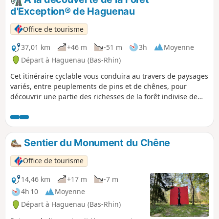
d'Exception® de Haguenau
Office de tourisme
37,01 km
+46 m
-51 m
3h
Moyenne
Départ à Haguenau (Bas-Rhin)
Cet itinéraire cyclable vous conduira au travers de paysages
variés, entre peuplements de pins et de chênes, pour
découvrir une partie des richesses de la forêt indivise de
Haguenau. Vous cheminerez au cœur de cette forêt,
labellisée Forêt d’Exception® en janvier 2020 et pourrez, au
fil de la balade, profiter de ses plans d’eau et vous laisser
surprendre par sa légende et son patrimoine.
Sentier du Monument du Chêne
Office de tourisme
14,46 km
+17 m
-7 m
4h 10
Moyenne
Départ à Haguenau (Bas-Rhin)