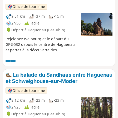
Office de tourisme
9,51 km
+37 m
-15 m
2h 50
Facile
Départ à Haguenau (Bas-Rhin)
Rejoignez Walbourg et le départ du
GR®532 depuis le centre de Haguenau
et partez à la découverte des
patrimoines de la forêt indivise par ce
sentier qui fait partie des chemins de
Saint-Jacques de Compostelle.
La balade du Sandhaas entre Haguenau
et Schweighouse-sur-Moder
Office de tourisme
8,12 km
+23 m
-23 m
2h 25
Facile
Départ à Haguenau (Bas-Rhin)