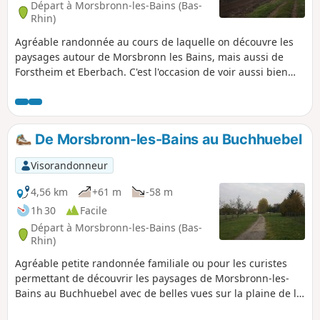
Départ à Morsbronn-les-Bains (Bas-
Rhin)
Agréable randonnée au cours de laquelle on découvre les
paysages autour de Morsbronn les Bains, mais aussi de
Forstheim et Eberbach. C'est l'occasion de voir aussi bien
des champs, des pâtures que des vergers.
De Morsbronn-les-Bains au Buchhuebel
Visorandonneur
4,56 km
+61 m
-58 m
1h 30
Facile
Départ à Morsbronn-les-Bains (Bas-
Rhin)
Agréable petite randonnée familiale ou pour les curistes
permettant de découvrir les paysages de Morsbronn-les-
Bains au Buchhuebel avec de belles vues sur la plaine de la
Sauer, la Forêt de Niederwald.