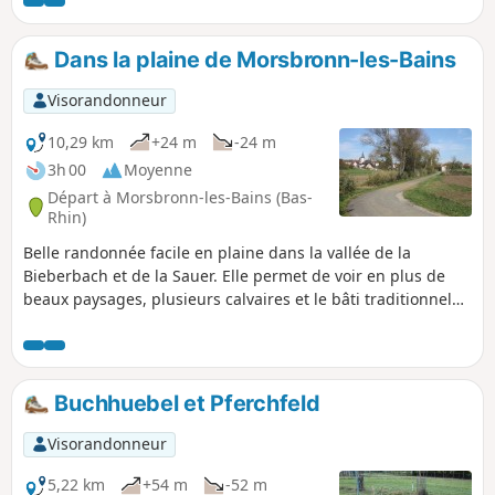
ce circuit découverte du beau lavoir du village
de Gunstett.
Dans la plaine de Morsbronn-les-Bains
Visorandonneur
10,29 km
+24 m
-24 m
3h 00
Moyenne
Départ à Morsbronn-les-Bains (Bas-
Rhin)
Belle randonnée facile en plaine dans la vallée de la
Bieberbach et de la Sauer. Elle permet de voir en plus de
beaux paysages, plusieurs calvaires et le bâti traditionnel
alsacien.
Buchhuebel et Pferchfeld
Visorandonneur
5,22 km
+54 m
-52 m