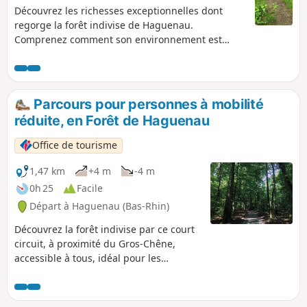
Découvrez les richesses exceptionnelles dont
regorge la forêt indivise de Haguenau.
Comprenez comment son environnement est
préservé, notamment depuis la tempête du 26
décembre 1999 qui a ravagé 40% de la surface de
la forêt, grâce à différents panneaux explicatifs
présents le long du sentier.
Parcours pour personnes à mobilité
réduite, en Forêt de Haguenau
Office de tourisme
1,47 km
+4 m
-4 m
0h 25
Facile
Départ à Haguenau (Bas-Rhin)
Découvrez la forêt indivise par ce court
circuit, à proximité du Gros-Chêne,
accessible à tous, idéal pour les
personnes à mobilité réduite et pour les
poussettes.