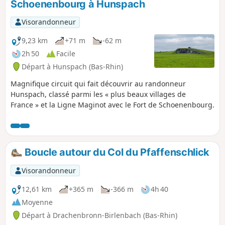
Schoenenbourg à Hunspach
Visorandonneur
9,23 km
+71 m
-62 m
2h 50
Facile
Départ à Hunspach (Bas-Rhin)
Magnifique circuit qui fait découvrir au randonneur
Hunspach, classé parmi les « plus beaux villages de
France » et la Ligne Maginot avec le Fort de Schoenenbourg.
Boucle autour du Col du Pfaffenschlick
Visorandonneur
12,61 km
+365 m
-366 m
4h 40
Moyenne
Départ à Drachenbronn-Birlenbach (Bas-Rhin)