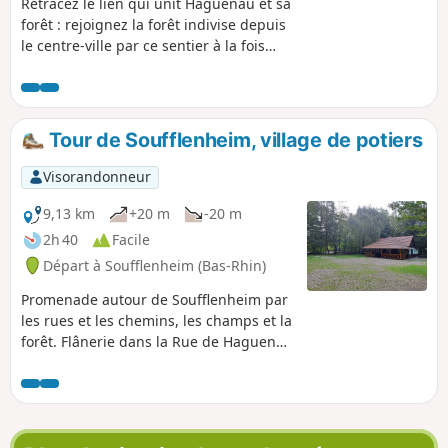
Retracez le lien qui unit Haguenau et sa
forêt : rejoignez la forêt indivise depuis
le centre-ville par ce sentier à la fois
urbain, agricole et forestier, à la
découverte du fameux Monument du
Chêne et de quelques arbres
remarquables.
Tour de Soufflenheim, village de potiers
Visorandonneur
9,13 km
+20 m
-20 m
2h 40
Facile
Départ à Soufflenheim (Bas-Rhin)
Promenade autour de Soufflenheim par
les rues et les chemins, les champs et la
forêt. Flânerie dans la Rue de Haguenau
où se situent la plupart des potiers.