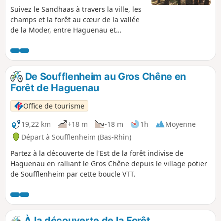
Suivez le Sandhaas à travers la ville, les
champs et la forêt au cœur de la vallée
de la Moder, entre Haguenau et
Schweighouse-sur-Moder. Sandhaas –
lièvre de sable – est le surnom qui fut
donné aux Haguenoviens à l’époque où
l’Alsace était sous l’autorité de l’Empire
De Soufflenheim au Gros Chêne en
allemand, à cause de la présence en
Forêt de Haguenau
grand nombre des lièvres dans cette
partie de la région au sol très
Office de tourisme
sablonneux.
19,22 km
+18 m
-18 m
1h
Moyenne
Départ à Soufflenheim (Bas-Rhin)
Partez à la découverte de l'Est de la forêt indivise de
Haguenau en ralliant le Gros Chêne depuis le village potier
de Soufflenheim par cette boucle VTT.
À la découverte de la Forêt