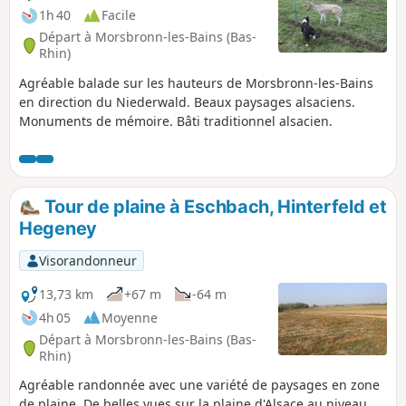
1h 40
Facile
Départ à Morsbronn-les-Bains (Bas-
Rhin)
Agréable balade sur les hauteurs de Morsbronn-les-Bains
en direction du Niederwald. Beaux paysages alsaciens.
Monuments de mémoire. Bâti traditionnel alsacien.
Tour de plaine à Eschbach, Hinterfeld et
Hegeney
Visorandonneur
13,73 km
+67 m
-64 m
4h 05
Moyenne
Départ à Morsbronn-les-Bains (Bas-
Rhin)
Agréable randonnée avec une variété de paysages en zone
de plaine. De belles vues sur la plaine d'Alsace au niveau