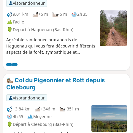
Visorandonneur
9,01 km
+6 m
-6 m
2h 35
Facile
Départ à Haguenau (Bas-Rhin)
Agréable randonnée aux abords de
Haguenau qui vous fera découvrir différents
aspects de la forêt, sympathique et
différente à chaque saison.
Col du Pigeonnier et Rott depuis
Cleebourg
Visorandonneur
13,84 km
+346 m
-351 m
4h 55
Moyenne
Départ à Cleebourg (Bas-Rhin)