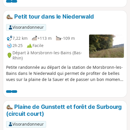
Petit tour dans le Niederwald
Visorandonneur
7,22 km
+113 m
-109 m
2h 25
Facile
Départ à Morsbronn-les-Bains (Bas-
Rhin)
Petite randonnée au départ de la station de Morsbronn-les-
Bains dans le Niederwald qui permet de profiter de belles
vues sur la plaine de la Sauer et de passer un bon moment
en forêt. Circuit ne présentant pas de réelles difficultés, au
dénivelé modéré.
Plaine de Gunstett et forêt de Surbourg
(circuit court)
Visorandonneur