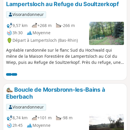
Lampertsloch au Refuge du Soultzerkopf
Visorandonneur
9,57 km
+268 m
-266 m
3h 30
Moyenne
Départ à Lampertsloch (Bas-Rhin)
Agréable randonnée sur le flanc Sud du Hochwald qui
mène de la Maison Forestière de Lampertsloch au Col du
Wiep, puis au Refuge de Soultzerkopf. Près du refuge, une
table d'orientation permet de bien profiter du paysage vers
la plaine. Ce parcours est favorable à un retour vers la
nature et à retrouver toute sa quiétude.
Boucle de Morsbronn-les-Bains à
Eberbach
Visorandonneur
8,74 km
+101 m
-98 m
2h 45
Moyenne