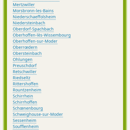
Mertzwiller
Morsbronn-les-Bains
Niederschaeffolsheim
Niedersteinbach
Oberdorf-Spachbach
Oberhoffen-lès-Wissembourg
Oberhoffen-sur-Moder
Oberrœdern
Obersteinbach
Ohlungen
Preuschdorf
Retschwiller
Riedseltz
Rittershoffen
Rountzenheim
Schirrhein
Schirrhoffen
Schœnenbourg
Schweighouse-sur-Moder
Sessenheim
Soufflenheim