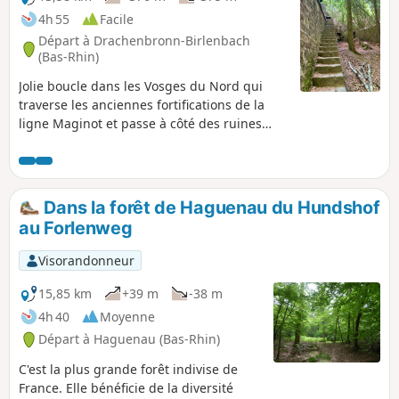
4h 55
Facile
Départ à Drachenbronn-Birlenbach
(Bas-Rhin)
Jolie boucle dans les Vosges du Nord qui
traverse les anciennes fortifications de la
ligne Maginot et passe à côté des ruines
d’une ancienne chapelle. ⚠️ 02/07/2026 :
Modification du point de départ au parking
du Chemin des Cîmes.
Dans la forêt de Haguenau du Hundshof
au Forlenweg
Visorandonneur
15,85 km
+39 m
-38 m
4h 40
Moyenne
Départ à Haguenau (Bas-Rhin)
C'est la plus grande forêt indivise de
France. Elle bénéficie de la diversité