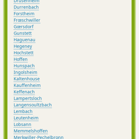
Drusenheim
Durrenbach
Forstheim
Frœschwiller
Gœrsdorf
Gunstett
Haguenau
Hegeney
Hochstett
Hoffen
Hunspach
Ingolsheim
Kaltenhouse
Kauffenheim
Keffenach
Lampertsloch
Langensoultzbach
Lembach
Leutenheim
Lobsann
Memmelshoffen
Merkwiller-Pechelbronn