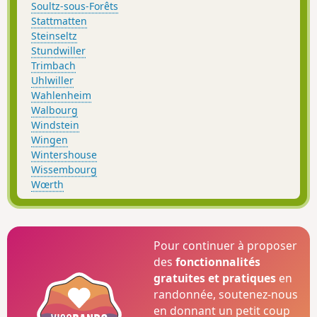
Soultz-sous-Forêts
Stattmatten
Steinseltz
Stundwiller
Trimbach
Uhlwiller
Wahlenheim
Walbourg
Windstein
Wingen
Wintershouse
Wissembourg
Wœrth
Pour continuer à proposer
des
fonctionnalités
gratuites et pratiques
en
randonnée, soutenez-nous
en donnant un petit coup