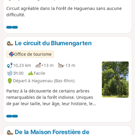
Circuit agréable dans la Forêt de Haguenau sans aucune
difficulté.
Le circuit du Blumengarten
Office de tourisme
10,23 km
+13 m
-13 m
3h 00
Facile
Départ à Haguenau (Bas-Rhin)
Partez à la découverte de certains arbres
remarquables de la forêt indivise. Uniques
de par leur taille, leur âge, leur histoire, leur
originalité ou encore leur forme, ils font
partie du patrimoine naturel et culturel de la
forêt de Haguenau à qui ils donnent son
identité.
De la Maison Forestière de