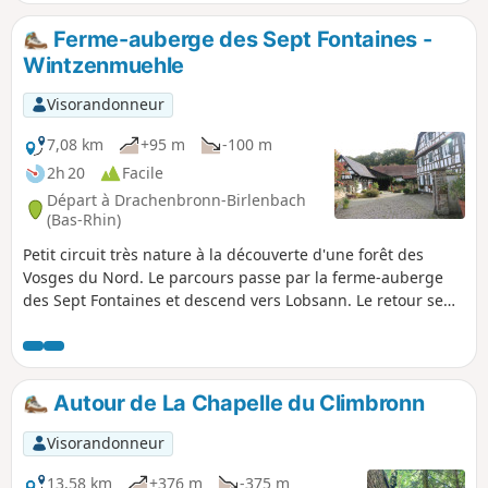
d'apercevoir des chevreuils ! 08/07/2026 : Point
de départ modifié.
Ferme-auberge des Sept Fontaines -
Wintzenmuehle
Visorandonneur
7,08 km
+95 m
-100 m
2h 20
Facile
Départ à Drachenbronn-Birlenbach
(Bas-Rhin)
Petit circuit très nature à la découverte d'une forêt des
Vosges du Nord. Le parcours passe par la ferme-auberge
des Sept Fontaines et descend vers Lobsann. Le retour se
fait par un agréable sentier en forêt offrant un moment
privilégié dans une belle nature paisible. Ce parcours
familial peut également se faire à VTT avec un minimum de
maîtrise.
Autour de La Chapelle du Climbronn
Visorandonneur
13,58 km
+376 m
-375 m