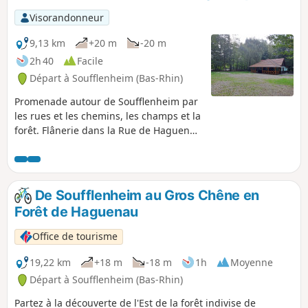
Visorandonneur
9,13 km
+20 m
-20 m
2h 40
Facile
Départ à Soufflenheim (Bas-Rhin)
Promenade autour de Soufflenheim par
les rues et les chemins, les champs et la
forêt. Flânerie dans la Rue de Haguenau
où se situent la plupart des potiers.
De Soufflenheim au Gros Chêne en
Forêt de Haguenau
Office de tourisme
19,22 km
+18 m
-18 m
1h
Moyenne
Départ à Soufflenheim (Bas-Rhin)
Partez à la découverte de l'Est de la forêt indivise de