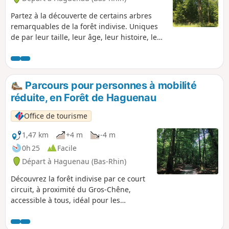
Partez à la découverte de certains arbres
remarquables de la forêt indivise. Uniques
de par leur taille, leur âge, leur histoire, leur
originalité ou encore leur forme, ils font
partie du patrimoine naturel et culturel de la
forêt de Haguenau à qui ils donnent son
identité.
Parcours pour personnes à mobilité
réduite, en Forêt de Haguenau
Office de tourisme
1,47 km
+4 m
-4 m
0h 25
Facile
Départ à Haguenau (Bas-Rhin)
Découvrez la forêt indivise par ce court
circuit, à proximité du Gros-Chêne,
accessible à tous, idéal pour les
personnes à mobilité réduite et pour les
poussettes.