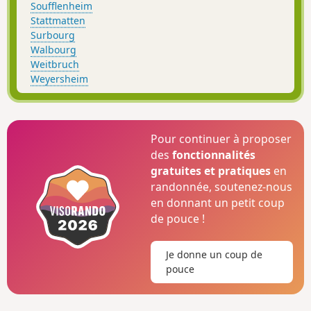
Soufflenheim
Stattmatten
Surbourg
Walbourg
Weitbruch
Weyersheim
Pour continuer à proposer
des
fonctionnalités
gratuites et pratiques
en
randonnée, soutenez-nous
en donnant un petit coup
de pouce !
Je donne un coup de
pouce