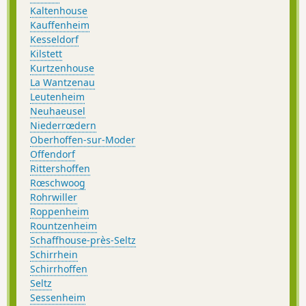
Kaltenhouse
Kauffenheim
Kesseldorf
Kilstett
Kurtzenhouse
La Wantzenau
Leutenheim
Neuhaeusel
Niederrœdern
Oberhoffen-sur-Moder
Offendorf
Rittershoffen
Rœschwoog
Rohrwiller
Roppenheim
Rountzenheim
Schaffhouse-près-Seltz
Schirrhein
Schirrhoffen
Seltz
Sessenheim