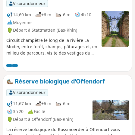
Visorandonneur
14,60 km
+6 m
-6 m
4h 10
Moyenne
Départ à Stattmatten (Bas-Rhin)
Circuit champêtre le long de la rivière La
Moder, entre forêt, champs, pâturages et, en
milieu de parcours, visite des vestiges du
Fort Carré de Fort-Louis avec possibilité de
pique-nique.
Réserve biologique d'Offendorf
Visorandonneur
11,67 km
+6 m
-6 m
3h 20
Facile
Départ à Offendorf (Bas-Rhin)
La réserve biologique du Rossmoerder à Offendorf vous