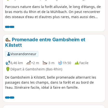
Parcours nature dans la forêt alluviale, le long d'étangs, de
bras morts du Rhin et de la Mühlbach. On peut rencontrer
des oiseaux d'eau et d'autres plus rares, mais aussi des
chevreuils et des reptiles. Le circuit traverse une végétation
dense avec de nombreuses espèces d'arbres et de plantes.
Promenade entre Gambsheim et
Kilstett
Visorandonneur
6,46 km
+2 m
-3 m
1h 50
Facile
Départ à Gambsheim (Bas-Rhin)
De Gambsheim à Kilstett, belle promenade alternant les
passages dans les champs, dans la forêt et au bord de
l'eau. Itinéraire facile, idéal à faire en famille.