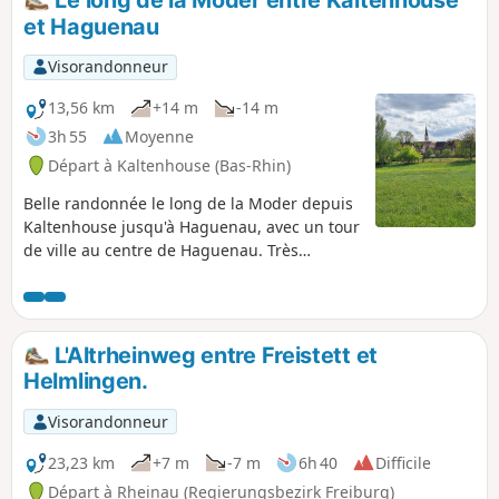
et Haguenau
Visorandonneur
13,56 km
+14 m
-14 m
3h 55
Moyenne
Départ à Kaltenhouse (Bas-Rhin)
Belle randonnée le long de la Moder depuis
Kaltenhouse jusqu'à Haguenau, avec un tour
de ville au centre de Haguenau. Très
agréable à faire au printemps.
L'Altrheinweg entre Freistett et
Helmlingen.
Visorandonneur
23,23 km
+7 m
-7 m
6h 40
Difficile
Départ à Rheinau (Regierungsbezirk Freiburg)