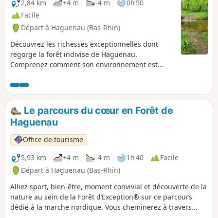
2,84 km
+4 m
-4 m
0h 50
Facile
Départ à Haguenau (Bas-Rhin)
Découvrez les richesses exceptionnelles dont
regorge la forêt indivise de Haguenau.
Comprenez comment son environnement est
préservé, notamment depuis la tempête du 26
décembre 1999 qui a ravagé 40% de la surface de
la forêt, grâce à différents panneaux explicatifs
présents le long du sentier.
Le parcours du cœur en Forêt de
Haguenau
Office de tourisme
5,93 km
+4 m
-4 m
1h 40
Facile
Départ à Haguenau (Bas-Rhin)
Alliez sport, bien-être, moment convivial et découverte de la
nature au sein de la Forêt d’Exception® sur ce parcours
dédié à la marche nordique. Vous cheminerez à travers
différents peuplements de feuillus et de résineux vous