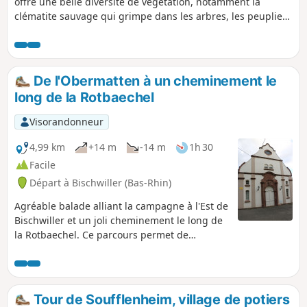
offre une belle diversité de végétation, notamment la
clématite sauvage qui grimpe dans les arbres, les peupliers
noirs, les roselières, les bras morts du Rhin peuplés de
cygnes, hérons, aigrettes, ragondins, etc.
De l'Obermatten à un cheminement le
long de la Rotbaechel
Visorandonneur
4,99 km
+14 m
-14 m
1h 30
Facile
Départ à Bischwiller (Bas-Rhin)
Agréable balade alliant la campagne à l'Est de
Bischwiller et un joli cheminement le long de
la Rotbaechel. Ce parcours permet de
découvrir diverses curiosités comme une
chaudière d'une ancienne machine à vapeur
et un lavoir sur la Rotbaechel.
Tour de Soufflenheim, village de potiers