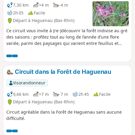
7,30 km
+4 m
-4 m
2h 05
Facile
Départ à Haguenau (Bas-Rhin)
Ce circuit vous invite à (re-)découvrir la forêt indivise au gré
des saisons : profitez tout au long de l’année d’une flore
variée, parmi des paysages qui varient entre feuillus et
résineux, au cœur de jeunes ou de plus anciens
peuplements.
Circuit dans la Forêt de Haguenau
Visorandonneur
9,66 km
+7 m
-7 m
2h 45
Facile
Départ à Haguenau (Bas-Rhin)
Circuit agréable dans la Forêt de Haguenau sans aucune
difficulté.