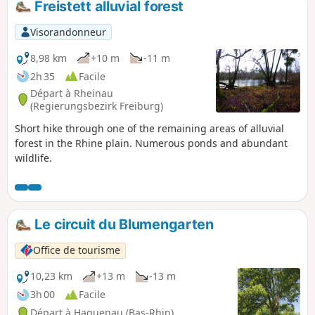
Freistett alluvial forest
Visorandonneur
8,98 km
+10 m
-11 m
2h 35
Facile
Départ à Rheinau
(Regierungsbezirk Freiburg)
Short hike through one of the remaining areas of alluvial
forest in the Rhine plain. Numerous ponds and abundant
wildlife.
Le circuit du Blumengarten
Office de tourisme
10,23 km
+13 m
-13 m
3h 00
Facile
Départ à Haguenau (Bas-Rhin)