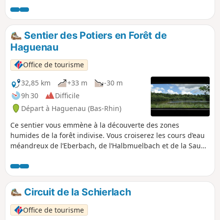
offrant un dépaysement total à proximité du site du Gros-
Chêne.
Sentier des Potiers en Forêt de
Haguenau
Office de tourisme
32,85 km
+33 m
-30 m
9h 30
Difficile
Départ à Haguenau (Bas-Rhin)
Ce sentier vous emmène à la découverte des zones
humides de la forêt indivise. Vous croiserez les cours d’eau
méandreux de l’Eberbach, de l’Halbmuelbach et de la Sauer,
observerez les oiseaux à l’observatoire ornithologique du
Brunnwald et marcherez sur les traces des potiers à
Betschdorf et Soufflenheim.
Circuit de la Schierlach
Office de tourisme