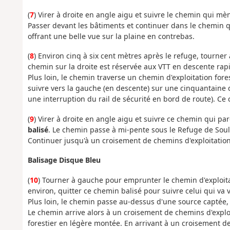
(
7
) Virer à droite en angle aigu et suivre le chemin qui m
Passer devant les bâtiments et continuer dans le chemin qui
offrant une belle vue sur la plaine en contrebas.
(
8
) Environ cinq à six cent mètres après le refuge, tourne
chemin sur la droite est réservée aux VTT en descente rap
Plus loin, le chemin traverse un chemin d'exploitation fores
suivre vers la gauche (en descente) sur une cinquantaine 
une interruption du rail de sécurité en bord de route). Ce
(
9
) Virer à droite en angle aigu et suivre ce chemin qui pa
balisé
. Le chemin passe à mi-pente sous le Refuge de Soul
Continuer jusqu'à un croisement de chemins d'exploitation
Balisage Disque Bleu
(
10
) Tourner à gauche pour emprunter le chemin d'exploit
environ, quitter ce chemin balisé pour suivre celui qui va v
Plus loin, le chemin passe au-dessus d'une source captée, 
Le chemin arrive alors à un croisement de chemins d'exploi
forestier en légère montée. En arrivant à un croisement de