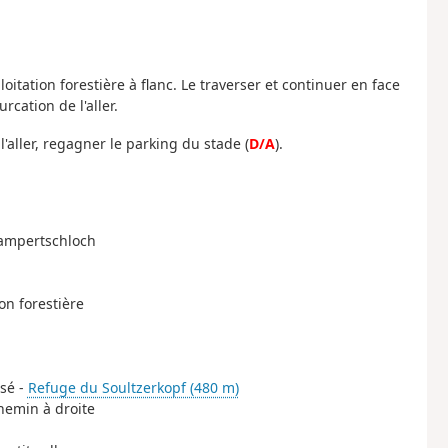
tation forestière à flanc. Le traverser et continuer en face
rcation de l'aller.
l'aller, regagner le parking du stade (
D/A
).
 Lampertschloch
on forestière
rsé -
Refuge du Soultzerkopf (480 m)
hemin à droite