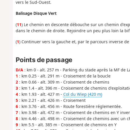
vers le Sud-Ouest.
Balisage Disque Vert
(
11
) Le chemin en descente débouche sur un chemin d'exploi
dans le chemin de droite. Rejoindre un peu plus loin la bifu
(
1
) Continuer vers la gauche et, par le parcours inverse de 
Points de passage
D/A
: km 0 - alt. 257 m - Parking du stade après la MF de
1
: km 0.25 - alt. 291 m - Croisement de la boucle
2
: km 0.66 - alt. 309 m - Croisement de chemins
3
: km 1.4 - alt. 396 m - Croisement de chemins d'exploitati
4
: km 1.93 - alt. 427 m -
Col du Wiep (420 m)
5
: km 2.21 - alt. 426 m - Croisement
6
: km 3.76 - alt. 456 m - Route forestière réglementée.
7
: km 3.98 - alt. 472 m - Croisement de chemins en Y inve
8
: km 4.46 - alt. 498 m - Croisement de chemins avec un c
9
: km 5.5 - alt. 385 m - Croisement de chemins en Y