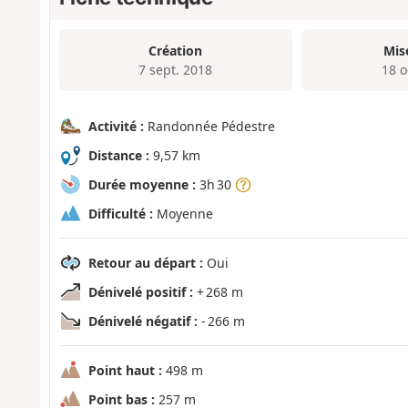
Création
Mis
7 sept. 2018
18 o
Activité :
Randonnée Pédestre
Distance :
9,57 km
Durée moyenne :
3h 30
Difficulté :
Moyenne
Retour au départ :
Oui
Dénivelé positif :
+ 268 m
Dénivelé négatif :
- 266 m
Point haut :
498 m
Point bas :
257 m