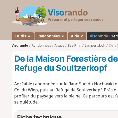
V
i
s
o
r
a
Outils
Randonnées
Aide ↗
Viso
rando
Pre
n
Visorando
Randonnées
Alsace
Bas-Rhin
Lampertsloch
De la
d
o
De la Maison Forestière d
Refuge du Soultzerkopf
Agréable randonnée sur le flanc Sud du Hochwald q
Col du Wiep, puis au Refuge de Soultzerkopf. Près d
profiter du paysage vers la plaine. Ce parcours est f
sa quiétude.
Fiche technique