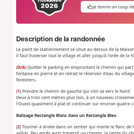
Je donne un coup d
Description de la randonnée
Le point de stationnement se situe au-dessus de la Maiso
il faut traverser tout le village et aller jusqu'à l'orée de la 
(
D/A
) Quitter le parking en empruntant le chemin qui part 
fontaine en pierre et en retrait le réservoir d'eau du vill
forestiers.
(
1
) Prendre le chemin de gauche qui s'en va vers le Nord.
Deux à trois cent mètres plus loin, à un nouveau croiseme
l'Ouest quasiment à plat et continuer sur environ quatre c
Balisage Rectangle Blanc dans un Rectangle Bleu
(
2
) Tourner à droite dans un sentier qui monte le flanc de 
vallon. Peu après avoir traversé un chemin, la pente du ch