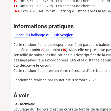
10
: km 7.71 - alt. 376 m - Croisement de chemins dans un 
11
: km 9.11 - alt. 302 m - Croisement de chemins
D/A
: km 9.57 - alt. 257 m - Parking du stade après la MF 
Informations pratiques
Signes du balisage du Club Vosgien
Cette randonnée ne correspond pas à un parcours balisé. El
balisée du point (
9
) au point (
10
). Mais elle ne présente pa
conseillé de suivre les indications du descriptif et de la c
passage (avec leurs coordonnées GPS et la distance depuis
qui découvre le circuit.
Cette randonnée en terrain varié nécessite d'être bien cha
Randonnée réalisée par l'auteur le 8 octobre 2025
À voir
Le Hochwald
L'ouvrage du Hochwald est un ouvrage fortifié de la lign