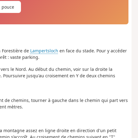
e pouce
n Forestière de
Lampertsloch
en face du stade. Pour y accéder
forêt : vaste parking.
vers le Nord. Au début du chemin, voir sur la droite la
age. Poursuivre jusqu'au croisement en Y de deux chemins
nt de chemins, tourner à gauche dans le chemin qui part vers
ent mètres.
la montagne assez en ligne droite en direction d'un petit
emin s’accroît. Au croisement de chemins suivant en "T",