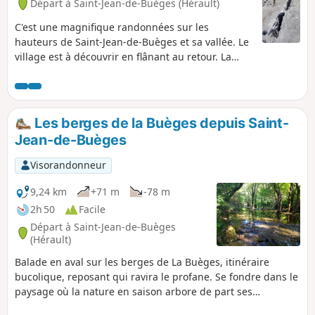
Départ à Saint-Jean-de-Buèges (Hérault)
C'est une magnifique randonnées sur les
hauteurs de Saint-Jean-de-Buèges et sa vallée. Le
village est à découvrir en flânant au retour. La
vallée de la Buèges mérite le détour. Refaite avec
grand plaisir en janvier 2025. Temps froid mais
grand soleil. Pas de changement notable sauf une
lavogne nouvelle au point 6 et effectivement
Les berges de la Buèges depuis Saint-
absence du caillou percé au point 5. Rando
Jean-de-Buèges
presque toujours en balcon donc au soleil.
Visorandonneur
9,24 km
+71 m
-78 m
2h 50
Facile
Départ à Saint-Jean-de-Buèges
(Hérault)
Balade en aval sur les berges de La Buèges, itinéraire
bucolique, reposant qui ravira le profane. Se fondre dans le
paysage où la nature en saison arbore de part ses
floraisons aux mille couleurs, tous ses parfums saisonniers