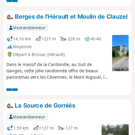
panoramas sur les vallées de la Buèges,
de l'Hérault, les Gorges de la Vis, le Pic
Saint-Loup et l'Hortus.
Berges de l'Hérault et Moulin de Clauzel
Visorandonneur
14,16 km
+227 m
-228 m
4h 40
Moyenne
Départ à Brissac (Hérault)
Dans le massif de la Cardonille, au Sud de
Ganges, cette jolie randonnée offre de beaux
panoramas vers les Cévennes, le Mont Aigoual, le
plateau du Thaurac avec sa Grotte des
Demoiselles. Elle se rapproche ensuite des
berges de l'Hérault par des chemins et sentiers
ombragés offrant un véritable havre de fraîcheur
La Source de Gorniés
à la belle saison. Le circuit, parfois en balcon,
permet de belles vues sur le fleuve et ses
Visorandonneur
méandres avant d'atteindre le pittoresque Moulin
de Clauzel.
7,59 km
+127 m
-127 m