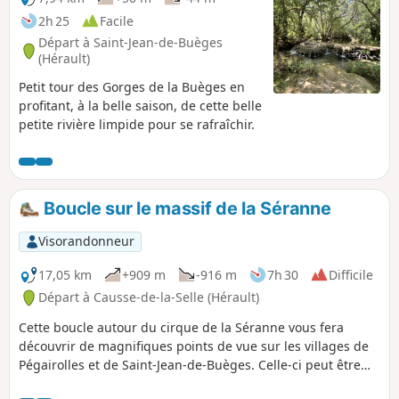
2h 25
Facile
Départ à Saint-Jean-de-Buèges
(Hérault)
Petit tour des Gorges de la Buèges en
profitant, à la belle saison, de cette belle
petite rivière limpide pour se rafraîchir.
Boucle sur le massif de la Séranne
Visorandonneur
17,05 km
+909 m
-916 m
7h 30
Difficile
Départ à Causse-de-la-Selle (Hérault)
Cette boucle autour du cirque de la Séranne vous fera
découvrir de magnifiques points de vue sur les villages de
Pégairolles et de Saint-Jean-de-Buèges. Celle-ci peut être
faite indifféremment dans un sens ou dans l'autre.