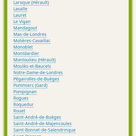
Laroque (Hérault)
Lasalle
Lauret
Le Vigan
Mandagout
Mas-de-Londres
Molières-Cavaillac
Monoblet
Montdardier
Montoulieu (Hérault)
Moulès-et-Baucels
Notre-Dame-de-Londres
Pégairolles-de-Buèges
Pommiers (Gard)
Pompignan
Rogues
Roquedur
Rouet
Saint-André-de-Buèges
Saint-André-de-Majencoules
Saint-Bonnet-de-Salendrinque