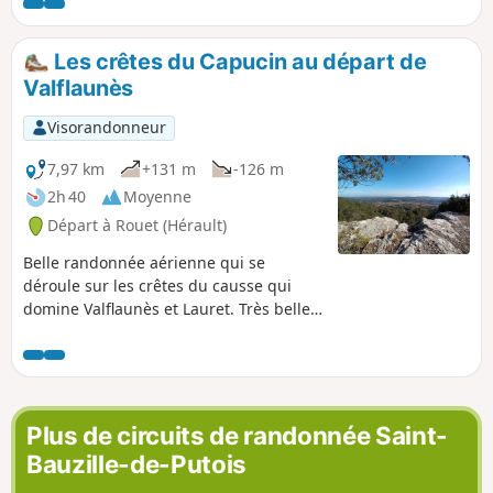
L'ensemble de la randonnée est balisé et les sentiers sont
entretenus.
Les crêtes du Capucin au départ de
Valflaunès
Visorandonneur
7,97 km
+131 m
-126 m
2h 40
Moyenne
Départ à Rouet (Hérault)
Belle randonnée aérienne qui se
déroule sur les crêtes du causse qui
domine Valflaunès et Lauret. Très belles
vues vers l'Est et le Sud tout au long du
circuit sur ces villages de la plaine
viticole, les crus du Pic Saint Loup. Au
loin, s'estompent les collines dans un
beau camaïeu de bleus.
Plus de circuits de randonnée Saint-
Bauzille-de-Putois