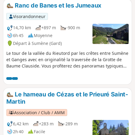
Baume Clauside, l'ascension du Ranc de Banes offrant un
Ranc de Banes et les Jumeaux
panorama à 360° du Pic Saint-Loup au Mont Aigoual et un
petit tour pour découvrir le village en fin de circuit.
Visorandonneur
14,70 km
+897 m
-900 m
6h 45
Moyenne
Départ à Sumène (Gard)
Le tour de la vallée du Rieutord par les crêtes entre Sumène
et Ganges avec en originalité la traversée de la Grotte de
Baume Clauside. Vous profiterez des panoramas typiques
du Sud des Cévennes.
Le hameau de Cézas et le Prieuré Saint-
Martin
Association / Club / AMM
6,42 km
+283 m
-289 m
2h 40
Facile