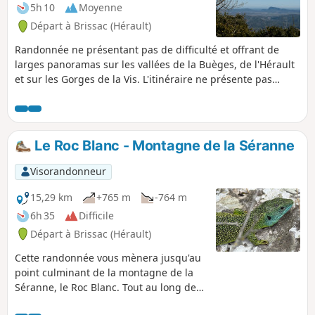
5h 10
Moyenne
Départ à Brissac (Hérault)
Randonnée ne présentant pas de difficulté et offrant de
larges panoramas sur les vallées de la Buèges, de l'Hérault
et sur les Gorges de la Vis. L'itinéraire ne présente pas
d’ambiguïté.
Le Roc Blanc - Montagne de la Séranne
Visorandonneur
15,29 km
+765 m
-764 m
6h 35
Difficile
Départ à Brissac (Hérault)
Cette randonnée vous mènera jusqu'au
point culminant de la montagne de la
Séranne, le Roc Blanc. Tout au long de
la randonnée, vous profiterez de larges