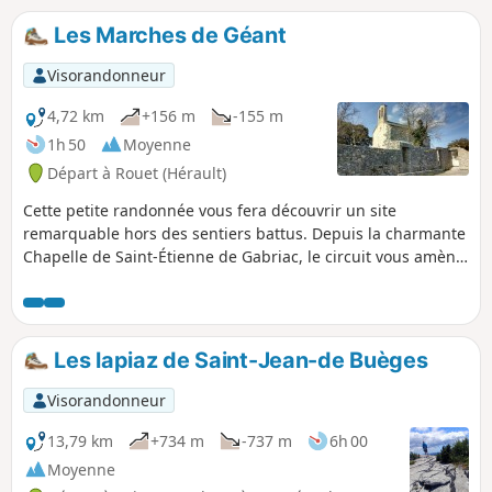
Les Marches de Géant
Visorandonneur
4,72 km
+156 m
-155 m
1h 50
Moyenne
Départ à Rouet (Hérault)
Cette petite randonnée vous fera découvrir un site
remarquable hors des sentiers battus. Depuis la charmante
Chapelle de Saint-Étienne de Gabriac, le circuit vous amène
sur les berges du Lamalou avant d'accéder à
d'impressionnantes strates de calcaire blanc qui affleurent.
Ces strates très épaisses ont leurs crêtes décalées et
constituent un immense escalier d'où le nom du site. Cette
Les lapiaz de Saint-Jean-de Buèges
randonnée doit se faire impérativement sous un beau soleil
pour admirer l'éclatante blancheur de ces roches.
Visorandonneur
13,79 km
+734 m
-737 m
6h 00
Moyenne