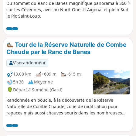
de biotope..
Du sommet du Ranc de Banes magnifique panorama à 360 °
sur les Cévennes, avec au Nord-Ouest l'Aigoual et plein Sud
le Pic Saint-Loup.
Tour de la Réserve Naturelle de Combe
Chaude par le Ranc de Banes
Visorandonneur
13,08 km
+609 m
-615 m
5h 30
Moyenne
Départ à Sumène (Gard)
Randonnée en boucle, à la découverte de la Réserve
Naturelle de Combe Chaude, zone de nidification pour
rapaces mais aussi chauves-souris dans les nombreuses
grottes. Cette barrière calcaire surplombe la vallée du
Rieutord et offre un bel aperçu sur une bonne partie des
Cévennes gardoises. À noter, la traversée insolite de la