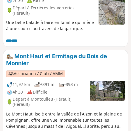
2h 30
Facile
Départ à Ferrières-les-Verreries
(Hérault)
Une belle balade à faire en famille qui mène
à une source au travers de la garrigue.
Mont Haut et Ermitage du Bois de
Monnier
Association / Club / AMM
11,97 km
+391 m
-393 m
4h 30
Difficile
Départ à Montoulieu (Hérault)
(Hérault)
Le Mont Haut, isolé entre la vallée de l'Alzon et la plaine de
Pompignan, offre une vue imprenable sur toutes les
Cévennes jusqu'au massif de l'Aigoual. Il abrite, perdu au