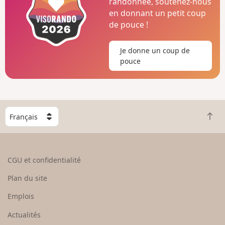
randonnée, soutenez-nous
en donnant un petit coup
de pouce !
Je donne un coup de
pouce
C
R
h
e
o
t
i
o
s
CGU et confidentialité
u
i
r
s
Plan du site
e
s
n
e
Emplois
h
z
Actualités
a
u