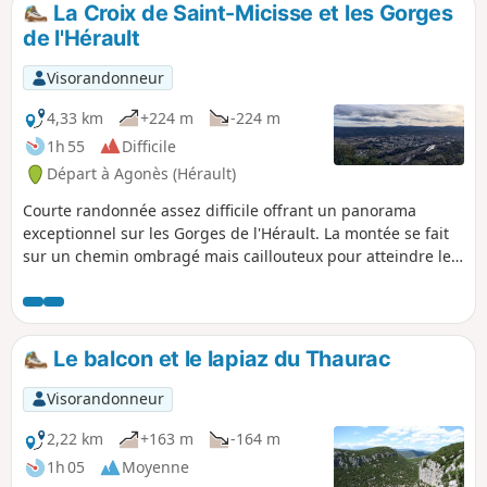
La Croix de Saint-Micisse et les Gorges
p
de l'Hérault
Visorandonneur
4,33 km
+224 m
-224 m
1h 55
Difficile
Départ à Agonès (Hérault)
Courte randonnée assez difficile offrant un panorama
exceptionnel sur les Gorges de l'Hérault. La montée se fait
sur un chemin ombragé mais caillouteux pour atteindre le
bord vertigineux d'une falaise. Le parcours est
généralement bien marqué sauf sur une portion. Mise en
garde modérateur au 02/04/2021 : Attention ! Certains
passages envahis par le végétation ; voir les avis sur cette
Le balcon et le lapiaz du Thaurac
rando en bas de page
Visorandonneur
2,22 km
+163 m
-164 m
1h 05
Moyenne