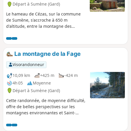
Départ à Sumène (Gard)
Le hameau de Cézas, sur la commune
de Sumène, s'accroche à 650 m
d'altitude, entre la montagne des
Cagnasses et celle de la Fage, au plein
cœur d'une forêt domaniale. Ce petit
parcours de moyenne montagne alterne
de nombreux passages ombragés, avec
La montagne de la Fage
des vues sur les Cévennes et au delà.
Au passage, la visite du Prieuré Saint-
Visorandonneur
Martin (XIIe siècle) s'impose comme un
havre de tranquillité pour le pique-
10,09 km
+425 m
-424 m
nique.
4h 05
Moyenne
Départ à Sumène (Gard)
Cette randonnée, de moyenne difficulté,
offre de belles perspectives sur les
montagnes environnantes et Saint-
Roman de Codières, depuis la crête de
la Montagne de la Fage.