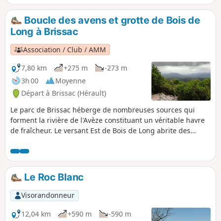
Boucle des avens et grotte de Bois de
Long à Brissac
Association / Club / AMM
7,80 km
+275 m
-273 m
3h 00
Moyenne
Départ à Brissac (Hérault)
Le parc de Brissac héberge de nombreuses sources qui
forment la rivière de l'Avèze constituant un véritable havre
de fraîcheur. Le versant Est de Bois de Long abrite des
grottes et des avens. Sur notre parcours nous visiterons
l'Aven de la Dame, la Grotte de Bois Long et l'Abîme de
Rabanel.
Le Roc Blanc
Visorandonneur
12,04 km
+590 m
-590 m