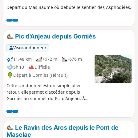
Départ du Mas Baume où débute le sentier des Asphodèles.
Pic d'Anjeau depuis Gorniès
Visorandonneur
11,48 km
+672 m
-676 m
5h 10
Difficile
Départ à Gorniès (Hérault)
Cette randonnée est un simple aller
retour, ellepermet d'accéder depuis
Gorniès au sommet du Pic d'Anjeau. À
ce sommet, vue magnifique sur le
massif de l'Aigoual d'une part et sur les
étangs et la mer d'autre part par temps
clair.
Le Ravin des Arcs depuis le Pont de
Masclac