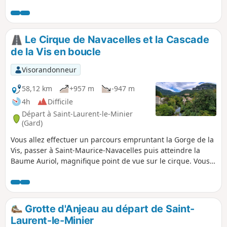
milieu de ses bois d'yeuses, un ermitage, véritable havre de
paix.
Le Cirque de Navacelles et la Cascade
de la Vis en boucle
Visorandonneur
58,12 km
+957 m
-947 m
4h
Difficile
Départ à Saint-Laurent-le-Minier
(Gard)
Vous allez effectuer un parcours empruntant la Gorge de la
Vis, passer à Saint-Maurice-Navacelles puis atteindre la
Baume Auriol, magnifique point de vue sur le cirque. Vous
descendrez ensuite au joli village de Navacelles. En
ascension, la D713 vous fera apercevoir les différentes
facettes du cirque avant de rejoindre Blandas et
Montdardier. À la fin de la boucle, après la sortie de Saint-
Grotte d'Anjeau au départ de Saint-
Laurent-le-Minier, vous attendra également la belle Cascade
Laurent-le-Minier
de la Vis.