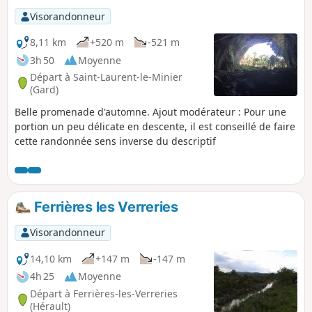
Visorandonneur
8,11 km
+520 m
-521 m
3h 50
Moyenne
Départ à Saint-Laurent-le-Minier
(Gard)
Belle promenade d'automne. Ajout modérateur : Pour une
portion un peu délicate en descente, il est conseillé de faire
cette randonnée sens inverse du descriptif
Ferrières les Verreries
Visorandonneur
14,10 km
+147 m
-147 m
4h 25
Moyenne
Départ à Ferrières-les-Verreries
(Hérault)