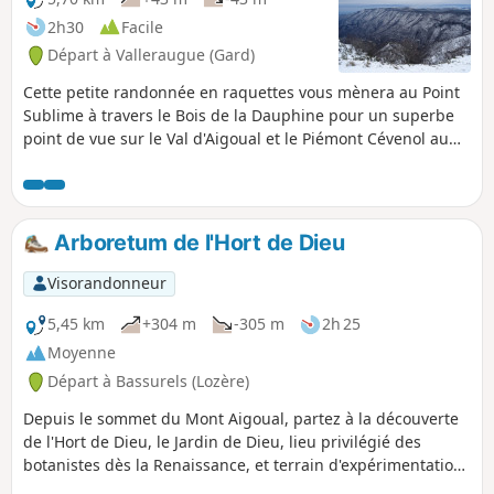
2h30
Facile
Départ à Valleraugue (Gard)
Cette petite randonnée en raquettes vous mènera au Point
Sublime à travers le Bois de la Dauphine pour un superbe
point de vue sur le Val d'Aigoual et le Piémont Cévenol au
loin. Le retour se fait par une piste en corniche dominant la
Montagne de l'Espérou puis à nouveau en forêt par le Valat
de la Dauphine.
Arboretum de l'Hort de Dieu
Visorandonneur
5,45 km
+304 m
-305 m
2h 25
Moyenne
Départ à Bassurels (Lozère)
Depuis le sommet du Mont Aigoual, partez à la découverte
de l'Hort de Dieu, le Jardin de Dieu, lieu privilégié des
botanistes dès la Renaissance, et terrain d'expérimentation
des botanistes d'aujourd'hui.« Nous souvenant des bons