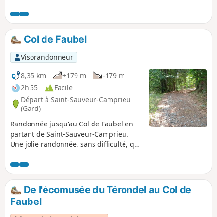
descendrez ensuite au joli village de Navacelles. En
ascension, la D713 vous fera apercevoir les différentes
facettes du cirque avant de rejoindre Blandas et
Montdardier. À la fin de la boucle, après la sortie de Saint-
Col de Faubel
Laurent-le-Minier, vous attendra également la belle Cascade
de la Vis.
Visorandonneur
8,35 km
+179 m
-179 m
2h 55
Facile
Départ à Saint-Sauveur-Camprieu
(Gard)
Randonnée jusqu'au Col de Faubel en
partant de Saint-Sauveur-Camprieu.
Une jolie randonnée, sans difficulté, qui
longe la rivière le Trèvezel. De
nombreux points d 'eau pour faire boire
vos loulous. Attention une partie de la
randonnée traverse le Parc National des
De l'écomusée du Térondel au Col de
Cévennes, il y donc des restrictions.
Faubel