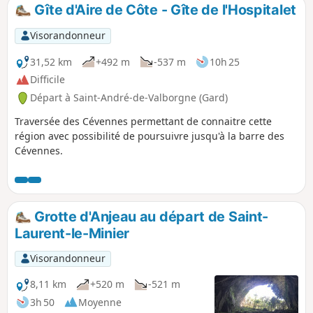
Gîte d'Aire de Côte - Gîte de l'Hospitalet
Visorandonneur
31,52 km
+492 m
-537 m
10h 25
Difficile
Départ à Saint-André-de-Valborgne (Gard)
Traversée des Cévennes permettant de connaitre cette
région avec possibilité de poursuivre jusqu'à la barre des
Cévennes.
Grotte d'Anjeau au départ de Saint-
Laurent-le-Minier
Visorandonneur
8,11 km
+520 m
-521 m
3h 50
Moyenne