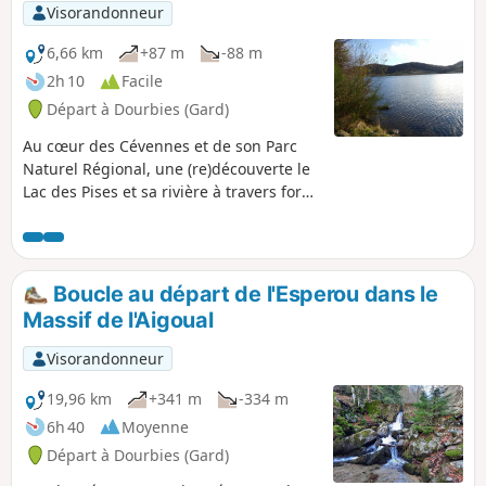
Randonnée sans difficulté technique mais
Visorandonneur
très longue avec des passages en fortes
pentes et nécessitant une bonne endurance.
6,66 km
+87 m
-88 m
2h 10
Facile
Départ à Dourbies (Gard)
Au cœur des Cévennes et de son Parc
Naturel Régional, une (re)découverte le
Lac des Pises et sa rivière à travers forêt
et zone humide. Une balade familiale,
alternant larges chemins et petits
sentiers. Attention interdiction
temporaire pour cause de travaux. :
Boucle au départ de l'Esperou dans le
Problème de travaux/sécurité au niveau
Massif de l'Aigoual
du barrage ; Voir les commentaires en
bas de cette fiche
Visorandonneur
19,96 km
+341 m
-334 m
6h 40
Moyenne
Départ à Dourbies (Gard)