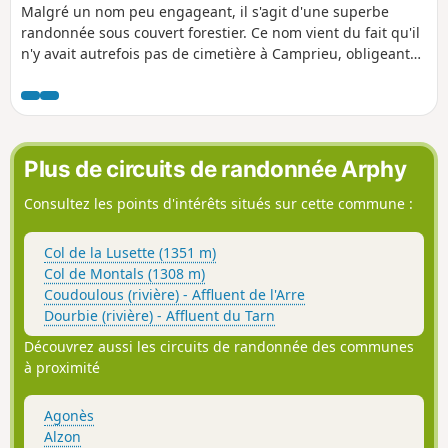
Malgré un nom peu engageant, il s'agit d'une superbe
randonnée sous couvert forestier. Ce nom vient du fait qu'il
n'y avait autrefois pas de cimetière à Camprieu, obligeant
les habitants à porter leurs défunts jusqu'au hameau de
Saint-Sauveur.
Plus de circuits de randonnée Arphy
Consultez les points d'intérêts situés sur cette commune :
Col de la Lusette (1351 m)
Col de Montals (1308 m)
Coudoulous (rivière) - Affluent de l'Arre
Dourbie (rivière) - Affluent du Tarn
Découvrez aussi les circuits de randonnée des communes
à proximité
Agonès
Alzon