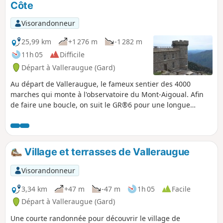
Côte
Visorandonneur
25,99 km
+1 276 m
-1 282 m
11h 05
Difficile
Départ à Valleraugue (Gard)
Au départ de Valleraugue, le fameux sentier des 4000
marches qui monte à l'observatoire du Mont-Aigoual. Afin
de faire une boucle, on suit le GR®6 pour une longue
descente en forêt vers Aire de Côte, avant de finir par la
traversée de la châtaigneraie au-dessus du hameau de
Berthezène.
Village et terrasses de Valleraugue
Visorandonneur
3,34 km
+47 m
-47 m
1h 05
Facile
Départ à Valleraugue (Gard)
Une courte randonnée pour découvrir le village de