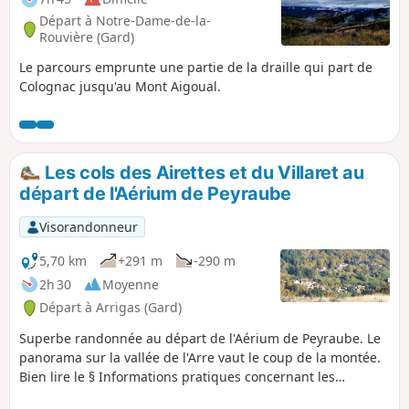
Départ à Notre-Dame-de-la-
Rouvière (Gard)
Le parcours emprunte une partie de la draille qui part de
Colognac jusqu'au Mont Aigoual.
Les cols des Airettes et du Villaret au
départ de l'Aérium de Peyraube
Visorandonneur
5,70 km
+291 m
-290 m
2h 30
Moyenne
Départ à Arrigas (Gard)
Superbe randonnée au départ de l'Aérium de Peyraube. Le
panorama sur la vallée de l'Arre vaut le coup de la montée.
Bien lire le § Informations pratiques concernant les
troupeaux et patous.