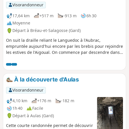
Visorandonneur
17,64 km
+517 m
-913 m
6h 30
Moyenne
Départ à Bréau-et-Salagosse (Gard)
On suit la draille reliant le Languedoc à l'Aubrac,
empruntée aujourd'hui encore par les brebis pour rejoindre
les estives de l'Aigoual. On commence par descendre dans
les villages et hameaux de la vallée de l'Arre. L'industrie de
la soie y a laissé quelques traces : anciennes filatures et
moulins. Après une agréable balade le long de l'Arre où les
truites abondent, les choses sérieuses commencent avec la
À la découverte d'Aulas
montée sur le Causse de Blandas. Une fois là-haut,
changement radical de décor.
Visorandonneur
4,10 km
+176 m
-182 m
1h 40
Facile
Départ à Aulas (Gard)
Cette courte randonnée permet de découvrir