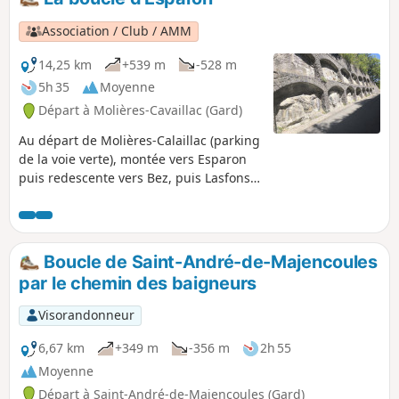
Association / Club / AMM
14,25 km
+539 m
-528 m
5h 35
Moyenne
Départ à Molières-Cavaillac (Gard)
Au départ de Molières-Calaillac (parking
de la voie verte), montée vers Esparon
puis redescente vers Bez, puis Lasfons
et par la voie verte.
Boucle de Saint-André-de-Majencoules
par le chemin des baigneurs
Visorandonneur
6,67 km
+349 m
-356 m
2h 55
Moyenne
Départ à Saint-André-de-Majencoules (Gard)