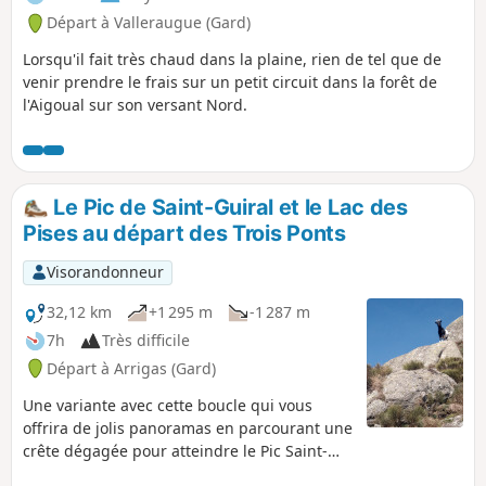
Départ à Valleraugue (Gard)
Lorsqu'il fait très chaud dans la plaine, rien de tel que de
venir prendre le frais sur un petit circuit dans la forêt de
l'Aigoual sur son versant Nord.
Le Pic de Saint-Guiral et le Lac des
Pises au départ des Trois Ponts
Visorandonneur
32,12 km
+1 295 m
-1 287 m
7h
Très difficile
Départ à Arrigas (Gard)
Une variante avec cette boucle qui vous
offrira de jolis panoramas en parcourant une
crête dégagée pour atteindre le Pic Saint-
Guiral avant d'aller vous rafraîchir au bord