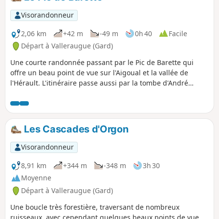
panoramas au (3) et au Monument
André Chamson sont sublimes.
Visorandonneur
2,06 km
+42 m
-49 m
0h 40
Facile
Départ à Valleraugue (Gard)
Une courte randonnée passant par le Pic de Barette qui
offre un beau point de vue sur l'Aigoual et la vallée de
l'Hérault. L'itinéraire passe aussi par la tombe d'André
Chamson, résistant et écrivain, membre de l'Académie
Française.
Les Cascades d'Orgon
Visorandonneur
8,91 km
+344 m
-348 m
3h 30
Moyenne
Départ à Valleraugue (Gard)
Une boucle très forestière, traversant de nombreux
ruisseaux, avec cependant quelques beaux points de vue.