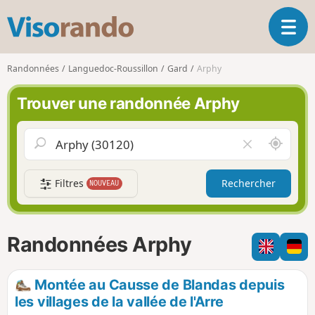
V
O
i
u
s
v
o
Randonnées
Languedoc-Roussillon
Gard
Arphy
r
r
i
a
Trouver une randonnée Arphy
r
n
l
d
a
o
A
V
n
u
i
a
t
d
v
Filtres
Rechercher
NOUVEAU
o
e
i
u
r
g
r
l
a
d
e
Randonnées Arphy
t
e
c
i
m
h
o
o
a
Montée au Causse de Blandas depuis
n
i
m
les villages de la vallée de l'Arre
p