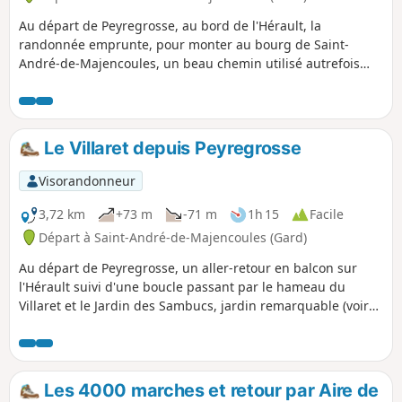
Au départ de Peyregrosse, au bord de l'Hérault, la
randonnée emprunte, pour monter au bourg de Saint-
André-de-Majencoules, un beau chemin utilisé autrefois
par les jeunes villageois pour aller se baigner dans le
fleuve. Elle se poursuit par une boucle permettant de visiter
le village et ses alentours.
Le Villaret depuis Peyregrosse
Visorandonneur
3,72 km
+73 m
-71 m
1h 15
Facile
Départ à Saint-André-de-Majencoules (Gard)
Au départ de Peyregrosse, un aller-retour en balcon sur
l'Hérault suivi d'une boucle passant par le hameau du
Villaret et le Jardin des Sambucs, jardin remarquable (voir
les périodes d'ouverture).
Les 4000 marches et retour par Aire de