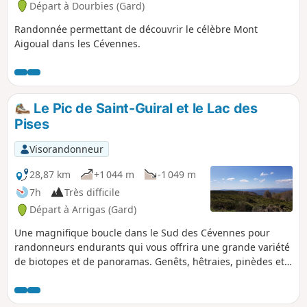
Départ à Dourbies (Gard)
Randonnée permettant de découvrir le célèbre Mont
Aigoual dans les Cévennes.
Le Pic de Saint-Guiral et le Lac des
Pises
Visorandonneur
28,87 km
+1 044 m
-1 049 m
7h
Très difficile
Départ à Arrigas (Gard)
Une magnifique boucle dans le Sud des Cévennes pour
randonneurs endurants qui vous offrira une grande variété
de biotopes et de panoramas. Genêts, hêtraies, pinèdes et
plaines herbeuses sont au rendez-vous agrémentés de
ruisseaux et de lacs. À découvrir le Pic Saint-Guiral, ce
rocher en pyramide posé sur la pelouse ainsi que le Lac des