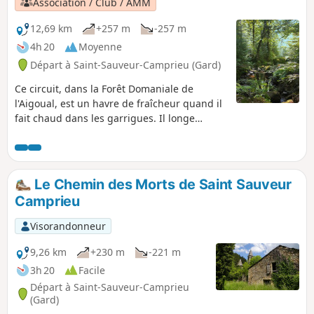
Association / Club / AMM
12,69 km
+257 m
-257 m
4h 20
Moyenne
Départ à Saint-Sauveur-Camprieu (Gard)
Ce circuit, dans la Forêt Domaniale de
l'Aigoual, est un havre de fraîcheur quand il
fait chaud dans les garrigues. Il longe
d'abord la Rivière du Trévezel et traverse des
forêts de sapins, d'épicéas et de hêtres
séculaires.
Le Chemin des Morts de Saint Sauveur
Camprieu
Visorandonneur
9,26 km
+230 m
-221 m
3h 20
Facile
Départ à Saint-Sauveur-Camprieu
(Gard)