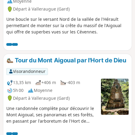
Moyenne
Départ à Valleraugue (Gard)
Une boucle sur le versant Nord de la vallée de l'Hérault
permettant de monter sur la crête du massif de l'Aigoual
qui offre de superbes vues sur les Cévennes.
Tour du Mont Aigoual par l'Hort de Dieu
Visorandonneur
13,35 km
+406 m
-403 m
5h 00
Moyenne
Départ à Valleraugue (Gard)
Une randonnée complète pour découvrir le
Mont Aigoual, ses panoramas et ses forêts,
en passant par l'arboretum de l'Hort de
Dieu. Itinéraire partiellement ombragé
alternant grands et petits chemin en forêt