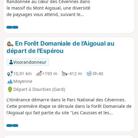
Randonnée au cœur des Cévennes dans
le massif du Mont Aigoual, une diversité
de paysages vous attend, suivant le
versant, côté Atlantique ou
Méditerranée. Vous traverserez des
forêts de feuillus, de conifères, des
tourbières, avec en point d'orgue, par
En Forêt Domaniale de l'Aigoual au
beau temps, une vue s'étendant jusqu'à
départ de l'Espérou
la mer lors du passage du pont au-
dessus des Cascades d'Orgon. La
Visorandonneur
randonnée suit par séquences, des PR®
balisés en Jaune et GR® en Rouge et
10,91 km
+193 m
-412 m
3h 40
Blanc. Vous serez également bien
Moyenne
guidés par les balises jalonnant cette
Départ à Dourbies (Gard)
boucle.
L'itinérance démarre dans le Parc National des Cévennes.
Cette première étape se déroule dans la Forêt Domaniale de
l'Aigoual qui fait partie du site "Les Causses et les
Cévennes" inscrit sur la liste du patrimoine mondial de
l'Unesco. On suit la draille reliant le Languedoc à l'Aubrac
empruntée aujourd'hui encore par les brebis pour rejoindre