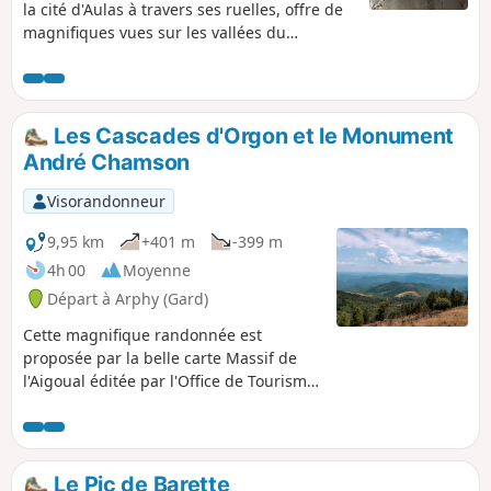
la cité d'Aulas à travers ses ruelles, offre de
magnifiques vues sur les vallées du
Coudoulous et de l'Arre, et sur le Pic
d'Anjeau dès qu'on s'élève au-dessus du
village. On redescend ensuite dans la vallée
pour déambuler dans le centre historique
Les Cascades d'Orgon et le Monument
d'Aulas.
André Chamson
Visorandonneur
9,95 km
+401 m
-399 m
4h 00
Moyenne
Départ à Arphy (Gard)
Cette magnifique randonnée est
proposée par la belle carte Massif de
l'Aigoual éditée par l'Office de Tourisme
Mont Aigoual Causses. Savourez la
diversité des forêts traversées, où l'on
passe sans cesse des hêtres aux
chênes, aux sapins et aux épicéas. Les
Le Pic de Barette