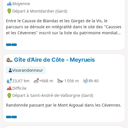
Moyenne
Départ à Montdardier (Gard)
Entre le Causse de Blandas et les Gorges de la Vis, le
parcours se déroule en intégralité dans le site des "Causses
et les Cévennes" inscrit sur la liste du patrimoine mondial
de l'Unesco. Sur la draille reliant le Languedoc à l'Aubrac,
empruntée par les brebis pour rejoindre les estives de
l'Aigoual, prenez le temps d'observer l'univers si particulier
du Causse. Pour clore la journée, profitez des vues
Gîte d'Aire de Côte - Meyrueis
spectaculaires sur les Gorges de la Vis qu'offre la descente
du Travers de Navacelles.
Visorandonneur
23,67 km
+668 m
-1 056 m
8h 40
Difficile
Départ à Saint-André-de-Valborgne (Gard)
Randonnée passant par le Mont Aigoual dans les Cévennes.