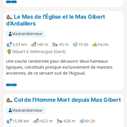
Le Mas de l'Église et le Mas Gibert
d'Ardaillers
Visorandonneur
3,03 km
+45 m
-45 m
1h 00
Facile
Départ à Valleraugue (Gard)
Une courte randonnée pour découvrir deux hameaux
typiques, constitués presque exclusivement de maisons
anciennes, de ce versant sud de l'Aigoual.
Col de l'Homme Mort depuis Mas Gibert
Visorandonneur
15,98 km
+622 m
-628 m
6h 20