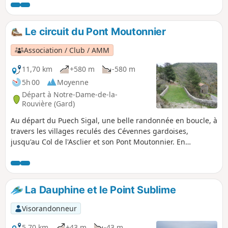
du Lac des Pises. Cette boucle part des Trois
Ponts en bordure de la D999. Attention :
cette randonnée est très longue avec un fort
Le circuit du Pont Moutonnier
dénivelé, elle est réservée à des
randonneurs très aguerris. Elle est donc
Association / Club / AMM
classée très difficile.
11,70 km
+580 m
-580 m
5h 00
Moyenne
Départ à Notre-Dame-de-la-
Rouvière (Gard)
Au départ du Puech Sigal, une belle randonnée en boucle, à
travers les villages reculés des Cévennes gardoises,
jusqu'au Col de l'Asclier et son Pont Moutonnier. En
rajoutant une heure trente de temps de parcours, le départ
(et l'arrivée) peut être effectué à Notre- Dame-de-la-
Rouvière.
La Dauphine et le Point Sublime
Visorandonneur
5,70 km
+43 m
-43 m