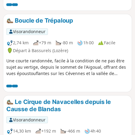
avis du fabuliste, nous avons voulu planter sans attendre ;
nous avons mis en place au printemps et surtout à
l’automne de 1903 plus de 1 200 végétaux, dont 773 arbres
Boucle de Trépaloup
à l’Hort de Dieu… Nous avons dès maintenant, en culture ou
à l’étude à l’Aigoual, 219 espèces d’arbres et arbustes ».
Visorandonneur
Charles Flahault, 1904.
2,74 km
+79 m
-80 m
1h 00
Facile
Départ à Bassurels (Lozère)
Une courte randonnée, facile à la condition de ne pas être
sujet au vertige, depuis le sommet de l'Aigoual, offrant des
vues époustouflantes sur les Cévennes et la vallée de
l'Hérault.
Le Cirque de Navacelles depuis le
Causse de Blandas
Visorandonneur
14,30 km
+192 m
-466 m
4h 40