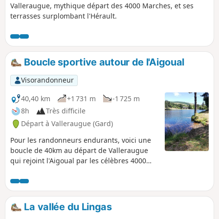
Valleraugue, mythique départ des 4000 Marches, et ses
terrasses surplombant l'Hérault.
Boucle sportive autour de l'Aigoual
Visorandonneur
40,40 km
+1 731 m
-1 725 m
8h
Très difficile
Départ à Valleraugue (Gard)
Pour les randonneurs endurants, voici une
boucle de 40km au départ de Valleraugue
qui rejoint l'Aigoual par les célèbres 4000
marches. Elle descend sur le Lac du Bonheur
à proximité de Camprieu puis remonte sur
l'Espérou pour terminer en longeant les
crêtes qui font face au Mont Aigoual
La vallée du Lingas
découvert quelques heures plus tôt.