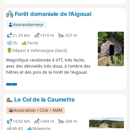
mais également sentiers en milieu
ouvert.Quelque kilomètres sur piste DFCI
Forêt domaniale de l'Aigoual
qui rejoint rapidement une zone plus
ombragée.
Visorandonneur
21,33 km
+319 m
-327 m
2h
Facile
Départ à Valleraugue (Gard)
Magnifique randonnée à VTT, très facile,
avec des dénivelés très doux, à l'ombre des
hêtres et des pins de la Forêt de l'Aigoual.
Le Col de la Caumette
Association / Club / AMM
14,02 km
+264 m
-264 m
4h 45
Moyenne