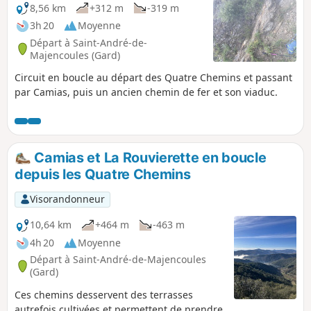
8,56 km
+312 m
-319 m
3h 20
Moyenne
Départ à Saint-André-de-
Majencoules (Gard)
Circuit en boucle au départ des Quatre Chemins et passant
par Camias, puis un ancien chemin de fer et son viaduc.
Camias et La Rouvierette en boucle
depuis les Quatre Chemins
Visorandonneur
10,64 km
+464 m
-463 m
4h 20
Moyenne
Départ à Saint-André-de-Majencoules
(Gard)
Ces chemins desservent des terrasses
autrefois cultivées et permettent de prendre