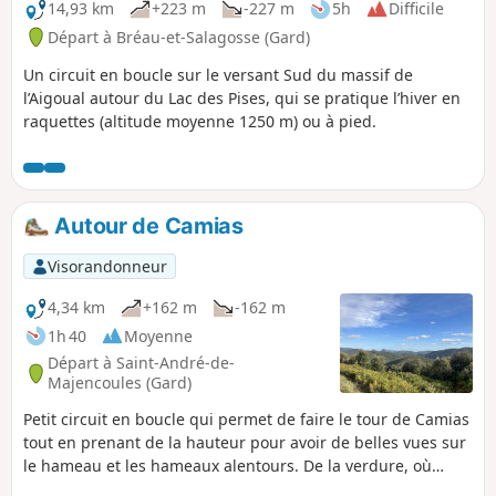
14,93 km
+223 m
-227 m
5h
Difficile
Départ à Bréau-et-Salagosse (Gard)
Un circuit en boucle sur le versant Sud du massif de
l’Aigoual autour du Lac des Pises, qui se pratique l’hiver en
raquettes (altitude moyenne 1250 m) ou à pied.
Autour de Camias
Visorandonneur
4,34 km
+162 m
-162 m
1h 40
Moyenne
Départ à Saint-André-de-
Majencoules (Gard)
Petit circuit en boucle qui permet de faire le tour de Camias
tout en prenant de la hauteur pour avoir de belles vues sur
le hameau et les hameaux alentours. De la verdure, où
chênes verts et châtaigniers se côtoient.