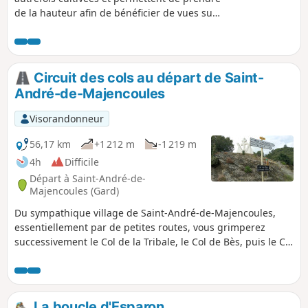
de la hauteur afin de bénéficier de vues sur
les hameaux environnants. La majeure
partie de cette randonnée se fait à l'ombre
des chênes verts et des châtaigniers. On
s'imagine voyager dans le temps à travers
Circuit des cols au départ de Saint-
ces paysages typiquement cévenols.
André-de-Majencoules
Visorandonneur
56,17 km
+1 212 m
-1 219 m
4h
Difficile
Départ à Saint-André-de-
Majencoules (Gard)
Du sympathique village de Saint-André-de-Majencoules,
essentiellement par de petites routes, vous grimperez
successivement le Col de la Tribale, le Col de Bès, puis le Col
de l'Asclier. Descente ensuite vers les Plantiers, et nouvelle
montée au Col du Pas pour rejoindre Valleraugue. De là,
retour par la D986, puis une dernière grimpette sur la D170
pour retrouver Saint-André-de-Majencoules.
La boucle d'Esparon