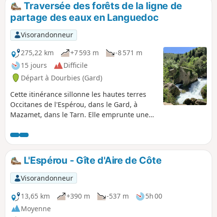
les estives de l'Aigoual.
Traversée des forêts de la ligne de
partage des eaux en Languedoc
Visorandonneur
275,22 km
+7 593 m
-8 571 m
15 jours
Difficile
Départ à Dourbies (Gard)
Cette itinérance sillonne les hautes terres
Occitanes de l'Espérou, dans le Gard, à
Mazamet, dans le Tarn. Elle emprunte une
partie du GR® 7 "Vosges Pyrénées" qui suit
la ligne de partage des eaux
Atlantique/Méditérranée sur plus de
1 500 km. On traverse : - le Parc National des
L'Espérou - Gîte d'Aire de Côte
Cévennes, - les Causses de Blandas et du
Larzac, - le Parc Naturel Régional du Haut-
Visorandonneur
Languedoc, - et la Montagne Noire, en
découvrant des panoramas à 360°.
13,65 km
+390 m
-537 m
5h 00
Moyenne