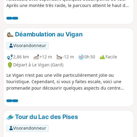
Après une montée très raide, le parcours atteint le haut des
cascades mais ne permet pas une vue époustouflante sur
celles-ci.
Déambulation au Vigan
Visorandonneur
2,86 km
+12 m
-12 m
0h 50
Facile
Départ à Le Vigan (Gard)
Le Vigan n'est pas une ville particulièrement jolie ou
touristique. Cependant, si vous y faites escale, voici une
promenade pour découvrir quelques aspects du centre
historique et les bords de l'Arre.
Tour du Lac des Pises
Visorandonneur