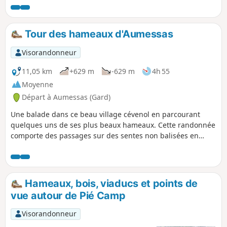
Tour des hameaux d'Aumessas
Visorandonneur
11,05 km
+629 m
-629 m
4h 55
Moyenne
Départ à Aumessas (Gard)
Une balade dans ce beau village cévenol en parcourant
quelques uns de ses plus beaux hameaux. Cette randonnée
comporte des passages sur des sentes non balisées en
sous-bois. Il faudra un très bon sens de l'orientation, mais
le parcours en vaut la peine. On passe dans des
châtaigneraies au-dessus du Caladon.
Hameaux, bois, viaducs et points de
vue autour de Pié Camp
Visorandonneur