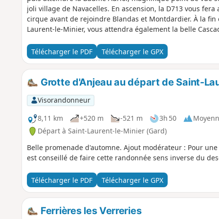
joli village de Navacelles. En ascension, la D713 vous fera 
cirque avant de rejoindre Blandas et Montdardier. À la fin d
Laurent-le-Minier, vous attendra également la belle Cascad
Télécharger le PDF
Télécharger le GPX
Grotte d'Anjeau au départ de Saint-Lau
Visorandonneur
8,11 km
+520 m
-521 m
3h 50
Moyenn
Départ à Saint-Laurent-le-Minier (Gard)
Belle promenade d'automne. Ajout modérateur : Pour une portion un peu délicate en descente, il
est conseillé de faire cette randonnée sens inverse du desc
Télécharger le PDF
Télécharger le GPX
Ferrières les Verreries