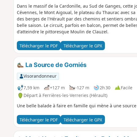
Dans le massif de la Cardonille, au Sud de Ganges, cette 
Cévennes, le Mont Aigoual, le plateau du Thaurac avec sa 
des berges de l'Hérault par des chemins et sentiers ombrag
belle saison. Le circuit, parfois en balcon, permet de bell
d'atteindre le pittoresque Moulin de Clauzel.
Télécharger le PDF
Télécharger le GPX
La Source de Gorniés
Visorandonneur
7,59 km
+127 m
-127 m
2h 30
Facile
Départ à Ferrières-les-Verreries (Hérault)
Une belle balade à faire en famille qui mène à une source 
Télécharger le PDF
Télécharger le GPX