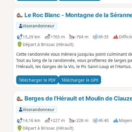
Le Roc Blanc - Montagne de la Sérann
Visorandonneur
15,29 km
+765 m
-764 m
6h 35
Difficil
Départ à Brissac (Hérault)
Cette randonnée vous mènera jusqu'au point culminant de
Tout au long de la randonnée, vous profiterez de larges p
l'Hérault, les Gorges de la Vis, le Pic Saint-Loup et l'Hortus.
Télécharger le PDF
Télécharger le GPX
Berges de l'Hérault et Moulin de Clauze
Visorandonneur
14,16 km
+227 m
-228 m
4h 40
Moyen
Départ à Brissac (Hérault)