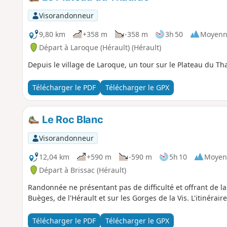
Visorandonneur
9,80 km
+358 m
-358 m
3h 50
Moyenn
Départ à Laroque (Hérault) (Hérault)
Depuis le village de Laroque, un tour sur le Plateau du T
Télécharger le PDF
Télécharger le GPX
Le Roc Blanc
Visorandonneur
12,04 km
+590 m
-590 m
5h 10
Moyen
Départ à Brissac (Hérault)
Randonnée ne présentant pas de difficulté et offrant de l
Buèges, de l'Hérault et sur les Gorges de la Vis. L'itinérai
Télécharger le PDF
Télécharger le GPX