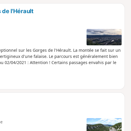
o
a
 de l'Hérault
i
m
p
tionnel sur les Gorges de l'Hérault. La montée se fait sur un
ertigineux d'une falaise. Le parcours est généralement bien
 02/04/2021 : Attention ! Certains passages envahis par le
e