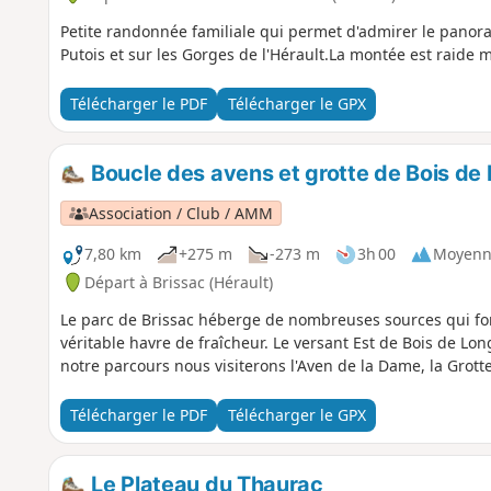
Petite randonnée familiale qui permet d'admirer le panoram
Putois et sur les Gorges de l'Hérault.La montée est raide m
Télécharger le PDF
Télécharger le GPX
Boucle des avens et grotte de Bois de 
Association / Club / AMM
7,80 km
+275 m
-273 m
3h 00
Moyenn
Départ à Brissac (Hérault)
Le parc de Brissac héberge de nombreuses sources qui form
véritable havre de fraîcheur. Le versant Est de Bois de Lon
notre parcours nous visiterons l'Aven de la Dame, la Grott
Télécharger le PDF
Télécharger le GPX
Le Plateau du Thaurac