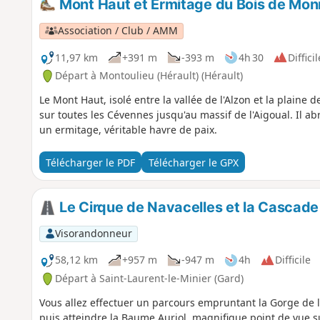
Mont Haut et Ermitage du Bois de Mon
Association / Club / AMM
11,97 km
+391 m
-393 m
4h 30
Difficil
Départ à Montoulieu (Hérault) (Hérault)
Le Mont Haut, isolé entre la vallée de l'Alzon et la plain
sur toutes les Cévennes jusqu'au massif de l'Aigoual. Il ab
un ermitage, véritable havre de paix.
Télécharger le PDF
Télécharger le GPX
Le Cirque de Navacelles et la Cascade 
Visorandonneur
58,12 km
+957 m
-947 m
4h
Difficile
Départ à Saint-Laurent-le-Minier (Gard)
Vous allez effectuer un parcours empruntant la Gorge de l
puis atteindre la Baume Auriol, magnifique point de vue s