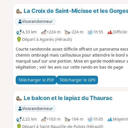
La Croix de Saint-Micisse et les Gorges
Visorandonneur
4,33 km
+224 m
-224 m
1h 55
Difficile
Départ à Agonès (Hérault)
Courte randonnée assez difficile offrant un panorama excep
chemin ombragé mais caillouteux pour atteindre le bord v
marqué sauf sur une portion. Mise en garde modérateur au
végétation ; voir les avis sur cette rando en bas de page
Télécharger le PDF
Télécharger le GPX
Le balcon et le lapiaz du Thaurac
Visorandonneur
2,22 km
+163 m
-164 m
1h 05
Moyenn
Départ à Saint-Bauzille-de-Putois (Hérault)