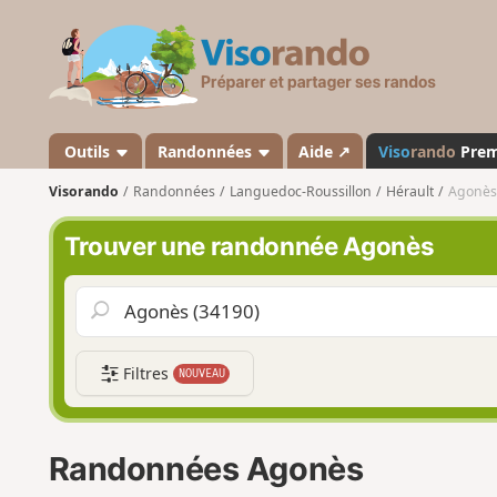
V
i
s
o
r
a
Outils
Randonnées
Aide ↗
Viso
rando
Pre
n
Visorando
Randonnées
Languedoc-Roussillon
Hérault
Agonès
d
o
Trouver une randonnée Agonès
Filtres
NOUVEAU
Randonnées Agonès