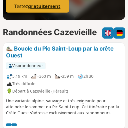
Testez
gratuitement
Randonnées Cazevieille
Boucle du Pic Saint-Loup par la crête
Ouest
Visorandonneur
5,19 km
+360 m
-359 m
2h 30
Très difficile
Départ à Cazevieille (Hérault)
Une variante alpine, sauvage et très exigeante pour
atteindre le sommet du Pic Saint-Loup. Cet itinéraire par la
Crête Ouest s'adresse exclusivement aux randonneurs
expérimentés. Attention : les personnes sujettes au vertige
doivent absolument s'abstenir. Absence totale de balisage,