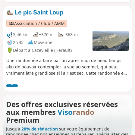
nombreux passages de varappe/escalade sur des parois
verticales et forte exposition au vide caractérisent cette
Le pic Saint Loup
ascension. Le retour se fait par la voie normale.
Association / Club / AMM
5,46 km
+370 m
-368 m
2h 35
Moyenne
Départ à Cazevieille (Hérault)
Une randonnée à faire par un après midi de beau temps
afin de pouvoir contempler la vue au sommet, qui peut
vraiment être grandiose si l'air est sec. Cette randonnée est
susceptible d'être interdite en fonction du niveau de risque
des incendies. Pensez à consulter la carte.
Des offres exclusives réservées
aux membres
Viso
rando
Premium
Jusqu’à
20% de réduction
sur votre équipement de
randonnée chez nos enseignes partenaires, spécialistes des