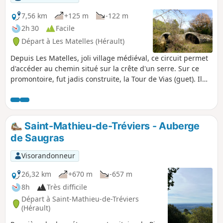
7,56 km
+125 m
-122 m
2h 30
Facile
Départ à Les Matelles (Hérault)
Depuis Les Matelles, joli village médiéval, ce circuit permet
d'accéder au chemin situé sur la crête d'un serre. Sur ce
promontoire, fut jadis construite, la Tour de Vias (guet). Il
offre de belles vues sur le Pic Saint-Loup, le village et
l'ancien couvent de Notre-Dame-des-Champs avant de
descendre vers le pont roman des Deux Serres qui franchit
le Lirou. Après, le tracé fait face à Notre-Dame-des-Champs
Saint-Mathieu-de-Tréviers - Auberge
et rejoint le village en serpentant dans une forêt de pins, de
de Saugras
cades et de chênes verts. Cette randonnée est susceptible
d'être interdite en fonction du niveau de risque des
Visorandonneur
incendies. Pensez à consulter la carte.
26,32 km
+670 m
-657 m
8h
Très difficile
Départ à Saint-Mathieu-de-Tréviers
(Hérault)