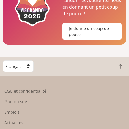
randonnée, soutenez-nous
en donnant un petit coup
de pouce !
Je donne un coup de
pouce
C
R
h
e
o
t
i
o
s
CGU et confidentialité
u
i
r
s
Plan du site
e
s
n
e
Emplois
h
z
Actualités
a
u