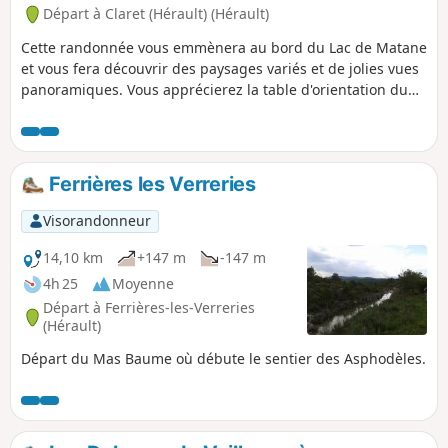
Départ à Claret (Hérault) (Hérault)
Cette randonnée vous emmènera au bord du Lac de Matane
et vous fera découvrir des paysages variés et de jolies vues
panoramiques. Vous apprécierez la table d'orientation du
Rocher du Causse qui offre un point de vue splendide.
Ferrières les Verreries
Visorandonneur
14,10 km
+147 m
-147 m
4h 25
Moyenne
Départ à Ferrières-les-Verreries
(Hérault)
Départ du Mas Baume où débute le sentier des Asphodèles.