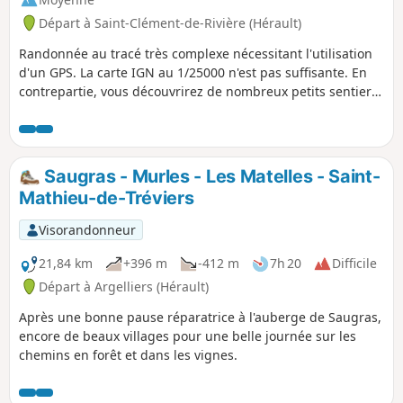
Départ à Saint-Clément-de-Rivière (Hérault)
Randonnée au tracé très complexe nécessitant l'utilisation
d'un GPS. La carte IGN au 1/25000 n'est pas suffisante. En
contrepartie, vous découvrirez de nombreux petits sentiers
non balisés et peu fréquentés, à l'écart des pistes et en
sous-bois. Vous atteindrez la source du Lez, secteur bien
aménagé pouvant faire l'objet d'une pause et reviendrez
vers le parking, toujours par des chemins isolés.
Saugras - Murles - Les Matelles - Saint-
Mathieu-de-Tréviers
Visorandonneur
21,84 km
+396 m
-412 m
7h 20
Difficile
Départ à Argelliers (Hérault)
Après une bonne pause réparatrice à l'auberge de Saugras,
encore de beaux villages pour une belle journée sur les
chemins en forêt et dans les vignes.