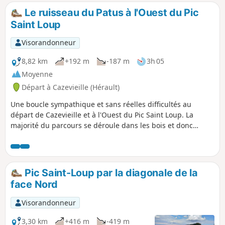
certaines portions, voir les avis Cette
Le ruisseau du Patus à l'Ouest du Pic
randonnée est susceptible d'être interdite
Saint Loup
en fonction du niveau de risque des
incendies. Pensez à consulter la carte.
Visorandonneur
8,82 km
+192 m
-187 m
3h 05
Moyenne
Départ à Cazevieille (Hérault)
Une boucle sympathique et sans réelles difficultés au
départ de Cazevieille et à l'Ouest du Pic Saint Loup. La
majorité du parcours se déroule dans les bois et donc
agréable également en été. Bien prendre en compte les
possibilités de chemins entre (1) et (2) ainsi que la
remarque au (6).
Pic Saint-Loup par la diagonale de la
face Nord
Visorandonneur
3,30 km
+416 m
-419 m