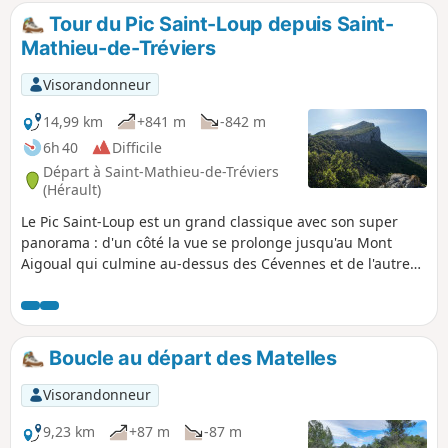
et la Méditerranée.
Tour du Pic Saint-Loup depuis Saint-
Mathieu-de-Tréviers
Visorandonneur
14,99 km
+841 m
-842 m
6h 40
Difficile
Départ à Saint-Mathieu-de-Tréviers
(Hérault)
Le Pic Saint-Loup est un grand classique avec son super
panorama : d'un côté la vue se prolonge jusqu'au Mont
Aigoual qui culmine au-dessus des Cévennes et de l'autre
côté la plaine jusqu'au bleu de la Méditerranée. En partant
de Saint-Mathieu-de-Tréviers, ce circuit démarre dans un
sens inversé ce qui permet d'être plus au calme et de bien
suivre la course du soleil. Certains passages vertigineux,
Boucle au départ des Matelles
voir les avis
Visorandonneur
9,23 km
+87 m
-87 m