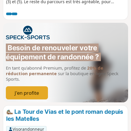
(3) et (5). Le reste du parcours est très agréable, pour
terminer par la visite du petit village de Saint-Jean-de-
Cuculles.
Besoin de renouveler votre 
équipement de randonnée ?
En tant qu’abonné Premium, profitez de
20% de
réduction permanente
sur la boutique en ligne Speck
Sports.
J'en profite
La Tour de Vias et le pont roman depuis
les Matelles
Visorandonneur