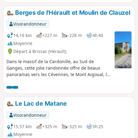
Berges de l'Hérault et Moulin de Clauzel
Visorandonneur
14,16 km
+227 m
-228 m
4h 40
Moyenne
Départ à Brissac (Hérault)
Dans le massif de la Cardonille, au Sud de
Ganges, cette jolie randonnée offre de beaux
panoramas vers les Cévennes, le Mont Aigoual, le
plateau du Thaurac avec sa Grotte des
Demoiselles. Elle se rapproche ensuite des
berges de l'Hérault par des chemins et sentiers
ombragés offrant un véritable havre de fraîcheur
Le Lac de Matane
à la belle saison. Le circuit, parfois en balcon,
permet de belles vues sur le fleuve et ses
Visorandonneur
méandres avant d'atteindre le pittoresque Moulin
de Clauzel.
15,57 km
+325 m
-325 m
5h 25
Moyenne