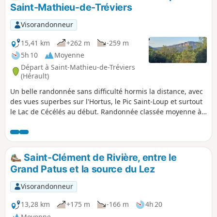
beau camaïeu de bleus.
Saint-Mathieu-de-Tréviers
Visorandonneur
15,41 km
+262 m
-259 m
5h 10
Moyenne
Départ à Saint-Mathieu-de-Tréviers
(Hérault)
Un belle randonnée sans difficulté hormis la distance, avec
des vues superbes sur l'Hortus, le Pic Saint-Loup et surtout
le Lac de Cécélés au début. Randonnée classée moyenne à
cause de la première descente dans la forêt ou plutôt dans
le lit d'un ruisseau, puis la petite grimpette après le point
(6).
Saint-Clément de Rivière, entre le
Grand Patus et la source du Lez
Visorandonneur
13,28 km
+175 m
-166 m
4h 20
Moyenne