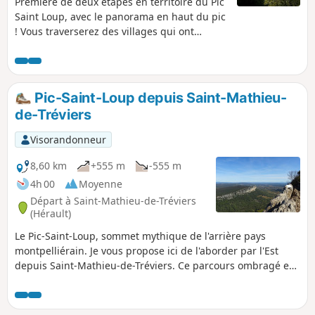
Première de deux étapes en territoire du Pic
Saint Loup, avec le panorama en haut du pic
! Vous traverserez des villages qui ont
conservé un patrimoine intéressant.
Pic-Saint-Loup depuis Saint-Mathieu-
de-Tréviers
Visorandonneur
8,60 km
+555 m
-555 m
4h 00
Moyenne
Départ à Saint-Mathieu-de-Tréviers
(Hérault)
Le Pic-Saint-Loup, sommet mythique de l'arrière pays
montpelliérain. Je vous propose ici de l'aborder par l'Est
depuis Saint-Mathieu-de-Tréviers. Ce parcours ombragé en
sous-bois et moins fréquenté permet de passer par le
château en ruine de Montferrand. Au sommet, vue des
Alpes aux Pyrénées en passant par le Ventoux, les Cévennes