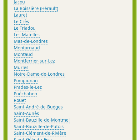
Jacou
La Boissière (Hérault)
Lauret
Le Crès
Le Triadou
Les Matelles
Mas-de-Londres
Montarnaud
Montaud
Montferrier-sur-Lez
Murles
Notre-Dame-de-Londres
Pompignan
Prades-le-Lez
Puéchabon
Rouet
Saint-André-de-Buèges
Saint-Aunès
Saint-Bauzille-de-Montmel
Saint-Bauzille-de-Putois
Saint-Clément-de-Rivière
Saint-Gély-du-Fesc