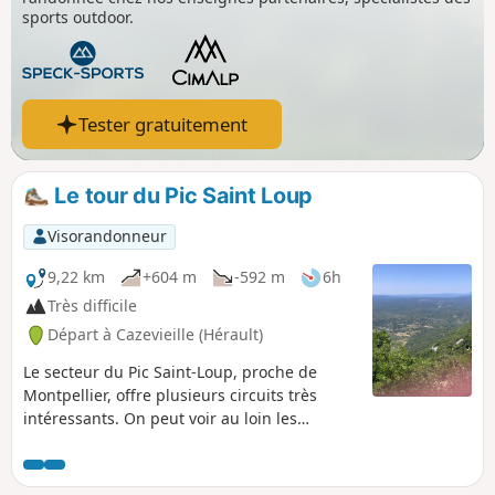
sports outdoor.
Tester gratuitement
Le tour du Pic Saint Loup
Visorandonneur
9,22 km
+604 m
-592 m
6h
Très difficile
Départ à Cazevieille (Hérault)
Le secteur du Pic Saint-Loup, proche de
Montpellier, offre plusieurs circuits très
intéressants. On peut voir au loin les
Cévennes au Nord et la mer au Sud.
Attention ! Cette randonnée est considérée
comme potentiellement dangereuse sur