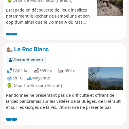
Départ à Montarnaud (Hérault)
Escapade en découverte de lieux insolites
notamment le Rocher de Pampelune et son
oppidum ainsi que le Dolmen A du Mas
Reynard. Ces lieux emblématiques nous
plongent dans un lointain passé pour ainsi
les découvrir. Un effort sera nécessaire pour
y parvenir par la traversée de chemins,
Le Roc Blanc
sentiers ruisseaux, passages en sous-bois et
taillis et quelques points techniques à
Visorandonneur
portés de tous. Les surprises sont à la clé
pour celui qui s'y attarde.
12,04 km
+590 m
-590 m
5h 10
Moyenne
Départ à Brissac (Hérault)
Randonnée ne présentant pas de difficulté et offrant de
larges panoramas sur les vallées de la Buèges, de l'Hérault
et sur les Gorges de la Vis. L'itinéraire ne présente pas
d’ambiguïté.