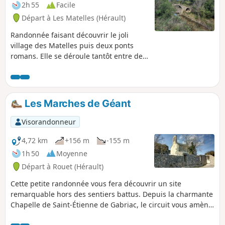
2h 55
Facile
Départ à Les Matelles (Hérault)
Randonnée faisant découvrir le joli
village des Matelles puis deux ponts
romans. Elle se déroule tantôt entre des
vignes, tantôt au milieu de bois de pins.
À éviter l'été.
Les Marches de Géant
Visorandonneur
4,72 km
+156 m
-155 m
1h 50
Moyenne
Départ à Rouet (Hérault)
Cette petite randonnée vous fera découvrir un site
remarquable hors des sentiers battus. Depuis la charmante
Chapelle de Saint-Étienne de Gabriac, le circuit vous amène
sur les berges du Lamalou avant d'accéder à