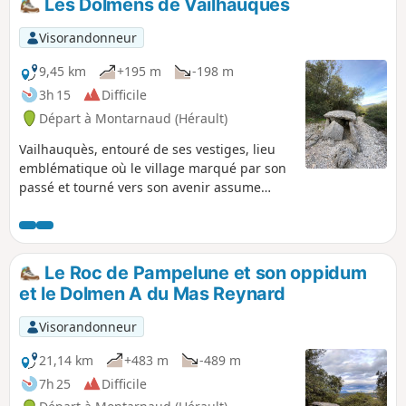
Les Dolmens de Vailhauquès
Visorandonneur
9,45 km
+195 m
-198 m
3h 15
Difficile
Départ à Montarnaud (Hérault)
Vailhauquès, entouré de ses vestiges, lieu
emblématique où le village marqué par son
passé et tourné vers son avenir assume
fièrement son histoire. Découverte de lieux
insolites et surprenant notamment ses
dolmens sur un cadran Nord à Ouest qui
ravivent les esprits curieux dans une
Le Roc de Pampelune et son oppidum
discipline historique.
et le Dolmen A du Mas Reynard
Visorandonneur
21,14 km
+483 m
-489 m
7h 25
Difficile