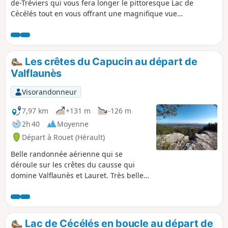
de-Tréviers qui vous fera longer le pittoresque Lac de
Cécélés tout en vous offrant une magnifique vue
panoramique sur les deux géants locaux que sont le Pic
Saint-Loup et l'Hortus.Le niveau est très accessible mais
quelques passages sont pentus.
Les crêtes du Capucin au départ de
Valflaunès
Visorandonneur
7,97 km
+131 m
-126 m
2h 40
Moyenne
Départ à Rouet (Hérault)
Belle randonnée aérienne qui se
déroule sur les crêtes du causse qui
domine Valflaunès et Lauret. Très belles
vues vers l'Est et le Sud tout au long du
circuit sur ces villages de la plaine
viticole, les crus du Pic Saint Loup. Au
loin, s'estompent les collines dans un
Lac de Cécélés en boucle au départ de