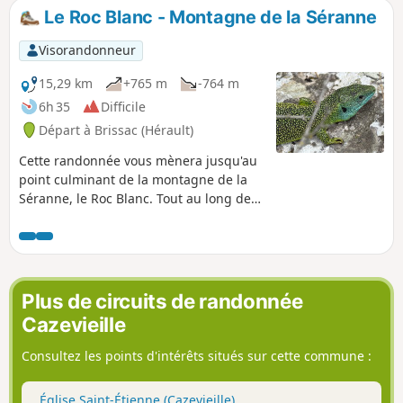
Le Roc Blanc - Montagne de la Séranne
Visorandonneur
15,29 km
+765 m
-764 m
6h 35
Difficile
Départ à Brissac (Hérault)
Cette randonnée vous mènera jusqu'au
point culminant de la montagne de la
Séranne, le Roc Blanc. Tout au long de
la randonnée, vous profiterez de larges
panoramas sur les vallées de la Buèges,
de l'Hérault, les Gorges de la Vis, le Pic
Saint-Loup et l'Hortus.
Plus de circuits de randonnée
Cazevieille
Consultez les points d'intérêts situés sur cette commune :
Église Saint-Étienne (Cazevieille)