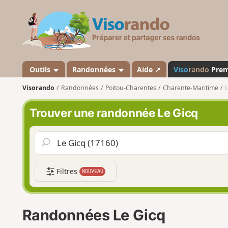
V
i
s
o
r
a
Outils
Randonnées
Aide ↗
Viso
rando
Pre
n
Visorando
Randonnées
Poitou-Charentes
Charente-Maritime
L
d
o
Trouver une randonnée Le Gicq
Filtres
NOUVEAU
Randonnées Le Gicq