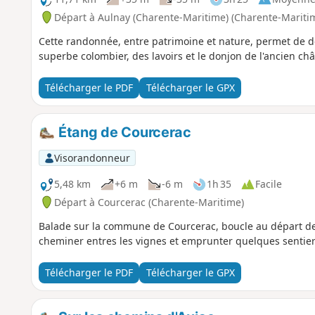
Départ à Aulnay (Charente-Maritime) (Charente-Mariti
Cette randonnée, entre patrimoine et nature, permet de d
superbe colombier, des lavoirs et le donjon de l'ancien ch
Télécharger le PDF
Télécharger le GPX
Étang de Courcerac
Visorandonneur
5,48 km
+6 m
-6 m
1h 35
Facile
Départ à Courcerac (Charente-Maritime)
Balade sur la commune de Courcerac, boucle au départ de l
cheminer entres les vignes et emprunter quelques sentiers
Télécharger le PDF
Télécharger le GPX