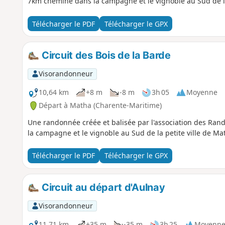
7km chemine dans la campagne et le vignoble au Sud de la
Télécharger le PDF
Télécharger le GPX
Circuit des Bois de la Barde
Visorandonneur
10,64 km
+8 m
-8 m
3h 05
Moyenne
Départ à Matha (Charente-Maritime)
Une randonnée créée et balisée par l'association des Ra
la campagne et le vignoble au Sud de la petite ville de Ma
Télécharger le PDF
Télécharger le GPX
Circuit au départ d'Aulnay
Visorandonneur
11,71 km
+35 m
-35 m
3h 25
Moyenn