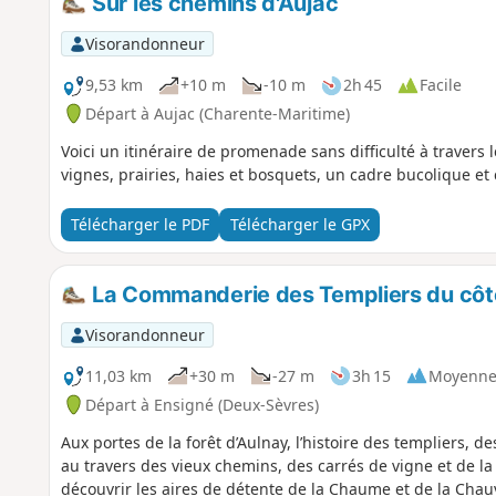
Sur les chemins d'Aujac
Visorandonneur
9,53 km
+10 m
-10 m
2h 45
Facile
Départ à Aujac (Charente-Maritime)
Voici un itinéraire de promenade sans difficulté à traver
vignes, prairies, haies et bosquets, un cadre bucolique et
Télécharger le PDF
Télécharger le GPX
La Commanderie des Templiers du côt
Visorandonneur
11,03 km
+30 m
-27 m
3h 15
Moyenn
Départ à Ensigné (Deux-Sèvres)
Aux portes de la forêt d’Aulnay, l’histoire des templiers, d
au travers des vieux chemins, des carrés de vigne et de
découvrir les aires de détente de la Chaume et de la Chauv