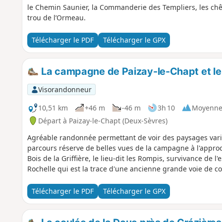
le Chemin Saunier, la Commanderie des Templiers, les chêne
trou de l’Ormeau.
Télécharger le PDF
Télécharger le GPX
La campagne de Paizay-le-Chapt et le B
Visorandonneur
10,51 km
+46 m
-46 m
3h 10
Moyenn
Départ à Paizay-le-Chapt (Deux-Sèvres)
Agréable randonnée permettant de voir des paysages varié
parcours réserve de belles vues de la campagne à l'approche
Bois de la Griffière, le lieu-dit les Rompis, survivance de l
Rochelle qui est la trace d'une ancienne grande voie de c
Télécharger le PDF
Télécharger le GPX