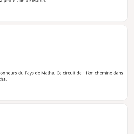
 petite ville de Matha.
ndonneurs du Pays de Matha. Ce circuit de 11km chemine dans
tha.
e