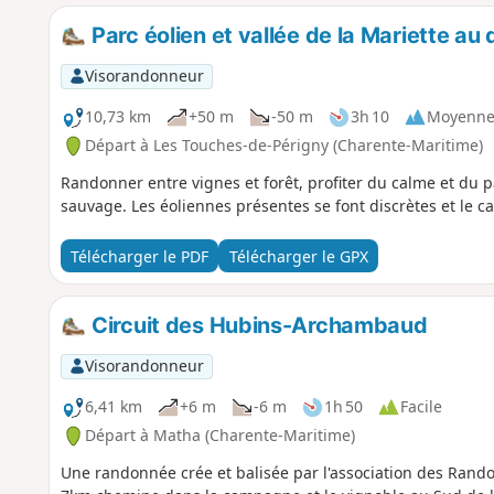
Parc éolien et vallée de la Mariette a
Visorandonneur
10,73 km
+50 m
-50 m
3h 10
Moyenn
Départ à Les Touches-de-Périgny (Charente-Maritime)
Randonner entre vignes et forêt, profiter du calme et du p
sauvage. Les éoliennes présentes se font discrètes et le c
Télécharger le PDF
Télécharger le GPX
Circuit des Hubins-Archambaud
Visorandonneur
6,41 km
+6 m
-6 m
1h 50
Facile
Départ à Matha (Charente-Maritime)
Une randonnée crée et balisée par l'association des Rand