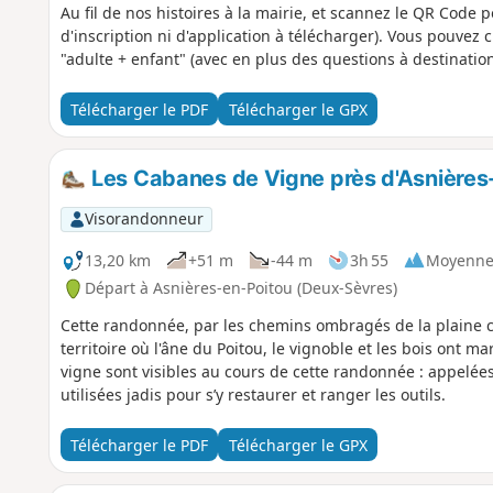
Au fil de nos histoires à la mairie, et scannez le QR Code p
d'inscription ni d'application à télécharger). Vous pouvez 
"adulte + enfant" (avec en plus des questions à destination
description ci-dessous fait uniquement référence au parco
Télécharger le PDF
Télécharger le GPX
Les Cabanes de Vigne près d'Asnières
Visorandonneur
13,20 km
+51 m
-44 m
3h 55
Moyenn
Départ à Asnières-en-Poitou (Deux-Sèvres)
Cette randonnée, par les chemins ombragés de la plaine
territoire où l'âne du Poitou, le vignoble et les bois ont 
vigne sont visibles au cours de cette randonnée : appelées
utilisées jadis pour s’y restaurer et ranger les outils.
Télécharger le PDF
Télécharger le GPX