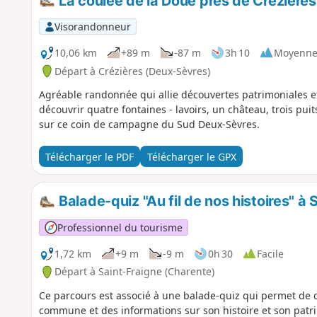
La coulée de la Doue près de Crézières
Visorandonneur
10,06 km
+89 m
-87 m
3h 10
Moyenn
Départ à Crézières (Deux-Sèvres)
Agréable randonnée qui allie découvertes patrimoniales et
découvrir quatre fontaines - lavoirs, un château, trois pui
sur ce coin de campagne du Sud Deux-Sèvres.
Télécharger le PDF
Télécharger le GPX
Balade-quiz "Au fil de nos histoires" à 
Professionnel du tourisme
1,72 km
+9 m
-9 m
0h 30
Facile
Départ à Saint-Fraigne (Charente)
Ce parcours est associé à une balade-quiz qui permet de 
commune et des informations sur son histoire et son patri