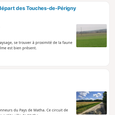
o
a
u départ des Touches-de-Périgny
i
m
p
e
aysage, se trouver à proximité de la faune
alme est bien présent.
onneurs du Pays de Matha. Ce circuit de