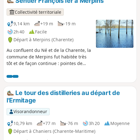
Sentier François Ier à Merpins
symboliques : dolmens, églises,
abbayes, châteaux et logis, toutes ces
Collectivité territoriale
constructions étant d'une facture
particulièrement soignée.
9,14 km
+19 m
-19 m
2h 40
Facile
Départ à Merpins (Charente)
Au confluent du Né et de la Charente, la
commune de Merpins fut habitée très
tôt et de façon continue : pointes de
flèches, débris de poterie, puis
forteresse médiévale imposante, église
du XIe siècle, abbaye du XIIe en sont la
preuve. Ces terres fertiles portent des
Le tour des distilleries au départ de
prairies, des céréales et un vignoble
l'Ermitage
classé en Grande-Champagne.
Visorandonneur
10,79 km
+77 m
-76 m
3h 20
Moyenne
Départ à Chaniers (Charente-Maritime)