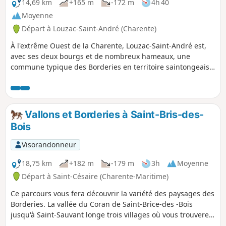
avec l’itinéraire ici proposé accessible à
14,69 km
+165 m
-172 m
4h 40
tous.
Moyenne
Départ à Louzac-Saint-André (Charente)
À l'extrême Ouest de la Charente, Louzac-Saint-André est,
avec ses deux bourgs et de nombreux hameaux, une
commune typique des Borderies en territoire saintongeais.
Ces chemins ruraux sillonnent une alternance de secteurs
boisés et de champs de vignes. De vallons en collines, outre
de belles perspectives sur les églises romanes de Saint-
Martin de Louzac et de Saint-André, le promeneur
Vallons et Borderies à Saint-Bris-des-
découvrira deux paysages naturels remarquables, la Vallée
Bois
du Ri Bellot et la Vallée de La Croix.
Visorandonneur
18,75 km
+182 m
-179 m
3h
Moyenne
Départ à Saint-Césaire (Charente-Maritime)
Ce parcours vous fera découvrir la variété des paysages des
Borderies. La vallée du Coran de Saint-Brice-des -Bois
jusqu'à Saint-Sauvant longe trois villages où vous trouverez
aussi bien un accueil pour vous restaurer que des églises