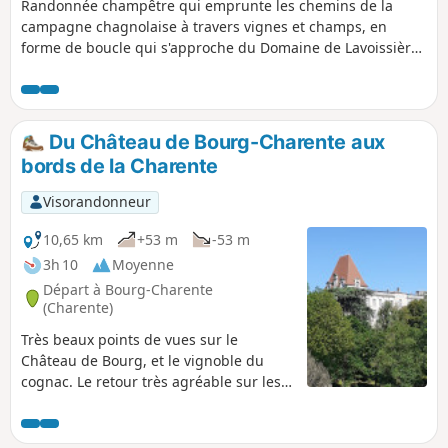
Randonnée champêtre qui emprunte les chemins de la
campagne chagnolaise à travers vignes et champs, en
forme de boucle qui s'approche du Domaine de Lavoissière
au Nord, et rejoint la distillerie Bossuet au Sud. Possibilité
de la visiter, pour ensuite se diriger vers le Domaine de
Nancrevant à l'Ouest où vous pouvez également vous
arrêter.
Du Château de Bourg-Charente aux
bords de la Charente
Visorandonneur
10,65 km
+53 m
-53 m
3h 10
Moyenne
Départ à Bourg-Charente
(Charente)
Très beaux points de vues sur le
Château de Bourg, et le vignoble du
cognac. Le retour très agréable sur les
bords de la Charente .