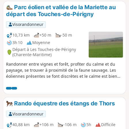
diversité de paysages imprévus. Le
Parc éolien et vallée de la Mariette au
patrimoine historique est riche: églises
départ des Touches-de-Périgny
romanes, Château Chesnel, moulins, logis...
Visorandonneur
10,73 km
+50 m
-50 m
3h 10
Moyenne
Départ à Les Touches-de-Périgny
(Charente-Maritime)
Randonner entre vignes et forêt, profiter du calme et du
paysage, se trouver à proximité de la faune sauvage. Les
éoliennes présentes se font discrètes et le calme est bien
présent.
Rando équestre des étangs de Thors
Visorandonneur
40,88 km
+106 m
-106 m
5h
Difficile