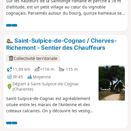
Sur les hauteurs de la Saintonge romane et perché à 78 m
d'altitude, est un petit village au cœur du vignoble
cognaçais. Parsemés autour du bourg, quinze hameaux se
partagent les 271 habitants par le calme de sa campagne.
Le terroir est principalement constitué de cultures, vignes
et bois. Au fil des saisons, découvrez un riche patrimoine
botanique et faunistique à sauvegarder.
Saint-Sulpice-de-Cognac / Cherves-
Richemont - Sentier des Chauffeurs
Collectivité territoriale
11,99 km
+116 m
-115 m
3h 45
Moyenne
Départ à Saint-Sulpice-de-Cognac
(Charente)
Saint-Sulpice-de-Cognac est agréablement
située entre les marais de l'Antenne et des
coteaux calcaires. On y découvre les vestiges
de la voie romaine d'Agrippa et des chemins
de fer départementaux. Cherves-Richemont
est baignée par l'Antenne et offre une