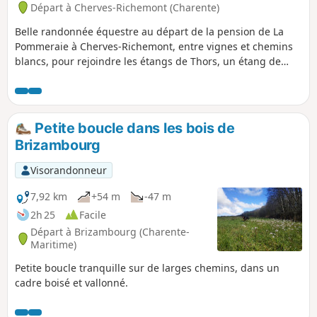
Départ à Cherves-Richemont (Charente)
Belle randonnée équestre au départ de la pension de La
Pommeraie à Cherves-Richemont, entre vignes et chemins
blancs, pour rejoindre les étangs de Thors, un étang de
balade et de baignade puis l'étang de pêche entouré de
bois, avec un retour boisé le long de l'antenne en passant
par des gués et points d'eau.
Petite boucle dans les bois de
Brizambourg
Visorandonneur
7,92 km
+54 m
-47 m
2h 25
Facile
Départ à Brizambourg (Charente-
Maritime)
Petite boucle tranquille sur de larges chemins, dans un
cadre boisé et vallonné.