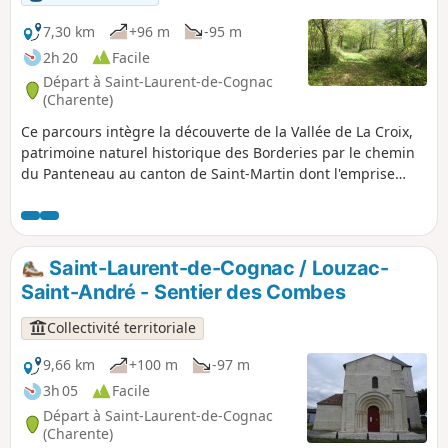
7,30 km
+96 m
-95 m
2h 20
Facile
Départ à Saint-Laurent-de-Cognac
(Charente)
Ce parcours intègre la découverte de la Vallée de La Croix,
patrimoine naturel historique des Borderies par le chemin
du Panteneau au canton de Saint-Martin dont l'emprise
matérialise depuis 1824 une des limites des deux
communes de Saint-Laurent-de-Cognac et Louzac-Saint-
André
Saint-Laurent-de-Cognac / Louzac-
Saint-André - Sentier des Combes
Collectivité territoriale
9,66 km
+100 m
-97 m
3h 05
Facile
Départ à Saint-Laurent-de-Cognac
(Charente)