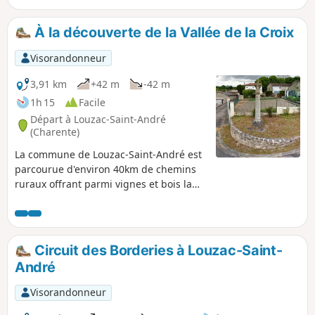
À la découverte de la Vallée de la Croix
Visorandonneur
3,91 km
+42 m
-42 m
1h 15
Facile
Départ à Louzac-Saint-André
(Charente)
La commune de Louzac-Saint-André est
parcourue d'environ 40km de chemins
ruraux offrant parmi vignes et bois la
possibilité de découvrir une grande
diversité de paysages. La paisible Vallée
de la Croix en est un exemple
remarquable unanimement reconnu
Circuit des Borderies à Louzac-Saint-
comme représentatif du patrimoine
André
naturel historique des Borderies.
Randonneurs et promeneurs, partez à
Visorandonneur
sa découverte ou réappropriez-le vous