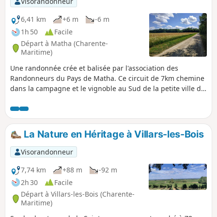
Visorandonneur
6,41 km
+6 m
-6 m
1h 50
Facile
Départ à Matha (Charente-
Maritime)
Une randonnée crée et balisée par l'association des
Randonneurs du Pays de Matha. Ce circuit de 7km chemine
dans la campagne et le vignoble au Sud de la petite ville de
Matha.
La Nature en Héritage à Villars-les-Bois
Visorandonneur
7,74 km
+88 m
-92 m
2h 30
Facile
Départ à Villars-les-Bois (Charente-
Maritime)