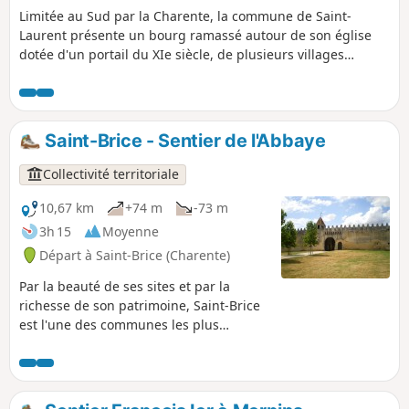
Limitée au Sud par la Charente, la commune de Saint-
Laurent présente un bourg ramassé autour de son église
dotée d'un portail du XIe siècle, de plusieurs villages
répartis dans les vallées et sur les coteaux ainsi que des
fermes et des logis isolés.
Saint-Brice - Sentier de l'Abbaye
Collectivité territoriale
10,67 km
+74 m
-73 m
3h 15
Moyenne
Départ à Saint-Brice (Charente)
Par la beauté de ses sites et par la
richesse de son patrimoine, Saint-Brice
est l'une des communes les plus
pittoresques du Cognaçais. Dans l'écrin
que lui procurent les vallées de la
Charente et de la Soloire, l'homme a
depuis longtemps élevé des édifices