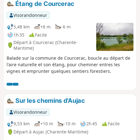
Étang de Courcerac
p
Visorandonneur
5,48 km
+6 m
-6 m
1h 35
Facile
Départ à Courcerac (Charente-
Maritime)
Balade sur la commune de Courcerac, boucle au départ de
l'aire naturelle et son étang, pour cheminer entres les
vignes et emprunter quelques sentiers forestiers.
Sur les chemins d'Aujac
Visorandonneur
9,53 km
+10 m
-10 m
2h 45
Facile
Départ à Aujac (Charente-Maritime)