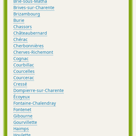
Brie-sous-Matha
Brives-sur-Charente
Brizambourg
Burie
Chassors
Châteaubernard
Chérac
Cherbonnières
Cherves-Richemont
Cognac
Courbillac
Courcelles
Courcerac
Cressé
Dompierre-sur-Charente
Écoyeux
Fontaine-Chalendray
Fontenet
Gibourne
Gourvillette
Haimps
Houlette