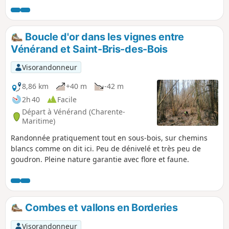
ou monuments remarquables. Passé Saint-Sauvant vous
ressentirez le côté secret des Borderies où les vignes et les
exploitations se découvrent au détour d'un bois, au creux
Boucle d'or dans les vignes entre
d'un vallon. La nature y est moins apprivoisée que dans le
Vénérand et Saint-Bris-des-Bois
reste de la région.
Visorandonneur
8,86 km
+40 m
-42 m
2h 40
Facile
Départ à Vénérand (Charente-
Maritime)
Randonnée pratiquement tout en sous-bois, sur chemins
blancs comme on dit ici. Peu de dénivelé et très peu de
goudron. Pleine nature garantie avec flore et faune.
Combes et vallons en Borderies
Visorandonneur