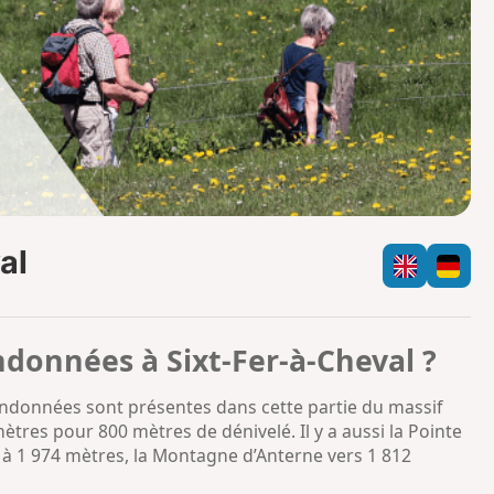
o
a
i
m
p
al
ndonnées à Sixt-Fer-à-Cheval ?
 randonnées sont présentes dans cette partie du massif
tres pour 800 mètres de dénivelé. Il y a aussi la Pointe
 à 1 974 mètres, la Montagne d’Anterne vers 1 812