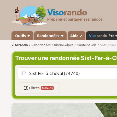
V
i
s
o
r
a
Outils
Randonnées
Aide ↗
Viso
rando
Pre
n
Visorando
Randonnées
Rhône-Alpes
Haute-Savoie
Sixt-Fer-à-
d
o
Trouver une randonnée Sixt-Fer-à-C
Filtres
NOUVEAU