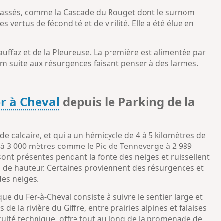
t classés, comme la Cascade du Rouget dont le surnom
s vertus de fécondité et de virilité. Elle a été élue en
uffaz et de la Pleureuse. La première est alimentée par
om suite aux résurgences faisant penser à des larmes.
er à Cheval
depuis le Parking de la
 de calcaire, et qui a un hémicycle de 4 à 5 kilomètres de
 à 3 000 mètres comme le Pic de Tenneverge à 2 989
sont présentes pendant la fonte des neiges et ruissellent
es de hauteur. Certaines proviennent des résurgences et
des neiges.
ue du Fer-à-Cheval consiste à suivre le sentier large et
de la rivière du Giffre, entre prairies alpines et falaises
culté technique, offre tout au long de la promenade de