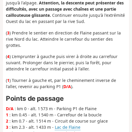
jusqu'à l'alpage.
Attention, la descente peut présenter des
difficultés, avec un passage avec chaînes et une partie
caillouteuse glissante.
Continuer ensuite jusqu'à l'extrémité
Ouest du lac en passant par la rive Sud.
(
3
) Prendre le sentier en direction de Flaine passant sur la
rive Nord du lac. Atteindre le carrefour du sentier des
grottes.
(
4
) L'emprunter à gauche puis virer à droite au carrefour
suivant. Prolonger dans le pierrier, puis la forêt, pour
atteindre le carrefour initial passé à l'aller.
(
1
) Tourner à gauche et, par le cheminement inverse de
l'aller, revenir au parking P1 (
D/A
).
Points de passage
D/A
: km 0 - alt. 1 573 m - Parking P1 de Flaine
1
: km 0.45 - alt. 1 540 m - Carrefour de la boucle
2
: km 0.7 - alt. 1 514 m - Circuit de course sur glace
3
: km 2.3 - alt. 1 433 m -
Lac de Flaine