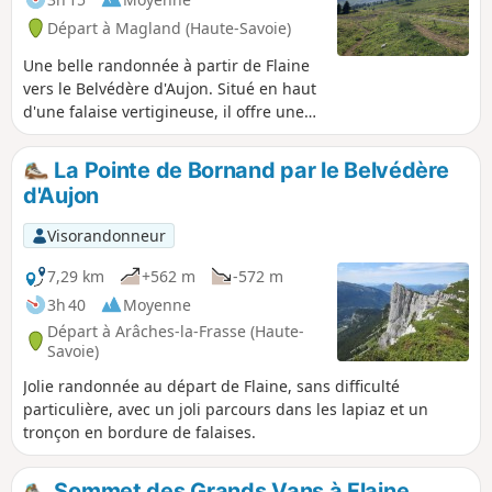
Départ à Magland (Haute-Savoie)
Une belle randonnée à partir de Flaine
vers le Belvédère d'Aujon. Situé en haut
d'une falaise vertigineuse, il offre une
belle vue sur la vallée de Chamonix, la
chaîne des Aravis et sur le domaine
La Pointe de Bornand par le Belvédère
skiable de la station. Cette randonnée
d'Aujon
passe par différents types de terrains :
forêts, alpages herbeux et lapiaz. Le
Visorandonneur
paysage au niveau des chalets d'Aujon
est très sympathique et typique des
7,29 km
+562 m
-572 m
alpages. On pourra y rencontrer des
3h 40
Moyenne
troupeaux de vaches. Plus haut, les
Départ à Arâches-la-Frasse (Haute-
lapiaz, surfaces calcaires creusées de
Savoie)
rigoles plus ou moins profondes, sont
Jolie randonnée au départ de Flaine, sans difficulté
caractéristiques de la station.
particulière, avec un joli parcours dans les lapiaz et un
tronçon en bordure de falaises.
Sommet des Grands Vans à Flaine