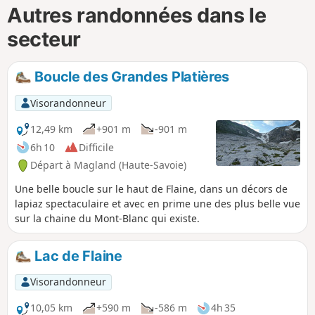
Autres randonnées dans le
secteur
Boucle des Grandes Platières
Visorandonneur
12,49 km
+901 m
-901 m
6h 10
Difficile
Départ à Magland (Haute-Savoie)
Une belle boucle sur le haut de Flaine, dans un décors de
lapiaz spectaculaire et avec en prime une des plus belle vue
sur la chaine du Mont-Blanc qui existe.
Lac de Flaine
Visorandonneur
10,05 km
+590 m
-586 m
4h 35