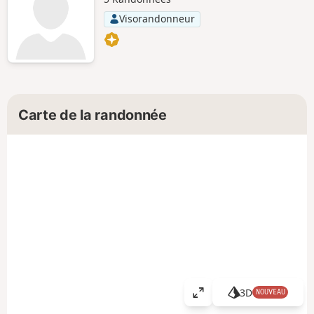
Visorandonneur
Carte de la randonnée
3D
NOUVEAU
A
ff