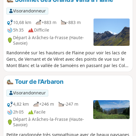
Visorandonneur
10,68 km
+883 m
-883 m
5h 35
Difficile
Départ à Arâches-la-Frasse (Haute-
Savoie)
Randonnée sur les hauteurs de Flaine pour voir les lacs de
Gers, de Vernant et de Véret avec des points de vue sur le
Mont Blanc et la vallée de Samoëns en passant par les Cols
de Pelouse et des Grands Vans.
Tour de l'Arbaron
Visorandonneur
4,82 km
+246 m
-247 m
2h 05
Facile
Départ à Arâches-la-Frasse (Haute-
Savoie)
Petite randonnée très sympathique avec de beaux paysages