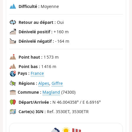
Difficulté :
Moyenne
Retour au départ :
Oui
Dénivelé positif :
+ 160 m
Dénivelé négatif :
- 164 m
Point haut :
1 573 m
Point bas :
1 416 m
Pays :
France
Régions :
Alpes
,
Giffre
Commune :
Magland
(74300)
Départ/Arrivée :
N 46.004358° / E 6.6916°
Carte(s) IGN :
Ref. 3530ET, 3530ETR