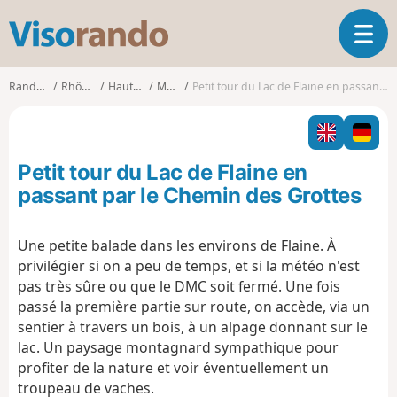
V
O
i
u
s
v
o
Randonnées
Rhône-Alpes
Haute-Savoie
Magland
Petit tour du Lac de Flaine en passant par le Chemin des Grottes
r
r
i
a
r
n
l
d
Petit tour du Lac de Flaine en
a
o
n
passant par le Chemin des Grottes
a
v
Une petite balade dans les environs de Flaine. À
i
privilégier si on a peu de temps, et si la météo n'est
g
a
pas très sûre ou que le DMC soit fermé. Une fois
t
passé la première partie sur route, on accède, via un
i
sentier à travers un bois, à un alpage donnant sur le
o
lac. Un paysage montagnard sympathique pour
n
profiter de la nature et voir éventuellement un
troupeau de vaches.