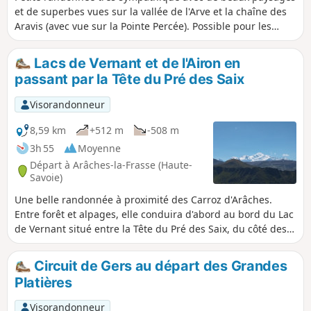
et de superbes vues sur la vallée de l'Arve et la chaîne des
Aravis (avec vue sur la Pointe Percée). Possible pour les
enfants marchant un petit peu.
Lacs de Vernant et de l'Airon en
passant par la Tête du Pré des Saix
Visorandonneur
8,59 km
+512 m
-508 m
3h 55
Moyenne
Départ à Arâches-la-Frasse (Haute-
Savoie)
Une belle randonnée à proximité des Carroz d'Arâches.
Entre forêt et alpages, elle conduira d'abord au bord du Lac
de Vernant situé entre la Tête du Pré des Saix, du côté des
Carroz d'Arâches et de Samoëns, et des Grands Vans du
côté de Flaine. L'ascension mènera ensuite au Col de
Circuit de Gers au départ des Grandes
Vernant avec vue au loin sur le Cirque du Fer à Cheval, puis
Platières
à la Tête du Pré des Saix elle-même, qui offre un panorama
remarquable sur le Mont Blanc et son massif, ainsi que les
Visorandonneur