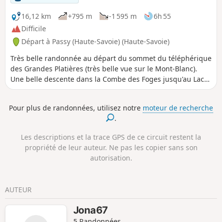
autres massifs environnants. La descente aboutira enfin au
Lac de l'Airon, dernière étape avant l'arrivée.
16,12 km
+795 m
-1 595 m
6h 55
Difficile
Départ à Passy (Haute-Savoie) (Haute-Savoie)
Très belle randonnée au départ du sommet du téléphérique
des Grandes Platières (très belle vue sur le Mont-Blanc).
Une belle descente dans la Combe des Foges jusqu'au Lac
de Gers et son gîte. Courte mais rude montée jusqu'au Col
Pelouse avant de redescendre tranquillement jusqu'à la
Pour plus de randonnées, utilisez notre
moteur de recherche
station de Flaine (pour les plus rapides possibilité de
.
retourner au téléphérique pour redescendre). Parcours
long mais très agréable.
Les descriptions et la trace GPS de ce circuit restent la
propriété de leur auteur. Ne pas les copier sans son
autorisation.
AUTEUR
Jona67
5 Randonnées