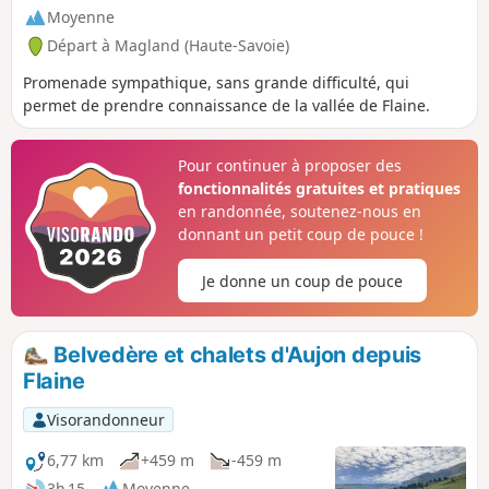
Moyenne
Départ à Magland (Haute-Savoie)
Promenade sympathique, sans grande difficulté, qui
permet de prendre connaissance de la vallée de Flaine.
Pour continuer à proposer des
fonctionnalités gratuites et pratiques
en randonnée, soutenez-nous en
donnant un petit coup de pouce !
Je donne un coup de pouce
Belvedère et chalets d'Aujon depuis
Flaine
Visorandonneur
6,77 km
+459 m
-459 m
3h 15
Moyenne