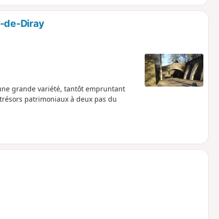
e-de-Diray
e
 une grande variété, tantôt empruntant
 trésors patrimoniaux à deux pas du
e