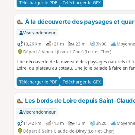
Télécharger le PDF
Télécharger le GPX
À la découverte des paysages et quarti
Visorandonneur
10,26 km
+21 m
-23 m
3h 00
Moyenn
Départ à Vineuil (Loir-et-Cher) (Loir-et-Cher)
Une découverte de la diversité des paysages naturels et ru
Loire, du plateau au coteau. Une jolie balade à faire en fam
Télécharger le PDF
Télécharger le GPX
Les bords de Loire depuis Saint-Claud
Visorandonneur
11,42 km
+13 m
-13 m
3h 20
Moyenn
Départ à Saint-Claude-de-Diray (Loir-et-Cher)