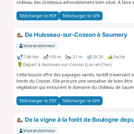
château des Grotteaux admirablement bien situé. À faire e
Télécharger le PDF
Télécharger le GPX
De Huisseau-sur-Cosson à Saumery
Visorandonneur
7,96 km
+30 m
-21 m
2h 20
Facile
Départ à Huisseau-sur-Cosson (Loir-et-Cher)
Cette boucle offre des paysages variés, tantôt traversant l
bords du Cosson. Elle procure une sensation de bien-être
végétation qui entourent le domaine du château de Saume
Télécharger le PDF
Télécharger le GPX
De la vigne à la forêt de Boulogne d
Visorandonneur