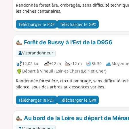
Randonnée forestière, ombragée, sans difficulté technique.
les chênes centenaires.
Télécharger le PDF
Télécharger le GPX
Forêt de Russy à l'Est de la D956
Visorandonneur
12,02 km
+12 m
-12 m
3h 30
Moyenn
Départ à Vineuil (Loir-et-Cher) (Loir-et-Cher)
Randonnée forestière, circuit ombragé, sans difficulté te
silence, sous des arbres aux essences variées.
Télécharger le PDF
Télécharger le GPX
Au bord de la Loire au départ de Ména
Visorandonneur