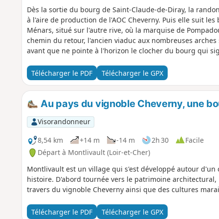
Dès la sortie du bourg de Saint-Claude-de-Diray, la rand
à l'aire de production de l'AOC Cheverny. Puis elle suit les
Ménars, situé sur l'autre rive, où la marquise de Pompado
chemin du retour, l'ancien viaduc aux nombreuses arches s
avant que ne pointe à l'horizon le clocher du bourg qui sign
Télécharger le PDF
Télécharger le GPX
Au pays du vignoble Cheverny, une bou
Visorandonneur
8,54 km
+14 m
-14 m
2h 30
Facile
Départ à Montlivault (Loir-et-Cher)
Montlivault est un village qui s'est développé autour d'un
histoire. D'abord tournée vers le patrimoine architectural
travers du vignoble Cheverny ainsi que des cultures mara
Télécharger le PDF
Télécharger le GPX