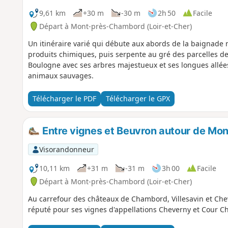
9,61 km
+30 m
-30 m
2h 50
Facile
Départ à Mont-près-Chambord (Loir-et-Cher)
Un itinéraire varié qui débute aux abords de la baignade 
produits chimiques, puis serpente au gré des parcelles de
Boulogne avec ses arbres majestueux et ses longues allées
animaux sauvages.
Télécharger le PDF
Télécharger le GPX
Entre vignes et Beuvron autour de M
Visorandonneur
10,11 km
+31 m
-31 m
3h 00
Facile
Départ à Mont-près-Chambord (Loir-et-Cher)
Au carrefour des châteaux de Chambord, Villesavin et Che
réputé pour ses vignes d'appellations Cheverny et Cour 