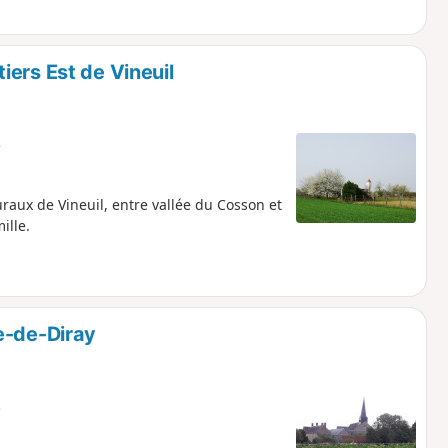
ers Est de Vineuil
e
raux de Vineuil, entre vallée du Cosson et
ille.
e-de-Diray
e