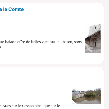
o
a
e le Comte
i
m
p
te balade offre de belles vues sur le Cosson, sans
s.
s vues sur le Cosson ainsi que sur le