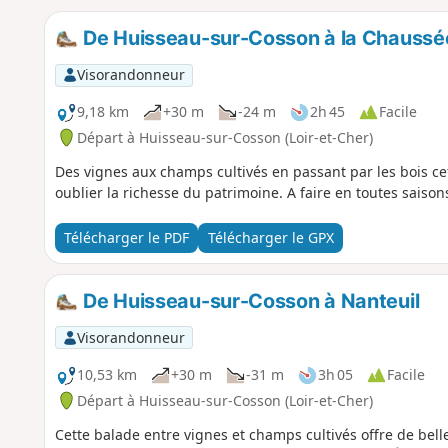
De Huisseau-sur-Cosson à la Chaussé
Visorandonneur
9,18 km
+30 m
-24 m
2h 45
Facile
Départ à Huisseau-sur-Cosson (Loir-et-Cher)
Des vignes aux champs cultivés en passant par les bois cet
oublier la richesse du patrimoine. A faire en toutes saison
Télécharger le PDF
Télécharger le GPX
De Huisseau-sur-Cosson à Nanteuil
Visorandonneur
10,53 km
+30 m
-31 m
3h 05
Facile
Départ à Huisseau-sur-Cosson (Loir-et-Cher)
Cette balade entre vignes et champs cultivés offre de belle