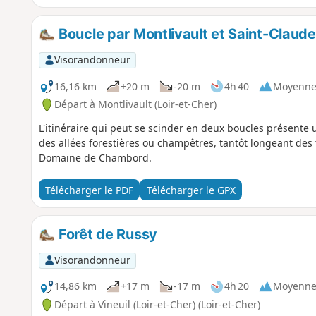
Boucle par Montlivault et Saint-Claud
Visorandonneur
16,16 km
+20 m
-20 m
4h 40
Moyenn
Départ à Montlivault (Loir-et-Cher)
L'itinéraire qui peut se scinder en deux boucles présente
des allées forestières ou champêtres, tantôt longeant des
Domaine de Chambord.
Télécharger le PDF
Télécharger le GPX
Forêt de Russy
Visorandonneur
14,86 km
+17 m
-17 m
4h 20
Moyenn
Départ à Vineuil (Loir-et-Cher) (Loir-et-Cher)