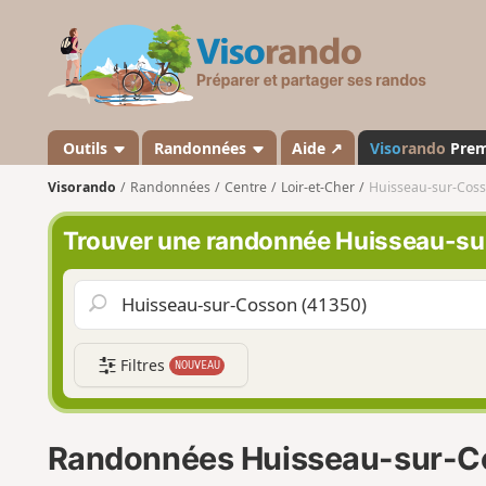
V
i
s
o
r
a
Outils
Randonnées
Aide ↗
Viso
rando
Pre
n
Visorando
Randonnées
Centre
Loir-et-Cher
Huisseau-sur-Cos
d
o
Trouver une randonnée Huisseau-s
Filtres
NOUVEAU
Randonnées Huisseau-sur-C