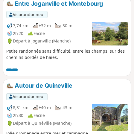
Entre Joganville et Montebourg
p
Visorandonneur
7,74 km
+32 m
-30 m
2h 20
Facile
Départ à Joganville (Manche)
Petite randonnée sans difficulté, entre les champs, sur des
chemins bordés de haies.
Autour de Quineville
Visorandonneur
8,31 km
+40 m
-43 m
2h 30
Facile
Départ à Quinéville (Manche)
Jolie promenade entre mer et campagne