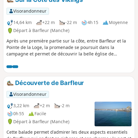
Visorandonneur
14,64 km
+22 m
-22 m
4h 15
Moyenne
Départ à Barfleur (Manche)
Après une première partie sur la côte, entre Barfleur et la
Pointe de la Loge, la promenade se poursuit dans la
campagne et permet de découvrir la belle église de
Montfarville.
Découverte de Barfleur
Visorandonneur
3,22 km
+2 m
-2 m
0h 55
Facile
Départ à Barfleur (Manche)
Cette balade permet d'admirer les deux aspects essentiels