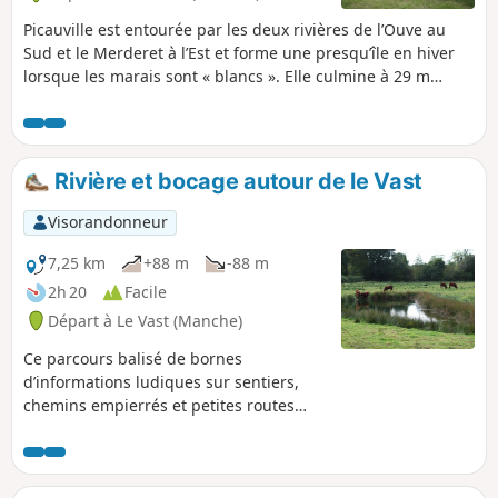
Picauville est entourée par les deux rivières de l’Ouve au
Sud et le Merderet à l’Est et forme une presqu’île en hiver
lorsque les marais sont « blancs ». Elle culmine à 29 m
d’altitude. L’itinéraire proposé passe le long des marais puis
s‘enfonce dans le bocage le long de chemins creux ou
« chasses ».
Rivière et bocage autour de le Vast
Visorandonneur
7,25 km
+88 m
-88 m
2h 20
Facile
Départ à Le Vast (Manche)
Ce parcours balisé de bornes
d’informations ludiques sur sentiers,
chemins empierrés et petites routes
permet de découvrir le patrimoine
historique et naturel de cette commune
traversée par la Rivière la Saire.Ce