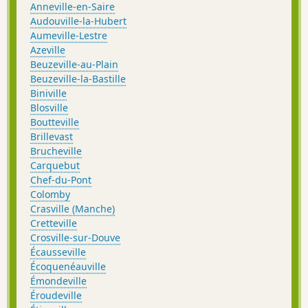
Anneville-en-Saire
Audouville-la-Hubert
Aumeville-Lestre
Azeville
Beuzeville-au-Plain
Beuzeville-la-Bastille
Biniville
Blosville
Boutteville
Brillevast
Brucheville
Carquebut
Chef-du-Pont
Colomby
Crasville (Manche)
Cretteville
Crosville-sur-Douve
Écausseville
Écoquenéauville
Émondeville
Éroudeville