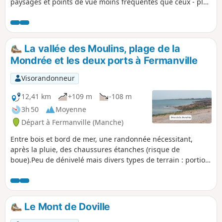
paysages et points de vue moins fréquentés que ceux - plus
réputés - de la Vallée des Moulins ou du sentier littoral
entre les deux ports de Fermanville (Lévy et Pignot).
La vallée des Moulins, plage de la
Mondrée et les deux ports à Fermanville
Visorandonneur
12,41 km
+109 m
-108 m
3h 50
Moyenne
Départ à Fermanville (Manche)
Entre bois et bord de mer, une randonnée nécessitant,
après la pluie, des chaussures étanches (risque de
boue).Peu de dénivelé mais divers types de terrain : portion
de route goudronnée, sentier littoral, partie sableuse.
Le Mont de Doville