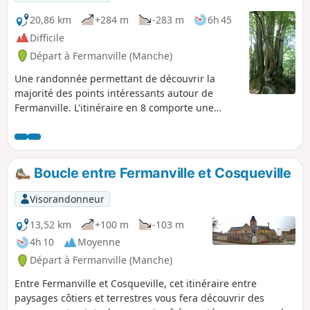
20,86 km
+284 m
-283 m
6h 45
Difficile
Départ à Fermanville (Manche)
Une randonnée permettant de découvrir la
majorité des points intéressants autour de
Fermanville. L'itinéraire en 8 comporte une
grande boucle (15,5 km) et une petite (7,5 km).
Boucle entre Fermanville et Cosqueville
Visorandonneur
13,52 km
+100 m
-103 m
4h 10
Moyenne
Départ à Fermanville (Manche)
Entre Fermanville et Cosqueville, cet itinéraire entre
paysages côtiers et terrestres vous fera découvrir des