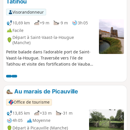
Tatihou
Visorandonneur
10,69 km
+9 m
-9 m
3h 05
Facile
Départ à Saint-Vaast-la-Hougue
(Manche)
Petite balade dans l'adorable port de Saint-
Vaast-la-Hougue. Traversée vers l'ile de
Tatihou et visite des fortifications de Vauban.
Sans doute moins prisée que les
départements bretons voisins, la Manche
offre pourtant de tout aussi merveilleux
paysages moins habités mais sauvages et
Au marais de Picauville
variés. Si vous croisez dans les parages,
n'hésitez pas à découvrir cette contrée,
Office de tourisme
notamment son marais, ainsi que les pointes
et falaises de la presqu'ile du Cotentin.
13,85 km
+33 m
-31 m
4h 05
Moyenne
Départ à Picauville (Manche)