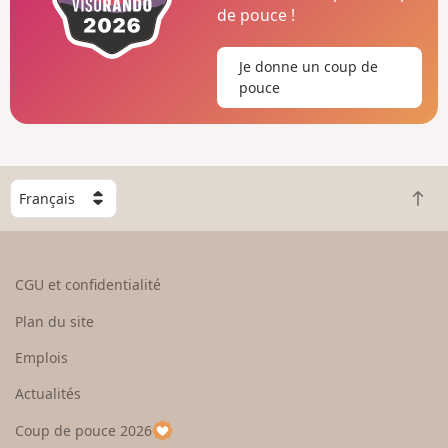
de pouce !
Je donne un coup de
pouce
C
R
h
e
o
t
i
o
s
CGU et confidentialité
u
i
r
s
Plan du site
e
s
n
e
Emplois
h
z
Actualités
a
u
u
n
Coup de pouce 2026
t
p