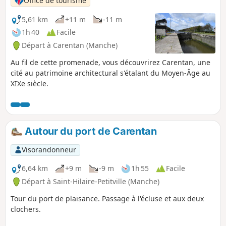
Office de tourisme
5,61 km
+11 m
-11 m
1h 40
Facile
Départ à Carentan (Manche)
Au fil de cette promenade, vous découvrirez Carentan, une
cité au patrimoine architectural s'étalant du Moyen-Âge au
XIXe siècle.
Autour du port de Carentan
Visorandonneur
6,64 km
+9 m
-9 m
1h 55
Facile
Départ à Saint-Hilaire-Petitville (Manche)
Tour du port de plaisance. Passage à l'écluse et aux deux
clochers.