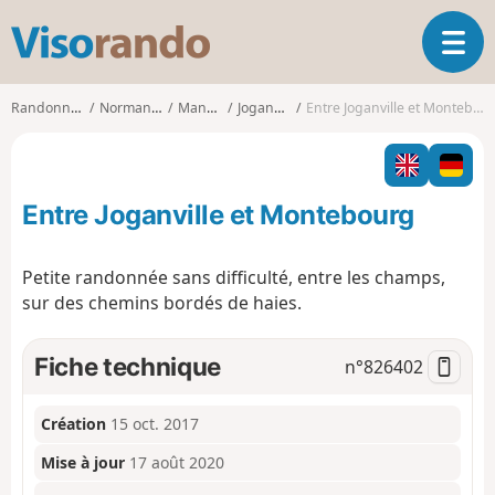
V
O
i
u
s
v
o
Randonnées
Normandie
Manche
Joganville
Entre Joganville et Montebourg
r
r
i
a
r
n
l
d
Entre Joganville et Montebourg
a
o
n
a
Petite randonnée sans difficulté, entre les champs,
v
sur des chemins bordés de haies.
i
g
a
Fiche technique
n°
826402
t
i
o
Création
15 oct. 2017
n
Mise à jour
17 août 2020