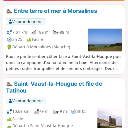
Entre terre et mer à Morsalines
Visorandonneur
7,61 km
+89 m
-88 m
2h 25
Facile
Départ à Morsalines (Manche)
Boucle par le sentier côtier face à Saint-Vast-la-Hougue puis
dans la campagne d’où l’on domine la baie. Alternance de
petites routes tranquilles et de sentiers ombragés. Deux
églises imposantes, celles de Morsalines et de Grenneville
nous font remonter aux périodes où la baie était le lieu de
Saint-Vaast-la-Hougue et l'ile de
conflits navals.
Tatihou
Visorandonneur
10,69 km
+9 m
-9 m
3h 05
Facile
Départ à Saint-Vaast-la-Hougue