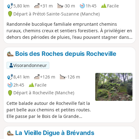
l'Environnement du Cotentin.
5,80 km
+31 m
-30 m
1h 45
Facile
Départ à Prétot-Sainte-Suzanne (Manche)
Randonnée bucolique familiale empruntant chemins
ruraux, chemins creux et sentiers forestiers. À privilégier en
dehors des périodes de pluies, l'eau pouvant stagner dans
certains chemins.
Bois des Roches depuis Rocheville
Visorandonneur
8,41 km
+126 m
-126 m
2h 45
Facile
Départ à Rocheville (Manche)
Cette balade autour de Rocheville fait la
part belle aux chemins et petites routes.
Elle passe par le Bois de la Grande
Roche, le Bois de la Petite Roche et son
allée couverte qui sont de véritables
La Vieille Digue à Brévands
curiosités dans le secteur. Il y a de