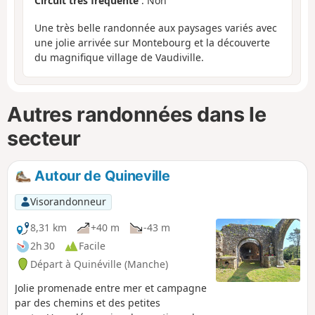
Circuit très fréquenté
: Non
Une très belle randonnée aux paysages variés avec
une jolie arrivée sur Montebourg et la découverte
du magnifique village de Vaudiville.
Autres randonnées dans le
secteur
Autour de Quineville
Visorandonneur
8,31 km
+40 m
-43 m
2h 30
Facile
Départ à Quinéville (Manche)
Jolie promenade entre mer et campagne
par des chemins et des petites