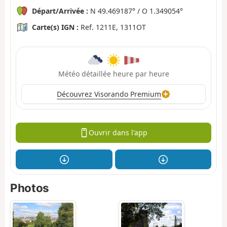
Départ/Arrivée :
N 49.469187° / O 1.349054°
Carte(s) IGN :
Ref. 1211E, 1311OT
Météo détaillée heure par heure
Découvrez Visorando Premium
Ouvrir dans l'app
Photos