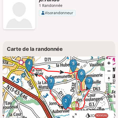
1 Randonnée
Visorandonneur
Carte de la randonnée
4
5
6
3
7
1
2
3D
NOUVEAU
A