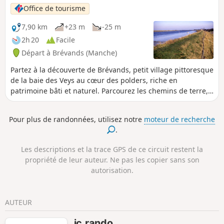
nombreux passages dans les bois ou en
Office de tourisme
forêt, plutôt à l'abri du soleil et qui
permettent de découvrir un Cotentin un
7,90 km
+23 m
-25 m
peu plus sauvage. Certains passages
2h 20
Facile
peuvent être un peu humides selon la
Départ à Brévands (Manche)
saison et des chaussures de
randonnées sont conseillées pour
Partez à la découverte de Brévands, petit village pittoresque
limiter les glissades.
de la baie des Veys au cœur des polders, riche en
patrimoine bâti et naturel. Parcourez les chemins de terre,
longez la Douve et admirez les bâtiments typiques du
territoire.
Pour plus de randonnées, utilisez notre
moteur de recherche
.
Les descriptions et la trace GPS de ce circuit restent la
propriété de leur auteur. Ne pas les copier sans son
autorisation.
AUTEUR
jc.rando