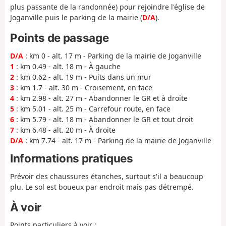
plus passante de la randonnée) pour rejoindre l'église de
Joganville puis le parking de la mairie (
D/A
).
Points de passage
D/A
: km 0 - alt. 17 m - Parking de la mairie de Joganville
1
: km 0.49 - alt. 18 m - À gauche
2
: km 0.62 - alt. 19 m - Puits dans un mur
3
: km 1.7 - alt. 30 m - Croisement, en face
4
: km 2.98 - alt. 27 m - Abandonner le GR et à droite
5
: km 5.01 - alt. 25 m - Carrefour route, en face
6
: km 5.79 - alt. 18 m - Abandonner le GR et tout droit
7
: km 6.48 - alt. 20 m - À droite
D/A
: km 7.74 - alt. 17 m - Parking de la mairie de Joganville
Informations pratiques
Prévoir des chaussures étanches, surtout s'il a beaucoup
plu. Le sol est boueux par endroit mais pas détrempé.
À voir
Points particuliers à voir :