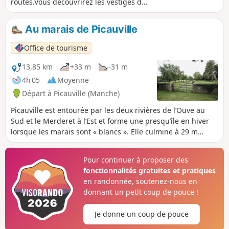
routes.Vous découvrirez les vestiges de
la Chapelle Saint-Michel de Lestre
dominant la petite vallée de la Sinope.
Au marais de Picauville
En faisant le tour du charmant petit port
vous passerez sur les portes à flots.
Office de tourisme
13,85 km
+33 m
-31 m
4h 05
Moyenne
Départ à Picauville (Manche)
Picauville est entourée par les deux rivières de l’Ouve au
Sud et le Merderet à l’Est et forme une presqu’île en hiver
lorsque les marais sont « blancs ». Elle culmine à 29 m
d’altitude. L’itinéraire proposé passe le long des marais puis
s‘enfonce dans le bocage le long de chemins creux ou
Pour continuer à proposer des
« chasses ».
fonctionnalités gratuites et pratiques
en randonnée, soutenez-nous en
donnant un petit coup de pouce !
Je donne un coup de pouce