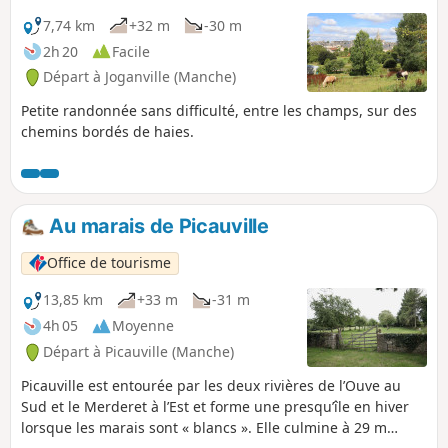
7,74 km
+32 m
-30 m
2h 20
Facile
Départ à Joganville (Manche)
Petite randonnée sans difficulté, entre les champs, sur des
chemins bordés de haies.
Au marais de Picauville
Office de tourisme
13,85 km
+33 m
-31 m
4h 05
Moyenne
Départ à Picauville (Manche)
Picauville est entourée par les deux rivières de l’Ouve au
Sud et le Merderet à l’Est et forme une presqu’île en hiver
lorsque les marais sont « blancs ». Elle culmine à 29 m