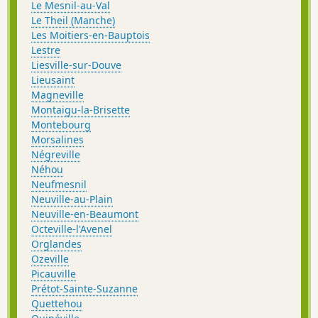
Le Mesnil-au-Val
Le Theil (Manche)
Les Moitiers-en-Bauptois
Lestre
Liesville-sur-Douve
Lieusaint
Magneville
Montaigu-la-Brisette
Montebourg
Morsalines
Négreville
Néhou
Neufmesnil
Neuville-au-Plain
Neuville-en-Beaumont
Octeville-l'Avenel
Orglandes
Ozeville
Picauville
Prétot-Sainte-Suzanne
Quettehou