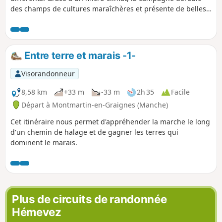
des champs de cultures maraîchères et présente de belles
demeures en pierres. Le parcours suit aussi le sentier de la
côte rocheuse bordée de belles plages. Au départ ou à
l’arrivée, ne pas manquer la visite de l’église.
Entre terre et marais -1-
Visorandonneur
8,58 km
+33 m
-33 m
2h 35
Facile
Départ à Montmartin-en-Graignes (Manche)
Cet itinéraire nous permet d'appréhender la marche le long
d'un chemin de halage et de gagner les terres qui
dominent le marais.
Plus de circuits de randonnée
Hémevez