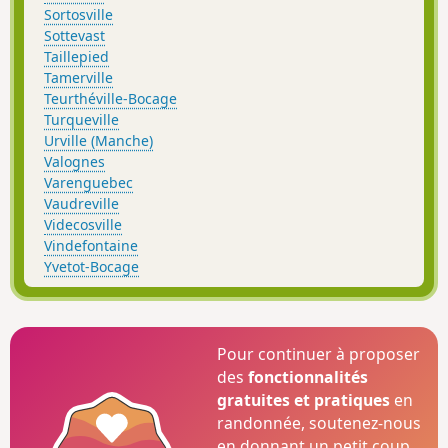
Sortosville
Sottevast
Taillepied
Tamerville
Teurthéville-Bocage
Turqueville
Urville (Manche)
Valognes
Varenguebec
Vaudreville
Videcosville
Vindefontaine
Yvetot-Bocage
Pour continuer à proposer
des
fonctionnalités
gratuites et pratiques
en
randonnée, soutenez-nous
en donnant un petit coup