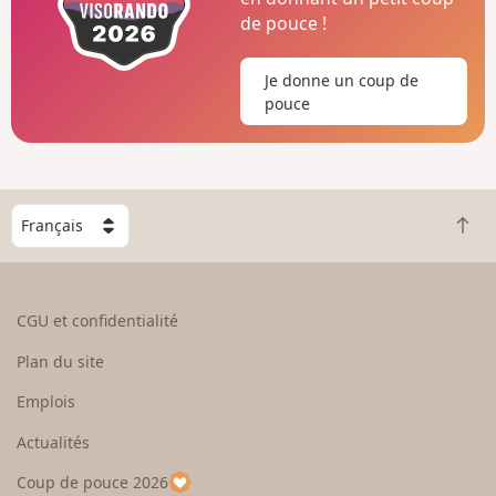
de pouce !
Je donne un coup de
pouce
C
R
h
e
o
t
i
o
s
CGU et confidentialité
u
i
r
s
Plan du site
e
s
n
e
Emplois
h
z
Actualités
a
u
u
n
Coup de pouce 2026
t
p