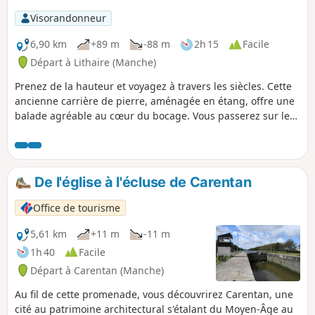
n'hésitez pas à découvrir cette contrée,
Visorandonneur
notamment son marais, ainsi que les pointes
et falaises de la presqu'ile du Cotentin.
6,90 km
+89 m
-88 m
2h 15
Facile
Départ à Lithaire (Manche)
Prenez de la hauteur et voyagez à travers les siècles. Cette
ancienne carrière de pierre, aménagée en étang, offre une
balade agréable au cœur du bocage. Vous passerez sur les
anciennes voies de chemin de fer, les voies vertes. Vous
passerez également sur l'ancien chemin qu'empruntaient
les wagonnets qui apportaient les pierres à la gare de
Lithaire pour rejoindre Paris et ses grands travaux. Autour
De l'église à l'écluse de Carentan
de l'étang, vous verrez l'ancien château, la vieille église et
les restes d'une allée néolithique. Ne manquez pas la vue à
Office de tourisme
180° sur les alentours.
5,61 km
+11 m
-11 m
1h 40
Facile
Départ à Carentan (Manche)
Au fil de cette promenade, vous découvrirez Carentan, une
cité au patrimoine architectural s'étalant du Moyen-Âge au