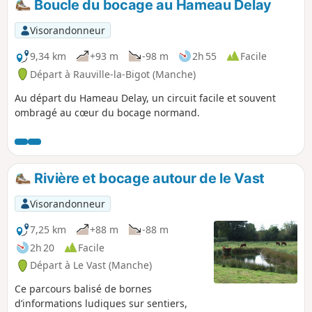
Boucle du bocage au Hameau Delay
Visorandonneur
9,34 km
+93 m
-98 m
2h 55
Facile
Départ à Rauville-la-Bigot (Manche)
Au départ du Hameau Delay, un circuit facile et souvent
ombragé au cœur du bocage normand.
Rivière et bocage autour de le Vast
Visorandonneur
7,25 km
+88 m
-88 m
2h 20
Facile
Départ à Le Vast (Manche)
Ce parcours balisé de bornes
d’informations ludiques sur sentiers,