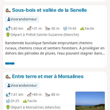
Sous-bois et vallée de la Senelle
Visorandonneur
5,80 km
+31 m
-30 m
1h 45
Facile
Départ à Prétot-Sainte-Suzanne (Manche)
Randonnée bucolique familiale empruntant chemins
ruraux, chemins creux et sentiers forestiers. À privilégier en
dehors des périodes de pluies, l'eau pouvant stagner dans
certains chemins.
Entre terre et mer à Morsalines
Visorandonneur
7,61 km
+89 m
-88 m
2h 25
Facile
Départ à Morsalines (Manche)