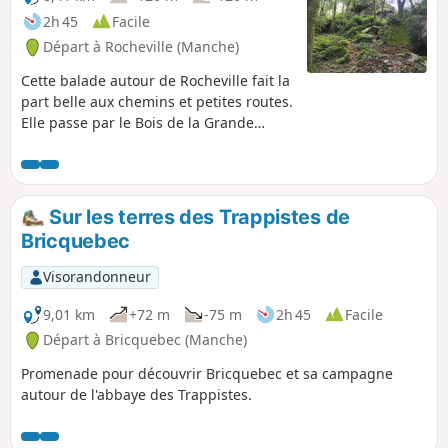
2h 45
Facile
Départ à Rocheville (Manche)
Cette balade autour de Rocheville fait la
part belle aux chemins et petites routes.
Elle passe par le Bois de la Grande
Roche, le Bois de la Petite Roche et son
allée couverte qui sont de véritables
curiosités dans le secteur. Il y a de
nombreux passages dans les bois ou en
Sur les terres des Trappistes de
forêt, plutôt à l'abri du soleil et qui
Bricquebec
permettent de découvrir un Cotentin un
peu plus sauvage. Certains passages
Visorandonneur
peuvent être un peu humides selon la
saison et des chaussures de
9,01 km
+72 m
-75 m
2h 45
Facile
randonnées sont conseillées pour
Départ à Bricquebec (Manche)
limiter les glissades.
Promenade pour découvrir Bricquebec et sa campagne
autour de l'abbaye des Trappistes.