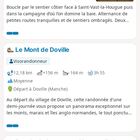
Boucle par le sentier côtier face à Saint-Vast-la-Hougue puis
dans la campagne d’où l’on domine la baie. Alternance de
petites routes tranquilles et de sentiers ombragés. Deux
églises imposantes, celles de Morsalines et de Grenneville
nous font remonter aux périodes où la baie était le lieu de
conflits navals.
Le Mont de Doville
Visorandonneur
12,18 km
+156 m
-164 m
3h 55
Moyenne
Départ à Doville (Manche)
Au départ du village de Doville, cette randonnée d'une
demi-journée vous propose un panorama exceptionnel sur
les monts, marais et îles anglo-normandes, le tout ponctué
de passages sur des chemins boisés et sur un grand
plateau de landes rases peuplées d'ajoncs.