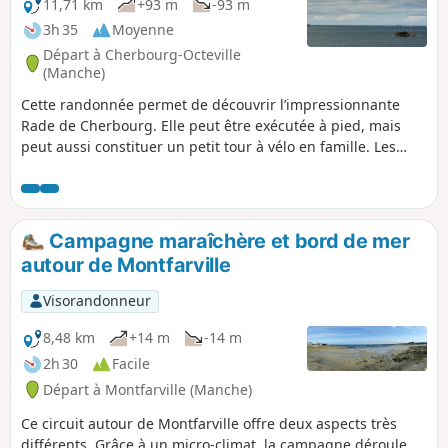
11,71 km
+93 m
-93 m
3h 35
Moyenne
Départ à Cherbourg-Octeville
(Manche)
Cette randonnée permet de découvrir l’impressionnante
Rade de Cherbourg. Elle peut être exécutée à pied, mais
peut aussi constituer un petit tour à vélo en famille. Les
chemins sont partout accessibles à vélo et l’itinéraire
comprend un grand kilométrage de pistes cyclables. Malgré
la courte distance, les montées ne sont pas moindres. La
deuxième partie de la randonnée permet de profiter d’une
Campagne maraîchère et bord de mer
relative campagne et de coins désuets autour de la ville.
autour de Montfarville
Visorandonneur
8,48 km
+14 m
-14 m
2h 30
Facile
Départ à Montfarville (Manche)
Ce circuit autour de Montfarville offre deux aspects très
différents. Grâce à un micro-climat, la campagne déroule