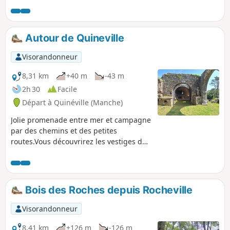
d’altitude. L’itinéraire proposé passe le long des marais puis
s‘enfonce dans le bocage le long de chemins creux ou
« chasses ».
Autour de Quineville
Visorandonneur
8,31 km
+40 m
-43 m
2h 30
Facile
Départ à Quinéville (Manche)
Jolie promenade entre mer et campagne
par des chemins et des petites
routes.Vous découvrirez les vestiges de
la Chapelle Saint-Michel de Lestre
dominant la petite vallée de la Sinope.
En faisant le tour du charmant petit port
vous passerez sur les portes à flots.
Bois des Roches depuis Rocheville
Visorandonneur
8,41 km
+126 m
-126 m