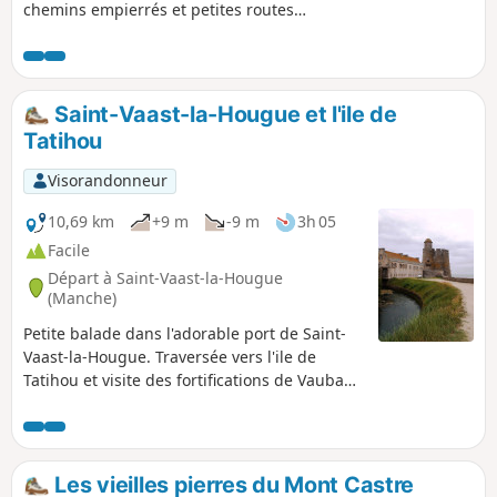
chemins empierrés et petites routes
permet de découvrir le patrimoine
historique et naturel de cette commune
traversée par la Rivière la Saire.Ce
parcours a été inspiré d'un projet du
Saint-Vaast-la-Hougue et l'ile de
Centre Permanent d'Initiative pour
Tatihou
l'Environnement du Cotentin.
Visorandonneur
10,69 km
+9 m
-9 m
3h 05
Facile
Départ à Saint-Vaast-la-Hougue
(Manche)
Petite balade dans l'adorable port de Saint-
Vaast-la-Hougue. Traversée vers l'ile de
Tatihou et visite des fortifications de Vauban.
Sans doute moins prisée que les
départements bretons voisins, la Manche
offre pourtant de tout aussi merveilleux
paysages moins habités mais sauvages et
Les vieilles pierres du Mont Castre
variés. Si vous croisez dans les parages,