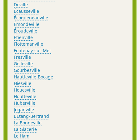
Doville
Écausseville
Écoquenéauville
Émondeville
Éroudeville
Étienville
Flottemanville
Fontenay-sur-Mer
Fresville
Golleville
Gourbesville
Hautteville-Bocage
Hiesville
Houesville
Houtteville
Huberville
Joganville
L'Étang-Bertrand
La Bonneville
La Glacerie
Le Ham