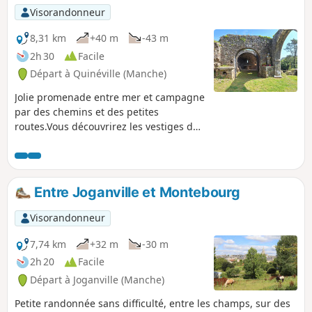
n'hésitez pas à découvrir cette contrée,
Visorandonneur
notamment son marais, ainsi que les pointes
et falaises de la presqu'ile du Cotentin.
8,31 km
+40 m
-43 m
2h 30
Facile
Départ à Quinéville (Manche)
Jolie promenade entre mer et campagne
par des chemins et des petites
routes.Vous découvrirez les vestiges de
la Chapelle Saint-Michel de Lestre
dominant la petite vallée de la Sinope.
En faisant le tour du charmant petit port
vous passerez sur les portes à flots.
Entre Joganville et Montebourg
Visorandonneur
7,74 km
+32 m
-30 m
2h 20
Facile
Départ à Joganville (Manche)
Petite randonnée sans difficulté, entre les champs, sur des