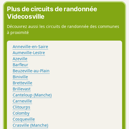
Plus de circuits de randonnée
Videcosville
Découvrez aussi les circuits de randonnée des communes
à proximité
Anneville-en-Saire
Aumeville-Lestre
Azeville
Barfleur
Beuzeville-au-Plain
Biniville
Bretteville
Brillevast
Canteloup (Manche)
Carneville
Clitourps
Colomby
Cosqueville
Crasville (Manche)