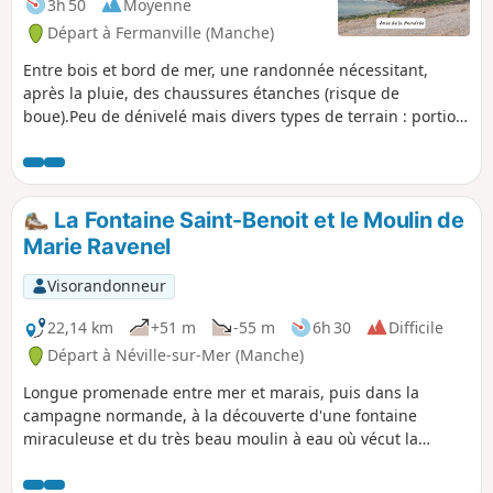
3h 50
Moyenne
Départ à Fermanville (Manche)
Entre bois et bord de mer, une randonnée nécessitant,
après la pluie, des chaussures étanches (risque de
boue).Peu de dénivelé mais divers types de terrain : portion
de route goudronnée, sentier littoral, partie sableuse.
La Fontaine Saint-Benoit et le Moulin de
Marie Ravenel
Visorandonneur
22,14 km
+51 m
-55 m
6h 30
Difficile
Départ à Néville-sur-Mer (Manche)
Longue promenade entre mer et marais, puis dans la
campagne normande, à la découverte d'une fontaine
miraculeuse et du très beau moulin à eau où vécut la
poétesse normande Marie Ravenel.