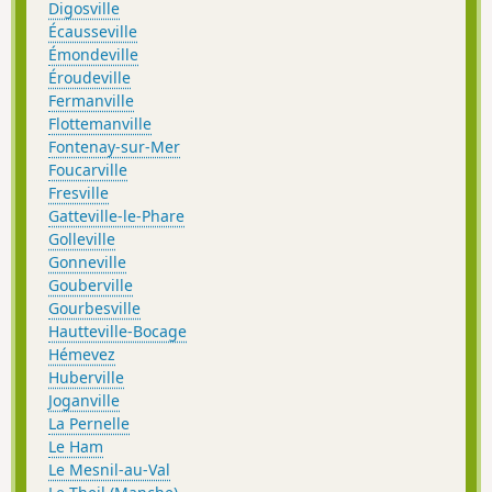
Digosville
Écausseville
Émondeville
Éroudeville
Fermanville
Flottemanville
Fontenay-sur-Mer
Foucarville
Fresville
Gatteville-le-Phare
Golleville
Gonneville
Gouberville
Gourbesville
Hautteville-Bocage
Hémevez
Huberville
Joganville
La Pernelle
Le Ham
Le Mesnil-au-Val