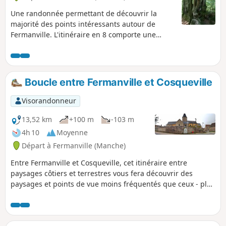
Une randonnée permettant de découvrir la
majorité des points intéressants autour de
Fermanville. L'itinéraire en 8 comporte une
grande boucle (15,5 km) et une petite (7,5 km).
Boucle entre Fermanville et Cosqueville
Visorandonneur
13,52 km
+100 m
-103 m
4h 10
Moyenne
Départ à Fermanville (Manche)
Entre Fermanville et Cosqueville, cet itinéraire entre
paysages côtiers et terrestres vous fera découvrir des
paysages et points de vue moins fréquentés que ceux - plus
réputés - de la Vallée des Moulins ou du sentier littoral
entre les deux ports de Fermanville (Lévy et Pignot).