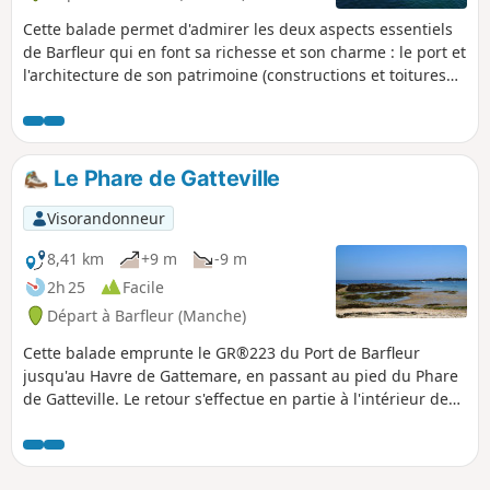
Cette balade permet d'admirer les deux aspects essentiels
de Barfleur qui en font sa richesse et son charme : le port et
l'architecture de son patrimoine (constructions et toitures
typiques).
Le Phare de Gatteville
Visorandonneur
8,41 km
+9 m
-9 m
2h 25
Facile
Départ à Barfleur (Manche)
Cette balade emprunte le GR®223 du Port de Barfleur
jusqu'au Havre de Gattemare, en passant au pied du Phare
de Gatteville. Le retour s'effectue en partie à l'intérieur des
terres pour retrouver le GR®223 au Havre de Crabec et
revenir au point de départ.