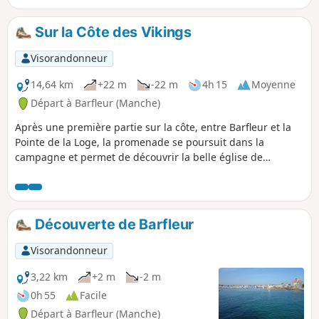
Sur la Côte des Vikings
Visorandonneur
14,64 km
+22 m
-22 m
4h 15
Moyenne
Départ à Barfleur (Manche)
Après une première partie sur la côte, entre Barfleur et la
Pointe de la Loge, la promenade se poursuit dans la
campagne et permet de découvrir la belle église de
Montfarville.
Découverte de Barfleur
Visorandonneur
3,22 km
+2 m
-2 m
0h 55
Facile
Départ à Barfleur (Manche)