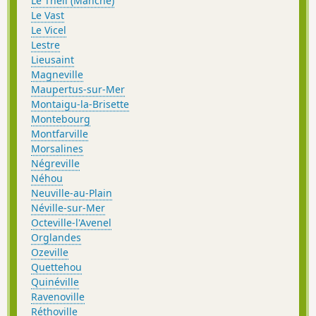
Le Theil (Manche)
Le Vast
Le Vicel
Lestre
Lieusaint
Magneville
Maupertus-sur-Mer
Montaigu-la-Brisette
Montebourg
Montfarville
Morsalines
Négreville
Néhou
Neuville-au-Plain
Néville-sur-Mer
Octeville-l'Avenel
Orglandes
Ozeville
Quettehou
Quinéville
Ravenoville
Réthoville