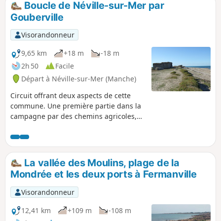
Boucle de Néville-sur-Mer par
Gouberville
Visorandonneur
9,65 km
+18 m
-18 m
2h 50
Facile
Départ à Néville-sur-Mer (Manche)
Circuit offrant deux aspects de cette
commune. Une première partie dans la
campagne par des chemins agricoles,
belle découverte d’un riche bâti dominé
par le Manoir d’Imbranville et l’église de
Gouberville. Une seconde partie en bord
de mer où de nombreux blockhaus
La vallée des Moulins, plage de la
ponctuent le sentier côtier.
Mondrée et les deux ports à Fermanville
Visorandonneur
12,41 km
+109 m
-108 m