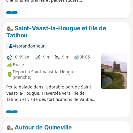
chemins empierrés et petites routes
permet de découvrir le patrimoine
historique et naturel de cette commune
traversée par la Rivière la Saire.Ce
parcours a été inspiré d'un projet du
Saint-Vaast-la-Hougue et l'ile de
Centre Permanent d'Initiative pour
Tatihou
l'Environnement du Cotentin.
Visorandonneur
10,69 km
+9 m
-9 m
3h 05
Facile
Départ à Saint-Vaast-la-Hougue
(Manche)
Petite balade dans l'adorable port de Saint-
Vaast-la-Hougue. Traversée vers l'ile de
Tatihou et visite des fortifications de Vauban.
Sans doute moins prisée que les
départements bretons voisins, la Manche
offre pourtant de tout aussi merveilleux
paysages moins habités mais sauvages et
Autour de Quineville
variés. Si vous croisez dans les parages,