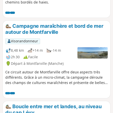
chemins bordés de haies.
Campagne maraîchère et bord de mer
autour de Montfarville
Visorandonneur
8,48 km
+14 m
-14 m
2h 30
Facile
Départ à Montfarville (Manche)
Ce circuit autour de Montfarville offre deux aspects très
différents. Grâce à un micro-climat, la campagne déroule
des champs de cultures maraîchères et présente de belles
demeures en pierres. Le parcours suit aussi le sentier de la
côte rocheuse bordée de belles plages. Au départ ou à
l’arrivée, ne pas manquer la visite de l’église.
Boucle entre mer et landes, au niveau
du cap Lévy