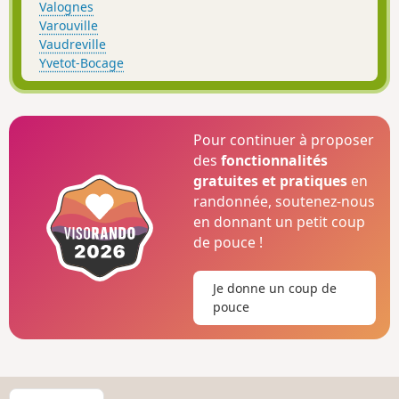
Valognes
Varouville
Vaudreville
Yvetot-Bocage
Pour continuer à proposer
des
fonctionnalités
gratuites et pratiques
en
randonnée, soutenez-nous
en donnant un petit coup
de pouce !
Je donne un coup de
pouce
C