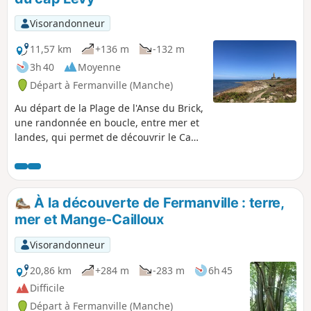
Visorandonneur
11,57 km
+136 m
-132 m
3h 40
Moyenne
Départ à Fermanville (Manche)
Au départ de la Plage de l'Anse du Brick,
une randonnée en boucle, entre mer et
landes, qui permet de découvrir le Cap
Lévy, son fort et son phare, Port Pignot
et la Plage de la Mondrée. Le retour par
les hauteurs de Fermanville offre de
magnifiques points de vue sur le cap,
À la découverte de Fermanville : terre,
l'Anse du Brick et même le port de
mer et Mange-Cailloux
Cherbourg.
Visorandonneur
20,86 km
+284 m
-283 m
6h 45
Difficile
Départ à Fermanville (Manche)