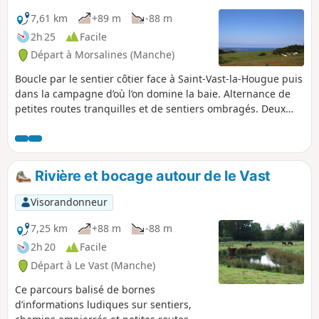
7,61 km
+89 m
-88 m
2h 25
Facile
Départ à Morsalines (Manche)
Boucle par le sentier côtier face à Saint-Vast-la-Hougue puis
dans la campagne d’où l’on domine la baie. Alternance de
petites routes tranquilles et de sentiers ombragés. Deux
églises imposantes, celles de Morsalines et de Grenneville
nous font remonter aux périodes où la baie était le lieu de
conflits navals.
Rivière et bocage autour de le Vast
Visorandonneur
7,25 km
+88 m
-88 m
2h 20
Facile
Départ à Le Vast (Manche)
Ce parcours balisé de bornes
d’informations ludiques sur sentiers,