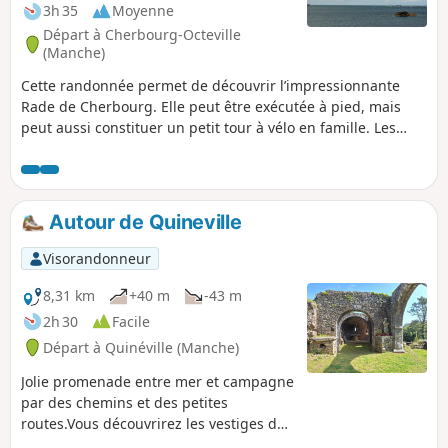
3h 35
Moyenne
Départ à Cherbourg-Octeville
(Manche)
Cette randonnée permet de découvrir l’impressionnante
Rade de Cherbourg. Elle peut être exécutée à pied, mais
peut aussi constituer un petit tour à vélo en famille. Les
chemins sont partout accessibles à vélo et l’itinéraire
comprend un grand kilométrage de pistes cyclables. Malgré
la courte distance, les montées ne sont pas moindres. La
deuxième partie de la randonnée permet de profiter d’une
Autour de Quineville
relative campagne et de coins désuets autour de la ville.
Visorandonneur
8,31 km
+40 m
-43 m
2h 30
Facile
Départ à Quinéville (Manche)
Jolie promenade entre mer et campagne
par des chemins et des petites
routes.Vous découvrirez les vestiges de
la Chapelle Saint-Michel de Lestre