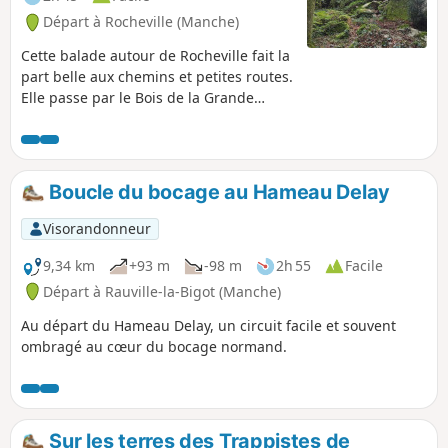
Départ à Rocheville (Manche)
Cette balade autour de Rocheville fait la
part belle aux chemins et petites routes.
Elle passe par le Bois de la Grande
Roche, le Bois de la Petite Roche et son
allée couverte qui sont de véritables
curiosités dans le secteur. Il y a de
nombreux passages dans les bois ou en
Boucle du bocage au Hameau Delay
forêt, plutôt à l'abri du soleil et qui
permettent de découvrir un Cotentin un
Visorandonneur
peu plus sauvage. Certains passages
peuvent être un peu humides selon la
9,34 km
+93 m
-98 m
2h 55
Facile
saison et des chaussures de
Départ à Rauville-la-Bigot (Manche)
randonnées sont conseillées pour
Au départ du Hameau Delay, un circuit facile et souvent
limiter les glissades.
ombragé au cœur du bocage normand.
Sur les terres des Trappistes de