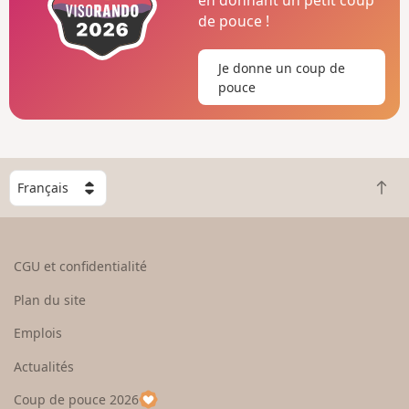
de pouce !
Je donne un coup de
pouce
C
R
h
e
o
t
i
o
s
CGU et confidentialité
u
i
r
s
Plan du site
e
s
n
e
Emplois
h
z
Actualités
a
u
u
n
Coup de pouce 2026
t
p