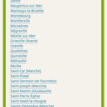
Lestre
Maupertus-sur-Mer
Montaigu-la-Brisette
Montebourg
Montfarville
Morsalines
Négreville
Néville-sur-Mer
Octeville-l'Avenel
Ozeville
Quettehou
Quinéville
Réthoville
Réville
Saint-Cyr (Manche)
Saint-Floxel
Saint-Germain-de-Tournebut
Saint-Joseph (Manche)
Saint-Martin-d'Audouville
Saint-Pierre-Église
Saint-Vaast-la-Hougue
Sainte-Geneviève (Manche)