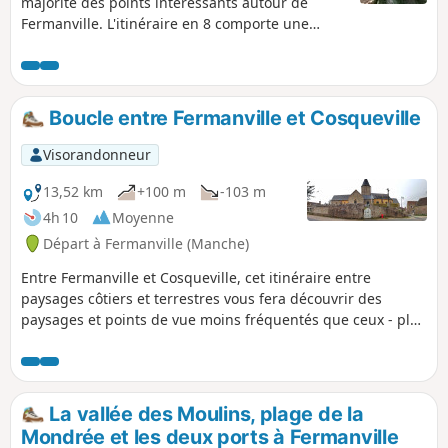
majorité des points intéressants autour de
Fermanville. L'itinéraire en 8 comporte une
grande boucle (15,5 km) et une petite (7,5 km).
Boucle entre Fermanville et Cosqueville
Visorandonneur
13,52 km
+100 m
-103 m
4h 10
Moyenne
Départ à Fermanville (Manche)
Entre Fermanville et Cosqueville, cet itinéraire entre
paysages côtiers et terrestres vous fera découvrir des
paysages et points de vue moins fréquentés que ceux - plus
réputés - de la Vallée des Moulins ou du sentier littoral
entre les deux ports de Fermanville (Lévy et Pignot).
La vallée des Moulins, plage de la
Mondrée et les deux ports à Fermanville