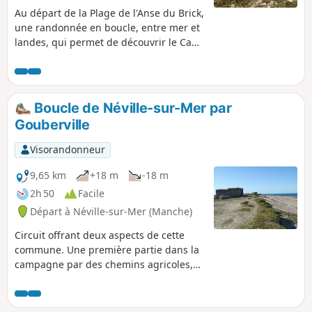
Au départ de la Plage de l'Anse du Brick,
une randonnée en boucle, entre mer et
landes, qui permet de découvrir le Cap
Lévy, son fort et son phare, Port Pignot
et la Plage de la Mondrée. Le retour par
les hauteurs de Fermanville offre de
magnifiques points de vue sur le cap,
Boucle de Néville-sur-Mer par
l'Anse du Brick et même le port de
Gouberville
Cherbourg.
Visorandonneur
9,65 km
+18 m
-18 m
2h 50
Facile
Départ à Néville-sur-Mer (Manche)
Circuit offrant deux aspects de cette
commune. Une première partie dans la
campagne par des chemins agricoles,
belle découverte d’un riche bâti dominé
par le Manoir d’Imbranville et l’église de
Gouberville. Une seconde partie en bord