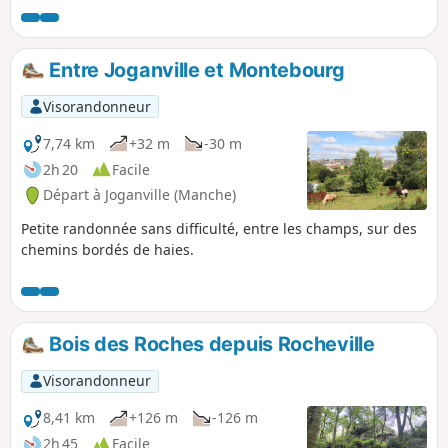
dominant la petite vallée de la Sinope.
En faisant le tour du charmant petit port
vous passerez sur les portes à flots.
Entre Joganville et Montebourg
Visorandonneur
7,74 km
+32 m
-30 m
2h 20
Facile
Départ à Joganville (Manche)
Petite randonnée sans difficulté, entre les champs, sur des
chemins bordés de haies.
Bois des Roches depuis Rocheville
Visorandonneur
8,41 km
+126 m
-126 m
2h 45
Facile