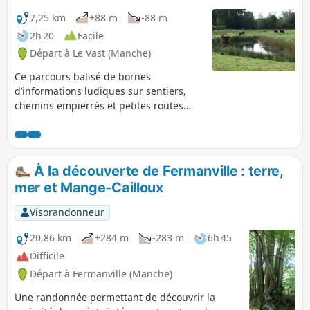
7,25 km
+88 m
-88 m
2h 20
Facile
Départ à Le Vast (Manche)
Ce parcours balisé de bornes
d’informations ludiques sur sentiers,
chemins empierrés et petites routes
permet de découvrir le patrimoine
historique et naturel de cette commune
traversée par la Rivière la Saire.Ce
parcours a été inspiré d'un projet du
À la découverte de Fermanville : terre,
Centre Permanent d'Initiative pour
mer et Mange-Cailloux
l'Environnement du Cotentin.
Visorandonneur
20,86 km
+284 m
-283 m
6h 45
Difficile
Départ à Fermanville (Manche)
Une randonnée permettant de découvrir la