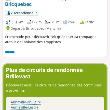
Bricquebec
Visorandonneur
9,01 km
+72 m
-75 m
2h 45
Facile
Départ à Bricquebec (Manche)
Promenade pour découvrir Bricquebec et sa campagne
autour de l'abbaye des Trappistes.
Plus de circuits de randonnée
Brillevast
Découvrez aussi les circuits de randonnée des communes
à proximité
Anneville-en-Saire
Aumeville-Lestre