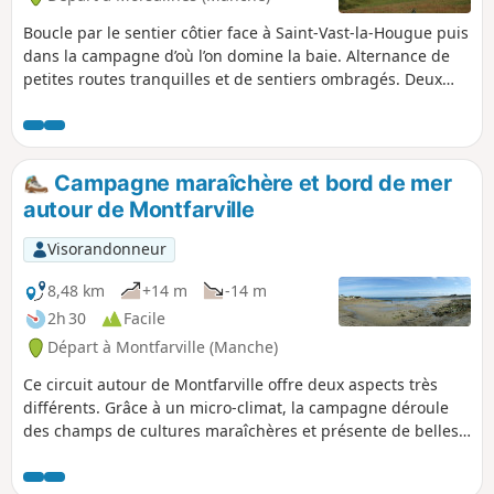
Boucle par le sentier côtier face à Saint-Vast-la-Hougue puis
dans la campagne d’où l’on domine la baie. Alternance de
petites routes tranquilles et de sentiers ombragés. Deux
églises imposantes, celles de Morsalines et de Grenneville
nous font remonter aux périodes où la baie était le lieu de
conflits navals.
Campagne maraîchère et bord de mer
autour de Montfarville
Visorandonneur
8,48 km
+14 m
-14 m
2h 30
Facile
Départ à Montfarville (Manche)
Ce circuit autour de Montfarville offre deux aspects très
différents. Grâce à un micro-climat, la campagne déroule
des champs de cultures maraîchères et présente de belles
demeures en pierres. Le parcours suit aussi le sentier de la
côte rocheuse bordée de belles plages. Au départ ou à