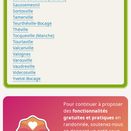
Saussemesnil
Sortosville
Tamerville
Teurthéville-Bocage
Théville
Tocqueville (Manche)
Tourlaville
Valcanville
Valognes
Varouville
Vaudreville
Videcosville
Yvetot-Bocage
Pour continuer à proposer
des
fonctionnalités
gratuites et pratiques
en
randonnée, soutenez-nous
en donnant un petit coup