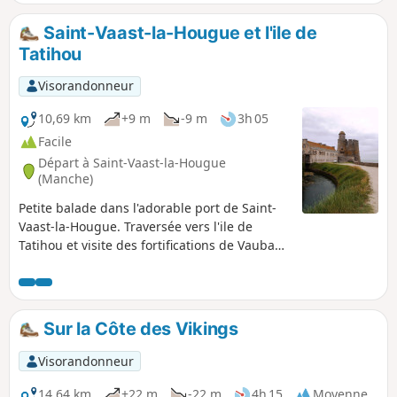
l’arrivée, ne pas manquer la visite de l’église.
Saint-Vaast-la-Hougue et l'ile de
Tatihou
Visorandonneur
10,69 km
+9 m
-9 m
3h 05
Facile
Départ à Saint-Vaast-la-Hougue
(Manche)
Petite balade dans l'adorable port de Saint-
Vaast-la-Hougue. Traversée vers l'ile de
Tatihou et visite des fortifications de Vauban.
Sans doute moins prisée que les
départements bretons voisins, la Manche
offre pourtant de tout aussi merveilleux
paysages moins habités mais sauvages et
Sur la Côte des Vikings
variés. Si vous croisez dans les parages,
n'hésitez pas à découvrir cette contrée,
Visorandonneur
notamment son marais, ainsi que les pointes
et falaises de la presqu'ile du Cotentin.
14,64 km
+22 m
-22 m
4h 15
Moyenne