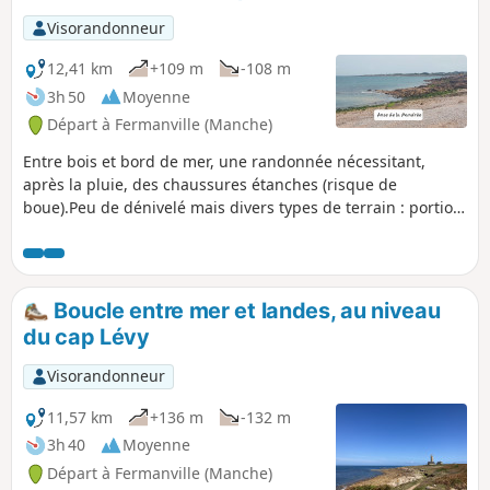
Visorandonneur
12,41 km
+109 m
-108 m
3h 50
Moyenne
Départ à Fermanville (Manche)
Entre bois et bord de mer, une randonnée nécessitant,
après la pluie, des chaussures étanches (risque de
boue).Peu de dénivelé mais divers types de terrain : portion
de route goudronnée, sentier littoral, partie sableuse.
Boucle entre mer et landes, au niveau
du cap Lévy
Visorandonneur
11,57 km
+136 m
-132 m
3h 40
Moyenne
Départ à Fermanville (Manche)