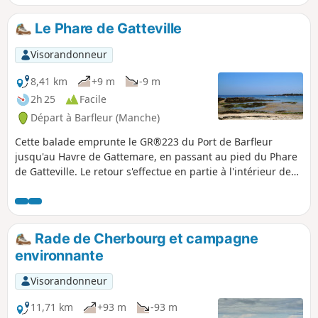
Le Phare de Gatteville
Visorandonneur
8,41 km
+9 m
-9 m
2h 25
Facile
Départ à Barfleur (Manche)
Cette balade emprunte le GR®223 du Port de Barfleur
jusqu'au Havre de Gattemare, en passant au pied du Phare
de Gatteville. Le retour s'effectue en partie à l'intérieur des
terres pour retrouver le GR®223 au Havre de Crabec et
revenir au point de départ.
Rade de Cherbourg et campagne
environnante
Visorandonneur
11,71 km
+93 m
-93 m