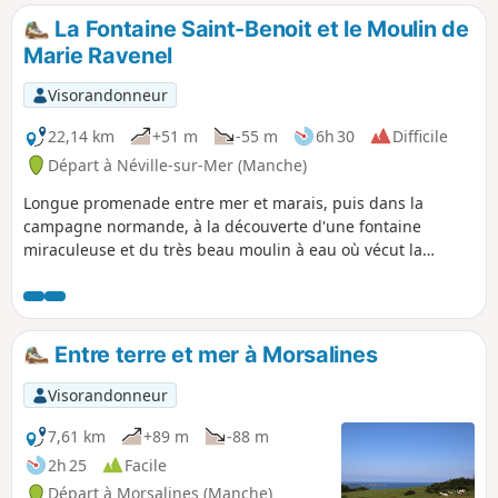
de mer où de nombreux blockhaus
La Fontaine Saint-Benoit et le Moulin de
ponctuent le sentier côtier.
Marie Ravenel
Visorandonneur
22,14 km
+51 m
-55 m
6h 30
Difficile
Départ à Néville-sur-Mer (Manche)
Longue promenade entre mer et marais, puis dans la
campagne normande, à la découverte d'une fontaine
miraculeuse et du très beau moulin à eau où vécut la
poétesse normande Marie Ravenel.
Entre terre et mer à Morsalines
Visorandonneur
7,61 km
+89 m
-88 m
2h 25
Facile
Départ à Morsalines (Manche)