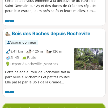
Cette balade vous emmène à la découverte du havre de
Saint-Germain-sur-Ay et des dunes de Créances réputés
pour leur estran, leurs prés salés et leurs mielles, clos
maraîchers nichés au creux du sable.
Bois des Roches depuis Rocheville
Visorandonneur
8,41 km
+126 m
-126 m
2h 45
Facile
Départ à Rocheville (Manche)
Cette balade autour de Rocheville fait la
part belle aux chemins et petites routes.
Elle passe par le Bois de la Grande
Roche, le Bois de la Petite Roche et son
allée couverte qui sont de véritables
curiosités dans le secteur. Il y a de
nombreux passages dans les bois ou en
forêt, plutôt à l'abri du soleil et qui