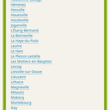
Hémevez
Hiesville
Houesville
Houtteville
Joganville
L'Étang-Bertrand
La Bonneville
La Haye-du-Puits
Laulne
Le Ham
Le Plessis-Lastelle
Les Moitiers-en-Bauptois
Lessay
Liesville-sur-Douve
Lieusaint
Lithaire
Magneville
Méautis
Mobecq
Montebourg
Nay