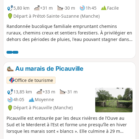
5,80 km
+31 m
-30 m
1h 45
Facile
Départ à Prétot-Sainte-Suzanne (Manche)
Randonnée bucolique familiale empruntant chemins
ruraux, chemins creux et sentiers forestiers. À privilégier en
dehors des périodes de pluies, l'eau pouvant stagner dans
certains chemins.
Au marais de Picauville
Office de tourisme
13,85 km
+33 m
-31 m
4h 05
Moyenne
Départ à Picauville (Manche)
Picauville est entourée par les deux rivières de l’Ouve au
Sud et le Merderet à l’Est et forme une presqu’île en hiver
lorsque les marais sont « blancs ». Elle culmine à 29 m
d’altitude. L’itinéraire proposé passe le long des marais puis