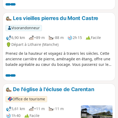
s‘enfonce dans le bocage le long de chemins creux ou
« chasses ».
Les vieilles pierres du Mont Castre
Visorandonneur
6,90 km
+89 m
-88 m
2h 15
Facile
Départ à Lithaire (Manche)
Prenez de la hauteur et voyagez à travers les siècles. Cette
ancienne carrière de pierre, aménagée en étang, offre une
balade agréable au cœur du bocage. Vous passerez sur les
anciennes voies de chemin de fer, les voies vertes. Vous
passerez également sur l'ancien chemin qu'empruntaient
les wagonnets qui apportaient les pierres à la gare de
Lithaire pour rejoindre Paris et ses grands travaux. Autour
De l'église à l'écluse de Carentan
de l'étang, vous verrez l'ancien château, la vieille église et
les restes d'une allée néolithique. Ne manquez pas la vue à
Office de tourisme
180° sur les alentours.
5,61 km
+11 m
-11 m
1h 40
Facile