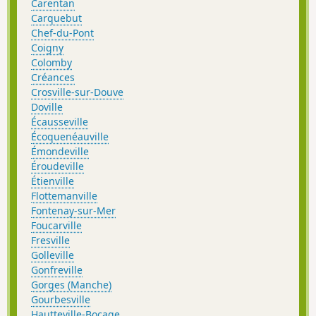
Carentan
Carquebut
Chef-du-Pont
Coigny
Colomby
Créances
Crosville-sur-Douve
Doville
Écausseville
Écoquenéauville
Émondeville
Éroudeville
Étienville
Flottemanville
Fontenay-sur-Mer
Foucarville
Fresville
Golleville
Gonfreville
Gorges (Manche)
Gourbesville
Hautteville-Bocage