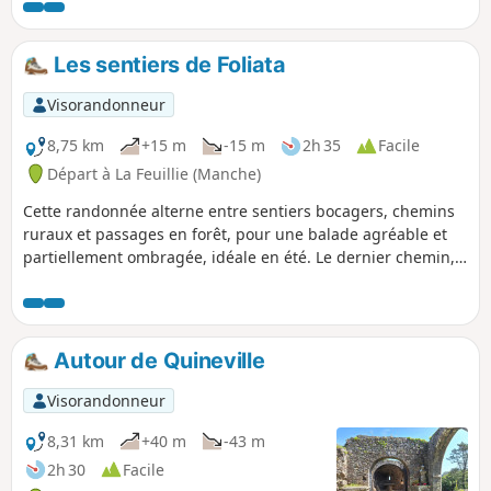
Les sentiers de Foliata
Visorandonneur
8,75 km
+15 m
-15 m
2h 35
Facile
Départ à La Feuillie (Manche)
Cette randonnée alterne entre sentiers bocagers, chemins
ruraux et passages en forêt, pour une balade agréable et
partiellement ombragée, idéale en été. Le dernier chemin,
récemment aménagé, permet de rejoindre le plan d’eau
tout en offrant une jolie vue sur les landes humides et
l’église de La Feuillie.
Autour de Quineville
Visorandonneur
8,31 km
+40 m
-43 m
2h 30
Facile