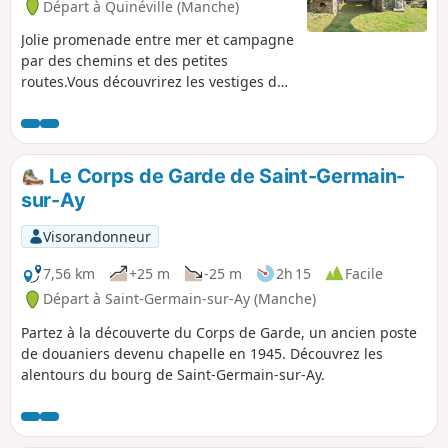
Départ à Quinéville (Manche)
Jolie promenade entre mer et campagne
par des chemins et des petites
routes.Vous découvrirez les vestiges de
la Chapelle Saint-Michel de Lestre
dominant la petite vallée de la Sinope.
En faisant le tour du charmant petit port
vous passerez sur les portes à flots.
Le Corps de Garde de Saint-Germain-
sur-Ay
Visorandonneur
7,56 km
+25 m
-25 m
2h 15
Facile
Départ à Saint-Germain-sur-Ay (Manche)
Partez à la découverte du Corps de Garde, un ancien poste
de douaniers devenu chapelle en 1945. Découvrez les
alentours du bourg de Saint-Germain-sur-Ay.