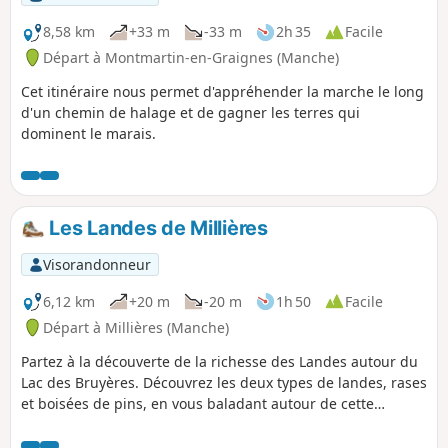
8,58 km
+33 m
-33 m
2h 35
Facile
Départ à Montmartin-en-Graignes (Manche)
Cet itinéraire nous permet d'appréhender la marche le long
d'un chemin de halage et de gagner les terres qui
dominent le marais.
Les Landes de Millières
Visorandonneur
6,12 km
+20 m
-20 m
1h 50
Facile
Départ à Millières (Manche)
Partez à la découverte de la richesse des Landes autour du
Lac des Bruyères. Découvrez les deux types de landes, rases
et boisées de pins, en vous baladant autour de cette
ancienne sablière aujourd'hui lieu de balade pour les
familles.