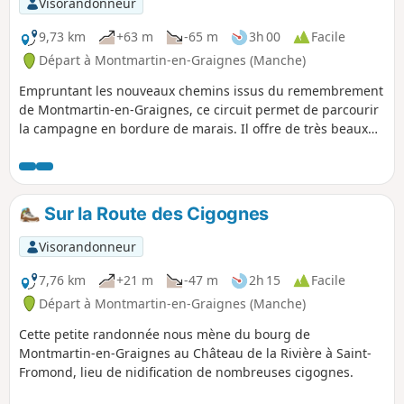
Visorandonneur
9,73 km
+63 m
-65 m
3h 00
Facile
Départ à Montmartin-en-Graignes (Manche)
Empruntant les nouveaux chemins issus du remembrement
de Montmartin-en-Graignes, ce circuit permet de parcourir
la campagne en bordure de marais. Il offre de très beaux
points de vue.
Sur la Route des Cigognes
Visorandonneur
7,76 km
+21 m
-47 m
2h 15
Facile
Départ à Montmartin-en-Graignes (Manche)
Cette petite randonnée nous mène du bourg de
Montmartin-en-Graignes au Château de la Rivière à Saint-
Fromond, lieu de nidification de nombreuses cigognes.