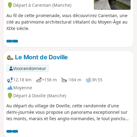
Départ à Carentan (Manche)
Au fil de cette promenade, vous découvrirez Carentan, une
cité au patrimoine architectural s'étalant du Moyen-Âge au
XIXe siècle.
Le Mont de Doville
Visorandonneur
12,18 km
+156 m
-164 m
3h 55
Moyenne
Départ à Doville (Manche)
Au départ du village de Doville, cette randonnée d'une
demi-journée vous propose un panorama exceptionnel sur
les monts, marais et îles anglo-normandes, le tout ponctué
de passages sur des chemins boisés et sur un grand
plateau de landes rases peuplées d'ajoncs.