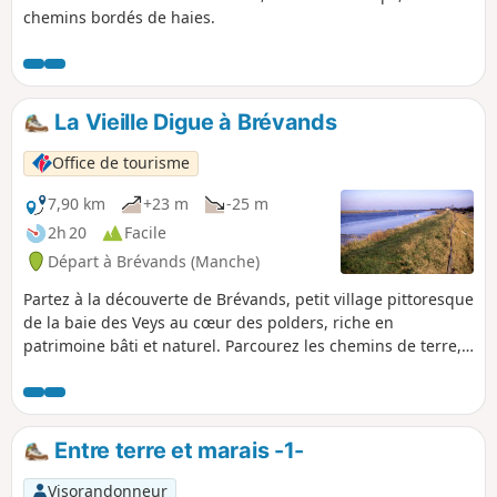
chemins bordés de haies.
La Vieille Digue à Brévands
Office de tourisme
7,90 km
+23 m
-25 m
2h 20
Facile
Départ à Brévands (Manche)
Partez à la découverte de Brévands, petit village pittoresque
de la baie des Veys au cœur des polders, riche en
patrimoine bâti et naturel. Parcourez les chemins de terre,
longez la Douve et admirez les bâtiments typiques du
territoire.
Entre terre et marais -1-
Visorandonneur