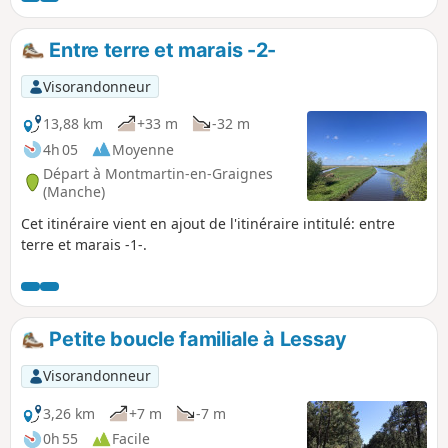
Entre terre et marais -2-
Visorandonneur
13,88 km
+33 m
-32 m
4h 05
Moyenne
Départ à Montmartin-en-Graignes
(Manche)
Cet itinéraire vient en ajout de l'itinéraire intitulé: entre
terre et marais -1-.
Petite boucle familiale à Lessay
Visorandonneur
3,26 km
+7 m
-7 m
0h 55
Facile