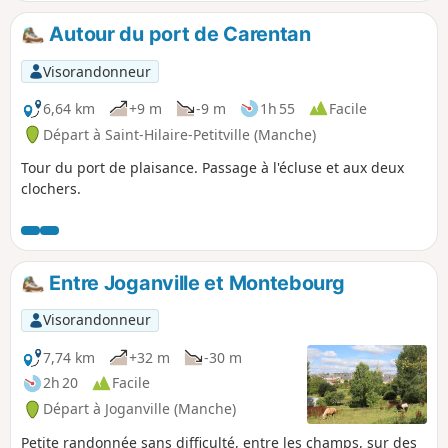
Autour du port de Carentan
Visorandonneur
6,64 km
+9 m
-9 m
1h 55
Facile
Départ à Saint-Hilaire-Petitville (Manche)
Tour du port de plaisance. Passage à l'écluse et aux deux
clochers.
Entre Joganville et Montebourg
Visorandonneur
7,74 km
+32 m
-30 m
2h 20
Facile
Départ à Joganville (Manche)
Petite randonnée sans difficulté, entre les champs, sur des