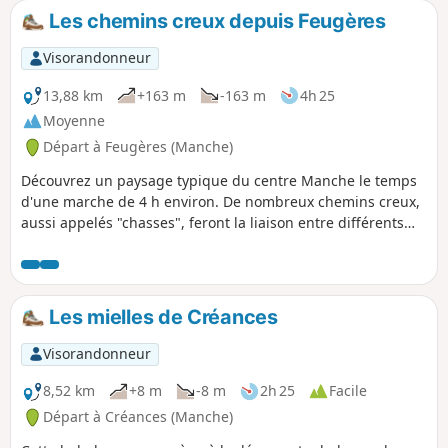
Les chemins creux depuis Feugères
Visorandonneur
13,88 km
+163 m
-163 m
4h 25
Moyenne
Départ à Feugères (Manche)
Découvrez un paysage typique du centre Manche le temps
d'une marche de 4 h environ. De nombreux chemins creux,
aussi appelés "chasses", feront la liaison entre différents
hameaux et bourgs, l'occasion de découvrir la richesse du
patrimoine bâti alliant granit et terre crue.
Les mielles de Créances
Visorandonneur
8,52 km
+8 m
-8 m
2h 25
Facile
Départ à Créances (Manche)