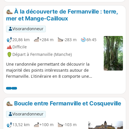
Gouberville. Une seconde partie en bord
de mer où de nombreux blockhaus
À la découverte de Fermanville : terre,
ponctuent le sentier côtier.
mer et Mange-Cailloux
Visorandonneur
20,86 km
+284 m
-283 m
6h 45
Difficile
Départ à Fermanville (Manche)
Une randonnée permettant de découvrir la
majorité des points intéressants autour de
Fermanville. L'itinéraire en 8 comporte une
grande boucle (15,5 km) et une petite (7,5 km).
Boucle entre Fermanville et Cosqueville
Visorandonneur
13,52 km
+100 m
-103 m