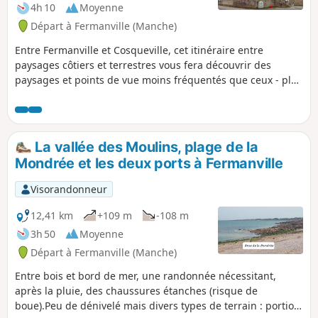
4h 10
Moyenne
Départ à Fermanville (Manche)
Entre Fermanville et Cosqueville, cet itinéraire entre
paysages côtiers et terrestres vous fera découvrir des
paysages et points de vue moins fréquentés que ceux - plus
réputés - de la Vallée des Moulins ou du sentier littoral
entre les deux ports de Fermanville (Lévy et Pignot).
La vallée des Moulins, plage de la
Mondrée et les deux ports à Fermanville
Visorandonneur
12,41 km
+109 m
-108 m
3h 50
Moyenne
Départ à Fermanville (Manche)
Entre bois et bord de mer, une randonnée nécessitant,
après la pluie, des chaussures étanches (risque de
boue).Peu de dénivelé mais divers types de terrain : portion