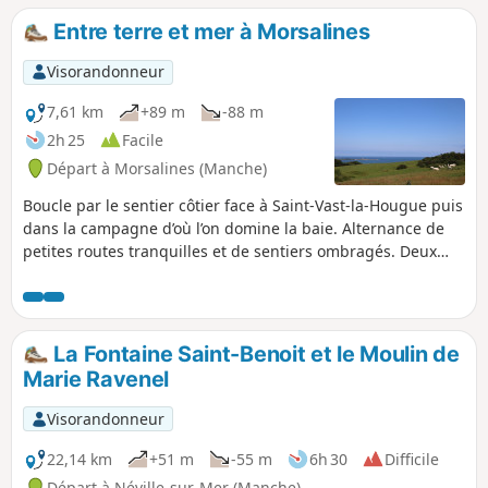
parcours a été inspiré d'un projet du
Entre terre et mer à Morsalines
Centre Permanent d'Initiative pour
l'Environnement du Cotentin.
Visorandonneur
7,61 km
+89 m
-88 m
2h 25
Facile
Départ à Morsalines (Manche)
Boucle par le sentier côtier face à Saint-Vast-la-Hougue puis
dans la campagne d’où l’on domine la baie. Alternance de
petites routes tranquilles et de sentiers ombragés. Deux
églises imposantes, celles de Morsalines et de Grenneville
nous font remonter aux périodes où la baie était le lieu de
conflits navals.
La Fontaine Saint-Benoit et le Moulin de
Marie Ravenel
Visorandonneur
22,14 km
+51 m
-55 m
6h 30
Difficile
Départ à Néville-sur-Mer (Manche)