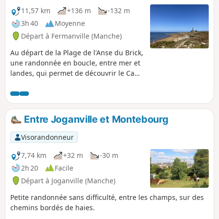
11,57 km
+136 m
-132 m
3h 40
Moyenne
Départ à Fermanville (Manche)
Au départ de la Plage de l'Anse du Brick,
une randonnée en boucle, entre mer et
landes, qui permet de découvrir le Cap
Lévy, son fort et son phare, Port Pignot
et la Plage de la Mondrée. Le retour par
les hauteurs de Fermanville offre de
magnifiques points de vue sur le cap,
Entre Joganville et Montebourg
l'Anse du Brick et même le port de
Cherbourg.
Visorandonneur
7,74 km
+32 m
-30 m
2h 20
Facile
Départ à Joganville (Manche)
Petite randonnée sans difficulté, entre les champs, sur des
chemins bordés de haies.