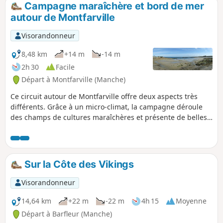
Campagne maraîchère et bord de mer
p
autour de Montfarville
Visorandonneur
8,48 km
+14 m
-14 m
2h 30
Facile
Départ à Montfarville (Manche)
Ce circuit autour de Montfarville offre deux aspects très
différents. Grâce à un micro-climat, la campagne déroule
des champs de cultures maraîchères et présente de belles
demeures en pierres. Le parcours suit aussi le sentier de la
côte rocheuse bordée de belles plages. Au départ ou à
l’arrivée, ne pas manquer la visite de l’église.
Sur la Côte des Vikings
Visorandonneur
14,64 km
+22 m
-22 m
4h 15
Moyenne
Départ à Barfleur (Manche)