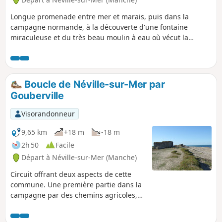
Longue promenade entre mer et marais, puis dans la
campagne normande, à la découverte d'une fontaine
miraculeuse et du très beau moulin à eau où vécut la
poétesse normande Marie Ravenel.
Boucle de Néville-sur-Mer par
Gouberville
Visorandonneur
9,65 km
+18 m
-18 m
2h 50
Facile
Départ à Néville-sur-Mer (Manche)
Circuit offrant deux aspects de cette
commune. Une première partie dans la
campagne par des chemins agricoles,
belle découverte d’un riche bâti dominé
par le Manoir d’Imbranville et l’église de