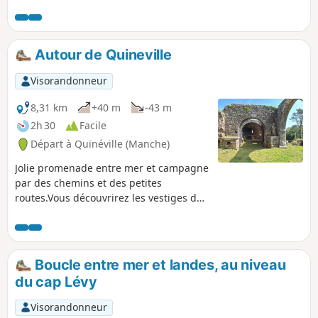
de route goudronnée, sentier littoral, partie sableuse.
Autour de Quineville
Visorandonneur
8,31 km
+40 m
-43 m
2h 30
Facile
Départ à Quinéville (Manche)
Jolie promenade entre mer et campagne
par des chemins et des petites
routes.Vous découvrirez les vestiges de
la Chapelle Saint-Michel de Lestre
dominant la petite vallée de la Sinope.
En faisant le tour du charmant petit port
vous passerez sur les portes à flots.
Boucle entre mer et landes, au niveau
du cap Lévy
Visorandonneur