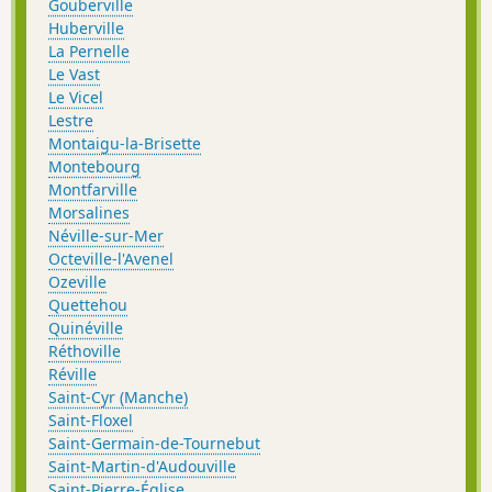
Gouberville
Huberville
La Pernelle
Le Vast
Le Vicel
Lestre
Montaigu-la-Brisette
Montebourg
Montfarville
Morsalines
Néville-sur-Mer
Octeville-l'Avenel
Ozeville
Quettehou
Quinéville
Réthoville
Réville
Saint-Cyr (Manche)
Saint-Floxel
Saint-Germain-de-Tournebut
Saint-Martin-d'Audouville
Saint-Pierre-Église