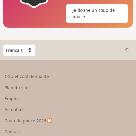
Je donne un coup de
pouce
C
R
h
e
o
t
i
o
s
CGU et confidentialité
u
i
r
s
Plan du site
e
s
n
e
Emplois
h
z
Actualités
a
u
u
n
Coup de pouce 2026
t
p
a
Contact