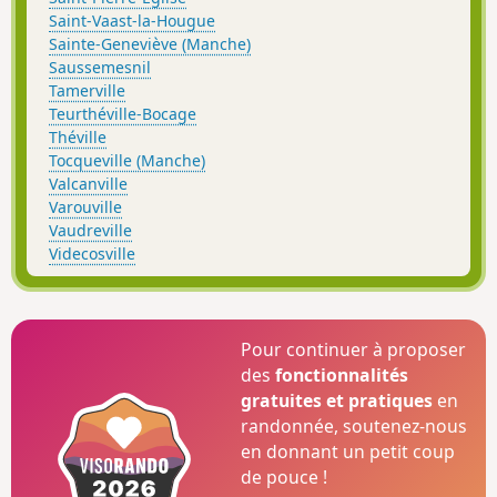
Saint-Vaast-la-Hougue
Sainte-Geneviève (Manche)
Saussemesnil
Tamerville
Teurthéville-Bocage
Théville
Tocqueville (Manche)
Valcanville
Varouville
Vaudreville
Videcosville
Pour continuer à proposer
des
fonctionnalités
gratuites et pratiques
en
randonnée, soutenez-nous
en donnant un petit coup
de pouce !