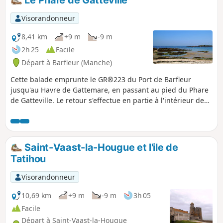
Visorandonneur
8,41 km
+9 m
-9 m
2h 25
Facile
Départ à Barfleur (Manche)
Cette balade emprunte le GR®223 du Port de Barfleur
jusqu'au Havre de Gattemare, en passant au pied du Phare
de Gatteville. Le retour s'effectue en partie à l'intérieur des
terres pour retrouver le GR®223 au Havre de Crabec et
revenir au point de départ.
Saint-Vaast-la-Hougue et l'ile de
Tatihou
Visorandonneur
10,69 km
+9 m
-9 m
3h 05
Facile
Départ à Saint-Vaast-la-Hougue