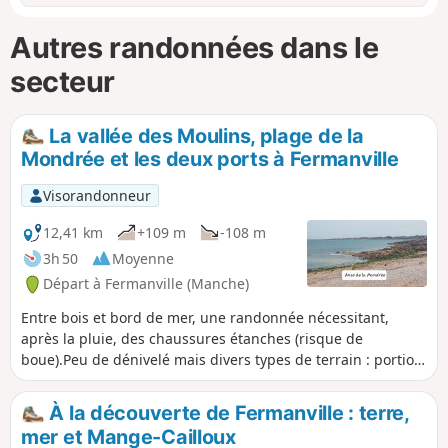
Autres randonnées dans le
secteur
La vallée des Moulins, plage de la
Mondrée et les deux ports à Fermanville
Visorandonneur
12,41 km
+109 m
-108 m
3h 50
Moyenne
Départ à Fermanville (Manche)
Entre bois et bord de mer, une randonnée nécessitant,
après la pluie, des chaussures étanches (risque de
boue).Peu de dénivelé mais divers types de terrain : portion
de route goudronnée, sentier littoral, partie sableuse.
À la découverte de Fermanville : terre,
mer et Mange-Cailloux