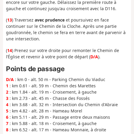
encore sur votre gauche. Délaissez la première route à
gauche et continuez jusqu'au croisement avec la D116.
(
13
) Traversez
avec prudence
et poursuivez en face
continuer sur le Chemin de la Cloche. Après une partie
goudronnée, le chemin se fera en terre avant de parvenir à
une intersection.
(
14
) Prenez sur votre droite pour remonter le Chemin de
l’Église et revenir à votre point de départ (
D/A
).
Points de passage
D/A
: km 0 - alt. 50 m - Parking Chemin du Viaduc
1
: km 0.61 - alt. 59 m - Chemin des Marettes
2
: km 1.84 - alt. 19 m - Croisement, à gauche
3
: km 2.73 - alt. 45 m - Chasse des Fossés
4
: km 3.68 - alt. 32 m - Intersection du Chemin d'Abraie
5
: km 4.82 - alt. 28 m - Hameau Morel
6
: km 5.11 - alt. 29 m - Passage entre deux maisons
7
: km 5.88 - alt. 18 m - Croisement, à gauche
8
: km 6.52 - alt. 17 m - Hameau Monnaie, à droite