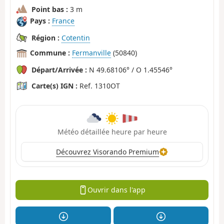
Point bas :
3 m
Pays :
France
Région :
Cotentin
Commune :
Fermanville
(50840)
Départ/Arrivée :
N 49.68106° / O 1.45546°
Carte(s) IGN :
Ref. 1310OT
Météo détaillée heure par heure
Découvrez Visorando Premium
Ouvrir dans l'app