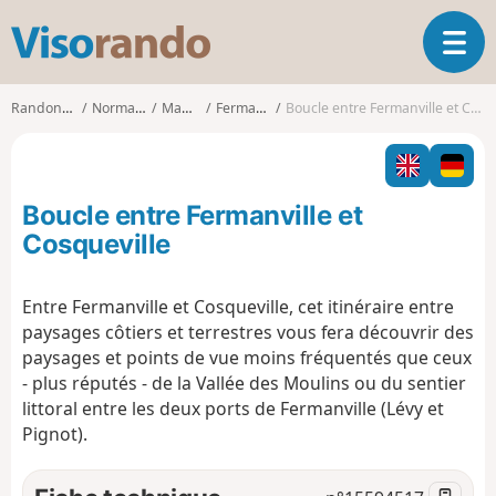
V
O
i
u
s
v
o
Randonnées
Normandie
Manche
Fermanville
Boucle entre Fermanville et Cosqueville
r
r
i
a
r
n
l
d
Boucle entre Fermanville et
a
o
n
Cosqueville
a
v
Entre Fermanville et Cosqueville, cet itinéraire entre
i
paysages côtiers et terrestres vous fera découvrir des
g
a
paysages et points de vue moins fréquentés que ceux
t
- plus réputés - de la Vallée des Moulins ou du sentier
i
littoral entre les deux ports de Fermanville (Lévy et
o
Pignot).
n