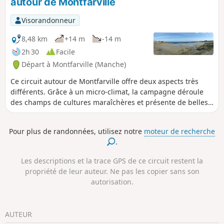
autour de Montfarville
deuxième partie de la randonnée permet de profiter d’une
relative campagne et de coins désuets autour de la ville.
Visorandonneur
8,48 km
+14 m
-14 m
2h 30
Facile
Départ à Montfarville (Manche)
Ce circuit autour de Montfarville offre deux aspects très
différents. Grâce à un micro-climat, la campagne déroule
des champs de cultures maraîchères et présente de belles
demeures en pierres. Le parcours suit aussi le sentier de la
côte rocheuse bordée de belles plages. Au départ ou à
Pour plus de randonnées, utilisez notre
moteur de recherche
l’arrivée, ne pas manquer la visite de l’église.
.
Les descriptions et la trace GPS de ce circuit restent la
propriété de leur auteur. Ne pas les copier sans son
autorisation.
AUTEUR