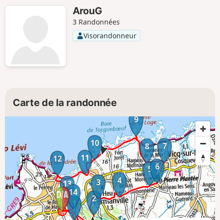
ArouG
3 Randonnées
Visorandonneur
Carte de la randonnée
9
10
7
8
11
12
6
5
4
3
13
14
2
1