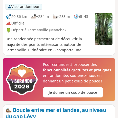
Visorandonneur
20,86 km
+284 m
-283 m
6h 45
Difficile
Départ à Fermanville (Manche)
Une randonnée permettant de découvrir la
majorité des points intéressants autour de
Fermanville. L'itinéraire en 8 comporte une
grande boucle (15,5 km) et une petite (7,5 km).
Pour continuer à proposer des
fonctionnalités gratuites et pratiques
en randonnée, soutenez-nous en
donnant un petit coup de pouce !
Je donne un coup de pouce
Boucle entre mer et landes, au niveau
du cap Lévy