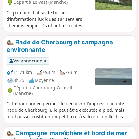
Départ à Le Vast (Manche)
Ce parcours balisé de bornes
d’informations ludiques sur sentiers,
chemins empierrés et petites routes
permet de découvrir le patrimoine
historique et naturel de cette commune
Rade de Cherbourg et campagne
traversée par la Rivière la Saire.Ce
environnante
parcours a été inspiré d'un projet du
Centre Permanent d'Initiative pour
Visorandonneur
l'Environnement du Cotentin.
11,71 km
+93 m
-93 m
3h 35
Moyenne
Départ à Cherbourg-Octeville
(Manche)
Cette randonnée permet de découvrir l’impressionnante
Rade de Cherbourg. Elle peut être exécutée à pied, mais
peut aussi constituer un petit tour à vélo en famille. Les
chemins sont partout accessibles à vélo et l’itinéraire
comprend un grand kilométrage de pistes cyclables. Malgré
Campagne maraîchère et bord de mer
la courte distance, les montées ne sont pas moindres. La