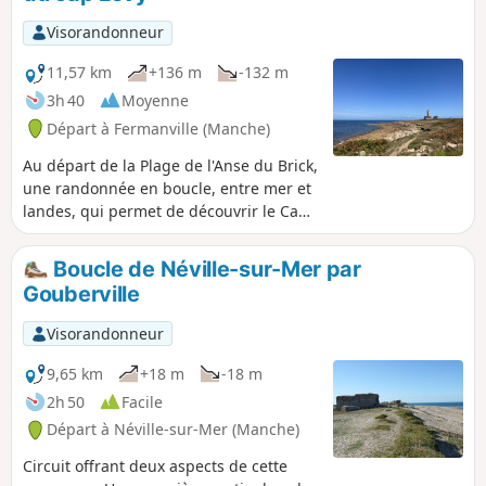
Visorandonneur
11,57 km
+136 m
-132 m
3h 40
Moyenne
Départ à Fermanville (Manche)
Au départ de la Plage de l'Anse du Brick,
une randonnée en boucle, entre mer et
landes, qui permet de découvrir le Cap
Lévy, son fort et son phare, Port Pignot
et la Plage de la Mondrée. Le retour par
Boucle de Néville-sur-Mer par
les hauteurs de Fermanville offre de
Gouberville
magnifiques points de vue sur le cap,
l'Anse du Brick et même le port de
Visorandonneur
Cherbourg.
9,65 km
+18 m
-18 m
2h 50
Facile
Départ à Néville-sur-Mer (Manche)
Circuit offrant deux aspects de cette