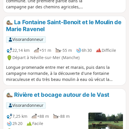
commune. Une première partie dans la
campagne par des chemins agricoles,
belle découverte d’un riche bâti dominé
par le Manoir d’Imbranville et l’église de
La Fontaine Saint-Benoit et le Moulin de
Gouberville. Une seconde partie en bord
Marie Ravenel
de mer où de nombreux blockhaus
ponctuent le sentier côtier.
Visorandonneur
22,14 km
+51 m
-55 m
6h 30
Difficile
Départ à Néville-sur-Mer (Manche)
Longue promenade entre mer et marais, puis dans la
campagne normande, à la découverte d'une fontaine
miraculeuse et du très beau moulin à eau où vécut la
poétesse normande Marie Ravenel.
Rivière et bocage autour de le Vast
Visorandonneur
7,25 km
+88 m
-88 m
2h 20
Facile