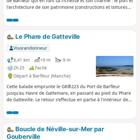
de Barfleur qui en font sa richesse et son charme : le port et
l'architecture de son patrimoine (constructions et toitures
typiques).
Le Phare de Gatteville
Visorandonneur
8,41 km
+9 m
-9 m
2h 25
Facile
Départ à Barfleur (Manche)
Cette balade emprunte le GR®223 du Port de Barfleur
jusqu'au Havre de Gattemare, en passant au pied du Phare
de Gatteville. Le retour s'effectue en partie à l'intérieur des
terres pour retrouver le GR®223 au Havre de Crabec et
revenir au point de départ.
Boucle de Néville-sur-Mer par
Gouberville