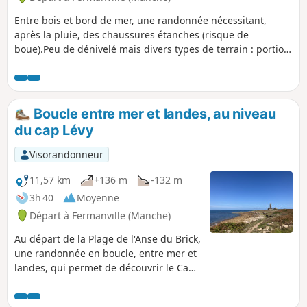
Entre bois et bord de mer, une randonnée nécessitant,
après la pluie, des chaussures étanches (risque de
boue).Peu de dénivelé mais divers types de terrain : portion
de route goudronnée, sentier littoral, partie sableuse.
Boucle entre mer et landes, au niveau
du cap Lévy
Visorandonneur
11,57 km
+136 m
-132 m
3h 40
Moyenne
Départ à Fermanville (Manche)
Au départ de la Plage de l'Anse du Brick,
une randonnée en boucle, entre mer et
landes, qui permet de découvrir le Cap
Lévy, son fort et son phare, Port Pignot
et la Plage de la Mondrée. Le retour par