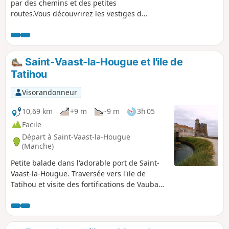
par des chemins et des petites
routes.Vous découvrirez les vestiges de
la Chapelle Saint-Michel de Lestre
dominant la petite vallée de la Sinope.
En faisant le tour du charmant petit port
vous passerez sur les portes à flots.
Saint-Vaast-la-Hougue et l'ile de
Tatihou
Visorandonneur
10,69 km
+9 m
-9 m
3h 05
Facile
Départ à Saint-Vaast-la-Hougue
(Manche)
Petite balade dans l'adorable port de Saint-
Vaast-la-Hougue. Traversée vers l'ile de
Tatihou et visite des fortifications de Vauban.
Sans doute moins prisée que les
départements bretons voisins, la Manche
offre pourtant de tout aussi merveilleux
paysages moins habités mais sauvages et