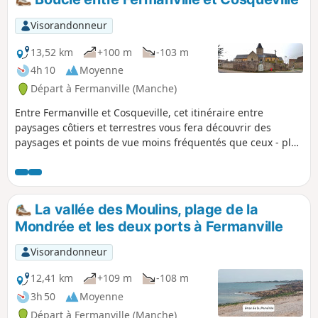
Visorandonneur
13,52 km
+100 m
-103 m
4h 10
Moyenne
Départ à Fermanville (Manche)
Entre Fermanville et Cosqueville, cet itinéraire entre
paysages côtiers et terrestres vous fera découvrir des
paysages et points de vue moins fréquentés que ceux - plus
réputés - de la Vallée des Moulins ou du sentier littoral
entre les deux ports de Fermanville (Lévy et Pignot).
La vallée des Moulins, plage de la
Mondrée et les deux ports à Fermanville
Visorandonneur
12,41 km
+109 m
-108 m
3h 50
Moyenne
Départ à Fermanville (Manche)