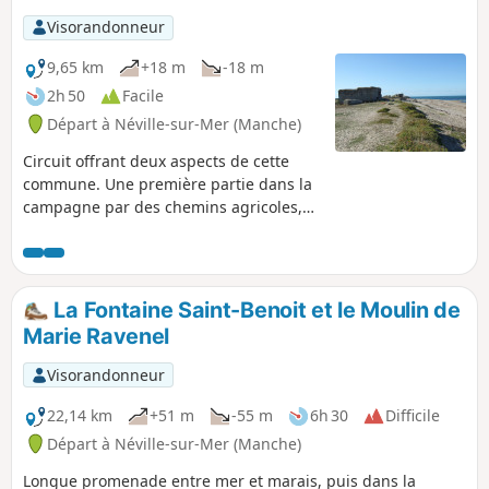
Visorandonneur
9,65 km
+18 m
-18 m
2h 50
Facile
Départ à Néville-sur-Mer (Manche)
Circuit offrant deux aspects de cette
commune. Une première partie dans la
campagne par des chemins agricoles,
belle découverte d’un riche bâti dominé
par le Manoir d’Imbranville et l’église de
Gouberville. Une seconde partie en bord
de mer où de nombreux blockhaus
La Fontaine Saint-Benoit et le Moulin de
ponctuent le sentier côtier.
Marie Ravenel
Visorandonneur
22,14 km
+51 m
-55 m
6h 30
Difficile
Départ à Néville-sur-Mer (Manche)
Longue promenade entre mer et marais, puis dans la