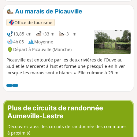
les hauteurs de Fermanville offre de
magnifiques points de vue sur le cap,
Au marais de Picauville
l'Anse du Brick et même le port de
Cherbourg.
Office de tourisme
13,85 km
+33 m
-31 m
4h 05
Moyenne
Départ à Picauville (Manche)
Picauville est entourée par les deux rivières de l’Ouve au
Sud et le Merderet à l’Est et forme une presqu’île en hiver
lorsque les marais sont « blancs ». Elle culmine à 29 m
d’altitude. L’itinéraire proposé passe le long des marais puis
s‘enfonce dans le bocage le long de chemins creux ou
« chasses ».
Plus de circuits de randonnée
Aumeville-Lestre
Découvrez aussi les circuits de randonnée des communes
à proximité