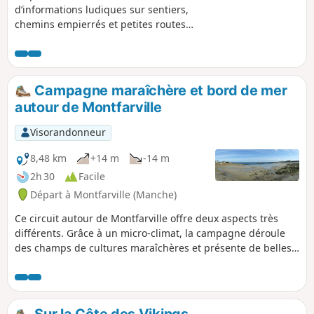
d’informations ludiques sur sentiers,
chemins empierrés et petites routes
permet de découvrir le patrimoine
historique et naturel de cette commune
traversée par la Rivière la Saire.Ce
parcours a été inspiré d'un projet du
Campagne maraîchère et bord de mer
Centre Permanent d'Initiative pour
autour de Montfarville
l'Environnement du Cotentin.
Visorandonneur
8,48 km
+14 m
-14 m
2h 30
Facile
Départ à Montfarville (Manche)
Ce circuit autour de Montfarville offre deux aspects très
différents. Grâce à un micro-climat, la campagne déroule
des champs de cultures maraîchères et présente de belles
demeures en pierres. Le parcours suit aussi le sentier de la
côte rocheuse bordée de belles plages. Au départ ou à
l’arrivée, ne pas manquer la visite de l’église.
Sur la Côte des Vikings