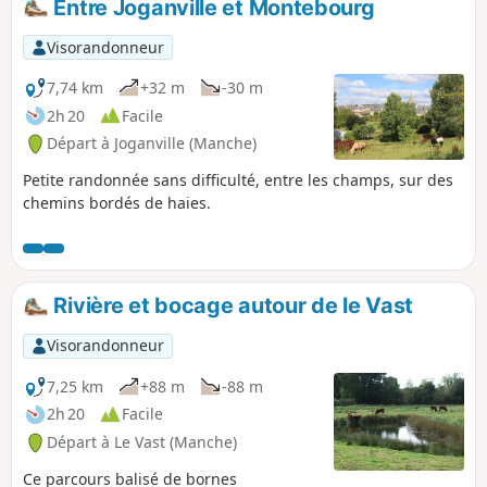
Entre Joganville et Montebourg
variés. Si vous croisez dans les parages,
n'hésitez pas à découvrir cette contrée,
Visorandonneur
notamment son marais, ainsi que les pointes
et falaises de la presqu'ile du Cotentin.
7,74 km
+32 m
-30 m
2h 20
Facile
Départ à Joganville (Manche)
Petite randonnée sans difficulté, entre les champs, sur des
chemins bordés de haies.
Rivière et bocage autour de le Vast
Visorandonneur
7,25 km
+88 m
-88 m
2h 20
Facile
Départ à Le Vast (Manche)
Ce parcours balisé de bornes