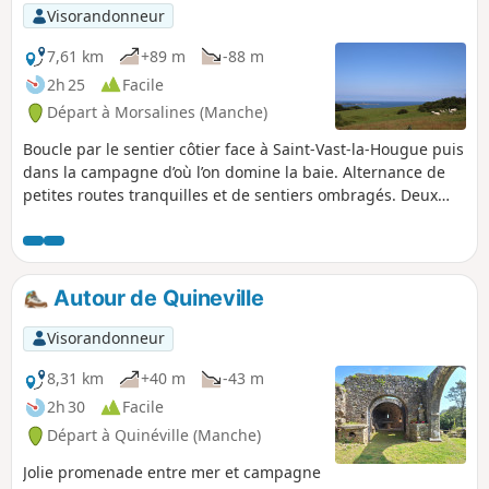
p
Visorandonneur
7,61 km
+89 m
-88 m
2h 25
Facile
Départ à Morsalines (Manche)
Boucle par le sentier côtier face à Saint-Vast-la-Hougue puis
dans la campagne d’où l’on domine la baie. Alternance de
petites routes tranquilles et de sentiers ombragés. Deux
églises imposantes, celles de Morsalines et de Grenneville
nous font remonter aux périodes où la baie était le lieu de
conflits navals.
Autour de Quineville
Visorandonneur
8,31 km
+40 m
-43 m
2h 30
Facile
Départ à Quinéville (Manche)
Jolie promenade entre mer et campagne