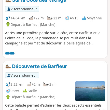
Visorandonneur
14,64 km
+22 m
-22 m
4h 15
Moyenne
Départ à Barfleur (Manche)
Après une première partie sur la côte, entre Barfleur et la
Pointe de la Loge, la promenade se poursuit dans la
campagne et permet de découvrir la belle église de
Montfarville.
Découverte de Barfleur
Visorandonneur
3,22 km
+2 m
-2 m
0h 55
Facile
Départ à Barfleur (Manche)
Cette balade permet d'admirer les deux aspects essentiels