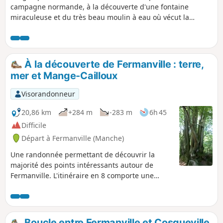
campagne normande, à la découverte d'une fontaine
miraculeuse et du très beau moulin à eau où vécut la
poétesse normande Marie Ravenel.
À la découverte de Fermanville : terre,
mer et Mange-Cailloux
Visorandonneur
20,86 km
+284 m
-283 m
6h 45
Difficile
Départ à Fermanville (Manche)
Une randonnée permettant de découvrir la
majorité des points intéressants autour de
Fermanville. L'itinéraire en 8 comporte une
grande boucle (15,5 km) et une petite (7,5 km).
Boucle entre Fermanville et Cosqueville