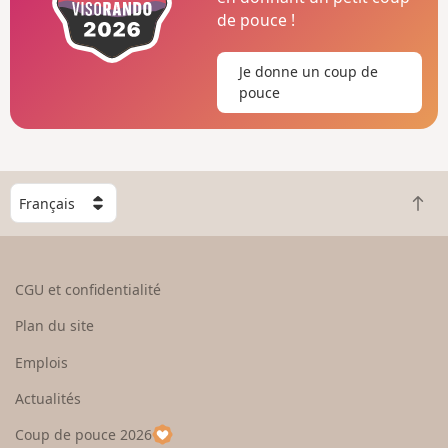
de pouce !
Je donne un coup de
pouce
C
R
h
e
o
t
i
o
s
CGU et confidentialité
u
i
r
s
Plan du site
e
s
n
e
Emplois
h
z
Actualités
a
u
u
n
Coup de pouce 2026
t
p