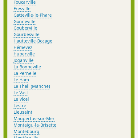
Foucarville
Fresville
Gatteville-le-Phare
Gonneville
Gouberville
Gourbesville
Hautteville-Bocage
Hémevez
Huberville
Joganville
La Bonneville
La Pernelle
Le Ham
Le Theil (Manche)
Le Vast
Le Vicel
Lestre
Lieusaint
Maupertus-sur-Mer
Montaigu-la-Brisette
Montebourg
Montfarville