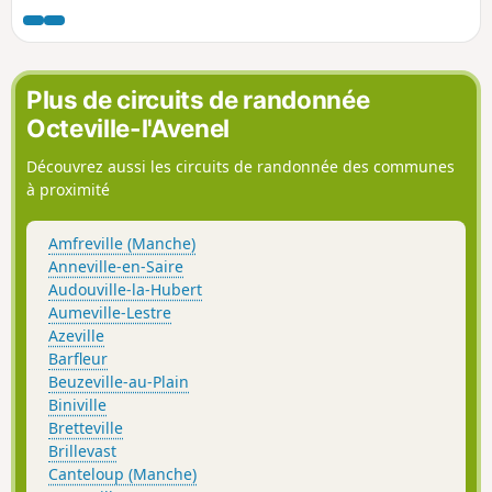
Plus de circuits de randonnée
Octeville-l'Avenel
Découvrez aussi les circuits de randonnée des communes
à proximité
Amfreville (Manche)
Anneville-en-Saire
Audouville-la-Hubert
Aumeville-Lestre
Azeville
Barfleur
Beuzeville-au-Plain
Biniville
Bretteville
Brillevast
Canteloup (Manche)