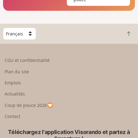
C
R
h
e
o
t
i
o
s
CGU et confidentialité
u
i
r
s
Plan du site
e
s
n
e
Emplois
h
z
Actualités
a
u
u
n
Coup de pouce 2026
t
p
a
Contact
y
s
Téléchargez l'application Visorando et partez à