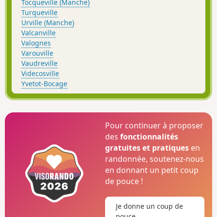
Tocqueville (Manche)
Turqueville
Urville (Manche)
Valcanville
Valognes
Varouville
Vaudreville
Videcosville
Yvetot-Bocage
Pour continuer à proposer
des
fonctionnalités
gratuites et pratiques
en
randonnée, soutenez-nous
en donnant un petit coup
de pouce !
Je donne un coup de
pouce