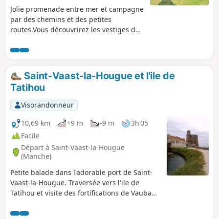
Jolie promenade entre mer et campagne
par des chemins et des petites
routes.Vous découvrirez les vestiges de
la Chapelle Saint-Michel de Lestre
dominant la petite vallée de la Sinope.
En faisant le tour du charmant petit port
vous passerez sur les portes à flots.
Saint-Vaast-la-Hougue et l'ile de
Tatihou
Visorandonneur
10,69 km
+9 m
-9 m
3h 05
Facile
Départ à Saint-Vaast-la-Hougue
(Manche)
Petite balade dans l'adorable port de Saint-
Vaast-la-Hougue. Traversée vers l'ile de
Tatihou et visite des fortifications de Vauban.
Sans doute moins prisée que les
départements bretons voisins, la Manche