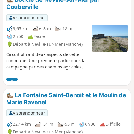
Gouberville
Visorandonneur
9,65 km
+18 m
-18 m
2h 50
Facile
Départ à Néville-sur-Mer (Manche)
Circuit offrant deux aspects de cette
commune. Une première partie dans la
campagne par des chemins agricoles,
belle découverte d’un riche bâti dominé
par le Manoir d’Imbranville et l’église de
Gouberville. Une seconde partie en bord
de mer où de nombreux blockhaus
La Fontaine Saint-Benoit et le Moulin de
ponctuent le sentier côtier.
Marie Ravenel
Visorandonneur
22,14 km
+51 m
-55 m
6h 30
Difficile
Départ à Néville-sur-Mer (Manche)