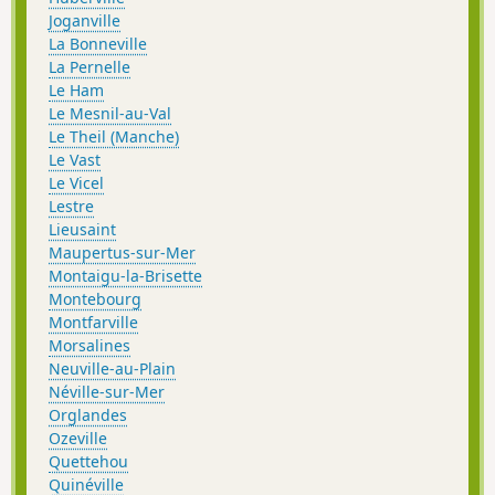
Joganville
La Bonneville
La Pernelle
Le Ham
Le Mesnil-au-Val
Le Theil (Manche)
Le Vast
Le Vicel
Lestre
Lieusaint
Maupertus-sur-Mer
Montaigu-la-Brisette
Montebourg
Montfarville
Morsalines
Neuville-au-Plain
Néville-sur-Mer
Orglandes
Ozeville
Quettehou
Quinéville