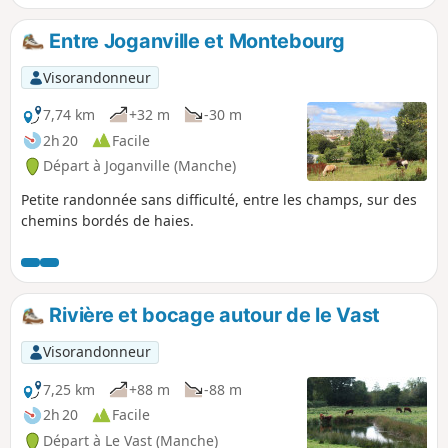
offre pourtant de tout aussi merveilleux
paysages moins habités mais sauvages et
Entre Joganville et Montebourg
variés. Si vous croisez dans les parages,
n'hésitez pas à découvrir cette contrée,
Visorandonneur
notamment son marais, ainsi que les pointes
et falaises de la presqu'ile du Cotentin.
7,74 km
+32 m
-30 m
2h 20
Facile
Départ à Joganville (Manche)
Petite randonnée sans difficulté, entre les champs, sur des
chemins bordés de haies.
Rivière et bocage autour de le Vast
Visorandonneur
7,25 km
+88 m
-88 m
2h 20
Facile
Départ à Le Vast (Manche)