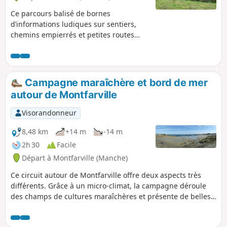
Ce parcours balisé de bornes
d’informations ludiques sur sentiers,
chemins empierrés et petites routes
permet de découvrir le patrimoine
historique et naturel de cette commune
traversée par la Rivière la Saire.Ce
parcours a été inspiré d'un projet du
Campagne maraîchère et bord de mer
Centre Permanent d'Initiative pour
autour de Montfarville
l'Environnement du Cotentin.
Visorandonneur
8,48 km
+14 m
-14 m
2h 30
Facile
Départ à Montfarville (Manche)
Ce circuit autour de Montfarville offre deux aspects très
différents. Grâce à un micro-climat, la campagne déroule
des champs de cultures maraîchères et présente de belles
demeures en pierres. Le parcours suit aussi le sentier de la
côte rocheuse bordée de belles plages. Au départ ou à