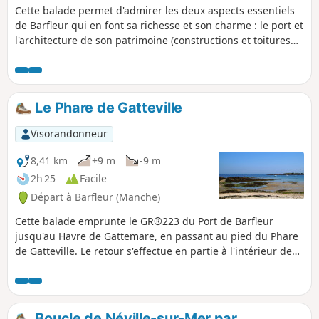
Cette balade permet d'admirer les deux aspects essentiels
de Barfleur qui en font sa richesse et son charme : le port et
l'architecture de son patrimoine (constructions et toitures
typiques).
Le Phare de Gatteville
Visorandonneur
8,41 km
+9 m
-9 m
2h 25
Facile
Départ à Barfleur (Manche)
Cette balade emprunte le GR®223 du Port de Barfleur
jusqu'au Havre de Gattemare, en passant au pied du Phare
de Gatteville. Le retour s'effectue en partie à l'intérieur des
terres pour retrouver le GR®223 au Havre de Crabec et
revenir au point de départ.
Boucle de Néville-sur-Mer par