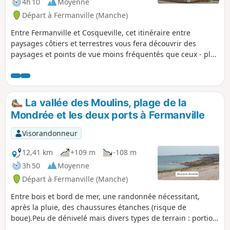
4h 10
Moyenne
Départ à Fermanville (Manche)
Entre Fermanville et Cosqueville, cet itinéraire entre
paysages côtiers et terrestres vous fera découvrir des
paysages et points de vue moins fréquentés que ceux - plus
réputés - de la Vallée des Moulins ou du sentier littoral
entre les deux ports de Fermanville (Lévy et Pignot).
La vallée des Moulins, plage de la
Mondrée et les deux ports à Fermanville
Visorandonneur
12,41 km
+109 m
-108 m
3h 50
Moyenne
Départ à Fermanville (Manche)
Entre bois et bord de mer, une randonnée nécessitant,
après la pluie, des chaussures étanches (risque de
boue).Peu de dénivelé mais divers types de terrain : portion
de route goudronnée, sentier littoral, partie sableuse.