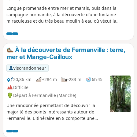
Longue promenade entre mer et marais, puis dans la
campagne normande, à la découverte d'une fontaine
miraculeuse et du très beau moulin à eau où vécut la
poétesse normande Marie Ravenel.
À la découverte de Fermanville : terre,
mer et Mange-Cailloux
Visorandonneur
20,86 km
+284 m
-283 m
6h 45
Difficile
Départ à Fermanville (Manche)
Une randonnée permettant de découvrir la
majorité des points intéressants autour de
Fermanville. L'itinéraire en 8 comporte une
grande boucle (15,5 km) et une petite (7,5 km).