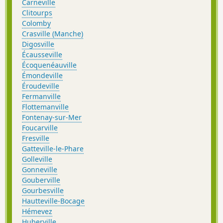
Carneville
Clitourps
Colomby
Crasville (Manche)
Digosville
Écausseville
Écoquenéauville
Émondeville
Éroudeville
Fermanville
Flottemanville
Fontenay-sur-Mer
Foucarville
Fresville
Gatteville-le-Phare
Golleville
Gonneville
Gouberville
Gourbesville
Hautteville-Bocage
Hémevez
Huberville