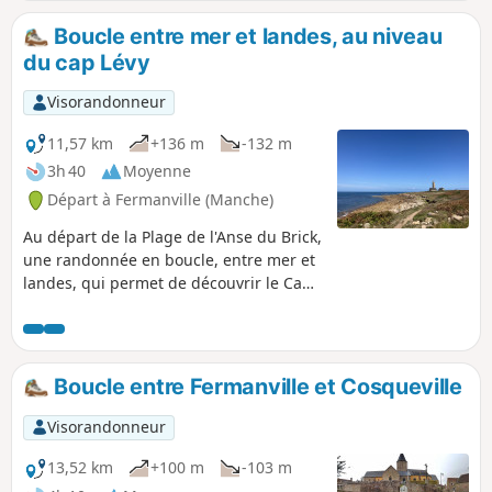
Boucle entre mer et landes, au niveau
du cap Lévy
Visorandonneur
11,57 km
+136 m
-132 m
3h 40
Moyenne
Départ à Fermanville (Manche)
Au départ de la Plage de l'Anse du Brick,
une randonnée en boucle, entre mer et
landes, qui permet de découvrir le Cap
Lévy, son fort et son phare, Port Pignot
et la Plage de la Mondrée. Le retour par
les hauteurs de Fermanville offre de
magnifiques points de vue sur le cap,
Boucle entre Fermanville et Cosqueville
l'Anse du Brick et même le port de
Cherbourg.
Visorandonneur
13,52 km
+100 m
-103 m