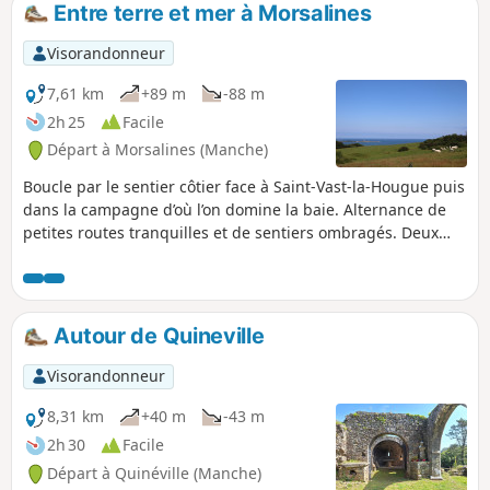
Entre terre et mer à Morsalines
p
Visorandonneur
7,61 km
+89 m
-88 m
2h 25
Facile
Départ à Morsalines (Manche)
Boucle par le sentier côtier face à Saint-Vast-la-Hougue puis
dans la campagne d’où l’on domine la baie. Alternance de
petites routes tranquilles et de sentiers ombragés. Deux
églises imposantes, celles de Morsalines et de Grenneville
nous font remonter aux périodes où la baie était le lieu de
conflits navals.
Autour de Quineville
Visorandonneur
8,31 km
+40 m
-43 m
2h 30
Facile
Départ à Quinéville (Manche)