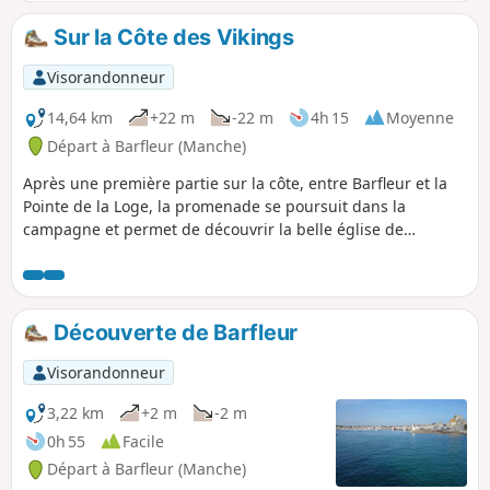
l’arrivée, ne pas manquer la visite de l’église.
Sur la Côte des Vikings
Visorandonneur
14,64 km
+22 m
-22 m
4h 15
Moyenne
Départ à Barfleur (Manche)
Après une première partie sur la côte, entre Barfleur et la
Pointe de la Loge, la promenade se poursuit dans la
campagne et permet de découvrir la belle église de
Montfarville.
Découverte de Barfleur
Visorandonneur
3,22 km
+2 m
-2 m
0h 55
Facile
Départ à Barfleur (Manche)