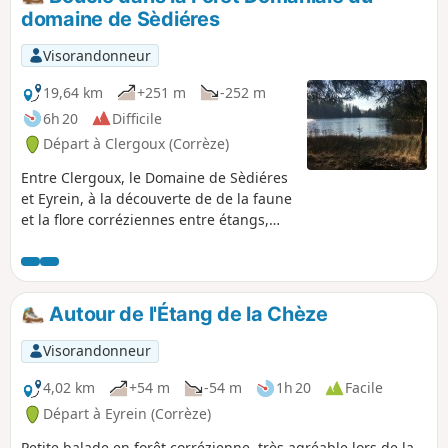
domaine de Sèdiéres
Visorandonneur
19,64 km
+251 m
-252 m
6h 20
Difficile
Départ à Clergoux (Corrèze)
Entre Clergoux, le Domaine de Sèdiéres
et Eyrein, à la découverte de de la faune
et la flore corréziennes entre étangs,
forêts et eaux vives.
Autour de l'Étang de la Chèze
Visorandonneur
4,02 km
+54 m
-54 m
1h 20
Facile
Départ à Eyrein (Corrèze)
Petite balade en forêt corrézienne, très agréable lors de la