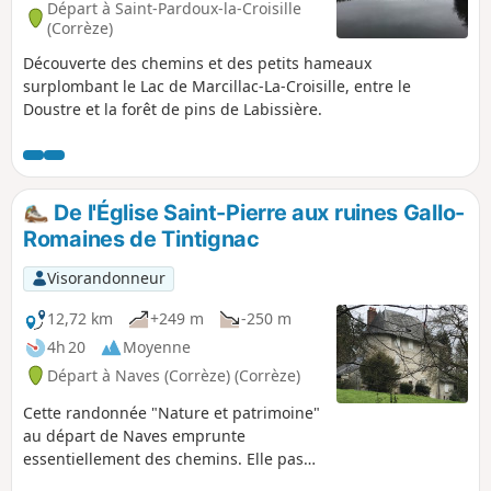
Départ à Saint-Pardoux-la-Croisille
(Corrèze)
Découverte des chemins et des petits hameaux
surplombant le Lac de Marcillac-La-Croisille, entre le
Doustre et la forêt de pins de Labissière.
De l'Église Saint-Pierre aux ruines Gallo-
Romaines de Tintignac
Visorandonneur
12,72 km
+249 m
-250 m
4h 20
Moyenne
Départ à Naves (Corrèze) (Corrèze)
Cette randonnée "Nature et patrimoine"
au départ de Naves emprunte
essentiellement des chemins. Elle passe
à coté du site historique de Tintignac.