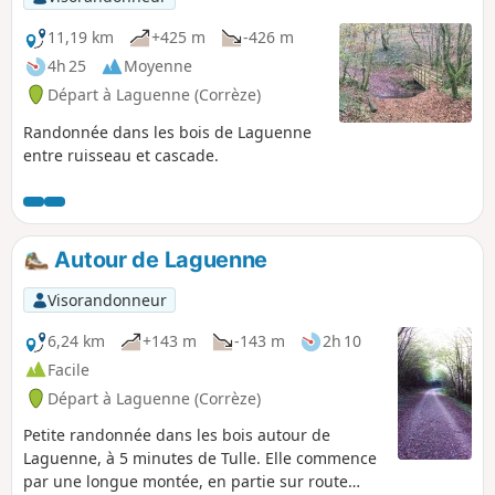
11,19 km
+425 m
-426 m
4h 25
Moyenne
Départ à Laguenne (Corrèze)
Randonnée dans les bois de Laguenne
entre ruisseau et cascade.
Autour de Laguenne
Visorandonneur
6,24 km
+143 m
-143 m
2h 10
Facile
Départ à Laguenne (Corrèze)
Petite randonnée dans les bois autour de
Laguenne, à 5 minutes de Tulle. Elle commence
par une longue montée, en partie sur route