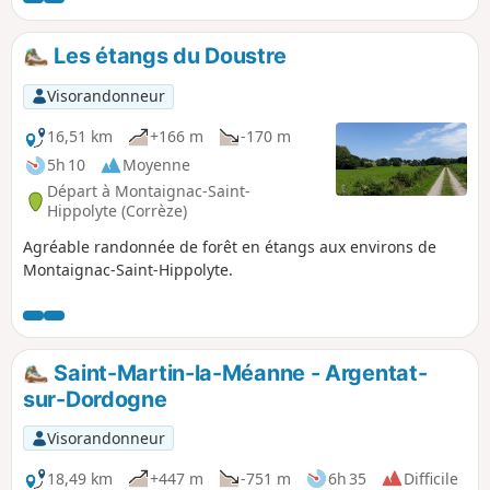
navaroise de marche et de VTT.
Les étangs du Doustre
Visorandonneur
16,51 km
+166 m
-170 m
5h 10
Moyenne
Départ à Montaignac-Saint-
Hippolyte (Corrèze)
Agréable randonnée de forêt en étangs aux environs de
Montaignac-Saint-Hippolyte.
Saint-Martin-la-Méanne - Argentat-
sur-Dordogne
Visorandonneur
18,49 km
+447 m
-751 m
6h 35
Difficile