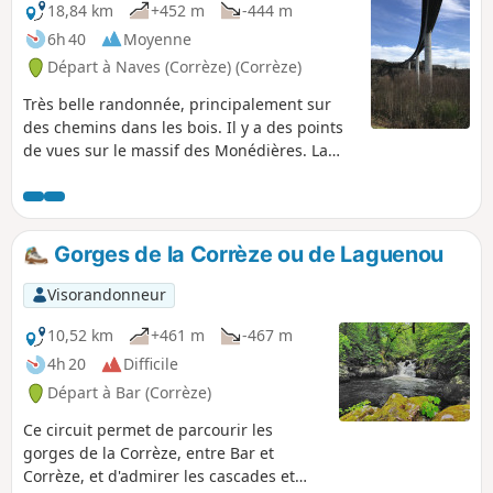
18,84 km
+452 m
-444 m
6h 40
Moyenne
Départ à Naves (Corrèze) (Corrèze)
Très belle randonnée, principalement sur
des chemins dans les bois. Il y a des points
de vues sur le massif des Monédières. La
randonnée passe au pied de
l'impressionnant viaduc autoroutier de Tulle.
Gorges de la Corrèze ou de Laguenou
Visorandonneur
10,52 km
+461 m
-467 m
4h 20
Difficile
Départ à Bar (Corrèze)
Ce circuit permet de parcourir les
gorges de la Corrèze, entre Bar et
Corrèze, et d'admirer les cascades et