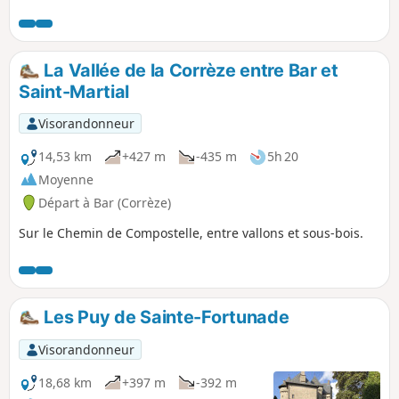
bassins, particulièrement spectaculaires
lors de débits moyens ou hauts de la
rivière. L'itinéraire emprunte, en
majeure partie, des chemins ou sentiers
La Vallée de la Corrèze entre Bar et
ombragés, ce qui rend l'itinéraire
Saint-Martial
agréable par temps chaud. Difficultés
de la randonnée : voir Informations
Visorandonneur
pratiques
14,53 km
+427 m
-435 m
5h 20
Moyenne
Départ à Bar (Corrèze)
Sur le Chemin de Compostelle, entre vallons et sous-bois.
Les Puy de Sainte-Fortunade
Visorandonneur
18,68 km
+397 m
-392 m