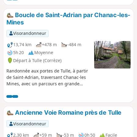
Boucle de Saint-Adrian par Chanac-les-
Mines
Visorandonneur
13,74 km
+478 m
-484 m
5h 20
Moyenne
Départ à Tulle (Corrèze)
Randonnée aux portes de Tulle, à partir
de Saint-Adrian, traversant Chanac-les
Mines, avec un parcours en grande
partie en forêt.
Ancienne Voie Romaine près de Tulle
Visorandonneur
2,30 km
+59 m
-53 m
0h 50
Facile