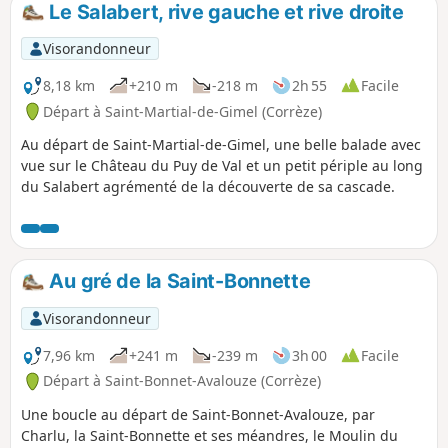
Le Salabert, rive gauche et rive droite
p
Visorandonneur
8,18 km
+210 m
-218 m
2h 55
Facile
Départ à Saint-Martial-de-Gimel (Corrèze)
Au départ de Saint-Martial-de-Gimel, une belle balade avec
vue sur le Château du Puy de Val et un petit périple au long
du Salabert agrémenté de la découverte de sa cascade.
Au gré de la Saint-Bonnette
Visorandonneur
7,96 km
+241 m
-239 m
3h 00
Facile
Départ à Saint-Bonnet-Avalouze (Corrèze)
Une boucle au départ de Saint-Bonnet-Avalouze, par
Charlu, la Saint-Bonnette et ses méandres, le Moulin du