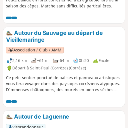
saison des cèpes. Marche sans difficultés particulières.
Autour du Sauvage au départ de
Vieillemaringe
Association / Club / AMM
2,16 km
+61 m
-64 m
0h 50
Facile
Départ à Saint-Paul (Corrèze) (Corrèze)
Ce petit sentier ponctué de balises et panneaux artistiques
vous fera voyager dans des paysages corréziens atypiques.
D’immenses châtaigniers, des murets en pierres sèches
ainsi que des pierres de quartz démesurées témoignent
d’une autre époque, et vous attendent.
Autour de Laguenne
Visorandonneur