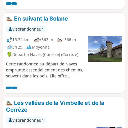
Le bruit de l'autoroute n'est présent que
sur des zones très limitées.
En suivant la Solane
Visorandonneur
15,34 km
+362 m
-366 m
5h 25
Moyenne
Départ à Naves (Corrèze) (Corrèze)
Cette randonnée au départ de Naves
emprunte essentiellement des chemins,
souvent dans les bois. Elle offre
plusieurs points de vue sur le massif
des Monédières et passe à côté du
Manoir de Leyrat et du Château de
Bach.
Les vallées de la Vimbelle et de la
Corréze
Visorandonneur