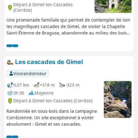
Départ à Gimel-les-Cascades
(Corrèze)
Une promenade familiale qui permet de contempler de loin
les magnifiques cascades de Gimel, de visiter la Chapelle
Saint-Étienne de Braguse, abandonnée au milieu des bois
et de visiter le bourg de Gimel et son église.
Les cascades de Gimel
Visorandonneur
9,07 km
+318 m
-323 m
3h 30
Moyenne
Départ à Gimel-les-Cascades (Corrèze)
Randonnée en sous-bois dans la campagne
Corrézienne. Un site exceptionnel à visiter
absolument : Gimel et ses cascades.