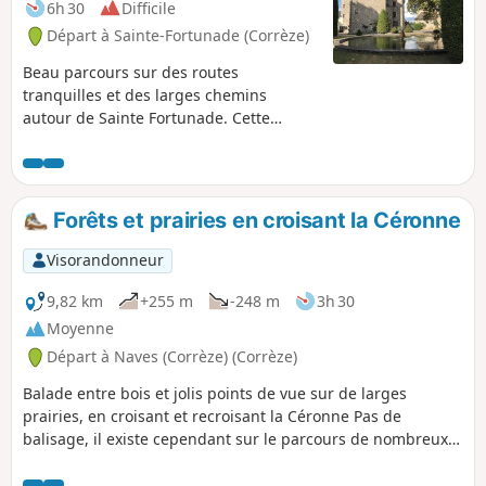
6h 30
Difficile
Départ à Sainte-Fortunade (Corrèze)
Beau parcours sur des routes
tranquilles et des larges chemins
autour de Sainte Fortunade. Cette
randonnée permet d'admirer l'extérieur
du Château de Sainte-Fortunade datant
du XVe siècle.
Forêts et prairies en croisant la Céronne
Visorandonneur
9,82 km
+255 m
-248 m
3h 30
Moyenne
Départ à Naves (Corrèze) (Corrèze)
Balade entre bois et jolis points de vue sur de larges
prairies, en croisant et recroisant la Céronne Pas de
balisage, il existe cependant sur le parcours de nombreux
petits poteaux indiquant les directions (lieux-dits et
hameaux) installés par les " Chandareurs" l'association