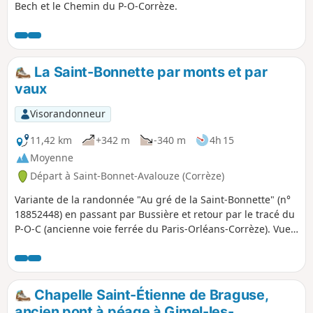
Bech et le Chemin du P-O-Corrèze.
La Saint-Bonnette par monts et par
vaux
Visorandonneur
11,42 km
+342 m
-340 m
4h 15
Moyenne
Départ à Saint-Bonnet-Avalouze (Corrèze)
Variante de la randonnée "Au gré de la Saint-Bonnette" (n°
18852448) en passant par Bussière et retour par le tracé du
P-O-C (ancienne voie ferrée du Paris-Orléans-Corrèze). Vue
sur les méandres de la Saint-Bonnette, belles demeures,
sous-bois et paysages ouverts.
Chapelle Saint-Étienne de Braguse,
ancien pont à péage à Gimel-les-