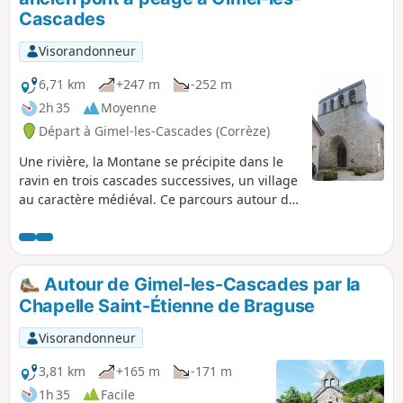
Cascades
Visorandonneur
6,71 km
+247 m
-252 m
2h 35
Moyenne
Départ à Gimel-les-Cascades (Corrèze)
Une rivière, la Montane se précipite dans le
ravin en trois cascades successives, un village
au caractère médiéval. Ce parcours autour de
cette vallée encaissée de toute beauté permet
aussi de découvrir les ruines de l'église de
Saint-Étienne-de-Braguse, le site de la Gour
avec la quatrième cascade et les ruines du
Autour de Gimel-les-Cascades par la
moulin. La randonnée se poursuit vers des
Chapelle Saint-Étienne de Braguse
cascadelles et l'ancien pont à péage. Ce
parcours ne vas pas directement aux trois
Visorandonneur
cascades dont l'accès est payant !
3,81 km
+165 m
-171 m
1h 35
Facile