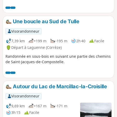
mais finit dans les bois et le long de la rivière la
Saint-Bonnette. Balade à faire l'été car
totalement en sous-bois ombragés.
Une boucle au Sud de Tulle
Visorandonneur
7,39 km
+199 m
-195 m
2h 40
Facile
Départ à Laguenne (Corrèze)
Randonnée en sous-bois en suivant une partie des chemins
de Saint-Jacques-de-Compostelle.
Autour du Lac de Marcillac-la-Croisille
Visorandonneur
9,69 km
+167 m
-171 m
3h 15
Facile